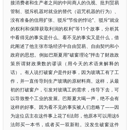
接消费者和生产者之间的中间商人的仇视、批判贸易
管制、驳斥机器对就业的替代（诅咒机器的行为）、
没有准备的信用扩张、驳斥“节俭的悖论”、驳斥“就业
的权利和保障获取利润的权利”等11个故事，分析其
中看得见的事实是什么、看不见的事实又是什么，借
此阐述了他主张市场经济中自由贸易、自由契约和小
政府的思想。例如巴斯夏用“破窗理论”抨击了财政政
策所谓财政乘数的谬误（用今天的术语来解释的
话）。有人说打破窗户是件好事，因为玻璃工有了工
作，并一直传导到生产玻璃的原材料商。这样，从最
初的打破窗户，引发对玻璃工的需求，传导下去，可
以导致整个工业的发展。巴斯夏大喝一声，绝不会有
这样的好事。因为看不见的事实被人们忽略了——因
为这位店主在这件事上花了6法郎，他原本可以用这6
法郎买一本书，或者买一双新鞋。没发生破窗这件