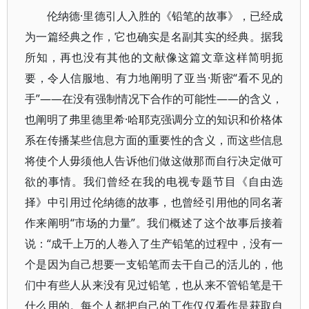
伦纳德·里德引人入胜的《铅笔的故事》，已经成
为一篇经典之作，它也确实是名副其实的经典。据我
所知，再也没有其他的文献像这篇文章这样简明扼
要，令人信服地、有力地阐明了亚当·斯密“看不见的
手”——在没有强制情况下合作的可能性——的含义，
也阐明了弗里德里希·哈耶克强调分立的知识和价格体
系在传播某些信息方面的重要性的含义，而这些信息
将使个人毋须他人告诉他们做这做那而自行决定做可
欲的事情。我们曾经在我的电视专题节目《自由选
择》中引用过伦纳德的故事，也曾经引用他的同名著
作来阐明“市场的力量”。我们概述了这个故事后接着
说：“成千上万的人卷入了生产铅笔的过程中，没有一
个是因为自己想要一支铅笔而去干自己的活儿的，他
们中有些人从来没有见过铅笔，也从来不管铅笔是干
什么用的。每个人都把自己的工作仅仅看作是获取自