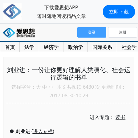
下载爱思想APP
立即下载
随时随地阅读精品文章
登录
注册
首页
法学
经济学
政治学
国际关系
社会学
刘业进：一份让你更好理解人类演化、社会运
行逻辑的书单
选择字号：
大
中
小
本文共阅读 6430 次 更新时间：
2017-08-30 10:29
进入专题：
读书
●
刘业进
(
进入专栏
)