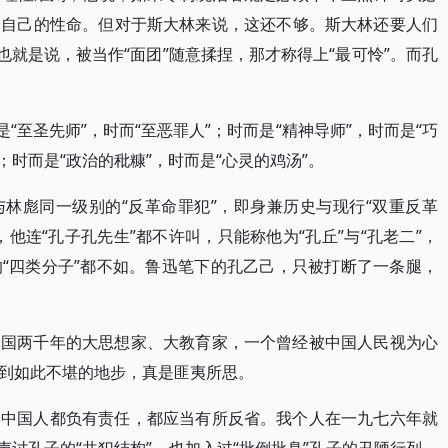
全自己的性命。但对于斯大林来说，这还不够。斯大林还要人们
也就是说，被当作“面团”随意揉捏，那才称得上“最可怜”。而孔
“至圣先师”，时而“至恶罪人”；时而是“精神导师”，时而是“巧
”；时而是“政治的秕糠”，时而是“心灵的鸡汤”。
林彪同一级别的“反革命罪犯”，即身兼历史与现行“双重反革
他连“孔子孔先生”都不许叫，只能称他为“孔丘”与“孔老二”，
“四类分子”都不如。鲁迅笔下的孔乙己，只被打断了一条腿，
中国两千年的大思想家、大教育家，一个曾经被中国人民视为心
到如此不堪的地步，真是匪夷所思。
个中国人都负有责任，都应当有所反省。我个人在一九七六年就