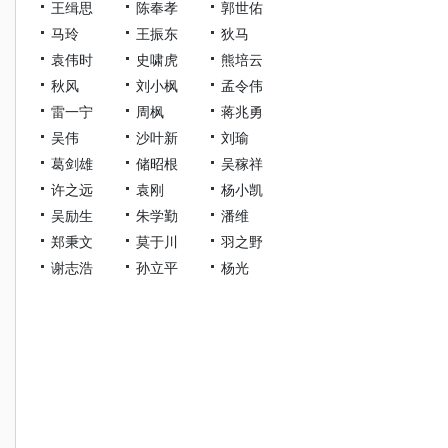
王缉思
陈奉孝
郭世佑
马玲
王振东
狄马
袁伟时
史啸虎
熊培云
秋风
刘小枫
孟令伟
雷一宁
周枫
蒋兆勇
吴伟
沙叶新
刘瑜
葛剑雄
储昭根
吴稼祥
许之远
袁刚
杨小凯
吴励生
朱学勤
潘维
郑秉文
莫于川
羽之野
谢志浩
孙立平
杨光