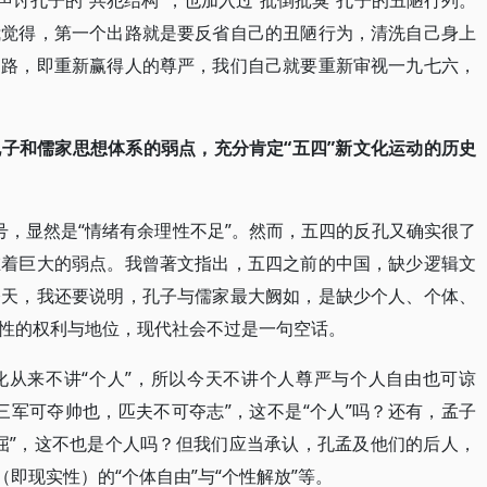
声讨孔子的“共犯结构”，也加入过“批倒批臭”孔子的丑陋行列。
我觉得，第一个出路就是要反省自己的丑陋行为，清洗自己身上
出路，即重新赢得人的尊严，我们自己就要重新审视一九七六，
子和儒家思想体系的弱点，充分肯定“五四”新文化运动的历史
口号，显然是“情绪有余理性不足”。然而，五四的反孔又确实很了
在着巨大的弱点。我曾著文指出，五四之前的中国，缺少逻辑文
今天，我还要说明，孔子与儒家最大阙如，是缺少个人、个体、
性的权利与地位，现代社会不过是一句空话。
化从来不讲“个人”，所以今天不讲个人尊严与个人自由也可谅
三军可夺帅也，匹夫不可夺志”，这不是“个人”吗？还有，孟子
屈”，这不也是个人吗？但我们应当承认，孔孟及他们的后人，
（即现实性）的“个体自由”与“个性解放”等。