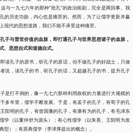
这与一九七六年的那种“批孔”的政治闹剧，完全是两回事。我
反孔的历史功勋，内心也是痛苦的。然而，为了让儒学更新并赢
上现代的思想道路，我们不能不承受这种痛苦。
通孔子与普世价值的血脉，即打通孔子与世界思想诸子的血脉，
式、思想自式和道德自式。
，即读孔子的原书，听孔子的原话，但不做孔子的好战士，只做
或者说，读孔子的书，听孔子的话，又超越孔子的书，提升孔子
孔子是打不倒的，像一九七六那样利用政权的力量进行大规模的
两千多年里，儒学不断发展。于是，有孟子的孔子，有荀子的孔
有王阳明的孔子，有曾国藩的孔子，有康有为的孔子，有毛泽东
治儒学（以董仲舒为源头）；有心性儒学（以朱熹、王阳明为发
典型）；有原典儒学（李泽厚提出的概念）。