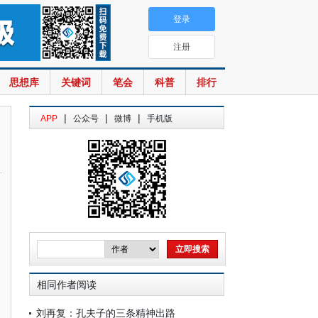
登录
注册
思想库
关键词
笔会
科普
排行
|
|
|
APP
公众号
微博
手机版
相同作者阅读
刘再复：孔夫子的三条精神出路