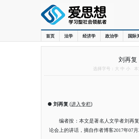
首页
法学
经济学
政治学
国际
刘再复
选择字号：
大
中
小
本文
●
刘再复
(
进入专栏
)
编者按：本文是著名人文学者刘再复先
论会上的讲话，摘自作者博客2017年07月