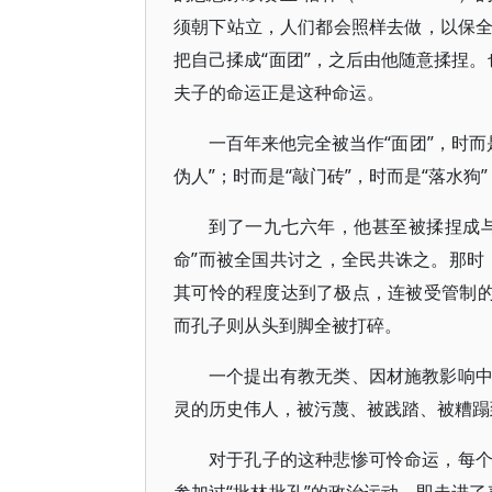
须朝下站立，人们都会照样去做，以保
把自己揉成“面团”，之后由他随意揉捏。
夫子的命运正是这种命运。
一百年来他完全被当作“面团”，时而是
伪人”；时而是“敲门砖”，时而是“落水狗
到了一九七六年，他甚至被揉捏成与
命”而被全国共讨之，全民共诛之。那时，
其可怜的程度达到了极点，连被受管制的
而孔子则从头到脚全被打碎。
一个提出有教无类、因材施教影响
灵的历史伟人，被污蔑、被践踏、被糟蹋
对于孔子的这种悲惨可怜命运，每