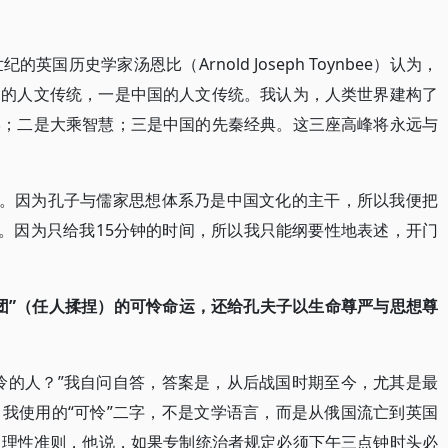
国历史学家汤恩比（Arnold Joseph Toynbee）认为，
洲的人文传统，一是中国的人文传统。我认为，人类世界建构了
学；二是大乘智慧；三是中国的先秦经典。这三座高峰将永远与
”。因为孔子与儒家思想体系乃是中国文化的主干，所以我便把
”。因为只给我15分钟的时间，所以我只能纲要性地表述，开门
团”（任人揉捏）的可怜命运，还给孔夫子以生命尊严与思想尊
怜的人？”我自问自答，答案是，从后战国时期至今，尤其是最
我使用的“可怜”二字，不是文学语言，而是从俄国流亡到英国
lin）的理性准则，他说，如果专制统治者规定必须下午三点钟时头必