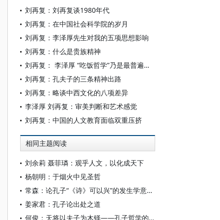
刘再复：刘再复谈1980年代
刘再复：在中国社会科学院的岁月
刘再复：李泽厚先生对我的五项思想影响
刘再复：什么是贵族精神
刘再复： 李泽厚 “吃饭哲学”乃是最普遍但又是最坚硬的真理
刘再复：孔夫子的三条精神出路
刘再复：略谈中西文化的八项差异
李泽厚 刘再复：审美判断和艺术感觉
刘再复：中国的人文教育面临双重压挤
相同主题阅读
刘余莉 聂菲璘：观乎人文，以化成天下
杨朝明：于烟火中见圣哲
常森：论孔子“《诗》可以兴”的发生学意涵以及相关认知偏差
姜家君：孔子论出处之道
何俊：天将以夫子为木铎——孔子哲学的生命呈现