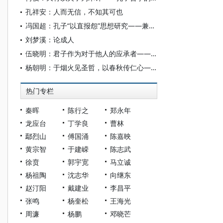
孔祥安：人而无信，不知其可也
冯国超：孔子“以直报怨”思想研究——兼论孔子是否反对“以德报怨”
刘梦溪：论成人
伍晓明：君子作为对于他人的应承者——孔子心目中的君子形象
杨朝明：于烟火见圣哲，以春秋传仁心——读李学斌著《仁者春秋孔子传》
热门专栏
秦晖
陈行之
郑永年
龙应台
丁学良
曹林
鄢烈山
傅国涌
陈嘉映
黄宗智
于建嵘
陈志武
徐贲
郭宇宽
马立诚
杨祖陶
沈志华
向继东
赵汀阳
戴建业
李昌平
张鸣
杨奎松
王海光
周濂
杨鹏
邓晓芒