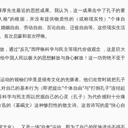
泽厚先生最近的思想成果。我认为，这一成果击中了孔子的要
人格”的根据，并没有提供物质性的（或称现实性）“个体自
由、婚姻自由、劳动自由、言论自由、迁徙自由等。这些现实生活
、首次启蒙和首次呼唤。
放，通过“反孔”而呼唤科学与民主等现代价值观念 ，这是巨大
带给中国人民以极大的思想解放与身心解放！这一功劳绝不亚于
化运动的领袖们毕竟是很有文化的先驱者。他们在世时就把孔子
对自己的基本行为（即把提出“个体自由”与“打倒孔子”连结起
导科学与民主而以挖掘自己的心灵（孔子）为代价感到十分痛
鲁迅的《墓碣文》这种惨烈性的散文诗。这首诗写的是“抉心自
辈文化），又是一场“自食”运动。即为了自己的民族进步不得不