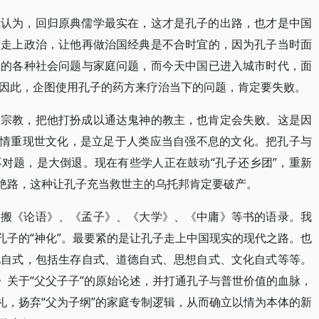
我认为，回归原典儒学最实在，这才是孔子的出路，也才是中国
度走上政治，让他再做治国经典是不合时宜的，因为孔子当时面
关的各种社会问题与家庭问题，而今天中国已进入城市时代，面
因此，企图使用孔子的药方来疗治当下的问题，肯定要失败。
向宗教，把他打扮成以通达鬼神的教主，也肯定会失败。这是因
人情重现世文化，是立足于人类应当自强不息的文化。把孔子与
对题，是大倒退。现在有些学人正在鼓动“孔子还乡团”，重新
的绝路，这种让孔子充当救世主的乌托邦肯定要破产。
照搬《论语》、《孟子》、《大学》、《中庸》等书的语录。我
孔子的“神化”。最要紧的是让孔子走上中国现实的现代之路。也
化自式，包括生存自式、道德自式、思想自式、文化自式等等。
》关于“父父子子”的原始论述，并打通孔子与普世价值的血脉，
礼，扬弃“父为子纲”的家庭专制逻辑，从而确立以情为本体的新