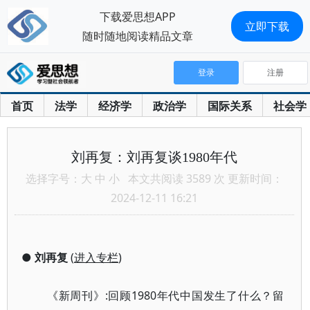
下载爱思想APP
立即下载
随时随地阅读精品文章
登录
注册
首页
法学
经济学
政治学
国际关系
社会学
刘再复：刘再复谈1980年代
选择字号：
大
中
小
本文共阅读 3589 次 更新时间：
2024-12-11 16:21
●
刘再复
(
进入专栏
)
《新周刊》:回顾1980年代中国发生了什么？留