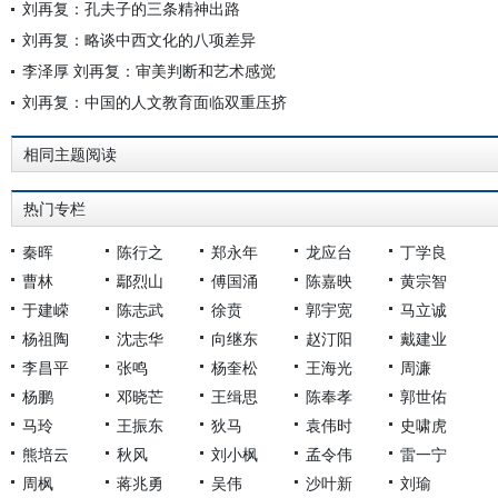
刘再复：孔夫子的三条精神出路
刘再复：略谈中西文化的八项差异
李泽厚 刘再复：审美判断和艺术感觉
刘再复：中国的人文教育面临双重压挤
相同主题阅读
热门专栏
秦晖
陈行之
郑永年
龙应台
丁学良
曹林
鄢烈山
傅国涌
陈嘉映
黄宗智
于建嵘
陈志武
徐贲
郭宇宽
马立诚
杨祖陶
沈志华
向继东
赵汀阳
戴建业
李昌平
张鸣
杨奎松
王海光
周濂
杨鹏
邓晓芒
王缉思
陈奉孝
郭世佑
马玲
王振东
狄马
袁伟时
史啸虎
熊培云
秋风
刘小枫
孟令伟
雷一宁
周枫
蒋兆勇
吴伟
沙叶新
刘瑜