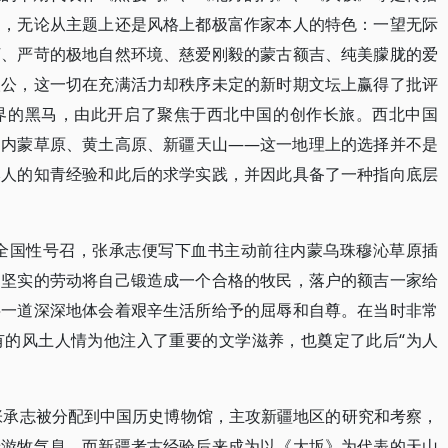
品，无论从主题上还是风格上都极富作家本人的特色：一望无际
河、严苛的极地自然环境、慈爱刚毅的蒙古额吉、纯美朦胧的爱
人公，这一切在充满活力却秩序未定的新时期文坛上赢得了批评
界的黑马，由此开启了聚焦于西北中国的创作长旅。西北中国
：内蒙草原、黄土高原、新疆天山——这一地理上的选择并不是
本人的知青经验和此后的求学实践，并因此具备了一种指向底层
的全国性号召，张承志便写下血书主动前往内蒙乌珠穆沁草原插
用坚实的劳动将自己锻造成一个合格的牧民，落户的额吉一家给
层一道深深地体会着艰辛生活所给予的屈辱和自尊。在当时非常
有的风土人情为他注入了重要的文学滋养，也奠定了此后“为人
，张承志被分配到中国历史博物馆，主攻新疆地区的研究和考察，
着游牧气息。而新疆考古经验后来成为以《大坂》为代表的天山