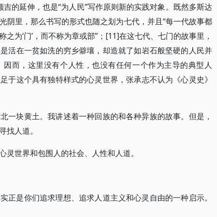
草原额吉的延伸，也是“为人民”写作原则新的实践对象。既然多斯达
光阴里，那么书写的形式也随之划为七代，并且“每一代故事都
之为‘门’，而不称为章或部”；[11]在这七代、七门的故事里，
，是活在一贫如洗的穷乡僻壤，却造就了如岩石般坚硬的人民并
。因而，这里没有个人性，也没有任何一个作为主导的典型人
立足于这个具有独特样式的心灵世界，张承志不认为《心灵史》
西北一块黄土。我讲述着一种回族的和各种异族的故事。但是，
寻找人道。
心灵世界和包围人的社会、人性和人道。
其实正是你们追求理想、追求人道主义和心灵自由的一种启示。