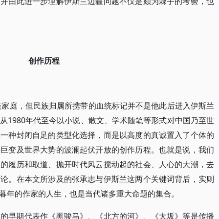
，并由此进一步理解伊斯兰边疆问题不仅是颇为棘手的考验，也
创作历程
回族家庭，但民族归属所携带的血统标记并不是他此后进入伊斯兰
从1980年代至今以小说、散文、学术随笔等形式对中国乃至世
非一种封闭自足的类型化选择，而是以高度的真诚置入了个体的
会巨变及世界大势的波澜起伏开放的创作历程。也就是说，我们
人的履历和取道、抛开时代风云搅动起的社会、人心的大潮，去
讨论。在本文所涉及的张承志与伊斯兰这两个关键词背后，实则
暮年的作家的人生，也是当代诸多重大命题的集合。
志的早期代表作《黑骏马》、《北方的河》、《大坂》等是传播