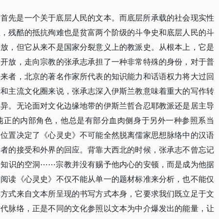
》首先是一个关于底层人民的文本。而底层所承载的社会现实性
性，残酷的抵抗殉难也是贫富两个阶级的斗争史和底层人民的斗
开放，但它从来不是国家分裂意义上的教派史。从根本上，它是
和开放，走向宗教的张承志承担了一种非常特殊的身份，对于普
外来者，北京的著名作家所代表的知识能力和话语权力将大过回
者和主流文化圈来说，张承志深入伊斯兰教意味着重大的写作转
差异。无论面对文化边缘地带的伊斯兰哲合忍耶教派还是居主导
纯正的内部角色，他总是有部分血肉侧身于另外一种参照系当
的位置决定了《心灵史》不可能全然脱离儒家思想脉络中的汉语
读者的接受和外界的回应。背靠大西北的时候，张承志不曾忘记
、知识的空洞⋯⋯宗教并没有赐予他内心的安顿，而是成为他据
，阅读《心灵史》不仅不能从单一的题材标准来分析，也不能仅
解方式来自文本所呈现的书写方式本身，它要求我们既立足于文
时代脉络，正是不同的文化参照以文本为中介爆发出的能量，让