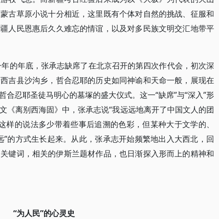
的蒙古草原小说十分相近，这里既有个体对自然的挑战、征服和
边疆人民恩惠后久久难忘的情谊，以及对多民族文明交汇地带平
这一年的年底，张承志缺席了在北京召开的第四次作代会，初次深
于西吉县沙沟乡，哲合忍耶的历史如同神谕和天命一般，展现在
合忍耶圣徒马明心的墓塚的盛大仪式。这一“缺席”与“深入”形
的散文《离别西海固》中，张承志说“我远远地离开了中国文人的团
虽然这样的说法多少带着些事后追溯的色彩，但某种大于文学的、
远”的方式生长起来。从此，张承志开始频繁地出入大西北，回
的关键词，相关的伊斯兰题材作品，也日渐探入形而上的精神和
“为人民”的心灵史