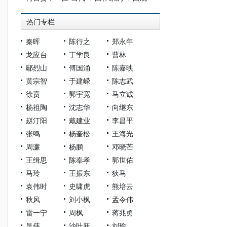
热门专栏
秦晖
陈行之
郑永年
龙应台
丁学良
曹林
鄢烈山
傅国涌
陈嘉映
黄宗智
于建嵘
陈志武
徐贲
郭宇宽
马立诚
杨祖陶
沈志华
向继东
赵汀阳
戴建业
李昌平
张鸣
杨奎松
王海光
周濂
杨鹏
邓晓芒
王缉思
陈奉孝
郭世佑
马玲
王振东
狄马
袁伟时
史啸虎
熊培云
秋风
刘小枫
孟令伟
雷一宁
周枫
蒋兆勇
吴伟
沙叶新
刘瑜