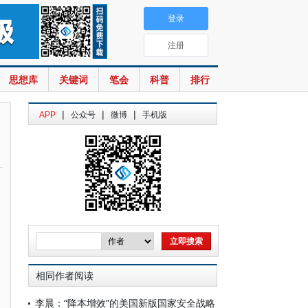
登录
注册
思想库
关键词
笔会
科普
排行
|
|
|
APP
公众号
微博
手机版
相同作者阅读
李晨：“降本增效”的美国新版国家安全战略