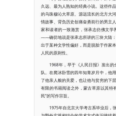
久远、最为人熟知的经典小说。这些作
的乌珠穆沁大草原、源远流长的北方大
情故事、背负历史创痛奋勇前行的男主
家和读者的一致激赏，张承志仿佛文学
——确切地说是张承志所讲的三块大陆
出于某种文学性偏好，而是脱胎于作家
人民的原则性。
1968年，早于《人民日报》发出
队。在爬冰卧雪的四年知青岁月中，他
了他亲人般的关爱，也让他与贫穷的下
有限的书籍阅读之外，蒙古草原以其特
民”的写作宗旨。
1975年自北京大学考古系毕业后
与野外实践相结合的学术方式依旧接续