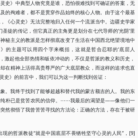
心灵史》中典型人物究竟是谁，恐怕很难找到可确证的答案，无
提及的殉难者，都不是贯穿作品始终的核心人物。由于这个最基
统，《心灵史》无法完整地归入任何一个流派当中。边疆史学家
门圣徒的传记，但它真正的主角更是划分在七代导师的‘光阴’里
派神秘主义的教派是怎样彻底改变了生活在中国西北绝望境地中
史》的主题可以用四个字来概括，这就是哲合忍耶的‘底层人
来说，激起他全部热情和皈依冲动的，不仅是哲派的教义和历史，
，却在精神上活得高贵尊严的广大底层教众，而这样的追求也直
灵史》的前言中，我们可以为这一判断找到佐证：
形象。我终于找到了能够超越和替代我的蒙古额吉的人。我的东
的纯朴已是贫苦农民的信仰。⋯⋯我最后的渴望是——像他们一
我突然彻悟了我曾苦苦寻找的方法论：正确的方法，存在于被研
出现的哲派教徒“就是中国底层不畏牺牲坚守心灵的人民”，[9]