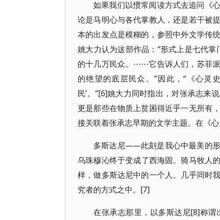
如果我们以惯常阅读方式去追问《
论是马明心与各代掌教人，还是若干被
本的出发点是模糊的，参照中外文学传
姚大力认为这部作品：“形式上是七代掌
的十几万民众。⋯⋯它告诉人们，苏菲
的绝望的底层民众。”因此，“《心灵
民’。”[6]姚大力同时指出，对张承志
更是那些在物质上贫困得近乎一无所有
接关联着张承志早期的文学主题。在《心
多斯达尼——此刻是我心中最美的
乌珠穆沁终于变成了西海固。骑马牧人
样，做多斯达尼中的一个人。几乎同时
究者的方式之中。[7]
在张承志那里，以多斯达尼[8]称谓