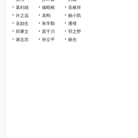
葛剑雄
储昭根
吴稼祥
许之远
袁刚
杨小凯
吴励生
朱学勤
潘维
郑秉文
莫于川
羽之野
谢志浩
孙立平
杨光