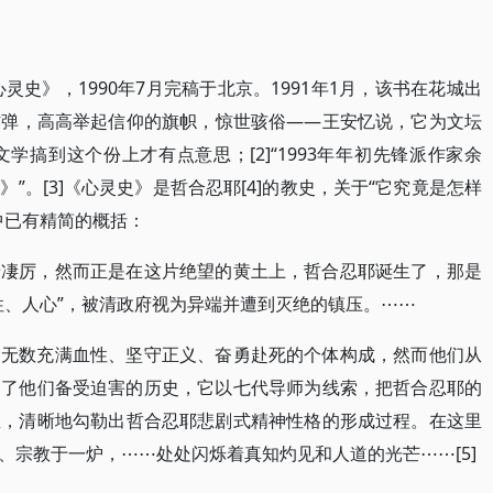
灵史》，1990年7月完稿于北京。1991年1月，该书在花城出
炸弹，高高举起信仰的旗帜，惊世骇俗——王安忆说，它为文坛
搞到这个份上才有点意思；[2]“1993年年初先锋派作家余
”。[3]《心灵史》是哲合忍耶[4]的教史，关于“它究竟是怎样
中已有精简的概括：
景凄厉，然而正是在这片绝望的黄土上，哲合忍耶诞生了，那是
性、人心”，被清政府视为异端并遭到灭绝的镇压。⋯⋯
由无数充满血性、坚守正义、奋勇赴死的个体构成，然而他们从
述了他们备受迫害的历史，它以七代导师为线索，把哲合忍耶的
里，清晰地勾勒出哲合忍耶悲剧式精神性格的形成过程。在这里
、宗教于一炉，⋯⋯处处闪烁着真知灼见和人道的光芒⋯⋯[5]