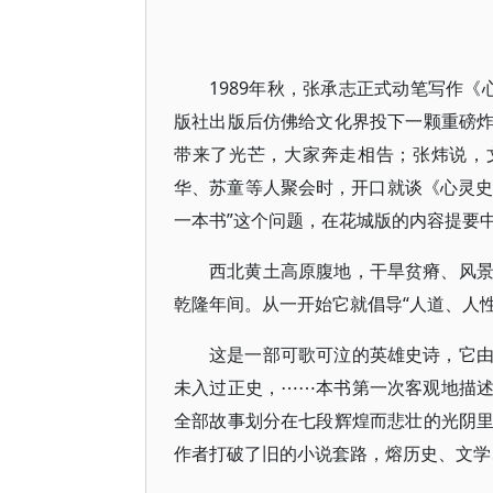
1989年秋，张承志正式动笔写作《心
版社出版后仿佛给文化界投下一颗重磅
带来了光芒，大家奔走相告；张炜说，文学
华、苏童等人聚会时，开口就谈《心灵史》
一本书”这个问题，在花城版的内容提要
西北黄土高原腹地，干旱贫瘠、风
乾隆年间。从一开始它就倡导“人道、人
这是一部可歌可泣的英雄史诗，它
未入过正史，⋯⋯本书第一次客观地描
全部故事划分在七段辉煌而悲壮的光阴
作者打破了旧的小说套路，熔历史、文学