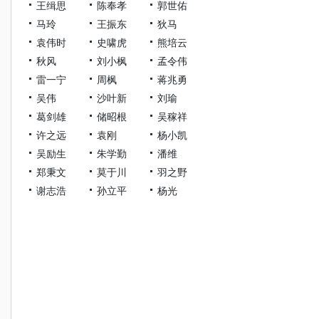
王缉思
陈奉孝
郭世佑
马玲
王振东
狄马
袁伟时
史啸虎
熊培云
秋风
刘小枫
孟令伟
雷一宁
周枫
蒋兆勇
吴伟
沙叶新
刘瑜
葛剑雄
储昭根
吴稼祥
许之远
袁刚
杨小凯
吴励生
朱学勤
潘维
郑秉文
莫于川
羽之野
谢志浩
孙立平
杨光