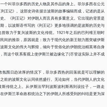
了一个叫菲尔多西的历史人物及其作品的身上。菲尔多西在公元
集《列王记》。这部史诗依据古波斯的故事编辑而成，记述的是从
历史。《列王记》对伊朗人而言具有多重意义。它出现的背景是
时期，以波斯语书写的《列王记》更多地强调的是波斯的历史与
曾致力于复兴波斯的文化传统。1921年之后的巴列维王朝时
和民间的推崇，原因就是：致力于现代化的新王朝力图突破伊斯
前波斯文化的伟大与辉煌，倾向于世俗化的伊朗统治精英将自身
，而这个联系客观上使伊斯兰被边缘化了(尽管这实际上并不成
宗教氛围日趋浓厚的情况下，菲尔多西热的回落就是可以理解的
兰之前的波斯文化认同依然盛行。无论如何，当代伊朗人的文化
波斯传统之上。从伊斯法罕到波斯波利斯再到设拉子，一路走
，在伊斯兰革命政权统治之下的伊朗人所感受到的纠结是更为深