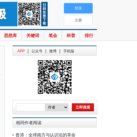
登录
注册
思想库
关键词
笔会
科普
排行
|
|
|
APP
公众号
微博
手机版
相同作者阅读
昝涛：全球南方与认识论的革命