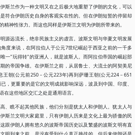
而伊斯兰作为一种文明又在之后极大地重塑了伊朗的文化，可以
实是符合伊朗历史自身的客观实在性的。但在伊朗短暂的停留却
的精神性张力。而这也同样是伊斯兰文明为伊朗所带来的。
文明源远流长，绝非民族主义的虚言。波斯文明与华夏文明发展
的角度来说，在阿拉伯人于公元7世纪崛起于西亚之前的一千多
唯一"玩得转"的亚洲人，就是波斯人。而阿拉伯帝国的崛起部
长期的帝国争雄。在伊斯兰之前，从居鲁士、大流士的阿契美尼
息王朝(公元前250－公元223年)再到萨珊王朝(公元224－651
而已，更重要的是它的文明成就影响深远，波及到中国、印度、
语在这些地区交汇之处是通用语言。
甚高、瞧不起其他民族，他们分别是犹太人和伊朗人。犹太人与
的伊斯兰文明大家庭里，只有伊朗人历来是文化上最为骄傲的民
，这跟伊朗人拥有悠久的波斯帝国历史以及繁盛的波斯文明有直
兰文明到来之前，是没有受到什么真正挑战的。但后来伊朗还是