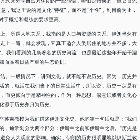
的方式来分享自己对伊朗的一些感悟，哪怕是错误的，但它首先
意，我这里说的是文化"特征"，而不是"个性"，到目前为止，
这对于概括和凝练的要求更高。
系上。所谓人地关系，我指的是人口与资源的关系。伊朗当然有
原走上一遭，就会发现，它真正适合人类居住的地方并不多，大
水。我们看到的几条著名的历史河流，也是最近这些年开始干涸
却面临着日益严重的生态危机。
纠结。一般情况下，讲到文化，就不能不说历史。因为，历史并
是活的，就活在我们当下的日常生活中，所以说，历史一定是有
的，而更倾向于是精神性的，作为一种思想、潜意识或者文化心
化源于历史亦归为历史。
乌苏吉教授为我们讲述伊朗文化史。他的第一句话就是："我们
的，通常划分为两个部分：伊斯兰之前和伊斯兰之后。"历史是
法避免人为观念的影响。确实，伊朗的历史很明显地以伊斯兰教