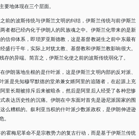
主要地体现在三个层面。
兰之前的波斯传统与伊斯兰文明的纠结，伊斯兰传统与前伊斯兰
但两者都已经内化于伊朗人的民族魂之中。伊斯兰化带来的是新
有的信仰体系，即琐罗亚斯德教，这是基督教诞生之前中东最有
已经盛行千年，实际上对犹太教、基督教和伊斯兰教影响很大。
残存的异端。简言之，伊斯兰化使之前的波斯传统弱化了。
终在伊朗落地生根的是什叶派，这是伊斯兰文明内部的反对派、
什叶派是先知穆罕默德的堂弟兼女婿阿里的追随者，在起源上充
的阿里长期被排斥后来被暗杀，然后是阿里后人经受了各种悲惨
方式表达历史性的沉痛。伊朗在中东面对首先是逊尼派国家的围
在这么糟糕的。叙利亚当权的什叶派少数派政权，是伊朗伸进逊
危。
9年的霍梅尼革命不是宗教势力的复古行动，而是基于伊斯兰传统