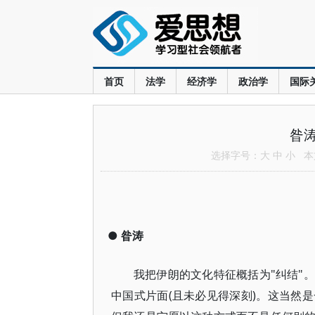
首页
法学
经济学
政治学
国际
昝
选择字号：
大
中
小
本文
●
昝涛
我把伊朗的文化特征概括为"纠结"
中国式片面(且未必见得深刻)。这当然