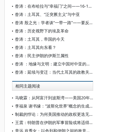
昝涛：在布哈拉与“幸福门”之间——16-19世中亚穆斯林朝觐与丝绸之路西段的耦合
昝涛：土耳其、“泛突厥主义”与中亚
昝涛 殷之光：学者谈“一带一路”——要反思两百年来的世界秩序与政治遗产
昝涛：历史视野下的埃及革命
昝涛：土耳其，帝国的今天
昝涛：土耳其向东看？
昝涛：民主伊朗的伊斯兰属性
昝涛 ：地缘与文明：建立中国对中亚的常识性认知
昝涛：延续与变迁：当代土耳其的政教关系
相同主题阅读
马晓霖：从阿富汗到波斯湾——美国20年四促伊朗“被崛起”
李福泉 谢书缘：“波斯化世界”概念的生成、方法与意义
制裁的悖论：为何美国推动的政权更迭无法奏效？
王震：特朗普在伊朗的军事冒险或将适得其反
章远 肖秀女：以色列和伊朗之间的敌意话语镜像叙事探析