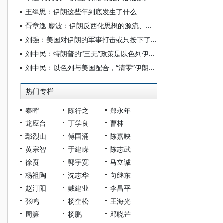
王缉思：伊朗这些年到底发生了什么
胥章逸 廖波：伊朗反西化思想的源流、实践与困境
刘强：美国对伊朗的军事打击或只按下了暂停键
刘中民：特朗普的“三无”政策是以色列伊朗冲突的重要根源
刘中民：以色列与美国配合，“清零”伊朗核能力？
热门专栏
秦晖
陈行之
郑永年
龙应台
丁学良
曹林
鄢烈山
傅国涌
陈嘉映
黄宗智
于建嵘
陈志武
徐贲
郭宇宽
马立诚
杨祖陶
沈志华
向继东
赵汀阳
戴建业
李昌平
张鸣
杨奎松
王海光
周濂
杨鹏
邓晓芒