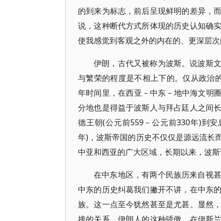
的到来为标志，前后呈现鲜明的差异，
说，这种断代方式所体现的历史认知确
使我感觉到客观之外的内在的、更深层次
伊朗，古代又被称为波斯。说波斯
与繁荣的程度是不相上下的。仅从政治
年时间里，在西亚－中东－地中海文明圈
分地也是得益于波斯人与拜占廷人之间
德王朝(公元前559－公元前330年)到安
年)，波斯帝国的历史不仅仅是源远流长
中亚和西亚的广大区域，长期以来，波斯
在中东地区，有两个民族历来自视
中东的历史纠葛我们撇开不讲，在中东
族。这一点至今犹然甚至是尤甚。显然
接的关系。伊朗人的这种骄傲，在伊斯