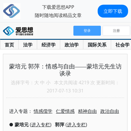
下载爱思想APP
立即下载
随时随地阅读精品文章
登录
注册
首页
法学
经济学
政治学
国际关系
社会学
蒙培元 郭萍：情感与自由——蒙培元先生访
谈录
选择字号：
大
中
小
本文共阅读 4219 次 更新时间：
2017-07-13 10:31
进入专题：
情感儒学
仁爱情感
精神自由
政治自由
●
蒙培元
(
进入专栏
)
郭萍
(
进入专栏
)