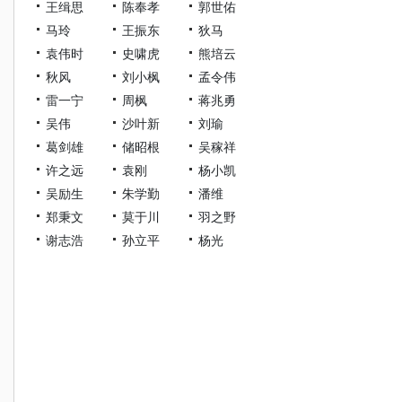
王缉思
陈奉孝
郭世佑
马玲
王振东
狄马
袁伟时
史啸虎
熊培云
秋风
刘小枫
孟令伟
雷一宁
周枫
蒋兆勇
吴伟
沙叶新
刘瑜
葛剑雄
储昭根
吴稼祥
许之远
袁刚
杨小凯
吴励生
朱学勤
潘维
郑秉文
莫于川
羽之野
谢志浩
孙立平
杨光