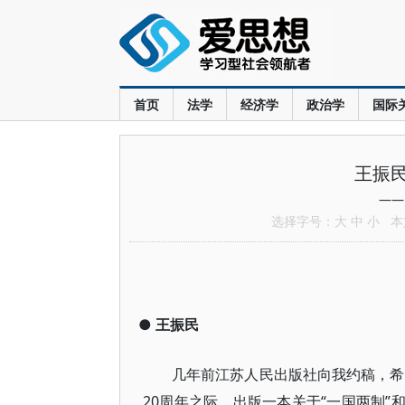
首页
法学
经济学
政治学
国际
王振
——
选择字号：
大
中
小
本文
●
王振民
几年前江苏人民出版社向我约稿，希
20周年之际，出版一本关于“一国两制”