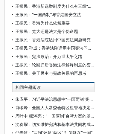
王振民：香港新选举制度为什么有三组“真”？
王振民：“一国两制”与香港国安立法
王振民：香港为什么依然重要
王振民：党大还是法大是个伪命题
王振民：香港法院适用中国宪法问题研究
王振民 孙成：香港法院适用中国宪法问题研究
王振民：宪法政治：开万世太平之路
王振民：论回归后香港法律解释制度的变化
王振民：关于民主与宪政关系的再思考
相同主题阅读
朱应平：习近平法治思想中“一国两制”宪制理论探析——以香港澳门特区依法治理为例
肖峻峰：全国人大常委会特区租管地决定的宪法基础
周叶中 熊鸿亮：“一国两制”台湾方案的基本范畴
沈春耀：切实维护宪法和基本法共同构成的特别行政区宪制基础
邵善波：“两制”还是“两区”？ 问题在“一国”