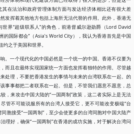
场经济体制和现代化建设方面已经取得了很大的进步，但是这一
尤其在法治和政府管理体制方面与发达经济体相比还有很大差
仍然发挥着其他地方包括上海所无法代替的作用。此外，香港无
界“超级联系人”的角色，前港督威尔逊勋爵（Lord David
亚洲的国际都会”（Asia's World City），我认为香港首先是中国
）,一如纽约之于美国和世界。
影响。一个现代化的中国必然是一个统一的中国。香港不仅要为
献，而且在最终实现国家统一方面也发挥着独特的作用。尽管越
开来处理，不要把香港发生的事情与未来的台湾联系在一起。的
应该事事都把二者联系在一起。但是，不管我们愿意不愿意，总
较，来攻击中国大陆的“一国两制”政策，这二者实际上是无法
，尽管不可能说服所有的台湾人接受它，更不可能改变极端“台
湾同胞接受“一国两制”，至少会使更多的台湾同胞对中国大陆产
治理好，确保“一国两制”在香港的成功实施，对于解决台湾问