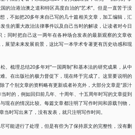
国的治港治澳之道和特区高度自治的“艺术”。但是一直苦于没
想，不如把20多年来自己写的几十篇相关文章，加工编辑，汇
港发生的重大政治法律事件以及自己当时的解读，让读者对今日
识；同时把自己这一两年在各种场合发表的最新观察的文章收
战，展望未来发展前景，这比写一本学术专著更有历史动感和现
松。梳理总结20多年对“一国两制”和基本法的研究成果，从中
更难。在出版社的极力督促下，现在终于完成了。这里要说明的
，除了个别文章的资料略有更新或者补充外，大部分文章是“原汁
作当时的，例如回归前几年、十周年、十五周年时写的文章提到
于与现在的情况比较。每篇文章都注明了写作时间和原载刊物，
章当时写出来了，没有发表，就只注明写作时间。
我尽可能进行了处理，但是有些为了保持原文的完整性，没有删