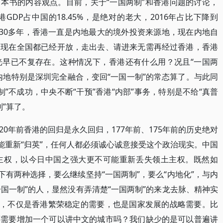
本书的内容观点。目前，关于“一国两制”和香港问题的讨论，
GDP占中国的18.45%，是绝对的老大，2016年占比下降到
去30多年，香港一直是内地最大的境外投资来源地，现在内地自
；现在全国都已经开放，走出去、请进来无需再经过香港，香港
光早已不复存在。这种情况下，香港还有什么用？况且“一国两
内地特别是深圳完全融合，变回“一国一制”的常态算了。与此同
制”不成功，中央不断“干预”香港“内部”事务，特别是不给“真普
制”算了。
0年前香港的回归是永久回归，177年前、175年前的历史绝对
能重新“归英”，任何人都必须诚心诚意接受这个政治现实。中国
主权，以今日中国之强大更不可能重新丢失领土主权。既然如
下有两种选择，要么继续坚持“一国两制”，要么“内地化”，与内
一国一制”的人，显然没有弄清楚“一国两制”的来龙去脉、精神实
变，不仅是香港繁荣稳定的需要，也是国家发展的战略需要。比
还需要增加一个可以讲中文的城市吗？我们缺少的是可以普遍讲