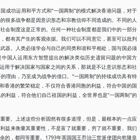
国成功运用和平方式和“一国两制”的模式解决香港问题，对于
生的很多战争都是因意识形态和宗教信仰不同造成的。不同的人
的社会制度这是正常的。任何一种社会制度都是我们中的一部分
果，都有其产生的客观依据。我们可以不同意它，甚至可以批判
的武器。人类必须学会与自己的同类和谐和平相处，国与国必须
就是中国人运用东方智慧提出的解决类似历史遗留问题的中国方
，运用于解决国家与国家之间的关系，那就是不让意识形态和社
的理由，乃至成为战争的借口。“一国两制”的持续成功具有特
功和香港的繁荣稳定，不仅符合香港同胞的利益，符合中国的国
的利益，符合他们自己祖国的利益，全世界也是“一国两制”的
远重要。上述这些分析固然有很多道理，但是，最根本的一点应
济利益来衡量其重要性，不是富了就重要，穷了就不重要。我们
余的，都同等重要。1793年英国国王乔治三世派使团向乾隆皇