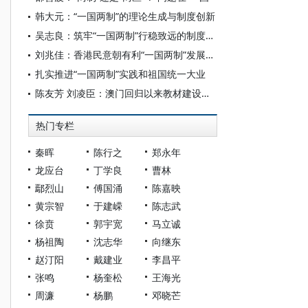
韩大元：“一国两制”的理论生成与制度创新
吴志良：筑牢“一国两制”行稳致远的制度基石
刘兆佳：香港民意朝有利“一国两制”发展方向蜕变
扎实推进“一国两制”实践和祖国统一大业
陈友芳 刘凌臣：澳门回归以来教材建设的突出成就、成因探析与实践启示——以澳门教材《品德与公民》为例
热门专栏
秦晖
陈行之
郑永年
龙应台
丁学良
曹林
鄢烈山
傅国涌
陈嘉映
黄宗智
于建嵘
陈志武
徐贲
郭宇宽
马立诚
杨祖陶
沈志华
向继东
赵汀阳
戴建业
李昌平
张鸣
杨奎松
王海光
周濂
杨鹏
邓晓芒