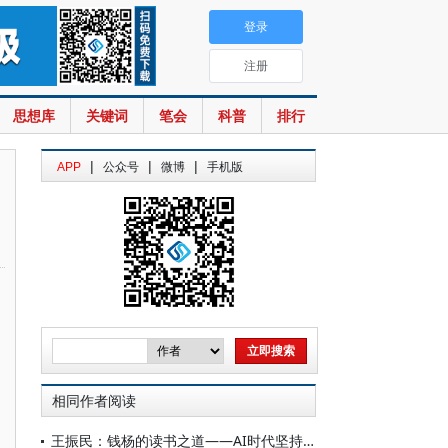
登录
注册
思想库
关键词
笔会
科普
排行
|
|
|
APP
公众号
微博
手机版
相同作者阅读
王振民：钱杨的读书之道——AI时代坚持读纸书的重要性