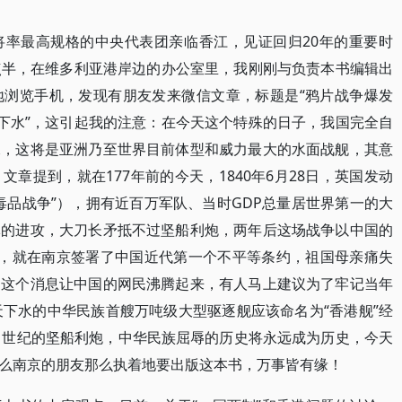
将率最高规格的中央代表团亲临香江，见证回归20年的重要时
11点半，在维多利亚港岸边的办公室里，我刚刚与负责本书编辑出
地浏览手机，发现有朋友发来微信文章，标题是“鸦片战争爆发
舰下水”，这引起我的注意：在今天这个特殊的日子，我国完全自
水，这将是亚洲乃至世界目前体型和威力最大的水面战舰，其意
章提到，就在177年前的今天，1840年6月28日，英国发动
毒品战争”），拥有近百万军队、当时GDP总量居世界第一的大
军的进攻，大刀长矛抵不过坚船利炮，两年后这场战争以中国的
5年前，就在南京签署了中国近代第一个不平等条约，祖国母亲痛失
。这个消息让中国的网民沸腾起来，有人马上建议为了牢记当年
天下水的中华民族首艘万吨级大型驱逐舰应该命名为“香港舰”经
1世纪的坚船利炮，中华民族屈辱的历史将永远成为历史，今天
么南京的朋友那么执着地要出版这本书，万事皆有缘！