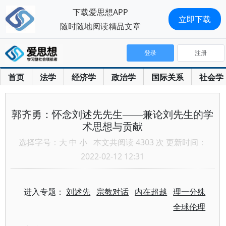
下载爱思想APP
立即下载
随时随地阅读精品文章
登录
注册
首页
法学
经济学
政治学
国际关系
社会学
郭齐勇：怀念刘述先先生——兼论刘先生的学
术思想与贡献
选择字号：
大
中
小
本文共阅读 4303 次 更新时间：
2022-02-12 12:31
进入专题：
刘述先
宗教对话
内在超越
理一分殊
全球伦理