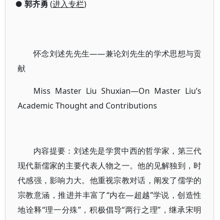
●
郭齐勇
(
进入专栏
)
怀念刘述先先生——兼论刘先生的学术思想与贡
献
Miss Master Liu Shuxian—On Master Liu’s
Academic Thought and Contributions
内容提要：刘述先是学贯中西的哲学家，第三代
现代新儒家的主要代表人物之一。他的见解独到，时
代感强，影响力大。他重视宗教对话，阐发了儒学的
宗教意涵，推进并丰富了“内在―超越”学说，创造性
地诠释“理一分殊”，积极倡导“两行之理”，继承宋明