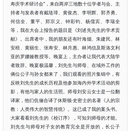
寿庆学术研讨会”，来自两岸三地数十位学者与会。主
持者与发表者有戴琏璋、黄俊杰、李明辉、郭齐勇、
何信全、董平、郑宗义、钟彩钧、杨儒宾、李瑞全
等，我在大会上报告的题目是《刘述先先生的学术贡
献》。出席者中，我的朋友还有叶海烟、朱建民、林
安梧、黄丽生、张寿安、林月惠、林鸿信及斯洛文利
亚的罗娜娅教授等。晚宴上，主办者让我代表大陆学
者致辞。晚宴极温馨，刘先生与师母、在域外工作的
俩位公子与孙女都来了，我们观看的照片集锦中，有
反映刘先生的成长历程及他参加海内外学术活动的剪
影，有他与家人的生活照。师母刘安云女士是一位翻
译家，他们伉俪合译了休斯顿·史密士的名著《人的宗
教：人类伟大的智慧传统》。这已成了我的案头书。
大家看看刘先生的《校订序》，可知刘师母的才能。
刘先生与师母对子女的教育完全是开放的，长公子