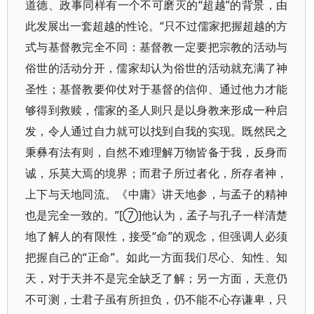
道德、政事同样有一个不可磨灭的“超越”的背景，由
此发展出一套超越的性论。“只不过儒家把握超越的方
式与基督教完全不同：基督教一定要把宗教的活动与
俗世的活动分开，儒家却认为俗世的活动就充满了神
圣性；基督教要仰仗对于基督的信仰、通过他力才能
够得到救赎，儒家的圣人则只是以身教来形成一种启
发，令人通过自力就可以找到自我的实现。既然民之
秉彝有法有则，自然不难理解万物皆备于我，反身而
诚，乐莫大焉的境界；而君子所过者化，所存者神，
上下与天地同流。《中庸》讲天地参，与孟子的精神
也是完全一致的。”[⑦]他认为，孟子与孔子一样清楚
地了解人的有限性，接受“命”的观念，但强调人必须
把握自己的“正命”。如此一方面我们尽心、知性、知
天，对于天并不是完全缺乏了解；另一方面，天意仍
不可测，士君子虽有所担负，仍不能不心存谦卑，只