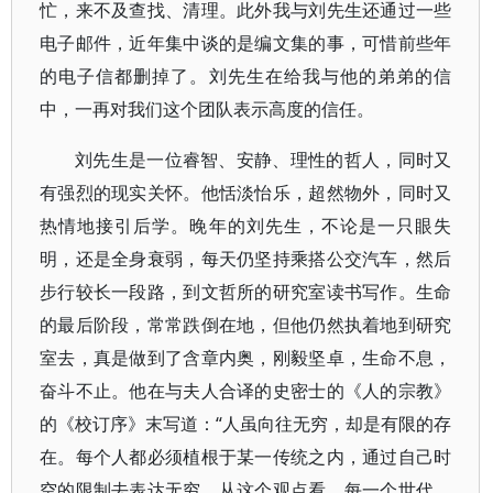
忙，来不及查找、清理。此外我与刘先生还通过一些
电子邮件，近年集中谈的是编文集的事，可惜前些年
的电子信都删掉了。刘先生在给我与他的弟弟的信
中，一再对我们这个团队表示高度的信任。
刘先生是一位睿智、安静、理性的哲人，同时又
有强烈的现实关怀。他恬淡怡乐，超然物外，同时又
热情地接引后学。晚年的刘先生，不论是一只眼失
明，还是全身衰弱，每天仍坚持乘搭公交汽车，然后
步行较长一段路，到文哲所的研究室读书写作。生命
的最后阶段，常常跌倒在地，但他仍然执着地到研究
室去，真是做到了含章内奥，刚毅坚卓，生命不息，
奋斗不止。他在与夫人合译的史密士的《人的宗教》
的《校订序》末写道：“人虽向往无穷，却是有限的存
在。每个人都必须植根于某一传统之内，通过自己时
空的限制去表达无穷。从这个观点看，每一个世代，