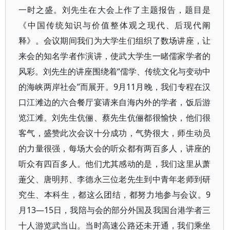
一时之盛。刘先生在大会上作了主题报告，题目是
《中国传统知识与价值整体观之现代、后现代阐
释》。会议期间我们为大学生们组织了数场讲座，让
来会的知名学者作演讲，使武大学生一睹儒家学者的
风彩。刘先生的讲座围绕着“儒学、传统文化与变动中
的海峡两岸社会”而展开。9月11月晚，我们专程在汉
口江滩边的六合餐厅宴请来自海内外的学者，饭后游
览江滩。刘先生伉俪、蔡先生伉俪都很愉快，他们很
客气，盛赞此次会议十分成功，气势很大，师生动员
的力量很强，每场大会的听众都有两百多人，讲座的
听众有四百多人。他们尤其感动的是，我们这里从萧
萐父、唐明邦、李德永三位老先生到中青年老师到研
究生、本科生，都这么团结，都努力地参与会议。9
月13—15日，我陪与会的部分外国及我国台港学者三
十人游览武当山。当时高速公路还未开通，我们乘坐