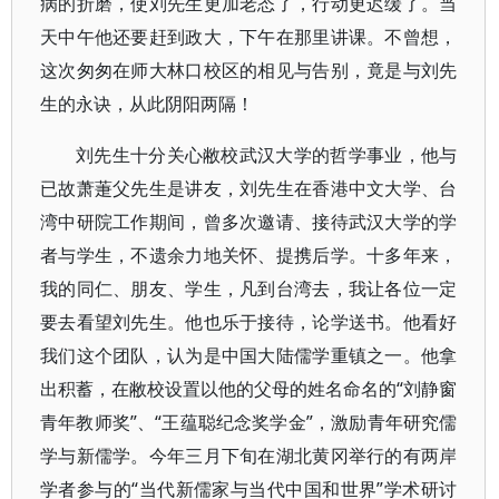
病的折磨，使刘先生更加老态了，行动更迟缓了。当
天中午他还要赶到政大，下午在那里讲课。不曾想，
这次匆匆在师大林口校区的相见与告别，竟是与刘先
生的永诀，从此阴阳两隔！
刘先生十分关心敝校武汉大学的哲学事业，他与
已故萧萐父先生是讲友，刘先生在香港中文大学、台
湾中研院工作期间，曾多次邀请、接待武汉大学的学
者与学生，不遗余力地关怀、提携后学。十多年来，
我的同仁、朋友、学生，凡到台湾去，我让各位一定
要去看望刘先生。他也乐于接待，论学送书。他看好
我们这个团队，认为是中国大陆儒学重镇之一。他拿
出积蓄，在敝校设置以他的父母的姓名命名的“刘静窗
青年教师奖”、“王蕴聪纪念奖学金”，激励青年研究儒
学与新儒学。今年三月下旬在湖北黄冈举行的有两岸
学者参与的“当代新儒家与当代中国和世界”学术研讨