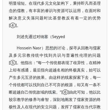
明显缩短。在现代多元文化架构下，秉持即凡而圣理
念的儒教，有丰富的睿识与资源可以运用，在面对和
解决意义失落问题时比基督教反有着一定的优势
[④]。
刘述先通过对纳塞（Seyyed
Hossein Nasr）思想的讨论，探寻从回教与儒家
及多元宗教传统中找到共识与普遍性伦理的问题
[⑤]。他指出：“每一个传统都表现了歧异性，在精神
上却有感通，最后指向超越名相的终极真实，始可以
产生多元互济的效果。由这样的线索探索下去，每一
个传统都可以找到自己不可弃的根源，却又有一条不
断超越自己传统故域的线索。”[⑥]由此可知，他以比
较宗教学的修养与睿智，深刻地阐发了儒家资源的终
极性及人在现代的安立问题，发挥了儒家在当代宗教