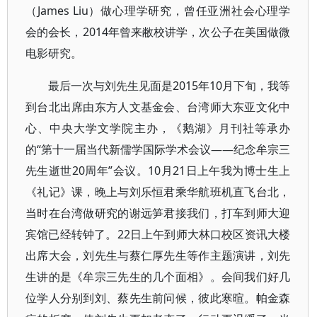
（James Liu）做心理学研究，曾任亚洲社会心理学
会的会长，2014年曾来敝校讲学，次公子在美国做微
电影研究。
最后一次与刘先生见面是2015年10月下旬，我等
到台北出席由东方人文基金会、台湾师大东亚文化中
心、中央大学文学院主办，《鹅湖》月刊社等承办
的“第十一届当代新儒学国际学术会议——纪念牟宗三
先生逝世20周年”会议。10月21日上午我为博士生上
《礼记》课，晚上与刘乐恒君乘华航班机直飞台北，
当时在台湾做研究的谢远笋君接我们，打车到师大迎
宾馆已经转钟了。22日上午到师大林口校区资讯大楼
出席大会，刘先生与蔡仁厚先生等作主题演讲，刘先
生讲的是《牟宗三先生的几个面相》。会间我们好几
位学人分别到刘、蔡先生前问候，彼此寒暄。帕金森