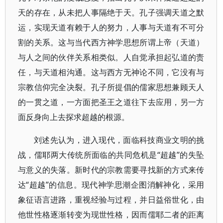
天的存在，从未把人事隔绝于天。孔子强调天道之默
运，实现天道有赖于人的努力，人事与天道有不可分
割的关系。这与当代西方神学思想所谓上帝（天道）
与人之间的伙伴关系相类似。人自觉承担起弘道的责
任，与天道相沟通。这与西方无神论不同，它没有与
宗教信仰完全决裂。孔子所提倡的儒家思想兼顾天人
的一贯之道，一方面把圣王之道往下去应用，另一方
面反身向上去探求超越的根源。
刘述先认为，进入现代，面临科技商业文明的挑
战，儒耶两大传统所面临的共同危机是“超越”的失坠
与意义的失落。新时代的宗教需要寻找新的方式来传
达“超越”的信息。现代神学思潮企图消解神化，采用
象征语言进路，重视经验与过程，并日益俗世化，由
他世性格逐渐转变为现世性格，因而儒耶二者的距离