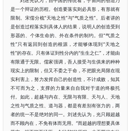
刘述先认为，自中国的传统看，宇宙间的创造乃
是一个辩证的历程。创造要落实则必具形，有形就有
限制。宋儒分梳“天地之性”与“气质之性”。后者讲的
是创造过程落实到具体人的结果，说明人的创造受到
形器的、个体生命的、外在条件的制约。但“气质之
性”只有返回到创造的根源，才能够体现到“天地之
性”的存在。只有体证到性分内的“生生之仁”，才能由
有限通于无限。儒家强调，吾人接受与生俱来的种种
现实上的限制，但又不委之于命，不把眼光局限在现
实利害上，努力发挥自己的创造性，不计成败，知其
不可而为之，支撑的力量来自自我对于道的终极托
付。如此，超越与内在、无限与有限、天与人、天地
之性与气质之性、道与器，都是有差别有张力的，两
者的统一不是绝对的同一。刘述先认为，光只顾超越
而不顾内在，不免有体而无用。“而超越的理想要具体