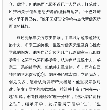
容、儒雅，但他偶而也因不得已与人辩论，打笔仗，
所辩均关乎儒学思想资源的理解与阐发。“予岂好辩
哉？予不得已矣。”他不回避理论争鸣与当代新儒家所
面临的挑战。
刘述先早年受方东美影响，中年以后愈来愈转向
熊十力、牟宗三的路数，重视对儒家天道及身心性命
学说的阐发。他将自己定位为现当代新儒家三代四群
学者中之第三代第四群学者，认为自己是熊十力、牟
宗三一系的哲学家。但他并未重复熊、牟，而有自己
独特的学术贡献[②]。刘述先论域宏阔，立论隽永，
创见良多，笔者认为其荦荦大者是：他重视宗教对
话，阐发了儒学的宗教意涵，推进并丰富了“内在―超
越”学说，创造性地诠释“理一分殊”，积极倡导“两行
之理”，继承宋学，发挥发展了儒学“仁”、“生