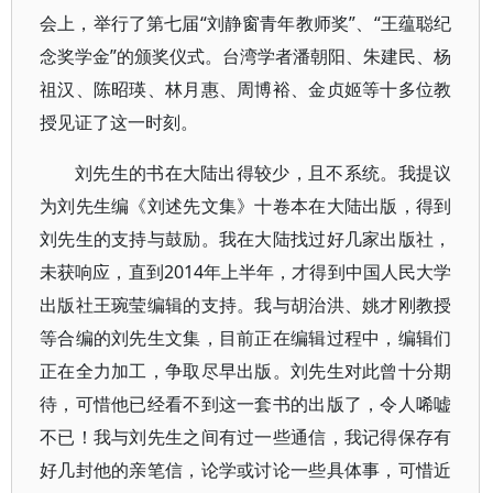
会上，举行了第七届“刘静窗青年教师奖”、“王蕴聪纪
念奖学金”的颁奖仪式。台湾学者潘朝阳、朱建民、杨
祖汉、陈昭瑛、林月惠、周博裕、金贞姬等十多位教
授见证了这一时刻。
刘先生的书在大陆出得较少，且不系统。我提议
为刘先生编《刘述先文集》十卷本在大陆出版，得到
刘先生的支持与鼓励。我在大陆找过好几家出版社，
未获响应，直到2014年上半年，才得到中国人民大学
出版社王琬莹编辑的支持。我与胡治洪、姚才刚教授
等合编的刘先生文集，目前正在编辑过程中，编辑们
正在全力加工，争取尽早出版。刘先生对此曾十分期
待，可惜他已经看不到这一套书的出版了，令人唏嘘
不已！我与刘先生之间有过一些通信，我记得保存有
好几封他的亲笔信，论学或讨论一些具体事，可惜近