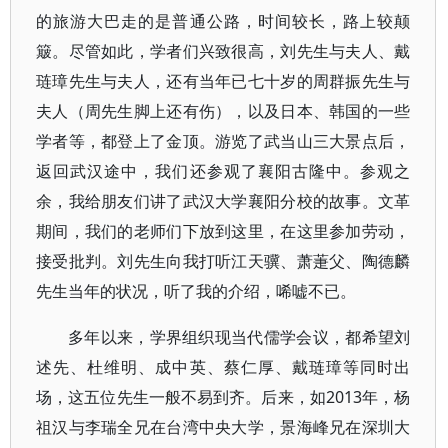
的旅游大巴走的是普通公路，时间较长，路上较颠
簸。尽管如此，学者们兴致很高，刘先生与夫人、戴
琏璋先生与夫人，还有当年已七十岁的周群振先生与
夫人（周先生脚上还有伤），以及日本、韩国的一些
学者等，都登上了金顶。游览了武当山三大景点后，
返回武汉途中，我们还参观了襄阳古隆中。参观之
余，我给朋友们讲了武汉大学襄阳分校的故事。文革
期间，我们的老师们下放到这里，在这里参加劳动，
接受批判。刘先生向我打听江天骥、萧萐父、陶德麟
先生当年的状况，听了我的介绍，唏嘘不已。
多年以来，学界组织现当代儒学会议，都希望刘
述先、杜维明、成中英、蔡仁厚、戴琏璋等同时出
场，这五位先生一般不易到齐。后来，如2013年，杨
祖汉与李瑞全兄在台湾中央大学，景海峰兄在深圳大