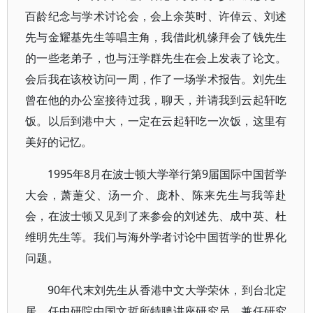
百龄纪念与学术讨论会，会上余英时、许倬云、刘述
先与金耀基先生等唱主角，我借此机缘拜会了钱先生
的一些老弟子，也与汪学群先生在会上发表了论文。
会后我在该校访问一周，作了一场学术报告。刘先生
曾在他的办公室接待过我，聊天，并请我到云起轩吃
饭。以后到港中大，一定在云起轩吃一次饭，这里有
美好的记忆。
1995年8月在波士顿大学举行第9届国际中国哲学
大会，萧萐父、汤一介、庞朴、陈来先生与我等赴
会，在波士顿又见到了来参会的刘述先、成中英、杜
维明先生等。我们与海外学者讨论中国哲学的世界化
问题。
90年代末刘先生从香港中文大学荣休，到台北定
居，任中研院中国文哲所特聘讲座研究员、兼任研究