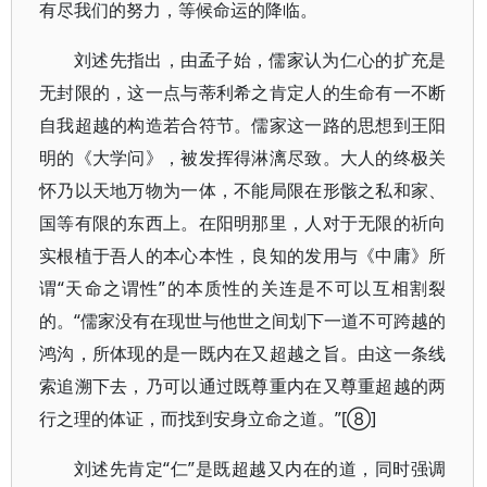
有尽我们的努力，等候命运的降临。
刘述先指出，由孟子始，儒家认为仁心的扩充是
无封限的，这一点与蒂利希之肯定人的生命有一不断
自我超越的构造若合符节。儒家这一路的思想到王阳
明的《大学问》，被发挥得淋漓尽致。大人的终极关
怀乃以天地万物为一体，不能局限在形骸之私和家、
国等有限的东西上。在阳明那里，人对于无限的祈向
实根植于吾人的本心本性，良知的发用与《中庸》所
谓“天命之谓性”的本质性的关连是不可以互相割裂
的。“儒家没有在现世与他世之间划下一道不可跨越的
鸿沟，所体现的是一既内在又超越之旨。由这一条线
索追溯下去，乃可以通过既尊重内在又尊重超越的两
行之理的体证，而找到安身立命之道。”[⑧]
刘述先肯定“仁”是既超越又内在的道，同时强调