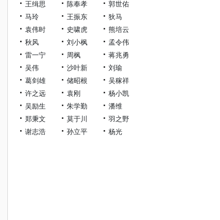
王缉思
陈奉孝
郭世佑
马玲
王振东
狄马
袁伟时
史啸虎
熊培云
秋风
刘小枫
孟令伟
雷一宁
周枫
蒋兆勇
吴伟
沙叶新
刘瑜
葛剑雄
储昭根
吴稼祥
许之远
袁刚
杨小凯
吴励生
朱学勤
潘维
郑秉文
莫于川
羽之野
谢志浩
孙立平
杨光