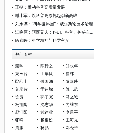
王挺：推动科普高质量发展
谢小军：以科普高原托起创新高峰
刘永谋：“科学世界国”：威尔斯论技术治理
江晓原：阿西莫夫：科幻、科普、神秘主义？
陈嘉映：科学精神与科学主义
热门专栏
秦晖
陈行之
郑永年
龙应台
丁学良
曹林
鄢烈山
傅国涌
陈嘉映
黄宗智
于建嵘
陈志武
徐贲
郭宇宽
马立诚
杨祖陶
沈志华
向继东
赵汀阳
戴建业
李昌平
张鸣
杨奎松
王海光
周濂
杨鹏
邓晓芒