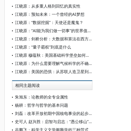
江晓原：从多重人格到回忆的真实性
江晓原：预知未来：一个曾经的AI梦想
江晓原：“数据挖掘”：天使还是魔鬼？
江晓原：“AI能为我们做一切事”的世界值得期待吗？
江晓原：剑桥分析：大数据和算法在西方当代政治中的隐秘角色
江晓原：“量子霸权”到底是什么
江晓原 穆蕴秋：美国基础科学堡垒如何从内部沦陷
江晓原：为什么需要理解气候科学的不确定性
江晓原：美国的恐惧：从苏联人造卫星到中国高空气球
相同主题阅读
朱旭东：论教师的全专业属性
杨耕：哲学与哲学的基本问题
刘磊：改革开放初期中国核电事业的起步与中美核能合作
史可人 赵兴胜：启智与启志：“愚公移山”在近代中国的转型与传播
谷鹏飞：科学主义文学阐释学的三种范式