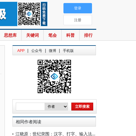
登录
注册
思想库
关键词
笔会
科普
排行
|
|
|
APP
公众号
微博
手机版
相同作者阅读
江晓原：世纪突围：汉字、打字、输入法与中国文化的命运