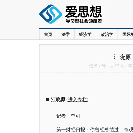
首页
法学
经济学
政治学
国际
江晓原
选择字号：
大
中
小
本文
●
江晓原
(
进入专栏
)
记者 李刚
第一财经日报：你曾经总结过，奇