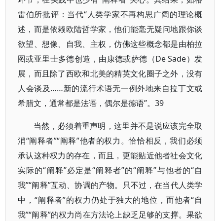
雷伯所批评：当代“人类学家不再构思广阔的理论概
述，而是依赖欧陆哲学家，他们能毫无疑问地跟你谈
欲望、想像、自我、主权，仿佛这些概念都是由柏拉
图或亚里士多德创造，由康德或萨德（De Sade）发
展，而且除了西欧和北美的精英文化圈子之外，没有
人会谈及……新的流行术语无一例外地来自拉丁文或
希腊文，通常都是法语，偶尔是德语”。39
当然，必须着重声明，这里并不是说应该完全取
消“阐释者”“阐释”他者的权力。恰恰相反，我们必须
承认这种权力的存在，而且，更能贴近他者社会文化
实际的“阐释”必定是“阐释者”的“阐释”与他者的“自
我”“阐释”互动、协调的产物。只不过，在当代人类学
中，“阐释者”的权力仍处于独大的地位，而他者“自
我”“阐释”的权力尚在方法论上缺乏足够的支撑。果欲