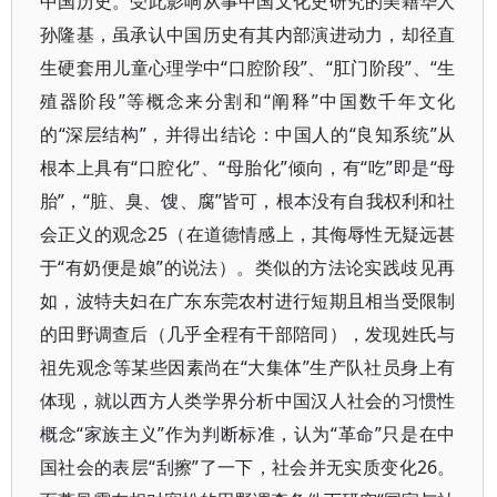
中国历史。受此影响从事中国文化史研究的美籍华人
孙隆基，虽承认中国历史有其内部演进动力，却径直
生硬套用儿童心理学中“口腔阶段”、“肛门阶段”、“生
殖器阶段”等概念来分割和“阐释”中国数千年文化
的“深层结构”，并得出结论：中国人的“良知系统”从
根本上具有“口腔化”、“母胎化”倾向，有“吃”即是“母
胎”，“脏、臭、馊、腐”皆可，根本没有自我权利和社
会正义的观念25（在道德情感上，其侮辱性无疑远甚
于“有奶便是娘”的说法）。类似的方法论实践歧见再
如，波特夫妇在广东东莞农村进行短期且相当受限制
的田野调查后（几乎全程有干部陪同），发现姓氏与
祖先观念等某些因素尚在“大集体”生产队社员身上有
体现，就以西方人类学界分析中国汉人社会的习惯性
概念“家族主义”作为判断标准，认为“革命”只是在中
国社会的表层“刮擦”了一下，社会并无实质变化26。