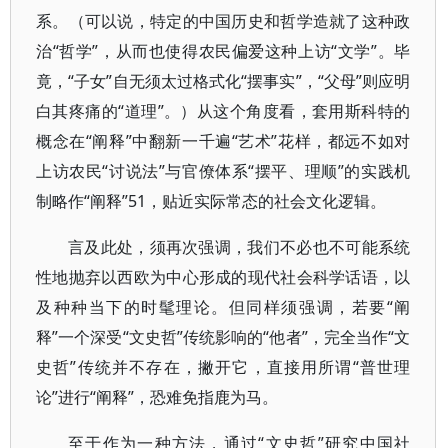
系。（可以说，特定的中国历史和哲学造就了这种政
治“哲学”，从而也使得农民偏爱这种上访“文学”。毕
竟，“子女”自无须太过格式化“摆事实”，“父母”则应明
白其疼痛的“道理”。）从这个角度看，套用斯科特的
概念在“阐释”中翻新一千遍“艺术”花样，都远不如对
上访农民“讨说法”与官僚体系“摆平、理顺”的实践机
制略作“阐释”51，贴近实际常态的社会文化逻辑。
言及此处，须再次强调，我们不必也不可能系统
性地抛弃以西欧为中心形成的现代社会科学话语，以
及种种当下的时髦理论。但同样须强调，若要“阐
释”一个深受“文史哲”传统影响的“他者”，完全当作“文
史哲”传统并不存在，撇开它，直接用所谓“普世理
论”进行“阐释”，恐难免指鹿为马。
至于作为一种方法，通过“文史哲”研究中国社