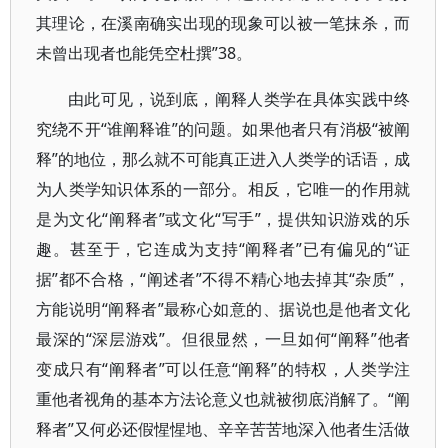
其理论，在溪南确实出现的现象可以被一笔抹杀，而
未曾出现者也能凭空杜撰”38。
由此可见，说到底，阐释人类学在具体实践中终
究绕不开“谁阐释谁”的问题。如果他者只有消极“被阐
释”的地位，那么就不可能真正进入人类学的话语，成
为人类学知识体系的一部分。相反，它唯一的作用就
是为文化“阐释者”或文化“写手”，提供知识游戏的乐
趣。甚至于，它连成为支持“阐释者”已有偏见的“证
据”都不合格，“阐述者”不得不精心地去掉其“杂质”，
方能说明“阐释者”最称心如意的、据说也是他者文化
最深的“深层游戏”。但很显然，一旦如何“阐释”他者
变成只有“阐释者”可以任意“阐释”的特权，人类学注
重他者视角的基本方法论意义也就被彻底消解了。“阐
释者”又何必还假惺惺地、辛辛苦苦地深入他者生活做