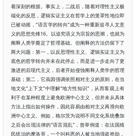
着深刻的根据。事实上，二战后，随着对理性主义极
端化的反思，逻辑实证主义在哲学上的笼罩性地位即
已被动摇，“语言学的转向”成为一种重新追寻人文意
义的思想先锋16。以追究语义为宗旨的思潮，也就为
阐释人类学奠定了哲理基础。但阐释的方法仍留下了
两大问题：第一，以反思理性主义、逻辑实证主义为
底色的哲学转向并未在此停止，而是进一步走向了更
激进的后现代主义，后者开始侵蚀阐释人类学的哲理
基础；第二，它虽因强调依照相对主义的原则，在当
地文化“上下文”中理解“地方性知识”，从而客观上有
利于在某种程度上避免欧洲中心主义，但并未从具体
方法上指出如何操作，因此容易由相对主义再滑向欧
洲中心主义。例如，格尔茨为说明不同文化系统叠加
之后会出现法律的“语言混乱”，曾举例道：在法国殖
民统治的摩洛哥，一个叫科恩的人被当地强盗抢劫，