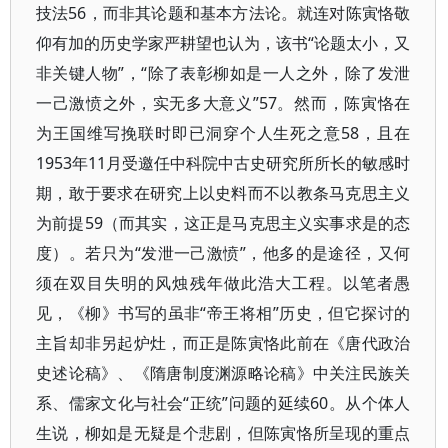
技法56，而非其论题和基本方法论。就连对陈寅恪敬
仰有加的历史学家严耕望也认为，该书“论题太小，又
非关键人物”，“除了表彰柳如是一人之外，除了发泄
一己激愤之外，实无多大意义”57。然而，陈寅恪在
为王国维写挽联时即已洞穿个人生死之意58，且在
1953年11月受邀任中科院中古史研究所所长的敏感时
期，敢于要求在研究上以史料而不以教条马克思主义
为前提59（而其实，这正是马克思主义实事求是的态
度）。若只为“发泄一己激愤”，他多的是途径，又何
须在双目失明的风烛残年做此浩大工程。以笔者愚
见，《柳》书写的虽非“帝王将相”历史，但它探讨的
主旨却非另起炉灶，而正是陈寅恪此前在《唐代政治
史述论稿》、《隋唐制度渊源略论稿》中关注民族关
系、儒家文化与社会“正统”问题的延续60。从个体人
生说，柳如是无疑是个悲剧，但陈寅恪所呈现的重点