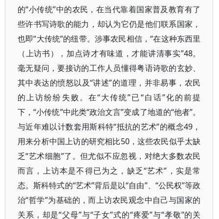
的“小传统”中的农民，在当代靠着国家普及教育有了
些许书写诗歌的能力，却认为它仍是他们联系国家，
也即“大传统”的纽带。涉事农民相信，“在这种东西里
（上访书），加点诗才有味道，才能讲清事实”48。
毫无疑问，要接访的工作人员懂得粤语诗歌的玄妙、
其中表达的愤怒以及“讲述”的道理，并非易事，农民
的上访纷纷失败。在“大传统”已“白话”化的前提
下，“小传统”中此类“政治文言”变成了地道的“他者”。
与近年难以计数套用斯科特“抵抗的艺术”的概念49，
用来分析中国上访的研究相比50，这些农民似乎太缺
乏“艺术细胞”了。但尤似不应忽视，对绝大多数农民
而言，上访本是不得已为之，缺乏“艺术”，实是常
态。斯科特式的“艺术”背后是以“自由”、“公民权”等政
治“哲学”为基础的，而上访农民观念中自己与国家的
关系，却是“父母”与“子女”式的“疼爱”与“孝敬”的关