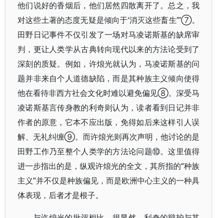
他们说好的香烟后，他们居然四散离开了。总之，我
对这些土著的态度无疑是倾向于‘消灭这些畜生’”⑦。
田野日记事件不仅引发了一场对马凌诺斯基的缺席审
判，更让人类学从古典转向现代以来的方法论受到了
深刻的质疑。例如，许烺光就认为，马凌诺斯基的问
题并非来自个人道德缺陷，而是其种族主义倾向使得
他在看待非西方社会文化时难以避免偏见⑧。深受马
凌诺斯基言传身教的利奇则认为，读者看到日记并非
作者的原意，它本不应出版，免得如后来这样引人误
解、无礼纠缠⑨。而许烺光则再次声明，他讨论的是
田野工作乃至整个人类学的方法论问题⑩。这里值得
进一步指出的是，纵观许烺光的全文，其所指的“种族
主义”并不仅是种族偏见，而是欧洲中心主义的一种具
体表现，后者才是根子。
与许烺光的批评相比，很显然，利奇的辩护与其