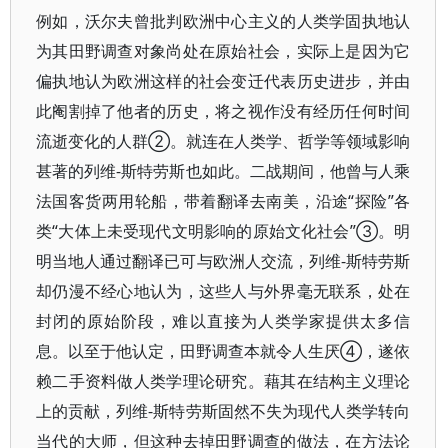
例如，沃尔夫曾批判欧洲中心主义的人类学固执地认
为其田野调查对象尚处在原始社会，实际上是因为它
偏执地认为欧洲这样的社会变迁代表历史进步，并由
此阉割掉了他者的历史，将之视作没有经历任何时间
流逝变化的人群②。就连在人类学、哲学等领域影响
甚著的列维-斯特劳斯也如此。二战期间，他曾与人乘
法国客货两用轮船，带着翻译去南美，沿途“探险”各
类“大体上未受现代文明影响的原始文化社会”③。明
明当地人通过翻译已可与欧洲人交流，列维-斯特劳斯
却仍漫不经心地认为，这些人与外界毫无联系，处在
封闭的原始阶段，难以直接为人类学家提供太多信
息。以至于他认定，田野调查本就令人生厌④，遂依
赖二手资料做人类学理论研究。藉其在结构主义理论
上的贡献，列维-斯特劳斯固然不失为现代人类学转向
当代的大师，但这种去掉田野调查的做法，在方法论