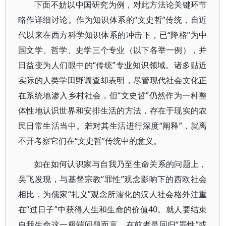
下面不妨以中国研究为例，对此方法论关键环节
略作详细讨论。作为知识体系的“文史哲”传统，自近
代以来在西方科学知识体系的冲击下，已“降格”为中
国文学、哲学、史学三个专业（以下各举一例），并
日益变为人们眼中的“传统”专业知识领域。诸多贴近
实际的人类学田野调查却表明，尽管现代社会文化正
在系统地渗入乡村社会，但“文史哲”仍然作为一种整
体性地认识世界和安排生活的方法，存在于现实的农
民日常生活当中。若对其生活进行深度“阐释”，就离
不开考察它们在“文史哲”传统中的意义。
如在如何认识家与自我乃至生命关系的问题上，
吴飞发现，与基督宗教“罪性”观念影响下的西欧社会
相比，为儒家“礼义”观念所濡化的汉人社会格外注重
在“过日子”中获得人生和生命的价值40。就人要结束
自我生命这一极端问题而言，在前者是回归“罪性”或