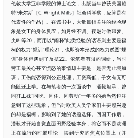
伦敦大学亚非学院的博士论文，出版当年曾获美国赖
特?米尔斯［C. Wright Mills］社会科学奖，应算是有
代表性的作品）。在该书中，大量篇幅关注的经验现
象是女工的身体反应，如月经不调、夜魅时做噩梦、
尖叫等20，而用以“阐释”此类经验的话语则主要是福
柯的权力“规训”理论21，也即资本形成的权力试图“规
训”身体但遇到了反抗22。依笔者有限的调研，当时
劳工最关心甚至愤怒的事情却主要是：是否无止境加
班，工伤能否得到公正处理，工资高低，子女有无可
能随迁上学。在与笔者的一次面谈中，潘毅坦承，曾
同打工妹“同吃、同住、同劳动”一年多的她当然也注
意到了这些现象，但当时欧美人类学家们主要感兴趣
的却是福柯，影响到了她的话题选择。回国工作后，
潘毅才开始自觉直面田野经验本身，将它而不是欧洲
正在流行的时髦理论，摆到研究的焦点位置上（并