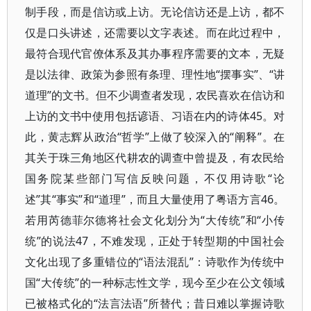
制手段，而是信访或上访。无论信访还是上访，都不
仅是口头讲述，还需要以文字表述。而在此过程中，
最符合现代官僚体系及其办事程序需要的文本，无疑
是以法律、政策为参照有条理、理性地“摆事实”、“讲
道理”的文书。但不少调查者发现，农民喜欢在信访和
上访的文书中使用包括谚语、习语在内的诗体45。对
此，黄志辉从政治“哲学”上做了较深入的“阐释”。在
其关于珠三角地区代耕农的调查中曾提及，有农民给
国务院某些部门写信反映问题，不仅用诗歌“论
述”其“事实”和“道理”，而且大量使用了粤语方言46。
若用芮德菲尔德将社会文化划分为“大传统”和“小传
统”的说法47，不难发现，正处于转型期的中国社会
文化出现了多重错位的“语法混乱”：诗歌作为传统中
国“大传统”的一种标志性文学，现今至少在公文领域
已被格式化的“法言法语”所替代；昔日难以掌握诗歌