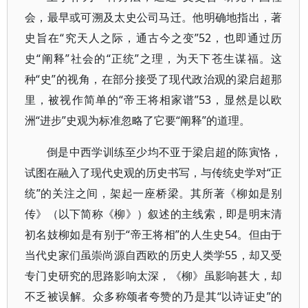
会，最早或可溯及太史公司马迁。他明确地指出，著
史旨在“究天人之际，通古今之变”52，也即通过历
史“阐释”社会的“正统”之理，为天下苍生谋福。这
种“史”的视角，在部分接受了现代政治观的梁启超那
里，被视作简单的“帝王将相家谱”53，显然是以欧
洲“进步”史观为标准忽略了它要“阐释”的道理。
倒是中西学训练至少均不亚于梁启超的陈寅恪，
试图在融入了现代史观的历史书写，与传统史学对“正
统”的关注之间，架起一座桥梁。其所著《柳如是别
传》（以下简称《柳》）叙述的主线索，即是明末清
初名妓柳如是有别于“帝王将相”的人生史54。但由于
当代史家们虽崇尚源自西欧的历史人类学55，却又受
专门史研究的思路影响太深，《柳》虽影响甚大，却
不乏被误解。众多称颂者夸赞的乃是其“以诗证史”的