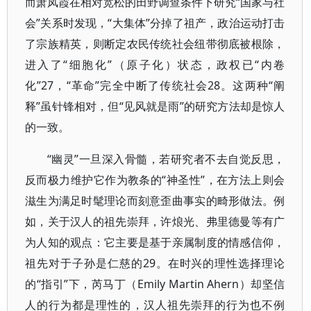
而萧凤霞在相对宽松的田野调查条件下研究“国家与社
会”关系时发现，“大集体”分掉了祖产，政治运动打击
了宗族精英，则断定农民传统社会纽带彻底被根除，
进入了“细胞化”（原子化）状态，政权已“内卷
化”27，“革命”完全中断了传统社会28。这两种“阐
释”虽针锋相对，但“见风就是雨”的研究方法却是惊人
的一致。
“幽灵”一旦深入骨髓，若研究者不去自觉反思，
反而极力维护它作为教条的“神圣性”，在方法上则会
滋生为满足时髦理论而刻意歪曲事实的畸形做法。例
如，关于汉人的祖先崇拜，许烺光、弗里德曼等有广
为人知的观点：它主要是基于亲属制度的情感信仰，
祖先对于子孙是仁慈的29。在时兴的理性选择理论
的“指引”下，芮马丁（Emily Martin Ahern）却坚信
人的行为都是理性的，汉人祖先崇拜的行为也不例