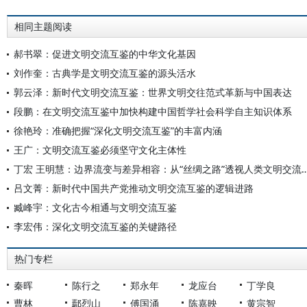
相同主题阅读
郝书翠：促进文明交流互鉴的中华文化基因
刘作奎：古典学是文明交流互鉴的源头活水
郭云泽：新时代文明交流互鉴：世界文明交往范式革新与中国表达
段鹏：在文明交流互鉴中加快构建中国哲学社会科学自主知识体系
徐艳玲：准确把握“深化文明交流互鉴”的丰富内涵
王广：文明交流互鉴必须坚守文化主体性
丁宏 王明慧：边界流变与差异相容：从“丝绸之路”
吕文菁：新时代中国共产党推动文明交流互鉴的逻辑进路
臧峰宇：文化古今相通与文明交流互鉴
李宏伟：深化文明交流互鉴的关键路径
热门专栏
秦晖
陈行之
郑永年
龙应台
丁学良
曹林
鄢烈山
傅国涌
陈嘉映
黄宗智