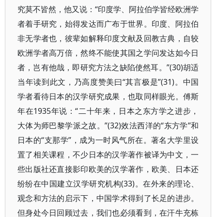
究莫不皆然，他又说：“印度学、阿拉伯学皆经欧洲学
者着手研究，始得发达而广布于世界。印度、阿拉伯
非无学者也，彼辈如解释印度文献及回教古典，自较
欧洲学者高万倍，然终不能使其国之学问发达如今日
者，岂有他哉，即研究方法之缺陷使然耳。”(30)胡适
当年读到此文，乃高度赞美曰“其言极是”(31)。中国
学者看待日本的汉学研究成果，也取同样眼光。傅斯
年在1935年说：“二十年来，日本之东方学之进步，
大体为师巴黎学派之故。”(32)效法西洋的“东方学”和
日本的“支那学”，成为一时风气所在。著名大学里设
置了相关课程，不少日本的汉学著作被译为中文，一
些出版社还直接影印欧美的汉学著作，欧美、日本还
纷纷在中国建立汉学研究机构(33)。在外来的理论、
观念和方法的启示下，中国学术得到了长足的进步。
但身处今日回顾过去，我们也必须看到，在汗牛充栋