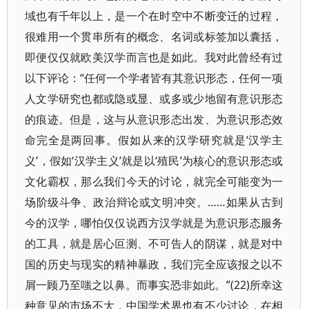
域也有千年以上，是一个在时空中不断变迁的过程，
很难用一个贯串所有的概念、名词或标签加以囊括，
即便仅仅就欧美汉学而言也是如此。我对此曾经有过
以下评论：“任何一个学者皆有其意识形态，任何一项
人文学研究也都或隐或显、或多或少地留有意识形态
的痕迹。但是，这与从意识形态出发、为意识形态效
命完全是两回事。假如从来的汉学研究就是‘汉学主
义’，假如‘汉学主义’就是以‘殖民’为核心的意识形态或
文化霸权，那么我们今天的讨论，就完全可能变为一
场阶级斗争、政治辩论或文明冲突。……如果从古到
今的汉学，哪怕仅仅说西方汉学就是为意识形态服务
的工具，就是居心叵测、不可告人的阴谋，就是对中
国的历史与现实的精神暴政，我们完全应该报之以不
屑一顾乃至嗤之以鼻。而事实恐非如此。”(22)所幸这
种意见的市场不大，中国学术界也有不少讨论，在相