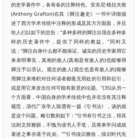
的史学著作中，各有各的注释特色。安东尼·格拉夫敦
(Anthony Grafton)在其《脚注趣史》一书中详细描
述了西方学术传统中注释的形成及其方方面面，并且
给人们以如下的忠告：“多种多样的脚注出现在多种多
样的历史著作中，提供了同样的教益。”同时又
说：“脚注自身什么都不能保证。诚实的历史学家用它
来表明事实，真相的敌人(真相是有敌人的)也能够用
脚注予以否认。观念的敌人(观念也是有敌人的)能够
用脚注来堆积对任何读者都毫无用处的引用和征引，
或是用它来攻击任何可能有新意的论题。”(35)从另一
个方面看，中国自身的学术传统中也并非没有其注释
规范，清代广东学人陈澧有一篇《引书法》，谈的就
是这个问题。略引数则如下：“引书有引书之法，得其
法则文辞雅驯，不愧为读书人手笔，且将来学问成就
著述之事亦基于此矣。”“引书须识雅俗，须识时代先