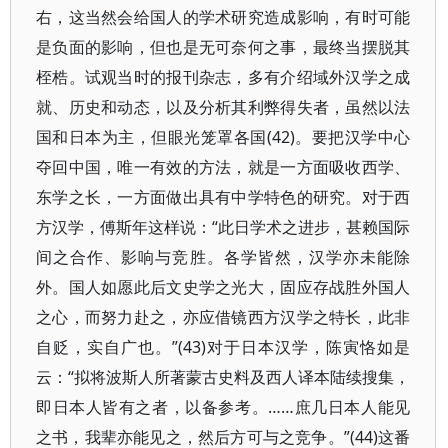
右，这当然会给国人的学术研究造成影响，有时可能
是负面的影响，但也是无可奈何之事，最终当摆脱其
桎梏。试观当时的报刊杂志，多有介绍域外汉学之成
就、历史和动态，以及分析其利弊得失者，虽然以法
国和日本为主，但眼光笼罩各国(42)。要把汉学中心
夺回中国，唯一有效的方法，就是一方面吸收西学、
东学之长，一方面做出具有中学特色的研究。对于西
方汉学，傅斯年这样说：“此日学术之进步，甚赖国际
间之合作、影响与竞胜。各学皆然，汉学亦未能除
外。国人如愿此后文史学之光大，固应存战胜外国人
之心，而努力赴之，亦应借镜西方汉学之特长，此非
自贬，实自广也。”(43)对于日本汉学，陈寅恪如是
云：“拟将波斯人所著蒙古史料及西人译本陆续搜集，
即日本人皆有之者，以备参考。……庶几日本人能见
之书，我辈亦能见之，然后方可与之竞争。”(44)这番