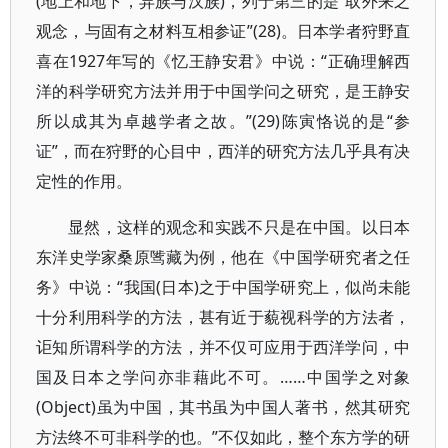
(地上和地下，异族与汉族)，列于第三的是“取外来之
观念，与固有之材料互相参证”(28)。日本学者狩野直
喜在1927年写的《忆王静安君》中说：“正确理解西
洋的科学研究方法并用于中国学问之研究，是王静安
所以成其为卓越学者之故。”(29)陈寅恪说的是“参
证”，而在狩野的心目中，西洋的研究方法几乎具有决
定性的作用。
显然，这样的观念和实践不只是在中国。以日本
东洋史学家桑原骘藏为例，他在《中国学研究者之任
务》中说：“我国(日本)之于中国学研究上，似尚未能
十分利用科学的方法，甚有近于藐视科学的方法者，
讵知所谓科学的方法，并不仅可应用于西洋学问，中
国及日本之学问亦非藉此不可。……中国学之对象
(Object)虽为中国，其书虽为中国人著书，然其研究
方法终不可非科学的也。”不仅如此，整个东方学的研