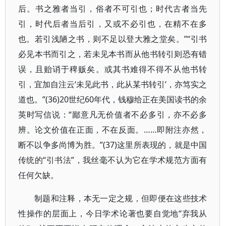
后。书之雅者当引，俗者不可引也；时代古者当先
引，时代后者当后引，又或不必引也，在精不在多
也。若引浅陋之书，则不足以登大雅之堂矣。”“引书
必见本书而引之，若未见本书而从他书转引则恐有错
误，且贻诮于稗贩矣。或其书难得不得不从他书转
引，宜加自注云‘未见此书，此从某书转引’，亦笃实之
道也。”(36)20世纪60年代，钱穆给正在美国读书的余
英时写信说：“鄙意凡无价值者不必多引，亦不必多
辨。论文价值在正面，不在反面。……即附注亦然，
断不以争多尚博为胜。”(37)这里所表现的，就是中国
传统的“引书法”，我丝毫不认为它在学术规范方面有
任何欠缺。
制题和注释，本无一定之规，但即便在这些技术
性操作的层面上，今日学术论著也要自觉地“弃我从