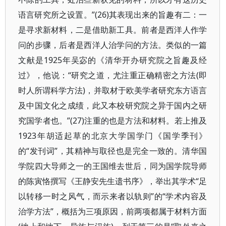
语言研究所之设置。”(26)其表现出来的旨趣有二：一
是寻求新材料，二是借助新工具。前者是西洋人作学
问的步骤，后者是西洋人治学问的方法。类似的一篇
文献是1925年吴宓的《清华开办研究院之旨趣及经
过》，他说：“研究之道，尤注重正确精密之方法(即
时人所谓科学方法)，并取材于欧美学者研究东方语言
及中国文化之成绩，此又本校研究院之异于国内之研
究国学者也。”(27)注重的也是方法和材料。若上推及
1923年胡适起草的北京大学国学门《国学季刊》
的“发刊词”，其精神与取径也是完全一致的。清华国
学院四大导师之一的王国维去世后，同为国学院导师
的陈寅恪撰写《王静安先生遗书序》，举出其学术“足
以转移一时之风气，而示来者以轨则”的“学术内容及
治学方法”，概括为三项原因，前两项都属于材料方面