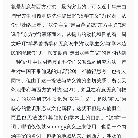
就是刻意与西方对抗。最为突出的，可以近十年来由
周宁先生和顾明栋先生提出的“汉学主义”为代表。从
学理脉络上看，“汉学主义”是由萨义德“东方主义”(或
译作“东方学”)演绎而来。从提出的动机和目的看，周
文呼吁“学界警惕学科无意识中的‘汉学主义’与‘学术殖
民’的危险”(19)，顾文期待“走出汉学主义”的同时达到
一种“处理中国材料真正科学而又客观的研究方法，产
生对中国不带偏见的知识”(20)，都值得思考，也令人
同情。但由于这一提法与萨义德的密切关系，所以天
然地带有与西方的对抗性(21)，并且在有意无意间把
西方的汉学研究本质化为“汉学主义”，是以“殖民”为
核心的意识形态或文化霸权，这就不但是以偏概全，
而且也无法达到其预期的学术上的目的。“汉学”一
词，哪怕仅仅就Sinology意义上来使用，也是一个内
涵丰富的名词。包括的地域从东方到西方，涉及的时