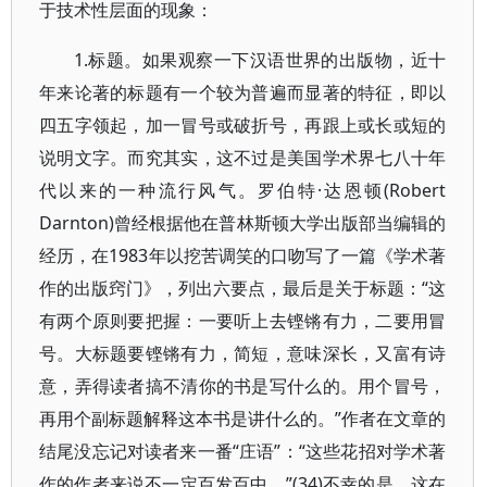
于技术性层面的现象：
1.标题。如果观察一下汉语世界的出版物，近十
年来论著的标题有一个较为普遍而显著的特征，即以
四五字领起，加一冒号或破折号，再跟上或长或短的
说明文字。而究其实，这不过是美国学术界七八十年
代以来的一种流行风气。罗伯特·达恩顿(Robert
Darnton)曾经根据他在普林斯顿大学出版部当编辑的
经历，在1983年以挖苦调笑的口吻写了一篇《学术著
作的出版窍门》，列出六要点，最后是关于标题：“这
有两个原则要把握：一要听上去铿锵有力，二要用冒
号。大标题要铿锵有力，简短，意味深长，又富有诗
意，弄得读者搞不清你的书是写什么的。用个冒号，
再用个副标题解释这本书是讲什么的。”作者在文章的
结尾没忘记对读者来一番“庄语”：“这些花招对学术著
作的作者来说不一定百发百中。”(34)不幸的是，这在