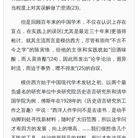
当程度上对其误解做了澄清(23)。
但是回顾百年来的中国学术，不仅在认识上存在
盲点，在实践上的误区(尤其是最近三十年来)更值得
检讨。就其主流而言是模仿西方，尽管有崇尚“不古不
今之学”的陈寅恪，但他的主张和实践犹如“旧酒味
酸，而人莫肯酤”(24)，因此而发出“论学论治，迥异
时流，而迫于事势，噤不得发”(25)的自叹。
模仿西方始于中国现代学术发轫之初。以两个最
负盛名的研究单位中央研究院历史语言研究所和清华
国学院为例，傅斯年在1928年的《历史语言研究所工
作之旨趣》中说：“西洋人作学问不是去读书，是动手
动脚到处寻找新材料，随时扩大旧范围，所以这学问
才有四方的发展，向上的增高。……我们很想借几个
不陈的工具，处治些新获见的材料，所以才有这历史