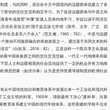
试制度，与此同时，居住在今天中国境内的边疆群体也建立了各
持了密切的交往交流和相互学习。为了促进边疆群体与中原之间
落青年或接受“外藩”派遣人员来内地学习，专设以讲不同语言
太宗在长安设立的“国子监总设七学馆（国学、太学、广文、四
外生员多至八千余人”（范文澜，1965：762）。中原与边疆
一个推动不同族群融合的有效政策之一。通过基于共同文本的科
言”（白彤东，2016：82）。正是这样一个既共享文化基础
推动着中国各族群之间的交往交流交融，一代又一代地继承和延
的下层人士和边疆精英的社会流动提供了一定的机会并有力地推
些欧洲思想家（如伏尔泰）认为是坚持世袭等级制度的欧洲社会
没有从中国传统知识和教育体系中发展出来一个工业化和现代科
工业文明的利害。1905年，清朝最终下决心“废科举、兴新
业国家教育体系建立中国的现代学校体系。这些新建的学校不仅全