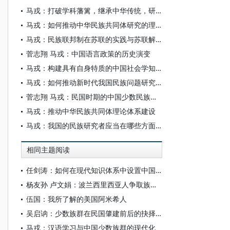
马戎：打破学科藩篱，继承中华传统，研究真问题——试论新时代的中国民族研究
马戎：如何推动中华民族共同体研究的理论体系建设
马戎：民族联邦制在苏联的实践与苏联解体
菅志翔 马戎：中国语言政策的历史演变
马戎：构建具有自身特质的中国社会学知识体系
马戎：如何推动新时代我国民族问题研究的创新发展
菅志翔 马戎：民国时期的中国少数民族教育和语言政策
马戎：推动中华民族共同体理论体系建设
马戎：我国的民族研究者应当在哪些方面、以什么思路推进研究工作？
相同主题阅读
任剑涛：如何在现代知识体系中设置中国议题？
杨友孙 卢文娟：波兰西里西亚人争取族群地位问题评析
伍国：我所了解的美国阿米希人
吴启讷：少数族群在民国肇建前后的抉择──认识多族群统一国家的民族与族群现象（三）
马戎：汉语学习与中国少数族群的现代化