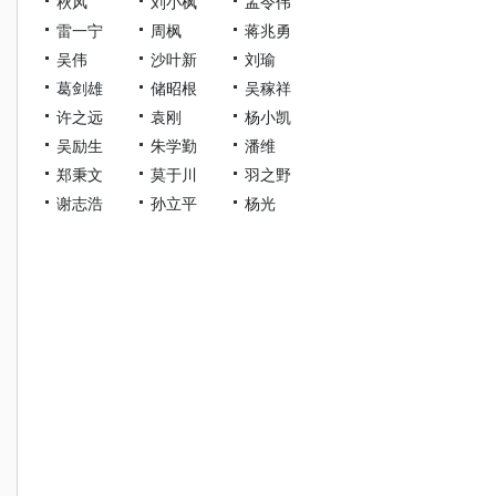
秋风
刘小枫
孟令伟
雷一宁
周枫
蒋兆勇
吴伟
沙叶新
刘瑜
葛剑雄
储昭根
吴稼祥
许之远
袁刚
杨小凯
吴励生
朱学勤
潘维
郑秉文
莫于川
羽之野
谢志浩
孙立平
杨光