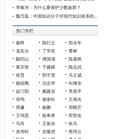
李银河：为什么要保护少数族群？
魏万磊：中国知识分子对现代知识体系的批判性反思
热门专栏
秦晖
陈行之
郑永年
龙应台
丁学良
曹林
鄢烈山
傅国涌
陈嘉映
黄宗智
于建嵘
陈志武
徐贲
郭宇宽
马立诚
杨祖陶
沈志华
向继东
赵汀阳
戴建业
李昌平
张鸣
杨奎松
王海光
周濂
杨鹏
邓晓芒
王缉思
陈奉孝
郭世佑
马玲
王振东
狄马
袁伟时
史啸虎
熊培云