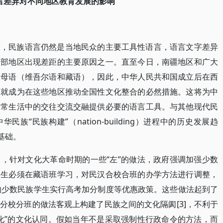
言差异对不同地区教育发展的影响
区，民族语言仍然是当地民众的主要工具性语言，语言文字差异
中部地区出现差距的主要原因之一。直至今日，南疆地区和广大
的母语（维吾尔语和藏语），因此，中华人民共和国成立后在西
育就成为在这些地区推动全国性文化整合的必然措施。这将为中
日常生活中的交往交流交融提供必要的语言工具。与其他现代民
族“民族构建”（nation-building）进程中的历史发展趋
基础。
程中，针对文化大革命时期的一些“左”的做法，政府强调加强少数
学生必须在藏语班学习，对民汉合校合班的办学方法进行调整，
习的少数民族学生实行高考加分制度等优惠政策。这些做法起到了
分校分班的做法客观上构建了民族之间的文化隔阂[3]，不利于
化”的文化认同。假如当年不是采取强制性行政命令的方法，而