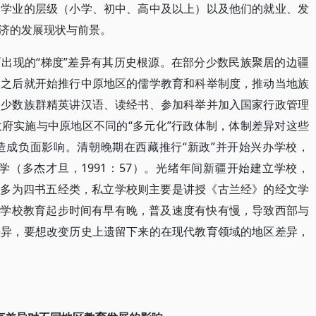
和学业的层级（小学、初中、高中及以上）以及他们的就业、发
济的发展现状与前景。
出现的“梯度”差异有其历史根源。在部分少数民族聚居的边疆
朝之后就开始推行中原地区的儒学教育和科举制度，推动当地族
多少数族群精英讲汉语、读经书、参加科举并加入国家行政管理
府实施与中原地区不同的“多元化”行政体制，体制差异对这些
造成负面影响。清朝晚期在西藏推行“新政”并开始兴办学校，
学（多杰才旦，1991：57）。光绪年间新疆开始建立学校，
教材多为四书五经类，私立学校则主要是讲授《古兰经》的经文学
）。学校教育起步时间有早有晚，普及速度有快有慢，导致西部与
差异，要想改变历史上遗留下来的在现代教育领域的地区差异，