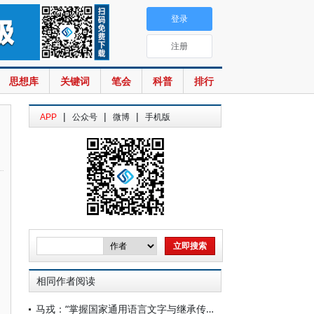
登录
注册
思想库
关键词
笔会
科普
排行
|
|
|
APP
公众号
微博
手机版
相同作者阅读
马戎：“掌握国家通用语言文字与继承传统文化，二者完全可以兼顾”