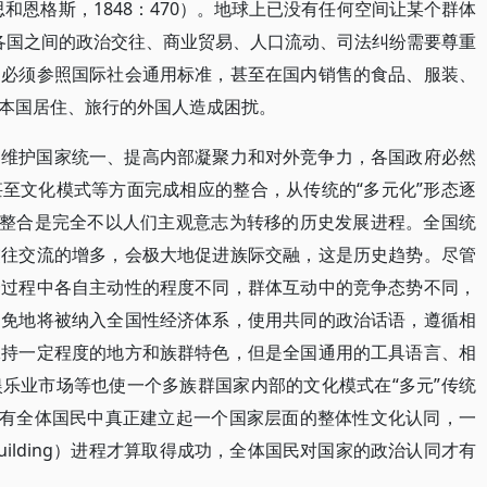
和恩格斯，1848：470）。地球上已没有任何空间让某个群体
仅各国之间的政治交往、商业贸易、人口流动、司法纠纷需要尊重
口必须参照国际社会通用标准，甚至在国内销售的食品、服装、
本国居住、旅行的外国人造成困扰。
了维护国家统一、提高内部凝聚力和对外竞争力，各国政府必然
至文化模式等方面完成相应的整合，从传统的“多元化”形态逐
会整合是完全不以人们主观意志为转移的历史发展进程。全国统
交往交流的增多，会极大地促进族际交融，这是历史趋势。尽管
合过程中各自主动性的程度不同，群体互动中的竞争态势不同，
避免地将被纳入全国性经济体系，使用共同的政治话语，遵循相
保持一定程度的地方和族群特色，但是全国通用的工具语言、相
乐业市场等也使一个多族群国家内部的文化模式在“多元”传统
只有全体国民中真正建立起一个国家层面的整体性文化认同，一
-building）进程才算取得成功，全体国民对国家的政治认同才有