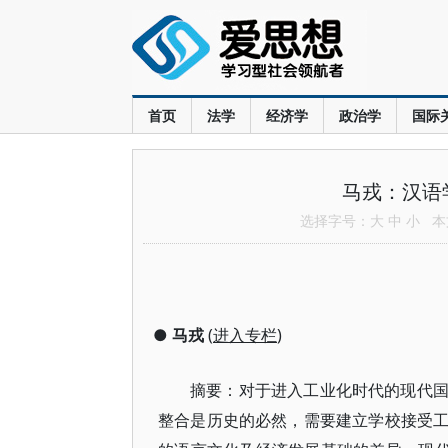
首页
法学
经济学
政治学
国际
马戎：汉语
选择字号：
大
中
小
本文
●
马戎
(
进入专栏
)
摘要：对于进入工业化时代的现代
整合是历史的必然，需要建立学校接受