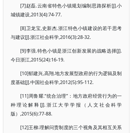
[7]赵磊.云南省特色小镇规划编制思路探析[J].小
城镇建设,2013(4):74-77.
[8]卫龙宝,史新杰.浙江特色小镇建设的若干思考
与建议[J].浙江社会科学,2016(3):28-32.
[9]李强.特色小镇是浙江创新发展的战略选择[J].
今日浙江,2015(24):16-19.
[10]郁建兴,高翔.地方发展型政府的行为逻辑及制
度基础[J].中国社会科学,2012(5):95-112.
[11]周鲁耀.“统合治理”：地方政府经营行为的一
种理论解释[J].浙江大学学报（人文社会科学
版）,2015(6):77-88.
[12]王柳.理解问责制度的三个视角及其相互关系