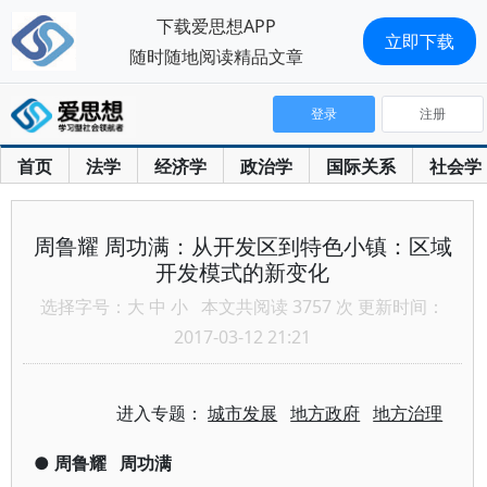
下载爱思想APP
立即下载
随时随地阅读精品文章
登录
注册
首页
法学
经济学
政治学
国际关系
社会学
周鲁耀 周功满：从开发区到特色小镇：区域
开发模式的新变化
选择字号：
大
中
小
本文共阅读 3757 次 更新时间：
2017-03-12 21:21
进入专题：
城市发展
地方政府
地方治理
●
周鲁耀
周功满