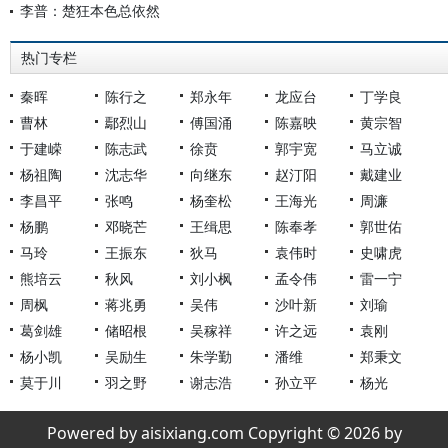
李普：楚狂本色总依然
热门专栏
秦晖
陈行之
郑永年
龙应台
丁学良
曹林
鄢烈山
傅国涌
陈嘉映
黄宗智
于建嵘
陈志武
徐贲
郭宇宽
马立诚
杨祖陶
沈志华
向继东
赵汀阳
戴建业
李昌平
张鸣
杨奎松
王海光
周濂
杨鹏
邓晓芒
王缉思
陈奉孝
郭世佑
马玲
王振东
狄马
袁伟时
史啸虎
熊培云
秋风
刘小枫
孟令伟
雷一宁
周枫
蒋兆勇
吴伟
沙叶新
刘瑜
葛剑雄
储昭根
吴稼祥
许之远
袁刚
杨小凯
吴励生
朱学勤
潘维
郑秉文
莫于川
羽之野
谢志浩
孙立平
杨光
Powered by aisixiang.com Copyright © 2026 by