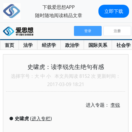
下载爱思想APP
立即下载
随时随地阅读精品文章
登录
注册
首页
法学
经济学
政治学
国际关系
社会学
史啸虎：读李锐先生绝句有感
选择字号：
大
中
小
本文共阅读 8152 次 更新时间：
2017-03-09 18:21
进入专题：
李锐
●
史啸虎
(
进入专栏
)