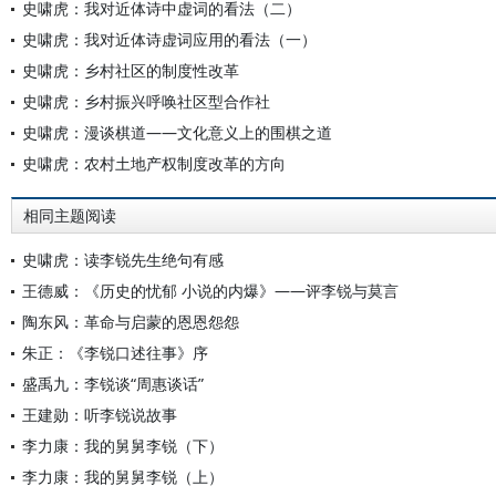
史啸虎：我对近体诗中虚词的看法（二）
史啸虎：我对近体诗虚词应用的看法（一）
史啸虎：乡村社区的制度性改革
史啸虎：乡村振兴呼唤社区型合作社
史啸虎：漫谈棋道——文化意义上的围棋之道
史啸虎：农村土地产权制度改革的方向
相同主题阅读
史啸虎：读李锐先生绝句有感
王德威：《历史的忧郁 小说的内爆》——评李锐与莫言
陶东风：革命与启蒙的恩恩怨怨
朱正：《李锐口述往事》序
盛禹九：李锐谈“周惠谈话”
王建勋：听李锐说故事
李力康：我的舅舅李锐（下）
李力康：我的舅舅李锐（上）