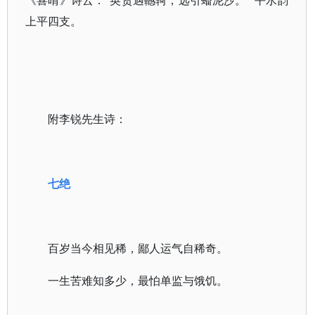
《喜晴》诗云：“英贤遇轗轲，远引蟠泥沙。” 平水韵
上平四支。
附李锐先生诗：
七绝
百岁当今相见稀，鄙人运气自稀奇。
一生苦难知多少，最怕单监与饿饥。