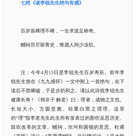
七绝《读李锐先生绝句有感》
百岁虽稀理不稀，一生求道足称奇。
轗轲历尽留青史，惟愿人间少冻饥。
注：今年4月13日是李锐先生百岁寿辰。前年李
锐先生曾在《九九感怀》一文中附上一首绝句，在下
读后不胜唏嘘，于是步韵和之。谨以此诗祝李锐先生
健康长寿！《韩非子 解老》曰：理者，成物之文也。
长短大小、方圆坚脆、轻重白黑之谓理。这里
的“理”指李老先生此生所有发表过的那些反思历史、
鼓吹改革的文章。轗轲，坎坷和困顿的意思。杜甫