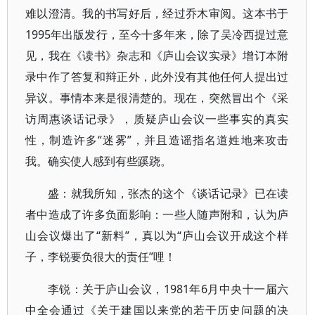
难以澄清。我的书写好后，经过乔木审阅。这本书于
1995年出版发行，至今十多年来，除了吴冷西提过意
见，我在《读书》杂志和《庐山会议实录》增订本附
录中作了答复和辩正外，此外没有其他任何人提出过
异议。事情本来是很清楚的。现在，突然冒出个《采
访周惠谈话记录》，质疑庐山会议一些事实的真实
性，制造许多“迷雾”，并且造谣指名道姓地来攻击
我。确实使人感到有些蹊跷。
盛：就我所知，张杰的这个《谈话记录》已在读
者中造成了许多负面影响：一些人随声附和，认为庐
山会议爆出了“新料”，真以为“庐山会议开成这个样
子，李锐要负很大的责任”哩！
李锐：关于庐山会议，1981年6月中央十一届六
中全会通过《关于建国以来党的若干历史问题的决