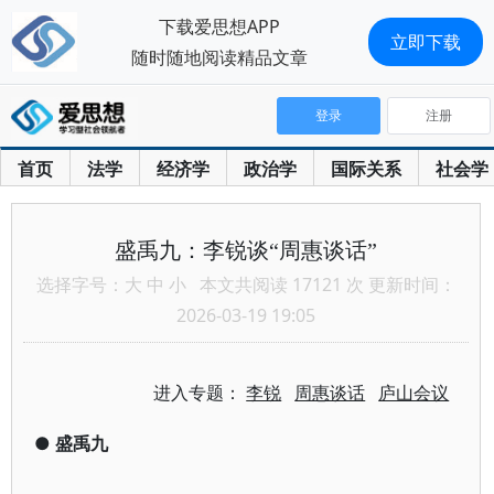
下载爱思想APP
立即下载
随时随地阅读精品文章
登录
注册
首页
法学
经济学
政治学
国际关系
社会学
盛禹九：李锐谈“周惠谈话”
选择字号：
大
中
小
本文共阅读 17121 次 更新时间：
2026-03-19 19:05
进入专题：
李锐
周惠谈话
庐山会议
●
盛禹九