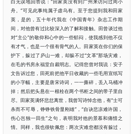
白无误地回答说：“田家英没有到广州来访问过周小
舟。”可见此事纯属子虚乌有。至于您提到我和田家
英，是的，五十年代我在《中国青年》杂志工作期
间，对他曾有过比较深入的了解和接触。田曾谈过他
对“主公”的敬仰和心中的一些郁闷，使我感到他不仅
有才气，也是一个很有骨气的人。田家英在你们的保
护下，躲过了庐山一难，却躲不过“文革”那场灾难，
在毛的书房永福堂自裁明志。记得您曾对我说：安子
文告诉过您，田死前把他平日收藏的一些毛用宣纸写
的小字幅，主要是唐宋诗词，一一撕碎，丢入马桶冲
掉；然后把头悬在一根栓在两个书柜之间的带子里自
尽。田家英满怀悲忿离世，我曾写诗悼念他，有“士可
杀而不可辱，铮铮铁骨显刚雄”，“自诀悲凉难许国，
伤心岂独一田生”之句，表明我对他的景慕和痛惜之
情。同样，我也很钦佩您：两次灾难您都没有躲过，