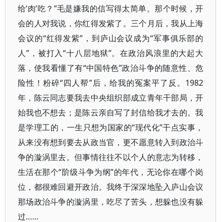
给‘肉’吃？”毛是嫌我的信写得太简单。那个时候，开
会的人对我说，你红得发紫了。三个月后，我从上海
会议的“红得发紫”，到庐山会议成为“军事俱乐部的
人”，被打入“十八层地狱”。在政治风浪里的大起大
落，使我看懂了有“中国特色”政治斗争的随意性、危
险性！粉碎“四人帮”后，给我的冤案平了反。1982
年，陈云同志要我去中央组织部成立青年干部局，开
始我也不想去；是陈云亲自写了封信给我才去的。我
是学理工的，一生只想为国家的“现代化”干点实事，
从来没有想到要去从政当官，更不愿意转入到政治斗
争的漩涡里去。但事情往往不以个人的意志为转移，
生活在那个“阶级斗争为纲”的年代，无论你在哪个岗
位，都很难回避开政治。我终于深深地坠入庐山会议
那场政治斗争的漩涡里，吃尽了苦头，想躲也没有躲
过……