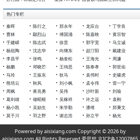
热门专栏
秦晖
陈行之
郑永年
龙应台
丁学良
曹林
鄢烈山
傅国涌
陈嘉映
黄宗智
于建嵘
陈志武
徐贲
郭宇宽
马立诚
杨祖陶
沈志华
向继东
赵汀阳
戴建业
李昌平
张鸣
杨奎松
王海光
周濂
杨鹏
邓晓芒
王缉思
陈奉孝
郭世佑
马玲
王振东
狄马
袁伟时
史啸虎
熊培云
秋风
刘小枫
孟令伟
雷一宁
周枫
蒋兆勇
吴伟
沙叶新
刘瑜
葛剑雄
储昭根
吴稼祥
许之远
袁刚
杨小凯
吴励生
朱学勤
潘维
郑秉文
莫于川
羽之野
谢志浩
孙立平
杨光
Powered by aisixiang.com Copyright © 2026 by
aisixiang.com All Rights Reserved 爱思想 京ICP备12007865