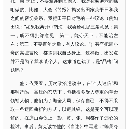
张、周”为止，不要牵连到其他人。我是按照薄老的嘱
咐做的。比如，大会《简报》揭发出田家英平日和我
之间的密切关系。我把田平日对毛的一些议论（例如
田说：“如果我离开中南海，我会给毛提三条意见：第
一，听不得批评意见；第二，能夺天下，不能治左
右；第三，不要百年之后，有人议论。”）甚至把周小
舟的某些言论，都揽到我自己身上。这样做，出发点
并不是为了我李某个人。这难道也错了，是“品格”问
题吗？
盛：依我看，历次政治运动中，在“个人迷信”和
那种严酷、高压的态势下，包括很多受人尊重的革命
领袖人物，他们为了顾全大局，保存自己，不得不采
取一些迂回曲折的方式，以避其锋。这是完全可以理
解的。在庐山会议上，彭、黄、张、周都作了违心的
检讨。事后，黄克诚在他的《自述》中写道：“等我冷