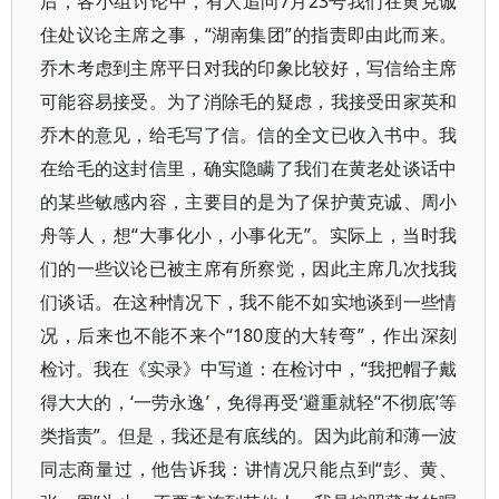
后，各小组讨论中，有人追问7月23号我们在黄克诚
住处议论主席之事，“湖南集团”的指责即由此而来。
乔木考虑到主席平日对我的印象比较好，写信给主席
可能容易接受。为了消除毛的疑虑，我接受田家英和
乔木的意见，给毛写了信。信的全文已收入书中。我
在给毛的这封信里，确实隐瞒了我们在黄老处谈话中
的某些敏感内容，主要目的是为了保护黄克诚、周小
舟等人，想“大事化小，小事化无”。实际上，当时我
们的一些议论已被主席有所察觉，因此主席几次找我
们谈话。在这种情况下，我不能不如实地谈到一些情
况，后来也不能不来个“180度的大转弯”，作出深刻
检讨。我在《实录》中写道：在检讨中，“我把帽子戴
得大大的，‘一劳永逸’，免得再受‘避重就轻’‘不彻底’等
类指责”。但是，我还是有底线的。因为此前和薄一波
同志商量过，他告诉我：讲情况只能点到“彭、黄、