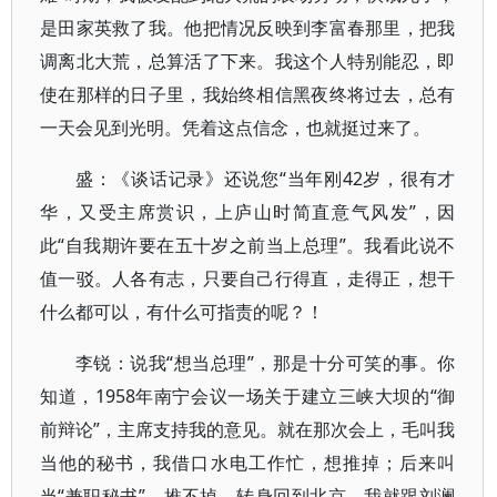
是田家英救了我。他把情况反映到李富春那里，把我
调离北大荒，总算活了下来。我这个人特别能忍，即
使在那样的日子里，我始终相信黑夜终将过去，总有
一天会见到光明。凭着这点信念，也就挺过来了。
盛：《谈话记录》还说您“当年刚42岁，很有才
华，又受主席赏识，上庐山时简直意气风发”，因
此“自我期许要在五十岁之前当上总理”。我看此说不
值一驳。人各有志，只要自己行得直，走得正，想干
什么都可以，有什么可指责的呢？！
李锐：说我“想当总理”，那是十分可笑的事。你
知道，1958年南宁会议一场关于建立三峡大坝的“御
前辩论”，主席支持我的意见。就在那次会上，毛叫我
当他的秘书，我借口水电工作忙，想推掉；后来叫
当“兼职秘书”，推不掉，转身回到北京，我就跟刘澜