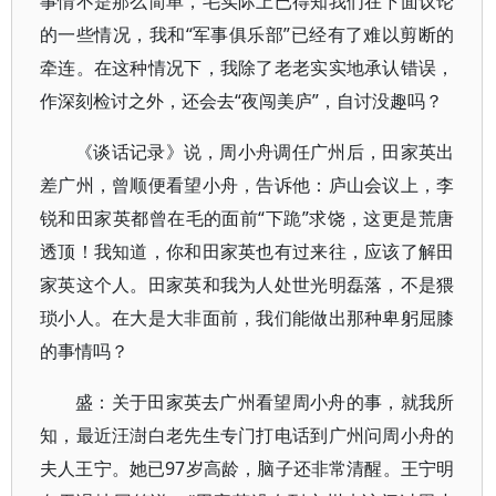
事情不是那么简单，毛实际上已得知我们在下面议论
的一些情况，我和“军事俱乐部”已经有了难以剪断的
牵连。在这种情况下，我除了老老实实地承认错误，
作深刻检讨之外，还会去“夜闯美庐”，自讨没趣吗？
《谈话记录》说，周小舟调任广州后，田家英出
差广州，曾顺便看望小舟，告诉他：庐山会议上，李
锐和田家英都曾在毛的面前“下跪”求饶，这更是荒唐
透顶！我知道，你和田家英也有过来往，应该了解田
家英这个人。田家英和我为人处世光明磊落，不是猥
琐小人。在大是大非面前，我们能做出那种卑躬屈膝
的事情吗？
盛：关于田家英去广州看望周小舟的事，就我所
知，最近汪澍白老先生专门打电话到广州问周小舟的
夫人王宁。她已97岁高龄，脑子还非常清醒。王宁明