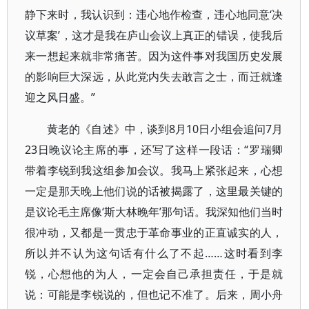
静下来时，我认识到：违心地作检查，违心地同意‘决
议草案’，这才是我在庐山会议上真正的错误，使我后
来一想起来就非常痛苦。因为这件事对我国历史发展
的影响巨大深远，从此党内失去敢言之士，而迁就逢
迎之风日盛。”
黄老的《自述》中，谈到8月10日小组会追问7月
23日晚议论主席的事，还写了这样一段话：“罗瑞卿
带着李锐到我这组参加会议。我马上紧张起来，心想
一定是那天晚上他们说的话被揭露了，这里最关键的
是议论毛主席像‘斯大林晚年’那句话。我深知他们当时
很冲动，又都是一贯忠于革命事业的正直诚实的人，
所以并不认为这句话有什么了不起……这时看到李
锐，心想他的为人，一定会自己承担责任，于是就
说：可能是李锐说的，但也记不准了。后来，周小舟