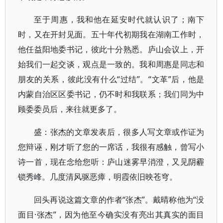
至于周惠，我和他在延安时代就认识了；南下
时，又在开封见面。五十年代初期我在湖南工作时，
他任益阳地委书记，彼此十分熟悉。庐山会议上，开
始我们一起交谈，观点是一致的。我和周惠是同志和
朋友的关系，彼此没有什么“过结”。“文革”后，他是
内蒙自治区区委书记，仍不时和我联系；我们同为中
顾委委员后，来往就更多了。
盛：张杰的文章发表后，很多人写文章或作证为
您辩诬，刚才听了您的一席话，我很有感触，曾写小
诗一首，现在念给您听：庐山迷雾早消澄，又见阴霾
锁秀峰。几度清风驱恶瘴，明霞依旧映苍穹。
回头再说这篇文章的作者“张杰”。戴晴称他为“没
面目·张杰”，因为他至今确实没有亮出其真实的面目