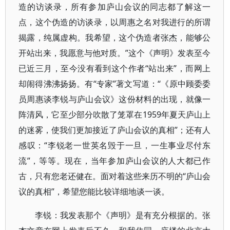
造的访谈录，所有参加庐山会议的同志都了解这一
点，这个伪造的访谈录，以周惠之名对我进行的所谓
揭露，纯属虚构。我希望，这个伪造者张杰，能够公
开站出来，我愿意与他对质。”这个《声明》发表至今
已近三月，至今没有看到这个作者“站出来”，而网上
却闹得沸沸扬扬。有“专家”著文写道：“《原中顾委委
员周惠谈李锐与庐山会议》这份材料的出现，就像一
阵清风，它至少部分吹散了笼罩在1959年夏天庐山上
的迷雾，使我们更加接近了庐山会议的真相”；还有人
感叹：“李锐老一世英名毁于一旦，一生事业尽付东
流”，等等。现在，当年参加庐山会议的人大都已作
古，只有您老还健在。面对着这些来历不明的“庐山会
议的真相”，希望您能比较详细地谈一谈。
李锐：我发表那个《声明》是有充分根据的。张