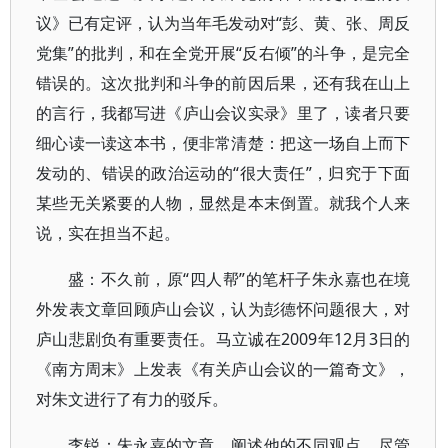
议》已有定评，认为当年毛发动对“彭、黄、张、周反
党集”的批判，和在全党开展“反右倾”的斗争，是完全
错误的。这次批判和斗争的前因后果，还有我在山上
的言行，我都写进《庐山会议实录》里了，读者只要
细心读一读这本书，便非常清楚：把这一场自上而下
发动的、错误的政治运动的“很大责任”，归究于下面
某些无关紧要的人物，显然是本末倒置。就我个人来
说，实在担当不起。
盛：不久前，原“四人帮”的笔杆子朱永嘉也在境
外发表文章回顾庐山会议，认为彭德怀问题很大，对
庐山悲剧负有重要责任。马立诚在2009年12月3日的
《南方周末》上发表《有关庐山会议的一篇奇文》，
对朱文进行了有力的驳斥。
李锐：朱永嘉的文章，阐述他的不同观点，尽管