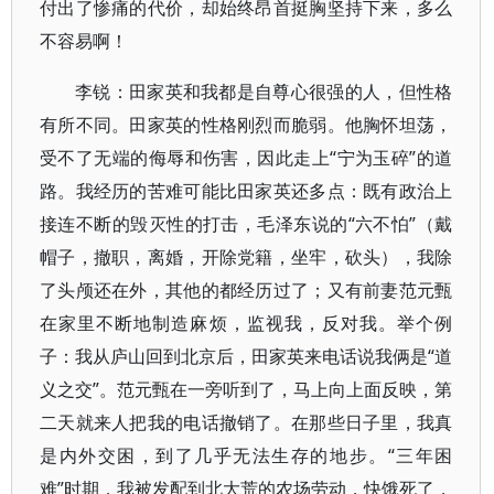
付出了惨痛的代价，却始终昂首挺胸坚持下来，多么
不容易啊！
李锐：田家英和我都是自尊心很强的人，但性格
有所不同。田家英的性格刚烈而脆弱。他胸怀坦荡，
受不了无端的侮辱和伤害，因此走上“宁为玉碎”的道
路。我经历的苦难可能比田家英还多点：既有政治上
接连不断的毁灭性的打击，毛泽东说的“六不怕”（戴
帽子，撤职，离婚，开除党籍，坐牢，砍头），我除
了头颅还在外，其他的都经历过了；又有前妻范元甄
在家里不断地制造麻烦，监视我，反对我。举个例
子：我从庐山回到北京后，田家英来电话说我俩是“道
义之交”。范元甄在一旁听到了，马上向上面反映，第
二天就来人把我的电话撤销了。在那些日子里，我真
是内外交困，到了几乎无法生存的地步。“三年困
难”时期，我被发配到北大荒的农场劳动，快饿死了，