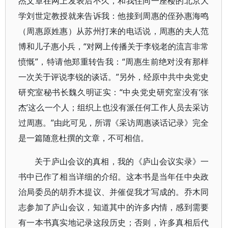
杰文章在网上发表后不久，和我住同一座楼的北京大
学刘世定教授就来告诉我：他接到周惠的侄孙惠海鸣
（周惠原姓惠）从苏州打来的电话说，周惠的夫人范
博和儿子惠小兵，“对网上传播关于李锐老的流言非常
愤慨”，特请他郑重转告我：“周惠生前绝对没有那样
一次关于评说李锐的谈话。”另外，经原中共中央党史
研究室秘书长魏久明证实：“中央党史研究室没有‘张
杰’这么一个人；组织上也没有派任何工作人员去采访
过周惠。”由此可见，所谓《采访周惠谈话记录》完全
是一篇随意杜撰的文章，不可相信。
关于庐山会议的真相，我的《庐山会议实录》一
书中已作了相当详细的介绍。这本书是当年任中央政
治局委员的胡乔木提议、并催促我才写成的。乔木同
志参加了庐山会议，知道其中的许多内情，感到需要
有一本书真实地记录这段历史；否则，许多真相后代