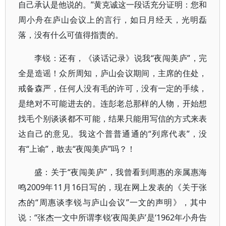
自己承认是他说的。”黄克诚这一段话充分证明：您和
周小舟在庐山会议上的言行，如日月经天，光明磊
落，没有什么可值得指责的。
李锐：还有，《谈话记录》说我“夜闯美庐”，完
全是造谣！众所周知，庐山会议期间，主席的住处，
戒备森严，任何人没有毛的许可，没有一定的手续，
是绝对不可能进去的。连彭老总那样的人物，开始想
找毛个别谈谈都不可能，结果只能用写信的方式来表
达自己的意见。我这个普普通通的“列席代表”，没
有“上谕”，敢去“夜闯美庐”吗？！
盛：关于“夜闯美庐”，我曾看到周惠的亲属惠海
鸣2009年11月16日写的，现在网上发表的《关于张
杰的“周惠谈李锐与庐山会议”一文的声明》，其中
说：“张杰一文中所谓李锐‘夜闯美庐’是‘1962年小舟告