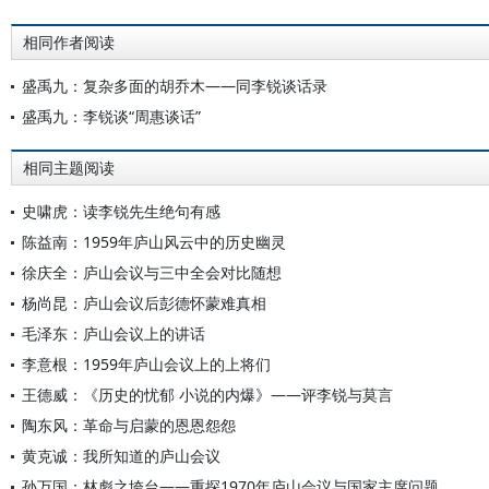
相同作者阅读
盛禹九：复杂多面的胡乔木——同李锐谈话录
盛禹九：李锐谈“周惠谈话”
相同主题阅读
史啸虎：读李锐先生绝句有感
陈益南：1959年庐山风云中的历史幽灵
徐庆全：庐山会议与三中全会对比随想
杨尚昆：庐山会议后彭德怀蒙难真相
毛泽东：庐山会议上的讲话
李意根：1959年庐山会议上的上将们
王德威：《历史的忧郁 小说的内爆》——评李锐与莫言
陶东风：革命与启蒙的恩恩怨怨
黄克诚：我所知道的庐山会议
孙万国：林彪之垮台——重探1970年庐山会议与国家主席问题