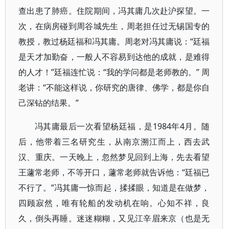
查出患了肺癌。住院期间，冯其庸几次赴沪探望。一
次，在病房碰到周谷城先生，周老担任过无锡国专的
教授，教过杨廷福和冯其庸。周老对冯其庸说：“廷福
是天才加勤奋，一般人不容易到达他的成就，是难得
的人才！”廷福连忙说：“我的学问都是老师教的。” 周
老讲：“不能这样说，你研究的唐律、佛学，都是你自
己深钻的结果。”
冯其庸最后一次看望杨廷福，是1984年4月。随
后，他带着三名研究生，从南京溯江而上，西去武
汉、重庆。一天晚上，忽然梦见回到上海，先去看望
王蘧常老师，不等开口，蘧常老师就告诉他：“廷福已
不行了。”冯其庸一惊而起，揉揉眼，知道是在做梦，
四顾寂然，唯有轮船的发动机在响。心知不祥，良
久，倒头再睡。迷迷糊糊，又见江辛眉来京（也是无