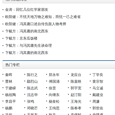
金涛：回忆几位红学家朋友
欧阳健：不忧天地万物之难知，而忧一己之难省
欧阳健：冯其庸口述自传负面人物考辨
卞毓方：冯其庸的南北西东
卞毓方：京东瓜饭楼
卞毓方：与冯其庸先生谈命理
卞毓方：冯其庸的南北西东
热门专栏
秦晖
陈行之
郑永年
龙应台
丁学良
曹林
鄢烈山
傅国涌
陈嘉映
黄宗智
于建嵘
陈志武
徐贲
郭宇宽
马立诚
杨祖陶
沈志华
向继东
赵汀阳
戴建业
李昌平
张鸣
杨奎松
王海光
周濂
杨鹏
邓晓芒
王缉思
陈奉孝
郭世佑
马玲
王振东
狄马
袁伟时
史啸虎