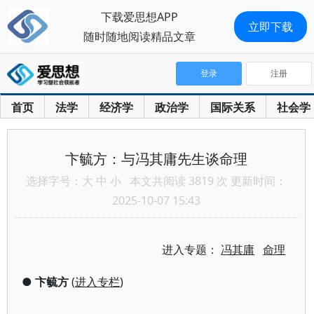
下载爱思想APP
立即下载
随时随地阅读精品文章
登录
注册
首页
法学
经济学
政治学
国际关系
社会学
卞毓方：与冯其庸先生谈命理
选择字号：
大
中
小
本文共阅读 3819 次 更新时间：
2025-10-07 15:43
进入专题：
冯其庸
命理
●
卞毓方
(
进入专栏
)