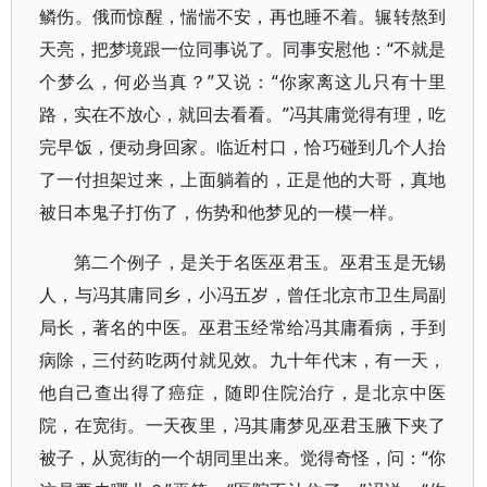
鳞伤。俄而惊醒，惴惴不安，再也睡不着。辗转熬到
天亮，把梦境跟一位同事说了。同事安慰他：“不就是
个梦么，何必当真？”又说：“你家离这儿只有十里
路，实在不放心，就回去看看。”冯其庸觉得有理，吃
完早饭，便动身回家。临近村口，恰巧碰到几个人抬
了一付担架过来，上面躺着的，正是他的大哥，真地
被日本鬼子打伤了，伤势和他梦见的一模一样。
第二个例子，是关于名医巫君玉。巫君玉是无锡
人，与冯其庸同乡，小冯五岁，曾任北京市卫生局副
局长，著名的中医。巫君玉经常给冯其庸看病，手到
病除，三付药吃两付就见效。九十年代末，有一天，
他自己查出得了癌症，随即住院治疗，是北京中医
院，在宽街。一天夜里，冯其庸梦见巫君玉腋下夹了
被子，从宽街的一个胡同里出来。觉得奇怪，问：“你