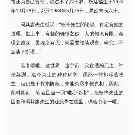
福还为自己算命，说过不了六十岁。杨廷福生于1924
年10月28日，死于1984年5月25日，果然未满六十。
冯其庸先生感叹：“杨绛先生的论说，肯定有她的
道理。世上事，有些的确很玄妙，人的知识有限，命
理之虚实，灵魂之有无，尚需要继续观察、研究，不
宜遽下断语。”
笔者唯唯。这世界，这宇宙，实在浩瀚无边、神
秘莫测，迄今为止的种种科学，虽然一律排斥造物
主，但仍处于探索阶段，未能穷尽事物真相，因此，
此时此刻，笔者且当一回“唯心论者”，把杨绛先生的
困窘和冯其庸先生的疑惑录在这里，供会心者一哂。