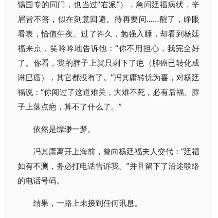
锡国专的同门，也当过“右派”），急问廷福病状，辛
眉皆不答，似在刻意回避。待再要问……醒了，睁眼
看表，恰值午夜。过了许久，勉强入睡，却看到杨廷
福来京，笑吟吟地告诉他：“你不用担心，我完全好
了。你看，我的脖子上就只剩下了疤（肺癌已转化成
淋巴癌），其它都没有了。”冯其庸转忧为喜，对杨廷
福说：“你闯过了这道难关，大难不死，必有后福。脖
子上落点疤，算不了什么了。”
依然是缥缈一梦。
冯其庸离开上海前，曾向杨廷福夫人交代：“廷福
如有不测，务必打电话告诉我。”并且留下了沿途联络
的电话号码。
结果，一路上未接到任何讯息。