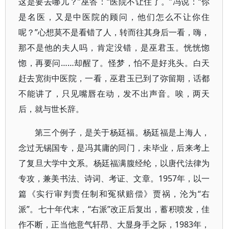
这是要去哪儿？”巫答：“医院不让住了。”冯说：“你
是名医，又是中医院的顾问，他们怎么不让你住
呢？”心想莫不是看错了人，转而往其身后一看，嗨，
那不是他的夫人吗，肯定没错，是巫君玉。恍恍惚
惚，再要问……却醒了。怪梦，怕不是好兆头。白天
赶去宽街中医院，一看，巫君玉已到了弥留期，话都
不能讲了，只见嘴唇在动，发不出声音。唉，两天
后，就与世长辞。
第三个例子，是关于杨廷福。杨廷福是上海人，
念过无锡国专，是冯其庸的同门，未毕业，后来考上
了复旦大学中文系。杨廷福满腹经纶，以唐代法律为
专攻，兼美书法、诗词、考证、文章。1957年，以一
篇《实行审判责任制和冤狱赔偿》贾祸，沦为“右
派”。七十年代末，“右派”改正后复出，蓄积喷发，佳
作不断，正当他意气轩昂、大显身手之际，1983年，