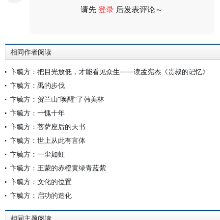
请先
登录
后发表评论～
评论
相同作者阅读
卞毓方：把目光放低，才能看见众生——读孟宪杰《贵叔的记忆》
卞毓方：禹的步伐
卞毓方：贺兰山“唤醒”了韩美林
卞毓方：一愧十年
卞毓方：菩萨座后的天书
卞毓方：世上从此有言体
卞毓方：一尘如虹
卞毓方：王蒙的赤橙黄绿青蓝紫
卞毓方：文化的位置
卞毓方：启功的造化
相同主题阅读