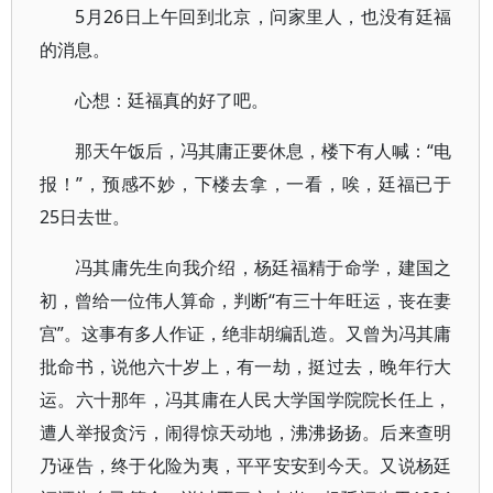
5月26日上午回到北京，问家里人，也没有廷福
的消息。
心想：廷福真的好了吧。
那天午饭后，冯其庸正要休息，楼下有人喊：“电
报！”，预感不妙，下楼去拿，一看，唉，廷福已于
25日去世。
冯其庸先生向我介绍，杨廷福精于命学，建国之
初，曾给一位伟人算命，判断“有三十年旺运，丧在妻
宫”。这事有多人作证，绝非胡编乱造。又曾为冯其庸
批命书，说他六十岁上，有一劫，挺过去，晚年行大
运。六十那年，冯其庸在人民大学国学院院长任上，
遭人举报贪污，闹得惊天动地，沸沸扬扬。后来查明
乃诬告，终于化险为夷，平平安安到今天。又说杨廷