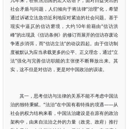
几年来，在依法治国的宏大话语下，面对日益突出的
社会矛盾与问题，人们倾向于将法律“治理”化，希望
通过诉诸立法急功近利地应对紧迫的社会问题。基于
现实中逼仄的信访窘境，大约10年前藉由“信访洪
峰”的出现及《信访条例》的修订而展开的信访存废论
争逐步消弭，而“信访立法”的动议四起。由于信访制
度被默认为应当承载更多的公平、正义理念，通过“立
法”强化与完善信访职能的主张便不断释放出来。其
实，这不但是对信访，更是对中国政治的误读。
其一，思考信访与法律的关系不能不考虑中国法
治的独特秉赋。“法治”在中国有着特殊的境遇——从
社会的权力结构来看，中国法治建设是在原有的政治
架构中，由来自法治之外的力量（政党、政府）推行