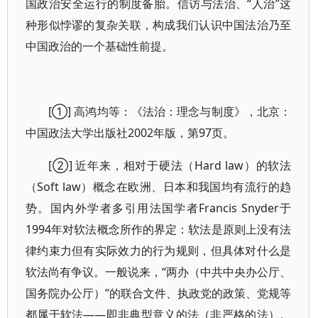
国政治安全运行的制度备胎。信访与法治、“人治”这
种形似悖谬的复杂关联，构成我们认识中国法治乃至
中国政治的一个基础性前提。
[①] 高鸿均等：《法治：理念与制度》，北京：
中国政法大学出版社2002年版，第97页。
[②] 近年来，相对于硬法（Hard law）的软法
（Soft law）概念在欧洲、日本和我国均有流行的趋
势。国内外学者多引用法国学者Francis Snyder于
1994年对软法概念所作的界定：软法是原则上没有法
律约束力但有实际效力的行为规则，但具体对什么是
软法尚有争议。一般说来，“两办（中共中央办公厅、
国务院办公厅）”的联合文件、执政党的政策、党规等
都属于软法——即非典型意义的法（非严格的法）。