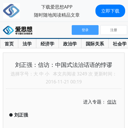
下载爱思想APP
立即下载
随时随地阅读精品文章
登录
注册
首页
法学
经济学
政治学
国际关系
社会学
刘正强：信访：中国式法治话语的悖谬
选择字号：
大
中
小
本文共阅读 3249 次 更新时间：
2016-11-21 00:19
进入专题：
信访
●
刘正强