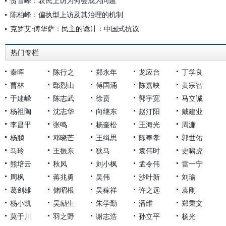
贺雪峰：农民上访为何会成为问题
陈柏峰：偏执型上访及其治理的机制
克罗艾·傅华萨：民主的诡计：中国式抗议
热门专栏
秦晖
陈行之
郑永年
龙应台
丁学良
曹林
鄢烈山
傅国涌
陈嘉映
黄宗智
于建嵘
陈志武
徐贲
郭宇宽
马立诚
杨祖陶
沈志华
向继东
赵汀阳
戴建业
李昌平
张鸣
杨奎松
王海光
周濂
杨鹏
邓晓芒
王缉思
陈奉孝
郭世佑
马玲
王振东
狄马
袁伟时
史啸虎
熊培云
秋风
刘小枫
孟令伟
雷一宁
周枫
蒋兆勇
吴伟
沙叶新
刘瑜
葛剑雄
储昭根
吴稼祥
许之远
袁刚
杨小凯
吴励生
朱学勤
潘维
郑秉文
莫于川
羽之野
谢志浩
孙立平
杨光