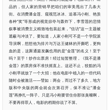
品的，但人家的营销早把咱们的审美甩出了几条大
街。在消费潘金莲、窥视范冰冰、追慕冯小刚、艳羡
各种“奖”等形成的视觉掠夺与轰炸下，李雪莲的悲情
叙事被消费主义精致地包装起来，“信访”这一主题被
遮蔽与冲淡了。要知道，人家小刚可不是一个学院派
导演啊，想想他为排片与万达王健林的开撕吧，更狗
血的是，这厮通篇发飙也用的是“金莲”的名义！至于
吗？至于！炒作出票房！经过短暂整理，《我不是潘
金莲》的票房保不准扶摇直上。这还不止，狡黠的冯
小刚早就放了一个大招：他在电影中植入的一些代码
随时会被激活——譬如：两会，而过不了多久，地方
版和中央版的两会就会次第召开，保不准让“潘金
莲”再挣扎一阵子。只是冯小刚要管住你那张臭嘴啊，
不要再得罪人，电影的档期你说了不算。