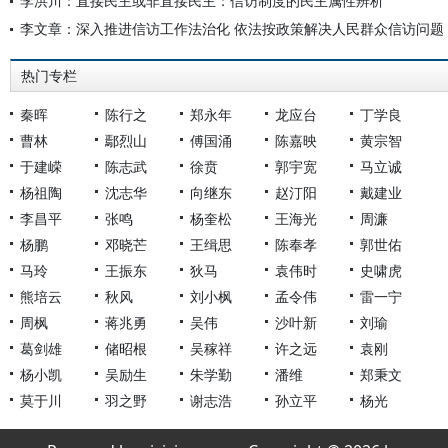
李洪川：直接民主或非直接民主：信访制度的民主属性辨析
李文章：深入推进信访工作法治化 依法按政策解决人民群众信访问题
热门专栏
秦晖
陈行之
郑永年
龙应台
丁学良
曹林
鄢烈山
傅国涌
陈嘉映
黄宗智
于建嵘
陈志武
徐贲
郭宇宽
马立诚
杨祖陶
沈志华
向继东
赵汀阳
戴建业
李昌平
张鸣
杨奎松
王海光
周濂
杨鹏
邓晓芒
王缉思
陈奉孝
郭世佑
马玲
王振东
狄马
袁伟时
史啸虎
熊培云
秋风
刘小枫
孟令伟
雷一宁
周枫
蒋兆勇
吴伟
沙叶新
刘瑜
葛剑雄
储昭根
吴稼祥
许之远
袁刚
杨小凯
吴励生
朱学勤
潘维
郑秉文
莫于川
羽之野
谢志浩
孙立平
杨光