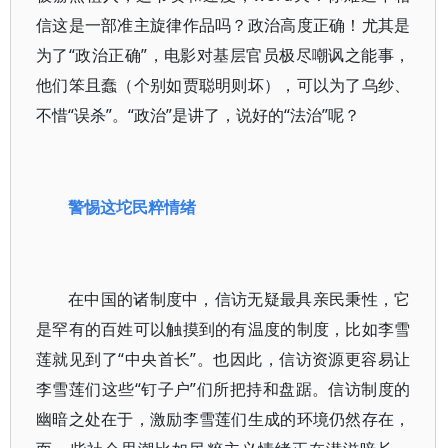
信这是一部准主旋律作品吗？政治高度正确！尤其是
为了“政治正确”，电影对基层官员极尽嘲讽之能事，
他们笨且蠢（个别如贾聪明则坏），可以为了乌纱、
不惜“误杀”。“政治”是讲了，说好的“法治”呢？
警惕这坨民粹情绪
在中国的诸制度中，信访无疑最具亲民秉性，它
是罕有的百姓可以触摸到的有温度的制度，比如李雪
莲就见到了“中央首长”。也因此，信访资源更容易让
李雪莲们这些“钉子户”们所把持和盘踞。信访制度的
幽暗之处在于，激励李雪莲们生成的环境仍然存在，