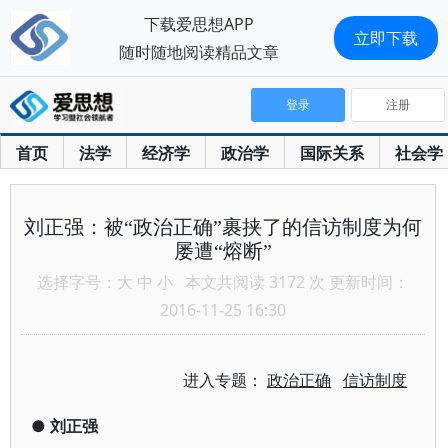
下载爱思想APP
立即下载
随时随地阅读精品文章
登录
注册
首页
法学
经济学
政治学
国际关系
社会学
刘正强：被“政治正确”裹挟了的信访制度为何
屡遭“熔断”
选择字号：
大
中
小
本文共阅读 3172 次 更新时间：
2016-11-25 16:30
进入专题：
政治正确
信访制度
●
刘正强