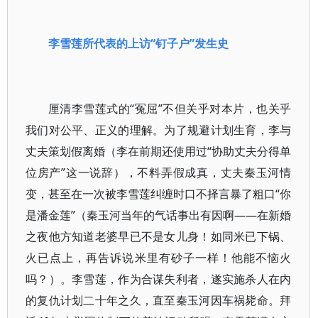
李雪莲所代表的上访“钉子户”发生史
厘清李雪莲式的“冤屈”不但关乎对本片，也关乎
我们对公平、正义的理解。为了规避计划生育，李与
丈夫策划假离婚（李在前期还使用过“协助丈夫分得单
位房产”这一说辞），不料弄假成真，丈夫秦玉河情
变，甚至在一次被李雪莲纠缠时口不择言暴了粗口“你
是潘金莲”（秦玉河当年的气话事出有因啊——在新婚
之夜他方知道老婆早已不是女儿身！如同米已下锅、
火已点上，再告诉说米里有砂子一样！他能不恼火
吗？）。李雪莲，作为合谋失利者，遂实施杀人在内
的复仇计划二十年之久，直至秦玉河因车祸毙命。拜