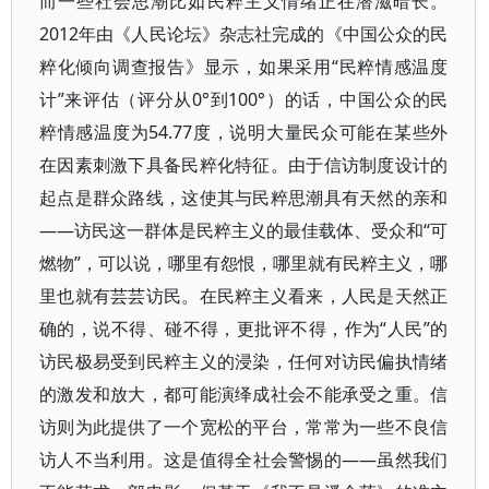
而一些社会思潮比如民粹主义情绪正在潜滋暗长。
2012年由《人民论坛》杂志社完成的《中国公众的民
粹化倾向调查报告》显示，如果采用“民粹情感温度
计”来评估（评分从0°到100°）的话，中国公众的民
粹情感温度为54.77度，说明大量民众可能在某些外
在因素刺激下具备民粹化特征。由于信访制度设计的
起点是群众路线，这使其与民粹思潮具有天然的亲和
——访民这一群体是民粹主义的最佳载体、受众和“可
燃物”，可以说，哪里有怨恨，哪里就有民粹主义，哪
里也就有芸芸访民。在民粹主义看来，人民是天然正
确的，说不得、碰不得，更批评不得，作为“人民”的
访民极易受到民粹主义的浸染，任何对访民偏执情绪
的激发和放大，都可能演绎成社会不能承受之重。信
访则为此提供了一个宽松的平台，常常为一些不良信
访人不当利用。这是值得全社会警惕的——虽然我们