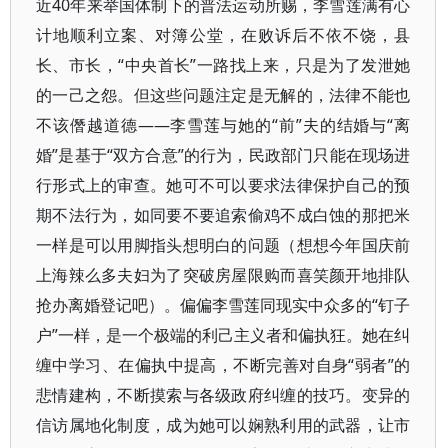
近40年来举国体制下的普法运动所赐，李雪莲满有心
计地顺利立案、对簿公堂，在败诉后不依不饶，县
长、市长，“中央首长”一路找上来，只是为了发泄她
的一己之怨。但这些问题注定是无解的，法律不能也
不该僭越道德——李雪莲与她的“前”夫的结婚与“离
婚”是基于“双方合意”的行为，民政部门只能在现场进
行形式上的审查。她可不可以要求法律保护自己的预
期不法行为，如同要不要追索偷鸡不成白蚀的那把米
一样是可以用脚指头想明白的问题（想想今年国庆前
上海辣么多夫妇为了突破房屋限购而喜笑颜开地排队
抢办离婚登记吧）。偏偏李雪莲同现实中众多的“钉子
户”一样，是一个极端的利己主义者和偏执狂。她在纠
缠中学习、在偏执中提高，不断完善对自身“弱者”的
悲情建构，不断摸索与各级政府纠缠的技巧。变异的
信访属地化制度，成为她可以娴熟利用的武器，让市