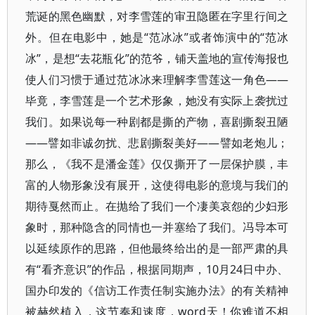
荒诞的黑色幽默，对李雪莲的审丑隐匿在字里行间之
外。但在电影中，她是“范冰冰”或者饰演中的“范冰
冰”，是想“去花瓶化”的范爷，铺天盖地的宣传海报也
使人们习惯于通过范冰冰来理解李雪莲这一角色——
毕竟，李雪莲是一个艺术形象，她没有实际上袭扰过
我们。如果说每一种剧都是撕的产物，喜剧撕裂丑陋
——譬如非诚勿扰、悲剧撕裂美好——譬如老炮儿；
那么，《我不是潘金莲》仅仅撕开了一层保护膜，丰
富的人物形象没有展开，这使得电影的意境与我们的
期待戛然而止。在抛给了我们一个凄美哀怨的少妇形
象时，那种隐含的同情也一并塞给了我们。冯导本可
以延续原作的思路，但他最终给出的是一部严肃的具
有“看齐意识”的作品，根据同期声，10月24日中办、
国办印发的《信访工作责任制实施办法》的有关精神
被赫然植入，这节奏和速度，word天！你难道不相