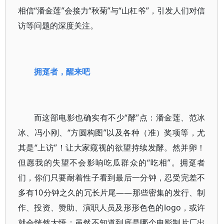
相信“潘金莲”会接力“秋菊”与“山杠爷”，引发人们对信
访等问题的深度关注。
拥趸者，醒来吧
而这部电影也确实有不少“酵”点：潘金莲、范冰
冰、冯小刚、“方圆构图”以及各种（准）奖项等，尤
其是“上访”！让大家窥视的欲望持续发酵。然并卵！
但愿我的失望不会影响吃瓜群众的“吃相”。拥趸者
们，你们只要耐着性子看到最后一分钟，忍受完差不
多有10分钟之久的冗长片尾——那些密集的发行、制
作、投资、赞助、演职人员及形形色色的logo，或许
就会恍然大悟：虽然不知道到底是哪个电影制片厂出