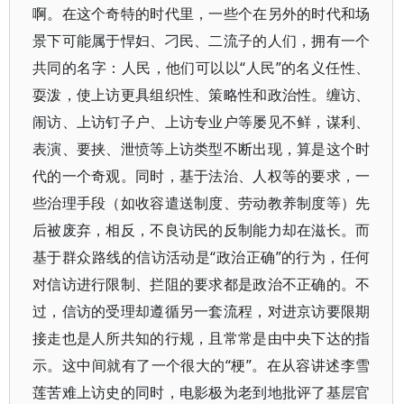
啊。在这个奇特的时代里，一些个在另外的时代和场
景下可能属于悍妇、刁民、二流子的人们，拥有一个
共同的名字：人民，他们可以以“人民”的名义任性、
耍泼，使上访更具组织性、策略性和政治性。缠访、
闹访、上访钉子户、上访专业户等屡见不鲜，谋利、
表演、要挟、泄愤等上访类型不断出现，算是这个时
代的一个奇观。同时，基于法治、人权等的要求，一
些治理手段（如收容遣送制度、劳动教养制度等）先
后被废弃，相反，不良访民的反制能力却在滋长。而
基于群众路线的信访活动是“政治正确”的行为，任何
对信访进行限制、拦阻的要求都是政治不正确的。不
过，信访的受理却遵循另一套流程，对进京访要限期
接走也是人所共知的行规，且常常是由中央下达的指
示。这中间就有了一个很大的“梗”。在从容讲述李雪
莲苦难上访史的同时，电影极为老到地批评了基层官