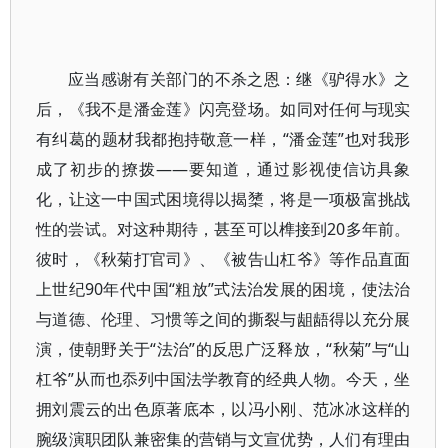
应当感谢有关部门的不杀之恩：继《驴得水》之
后，《我不是潘金莲》闪亮登场。如同对任何与现实
有纠葛的题材我都抱持敬意一样，“潘金莲”也对我形
成了初步的撩拨——要知道，通过影视使信访具象
化，让这一中国式困境得以揭橥，将是一项极富挑战
性的尝试。对这种期待，甚至可以榫接到20多年前。
彼时，《秋菊打官司》、《被告山杠爷》等作品直面
上世纪90年代中国“粗放”式法治发展的困境，使法治
与道德、伦理、习惯等之间的撕裂与龃龉得以充分展
演，使朝野关于“法治”的反思广泛释放，“秋菊”与“山
杠爷”从而也忝列中国法学教育的经典人物。今天，坐
拥刘震云的出色原著底本，以冯小刚、范冰冰这样的
腕级演职团队兼密集的营销与文宣优势，人们有理由