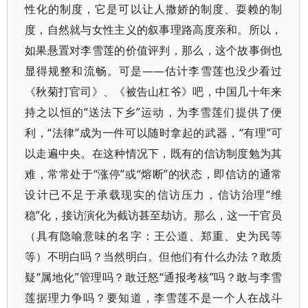
性化的制度，它是可以让人撒娇的制度、耍赖的制
度，自然就与女性主义的叙事理路高度亲和。所以，
如果悬置对李雪莲的价值评判，那么，这个故事倒也
显得规整和流畅。可是——估计李雪莲也没少看过
《秋菊打官司》、《被告山杠爷》吧，中国几十年来
持之以恒的“送法下乡”运动，为李雪莲们提供了便
利，“法律”成为一件可以随时拿起的武器，“有理”可
以走遍中央。在这种情况下，既有的信访制度勉为其
难，常常处于“涨停”或“熔断”的状态，即信访的通常
设计已不足于承载现实的信访压力，信访治理“维
稳”化，接访演化为截访甚至劫访。那么，这一干官员
（具有隐喻意味的名字：王公道、郑重、史为民等
等）不明白吗？当然明白。但他们有什么办法？敢质
疑“属地化”管理吗？敢迁怒“通报考核”吗？敢与李雪
莲据理力争吗？要知道，李雪莲不是一个人在战斗