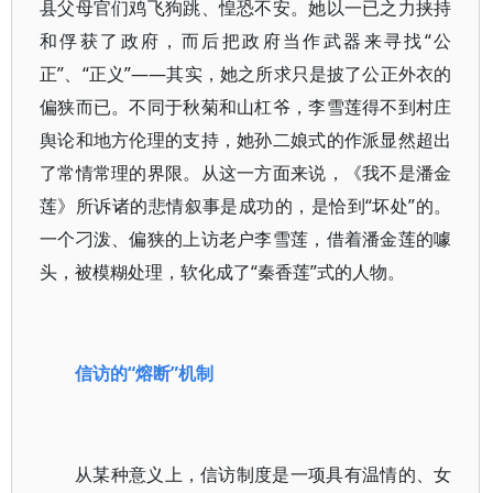
县父母官们鸡飞狗跳、惶恐不安。她以一已之力挟持
和俘获了政府，而后把政府当作武器来寻找“公
正”、“正义”——其实，她之所求只是披了公正外衣的
偏狭而已。不同于秋菊和山杠爷，李雪莲得不到村庄
舆论和地方伦理的支持，她孙二娘式的作派显然超出
了常情常理的界限。从这一方面来说，《我不是潘金
莲》所诉诸的悲情叙事是成功的，是恰到“坏处”的。
一个刁泼、偏狭的上访老户李雪莲，借着潘金莲的噱
头，被模糊处理，软化成了“秦香莲”式的人物。
信访的“熔断”机制
从某种意义上，信访制度是一项具有温情的、女