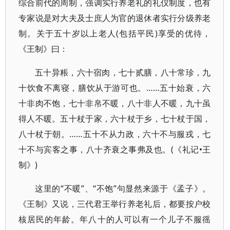
综合前代的周制，强调实行养老礼的礼仪制度，也有
专家说是对大夫及士庶人为官的退休者实行分级养老
制。关于五十岁以上老人(包括平民)享受的优待，
《王制》曰：
五十异粻，六十宿肉，七十贰膳，八十常珍，九
十饮食不离寝，膳饮从于游可也。……五十始衰，六
十非肉不饱，七十非帛不暖，八十非人不暖，九十虽
得人不暖。五十杖于家，六十杖于乡，七十杖于国，
八十杖于朝。……五十不从力政，六十不与服戎，七
十不与宾客之事，八十齐衰之事弗及也。(《礼记•王
制》)
这里的“不暖”、“不饱”句显然来源于《孟子》。
《王制》又说，三代君王举行养老礼后，都要按户校
核居民的年龄。年八十的人可以有一个儿子不服徭