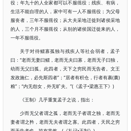
役；年九十的人全家都可以不服徭役；残疾、有病，
生活不能自理的人，家中可有一人不服徭役；为父母
服丧者，三年不服徭役；从大夫采地迁徙到诸侯采地
的人，三个月不服徭役；从别的诸侯国迁徙来的人，
一年不服徭役。
关于对待鳏寡孤独与残疾人等社会弱者，孟子
曰：“老而无妻曰鳏，老而无夫曰寡，老而无子曰独，
幼而无父曰孤。此四者，天下之穷民而无告者。文王
发政施仁，必先斯四者”；“居者有积仓，行者有裹(囊)
粮”；“内无怨女，外无旷夫。”(《孟子•梁惠王下》)
《王制》几乎重复孟子之说，指出：
少而无父者谓之孤，老而无子者谓之独，老而无
妻者谓之矜，老而无夫者谓之寡。此四者，天民之穷
而无告者也，皆有常饩。(《礼记•王制》)