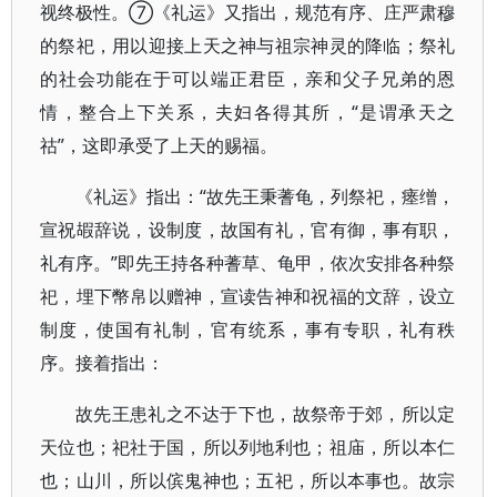
视终极性。⑦《礼运》又指出，规范有序、庄严肃穆
的祭祀，用以迎接上天之神与祖宗神灵的降临；祭礼
的社会功能在于可以端正君臣，亲和父子兄弟的恩
情，整合上下关系，夫妇各得其所，“是谓承天之
祜”，这即承受了上天的赐福。
《礼运》指出：“故先王秉蓍龟，列祭祀，瘗缯，
宣祝嘏辞说，设制度，故国有礼，官有御，事有职，
礼有序。”即先王持各种蓍草、龟甲，依次安排各种祭
祀，埋下幣帛以赠神，宣读告神和祝福的文辞，设立
制度，使国有礼制，官有统系，事有专职，礼有秩
序。接着指出：
故先王患礼之不达于下也，故祭帝于郊，所以定
天位也；祀社于国，所以列地利也；祖庙，所以本仁
也；山川，所以傧鬼神也；五祀，所以本事也。故宗