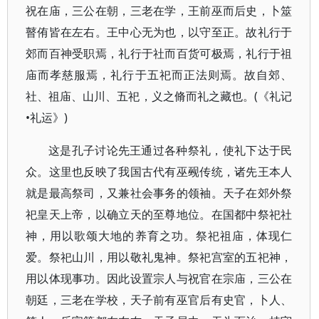
祝在庙，三公在朝，三老在学，王前巫而后史，卜筮
瞽侑皆在左右。王中心无为也，以守至正。故礼行于
郊而百神受职焉，礼行于社而百货可极焉，礼行于祖
庙而孝慈服焉，礼行于五祀而正法则焉。故自郊、
社、祖庙、山川、五祀，义之脩而礼之藏也。(《礼记
•礼运》)
这是孔子讨论先王通过各种祭礼，使礼下达于民
众。这里也反映了我国古代有巫觋传统，诸先王本人
就是最高祭司，又兼社会事务的领袖。天子在郊外祭
祀皇天上帝，以确立天的至尊地位。在国都中祭祀社
神，用以歌颂大地的养育之功。祭祀祖庙，体现仁
爱。祭祀山川，用以敬礼鬼神。祭祀宫室的五祀神，
用以体现事功。因此设置宗人与祝官在宗庙，三公在
朝廷，三老在学校，天子前有巫官后有史官，卜人、