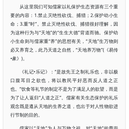
从这里我们可知儒家以礼保护生态资源有三个重
要的内容：1.禁止灭绝性砍伐、捕猎；2.保护幼小生
命；3.重“时”。禁止灭绝性砍伐、捕猎很好理解，因
为这种行为与“天地”的“生生大德”背道而驰。保护幼
小生命则与儒家重“养”的思想有关，“天地”生万物则
必又养育之，此乃天道之自然，“天地养万物”(《易传
•彖》)。
《礼记•乐记》：“是故先王之制礼乐也，非以极
口腹耳目之欲也，将以教民平好恶而反人道之正
也。”饮食等礼节的制定不是为了满足人的欲望，而是
为了让人返归“人道之正”。儒家有关生态保护的礼乐
观念既是遵从天地的生养之道，也出于对人性物欲进
行节制的目的。
儒家以“天地”为人与万物之祖，对“天地”的尊崇