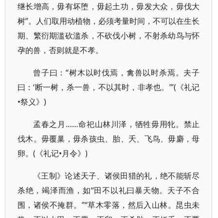
继长增高，毋有坏堕，毋起土功，毋发大众，毋伐大
树”。人们取用动植物，必须考量时间，不可以在生长
期、繁衍期滥砍滥杀，不砍伐小树，不射杀幼鸟与怀
孕的兽，否则就是不孝。
曾子曰：“树木以时伐焉，禽兽以时杀焉。夫子
曰：‘断一树，杀一兽，不以其时，非孝也。’”(《礼记
•祭义》)
孟春之月……命祀山林川泽，牺牲毋用牝。禁止
伐木。毋覆巢，毋杀孩虫、胎、夭、飞鸟、毋麝，母
卵。(《礼记•月令》)
《王制》论述天子、诸侯田猎的礼，绝不能斩尽
杀绝，竭泽而渔，如“田不以礼曰暴天物。天子不合
围，诸侯不掩群。”“草木零落，然后入山林。昆虫未