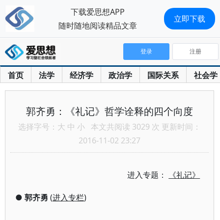
下载爱思想APP
立即下载
随时随地阅读精品文章
登录
注册
首页
法学
经济学
政治学
国际关系
社会学
郭齐勇：《礼记》哲学诠释的四个向度
选择字号：
大
中
小
本文共阅读 3029 次 更新时间：
2016-11-02 23:27
进入专题：
《礼记》
●
郭齐勇
(
进入专栏
)