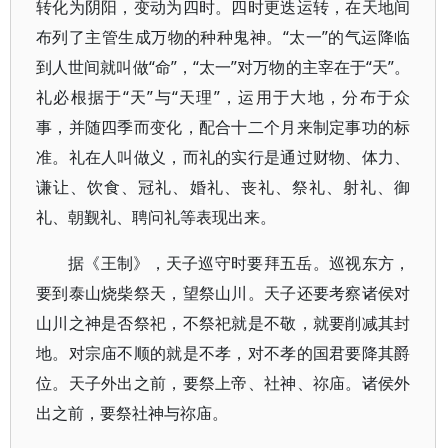
转化为阴阳，变动为四时。四时更迭运转，在天地间
布列了主管生成万物的种种鬼神。“太一”的气运降临
到人世间就叫做“命”，“太一”对万物的主宰在于“天”。
礼必根据于“天”与“天理”，运用于大地，分布于众
事，并随四季而变化，配合十二个月来制定事功的标
准。礼在人叫做义，而礼的实行是通过财物、体力、
谦让、饮食、冠礼、婚礼、丧礼、祭礼、射礼、御
礼、朝觐礼、聘问礼等表现出来。
据《王制》，天子巡守时要拜五岳。巡视东方，
要到泰山烧柴祭天，望祭山川。天子还要考察诸侯对
山川之神是否祭祀，不祭祀就是不敬，就要削减其封
地。对宗庙不顺的就是不孝，对不孝的国君要降其爵
位。天子外出之前，要祭上帝、社神、祢庙。诸侯外
出之前，要祭社神与祢庙。