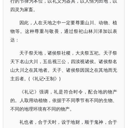
行的节律为本位，以礼义为器具，以人情为田地，以
四灵为家畜。
因此，人在天地之中一定要尊重山川、动物、植
物等。这种尊重与敬畏，通过祭祀山林川泽加以表
达：
天子祭天地，诸侯祭社稷，大夫祭五祀。天子祭
天下名山大川，五岳视三公，四渎视诸侯。诸侯祭名
山大川之在其地者。天子、诸侯祭因国之在其地而无
主后者。(《礼记•王制》)
《礼记》强调，礼是符合时令，配合地的物产
的。人取用动植物，依据于不同季节有不同的生物、
不同的地理环境有不同的物产。
礼也者，合于天时，设于地财，顺于鬼神，合于