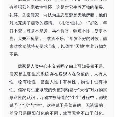
有着强烈的宗教性情怀，这是对它生养万物的敬畏、
礼拜。先秦儒家一向认为生态资源是天地所赐，他们
对此充满了虔敬的感情。《礼记•曲礼》：“岁凶，年
谷不登，君膳不祭肺，马不食谷，驰道不除，祭事不
县。大夫不食粱，士饮酒不乐。”年岁不好的时候，儒
家对饮食就特别要求节制，以体恤“天地”生养万物之
不易。
儒家是人类中心主义者吗？由上可知显然不是。
儒家是主张生态系统存在客观内在价值的，人有人
性，物有物性，甚至人性中有神性，物性中也有神
性。儒家对生态系统的价值判断基于“天地”对万物赋
形命性的认识，万物在被缔造的“生生”过程中，都被
赋予了“形”与“性”。这种赋予是普遍的、无遗漏的，
差异只是阴阳创化的不同，然而无物不出于创化。