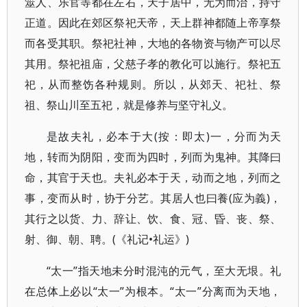
筮人、乐官等都在左右，天子居中，无为而治，持守
正道。因此在郊区祭祀天帝，天上群神都随上帝享祭
而各受其职。祭祀社神，大地的各物资与物产可以尽
其用。祭祀祖庙，父慈子孝的教化可以施行。祭祀五
祀，从而整饬各种规则。所以，从郊天、祀社、祭
祖、祭山川至五祀，就是修养与坚守礼义。
是故夫礼，必本于大(按：即太)一，分而为天
地，转而为阴阳，变而为四时，列而为鬼神。其降曰
命，其官于天也。夫礼必本于天，动而之地，列而之
事，变而从时，协于分艺。其居人也曰養(应为義)，
其行之以货、力、辞让、饮、食、冠、昏、丧、祭、
射、御、朝、聘。(《礼记•礼运》)
“太一”指天地未分时混沌的元气，至大无垠。礼
在总体上必以“太一”为根本。“太一”分离而为天地，