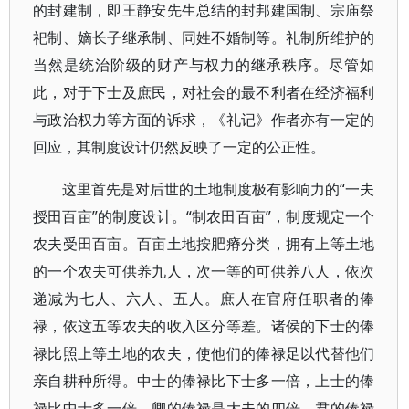
的封建制，即王静安先生总结的封邦建国制、宗庙祭
祀制、嫡长子继承制、同姓不婚制等。礼制所维护的
当然是统治阶级的财产与权力的继承秩序。尽管如
此，对于下士及庶民，对社会的最不利者在经济福利
与政治权力等方面的诉求，《礼记》作者亦有一定的
回应，其制度设计仍然反映了一定的公正性。
这里首先是对后世的土地制度极有影响力的“一夫
授田百亩”的制度设计。“制农田百亩”，制度规定一个
农夫受田百亩。百亩土地按肥瘠分类，拥有上等土地
的一个农夫可供养九人，次一等的可供养八人，依次
递减为七人、六人、五人。庶人在官府任职者的俸
禄，依这五等农夫的收入区分等差。诸侯的下士的俸
禄比照上等土地的农夫，使他们的俸禄足以代替他们
亲自耕种所得。中士的俸禄比下士多一倍，上士的俸
禄比中士多一倍，卿的俸禄是大夫的四倍，君的俸禄