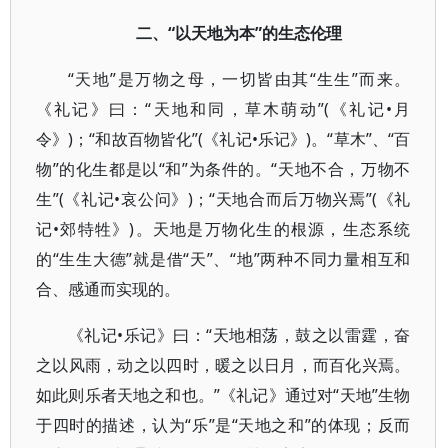
二、“以天地为本”的生态伦理
“天地”是万物之母，一切皆由其“生生”而来。
《礼记》曰：“天地和同，草木萌动”(《礼记•月
令》)；“和故百物皆化”(《礼记•乐记》)。“草木”、“百
物”的化生都是以“和”为条件的。“天地不合，万物不
生”(《礼记•哀公问》)；“天地合而后万物兴焉”(《礼
记•郊特牲》)。天地是万物化生的根源，生态系统
的“生生大德”就是借“天”、“地”两种不同力量相互和
合、感通而实现的。
《礼记•乐记》曰：“天地相荡，鼓之以雷霆，奋
之以风雨，动之以四时，暖之以日月，而百化兴焉。
如此则乐者天地之和也。”《礼记》通过对“天地”生物
于四时的描述，认为“乐”是“天地之和”的体现；反而