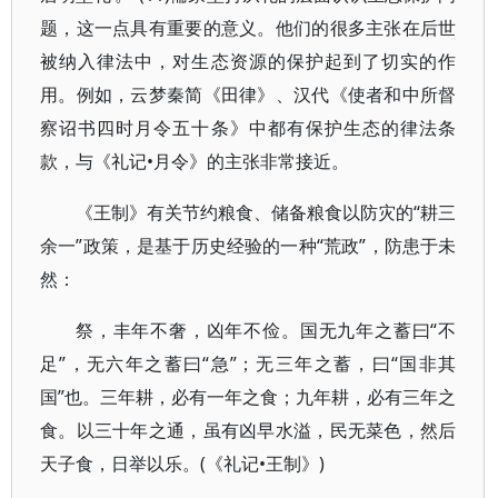
题，这一点具有重要的意义。他们的很多主张在后世
被纳入律法中，对生态资源的保护起到了切实的作
用。例如，云梦秦简《田律》、汉代《使者和中所督
察诏书四时月令五十条》中都有保护生态的律法条
款，与《礼记•月令》的主张非常接近。
《王制》有关节约粮食、储备粮食以防灾的“耕三
余一”政策，是基于历史经验的一种“荒政”，防患于未
然：
祭，丰年不奢，凶年不俭。国无九年之蓄曰“不
足”，无六年之蓄曰“急”；无三年之蓄，曰“国非其
国”也。三年耕，必有一年之食；九年耕，必有三年之
食。以三十年之通，虽有凶早水溢，民无菜色，然后
天子食，日举以乐。(《礼记•王制》)