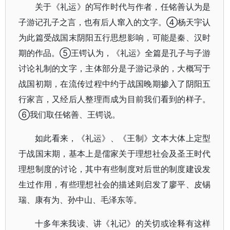
关于《礼运》的写作时代与作者，任铭善认为是
子游记孔子之言，也有后人窜入的文字。④杨天宇认
为此篇受战国末阴阳五行思想影响，可能是秦、汉时
期的作品。⑤王锷认为，《礼运》全篇是孔子与子游
讨论礼制的文字，主体部分是子游记录的，大概写于
战国初期，在流传过程中约于战国晚期掺入了阴阳五
行家言，又经后人整理而成为目前我们看到的样子。
⑥我们取任铭善、王锷说。
如此看来，《礼运》、《王制》文本大体上定型
于战国末期，基本上是儒家关于理想社会及圣王时代
理想制度的讨论，其中有些制度对后世的制度建设发
生过作用，有些理想社会的描述则启发了廖平、皮锡
瑞、康有为、孙中山、毛泽东等。
十多年来我读、讲《礼记》的关切或诠释有这样