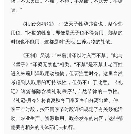
蛰，不以火田。不麛，不卵，不杀胎，不妖夭，不覆
巢。”
《礼记•郊特牲》：“故天子牲孕弗食也，祭帝弗
用也。”怀胎的牲畜，即便是天子也不得食用，郊祭的
时候也不能用，这都是对“天地”生养万物的礼敬。
《王制》又说：“林麓川泽以时入而不禁。”此与
《孟子》“泽梁无禁也”相类。“不禁”是不禁止老百姓
进入林麓川泽取用动植物，但要注意时令。这里当然
考虑到人取用的可持续性，但仍不止于此意。《礼
记》诸篇都隐含着礼制秩序与自然节律的一致性。
《礼记•月令》将春夏秋冬四季又各自分离出孟、仲、
季三个时段，按不同季节时段详细规定了有关祭祀活
动、农业生产、资源取用、政令发布的内容，这些都
需要有相关的具体部门去执行。