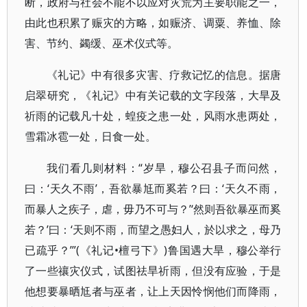
断，政府与社会不能不以应对灾荒为主要职能之一，
由此也积累了赈灾的方略，如赈济、调粟、养恤、除
害、节约、蠲缓、巫术仪式等。
《礼记》中有很多灾害、疗救记忆的信息。据唐
启翠研究，《礼记》中有关记载的文字段落，大旱及
祈雨的记载凡十处，蝗疫之患一处，风雨水患两处，
雪霜冰雹一处，日食一处。
我们看几则材料：“岁旱，穆公召县子而问然，
曰：‘天久不雨’，吾欲暴尪而奚若？曰：‘天久不雨，
而暴人之疾子，虐，毋乃不可与？’‘然则吾欲暴巫而奚
若？’曰：‘天则不雨，而望之愚妇人，於以求之，母乃
已疏乎？’”(《礼记•檀弓下》)鲁国遇大旱，穆公举行
了一些禳灾仪式，试图祛旱祈雨，但没有应验，于是
他想要暴晒尪者与巫者，让上天因怜悯他们而降雨，