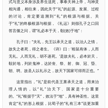
式与意义本身涉及养生送死，事奉天神上帝，与神灵
相沟通，相往来，因此关于“礼”的起源、发展、过程
的讨论，肯定要追溯到“礼”的根源与根据。关
于“礼”的终极根源与根据，《礼运》则假孔子之口回
答言偃之问，谓“礼必本于天，殽(效)于地”：
孔子曰：“夫礼，先王以承天之道，以治人之情，
故失之者死，得之者生。《诗》曰：‘相鼠有体，人而
无礼。人而无礼，胡不遄死。’是故夫礼，必本於天，
殽於地，列於鬼神，达於丧、祭、射、御、冠、昏、
朝、聘。故圣人以礼示之，故天下国家可得而正也。”
这里指出，“礼”是前代圣王禀承天之道，用来治
理人情的，以“礼”治天下、国家是十分重要
的。“礼”根据于“天”，效法于“地”，具有神圣性。这里
肯定“礼”的形上根据，比荀子的“礼有三本”说更加重