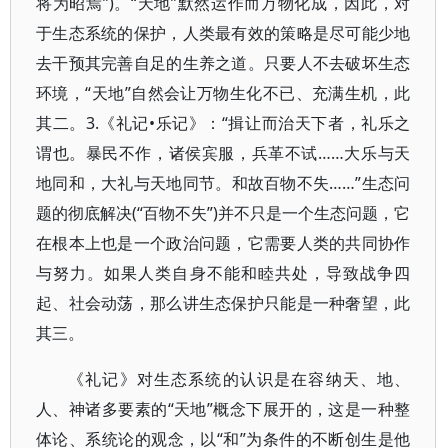
将为昭焉”)。“天地”默然运作而万物化成，因此，对
于生态系统的保护，人类最有效的策略是尽可能少地
去干预其完善自足的生养之道。只要人不去破坏生态
环境，“天地”自然会让万物生化不已、充满生机，此
其二。3.《礼记•乐记》：“揖让而治天下者，礼乐之
谓也。暴民不作，诸侯宾服，兵革不试……大乐与天
地同和，大礼与天地同节。和故百物不失……”生态问
题的彻底解决(“百物不失”)并不只是一个生态问题，它
在根本上也是一个政治问题，它需要人类的共同协作
与努力。如果人类自身不能和睦共处，导致战争四
起、社会动荡，那么讲生态保护只能是一种奢望，此
其三。
《礼记》对生态系统的认识是在容纳天、地、
人、神诸多要素的“天地”概念下展开的，这是一种整
体论、系统论的观念，以“和”为条件的不断创生是他