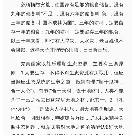
必须预防灾荒，使国家有足够的粮食储备。没有
九年的储备叫“不足”，没有六年的储备叫“急”，没有
三年的储备叫“国不成其为国”。三年的耕种，定要留
存一年的粮食；九年的耕种，定要留存三年的粮食。
以三十年来看，即使有大旱灾、大水灾，老百姓也不
会挨饿。这样天子才能安心用膳，日日听音乐。
先秦儒家以礼乐理顺生态资源，主要有三条原
则：1.人要生存，不得不对生态资源有所取用，但应
当顺应生态系统的生养之道，做到有理(“顺于鬼神，
合于人心”)、有节(“合于天时，设于地财”)，人类不能
为了一己之私去日益竭尽天地之材，此其一。2.《礼
记•乐记》：“是故大人举礼乐，则天地将为昭焉。天
地欣合，阴阳相得，煦妪覆育万物……”以礼乐精神关
照生态问题，就意味着对天地之道的清醒认识(“天地