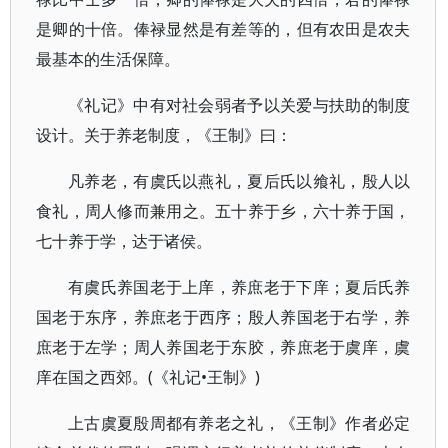
是卿的十倍。俸禄显然是有差等的，但有农田是农夫
最基本的生活保障。
《礼记》中有对社会弱者予以关爱与扶助的制度
设计。关于养老制度，《王制》曰：
凡养老，有虞氏以燕礼，夏后氏以飨礼，殷人以
食礼，周人修而兼用之。五十养于乡，六十养于国，
七十养于学，达于诸侯。
有虞氏养国老于上庠，养庶老于下庠；夏后氏养
国老于东序，养庶老于西序；殷人养国老于右学，养
庶老于左学；周人养国老于东胶，养庶老于虞庠，虞
庠在国之西郊。(《礼记•王制》)
上古虞夏殷周都有养老之礼，《王制》作者必定