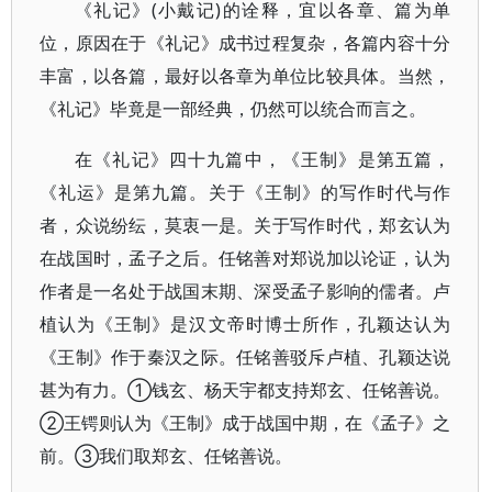
《礼记》(小戴记)的诠释，宜以各章、篇为单
位，原因在于《礼记》成书过程复杂，各篇内容十分
丰富，以各篇，最好以各章为单位比较具体。当然，
《礼记》毕竟是一部经典，仍然可以统合而言之。
在《礼记》四十九篇中，《王制》是第五篇，
《礼运》是第九篇。关于《王制》的写作时代与作
者，众说纷纭，莫衷一是。关于写作时代，郑玄认为
在战国时，孟子之后。任铭善对郑说加以论证，认为
作者是一名处于战国末期、深受孟子影响的儒者。卢
植认为《王制》是汉文帝时博士所作，孔颖达认为
《王制》作于秦汉之际。任铭善驳斥卢植、孔颖达说
甚为有力。①钱玄、杨天宇都支持郑玄、任铭善说。
②王锷则认为《王制》成于战国中期，在《孟子》之
前。③我们取郑玄、任铭善说。