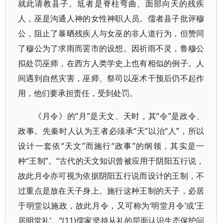
就此请教县子。尪者是脊柱弯曲、面部向天的残疾
人，巫是沟通人神的女性神职人员。儒者县子批评穆
公，阻止了暴晒残疾人与女巫的非人道行为，但赞同
了穆公为了求雨而罢市的设想。因祈雨不灵，鲁穆公
拟处罚巫师，在西方人类学史上也有相似的例子。人
间遇到自然灾害，巫师、祭司以巫术干预后仍不起作
用，他们要承担责任，受到处罚。
《月令》的“月”是天文、天时，其“令”是政令、
政事。先秦时人认为王者必须承“天”以治“人”，所以
设计一套依“天文”而施行“政事”的纲领，其实是一
种“王制”。“古代的天文知识曾被应用于阴阳五行说，
故此月令亦可视为依据阴阳五行说而设计的王制，不
过重点是放在天子身上。施行这种王制的天子，必居
于明堂以施政，故此月令，又可称为‘明堂月令’或‘王
居明堂礼’。”(11)儒家坚持从礼的层面认识生态保护问