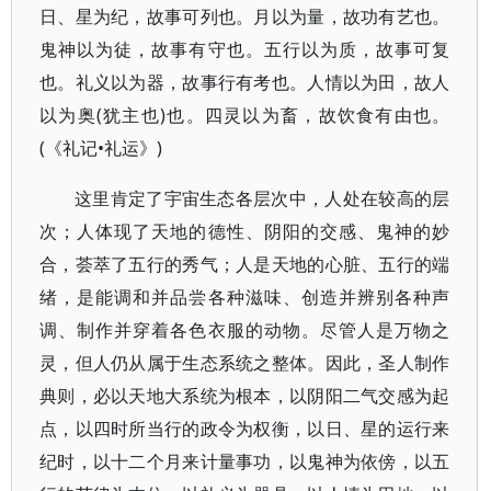
日、星为纪，故事可列也。月以为量，故功有艺也。
鬼神以为徒，故事有守也。五行以为质，故事可复
也。礼义以为器，故事行有考也。人情以为田，故人
以为奥(犹主也)也。四灵以为畜，故饮食有由也。
(《礼记•礼运》)
这里肯定了宇宙生态各层次中，人处在较高的层
次；人体现了天地的德性、阴阳的交感、鬼神的妙
合，荟萃了五行的秀气；人是天地的心脏、五行的端
绪，是能调和并品尝各种滋味、创造并辨别各种声
调、制作并穿着各色衣服的动物。尽管人是万物之
灵，但人仍从属于生态系统之整体。因此，圣人制作
典则，必以天地大系统为根本，以阴阳二气交感为起
点，以四时所当行的政令为权衡，以日、星的运行来
纪时，以十二个月来计量事功，以鬼神为依傍，以五