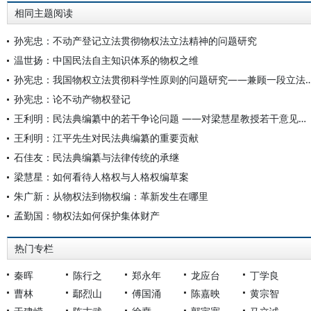
相同主题阅读
孙宪忠：不动产登记立法贯彻物权法立法精神的问题研究
温世扬：中国民法自主知识体系的物权之维
孙宪忠：我国物权立法贯彻科学性原则的问题研究——兼
孙宪忠：论不动产物权登记
王利明：民法典编纂中的若干争论问题 ——对梁慧星教授若干意见的几点回应
王利明：江平先生对民法典编纂的重要贡献
石佳友：民法典编纂与法律传统的承继
梁慧星：如何看待人格权与人格权编草案
朱广新：从物权法到物权编：革新发生在哪里
孟勤国：物权法如何保护集体财产
热门专栏
秦晖
陈行之
郑永年
龙应台
丁学良
曹林
鄢烈山
傅国涌
陈嘉映
黄宗智