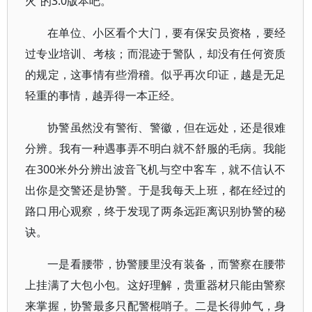
火”的3.0版本吧。
在单位、小区看个大门，要有保安员资格，要经
过专业培训、考核；而混迹于警队，却没有任何资质
的规定，这事情有些滑稽。似乎再次印证，越是无足
轻重的事情，越弄得一本正经。
协警虽然没有警衔、警徽，但在远处，还是很难
分辨。我有一种遇事弄不明白就不舒服的毛病。我能
在300米外分辨出波音飞机与空中客车，就不信认不
出你是交警还是协警。于是我每天上班，都在经过的
路口用心观察，终于发现了两条远距离识别协警的秘
诀。
一是看腰带，协警腰里没有装备，而警察在腰带
上挂满了大包小包。这好理解，贵重器材只能由警察
来掌握，协警最多只配警棍哨子。二是长得帅气，身