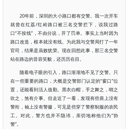
20年前，深圳的大小路口都有交警。我一次开车
就曾在红荔/红岭路口被三名交警拦下，说我过路
口“不按线”，不由分说，开了罚单。事实上当时因为
路口改造，根本就没有线。为此我与交警局打了一年
官司，结果是虽败犹荣。现在回想此事，那三名交警
站在路边的音容笑貌，还历历在目。
随着电子眼的引入，路口渐渐地不见了交警。只
在一些重要的路口，大概是交警部门认定的“窗口”位
置，还能看到活人值勤。黑衣白帽，手之舞之，哨之
吹之，煞有介事。但走近了一看，发现有些肩上没有
警衔，袖上没有警徽，可见是些穿了警察制服的农民
工。对此，警方也并不隐讳，亲切地称他们为“协
警”。