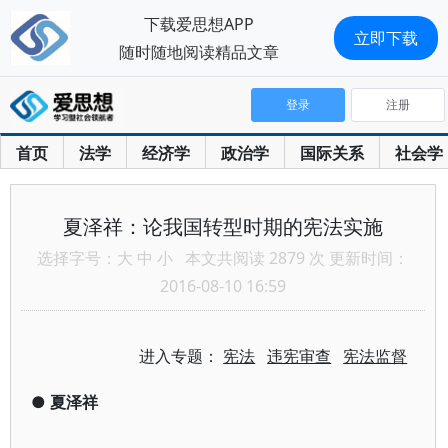
下载爱思想APP
立即下载
随时随地阅读精品文章
登录
注册
首页
法学
经济学
政治学
国际关系
社会学
夏泽祥：论我国转型时期的宪法实施
选择字号：
大
中
小
本文共阅读 2879 次 更新时间：
2016-08-10 16:59
进入专题：
宪法
违宪审查
宪法监督
●
夏泽祥