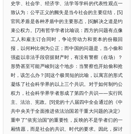
史学、社会学、经济学、法学等学科的代表性观点一
致认为：公平正义的阙失是当今社会的主要症结，[5]
官民矛盾是各种矛盾中的主要形态，[6]解决之道是约
束公权力。[7]有哲学学者比喻说：西方的问题有点像
工人和雇主订合同时，争论劳动力和资本的份额回
报，以何种比例为公正；而中国的问题是，当小偷和
强盗以非法手段窃据财产时，有没有警察（在场）？
形势甚至可能严峻到这个地步：当警察也开始偷和抢
时，该怎么办？[8]这个极简短的比喻，以寓言的形式
凝练了社会科学界的以上三个共识。对于如何制约公
权力，社会科学界学者形成了第四个共识——实行民
主、法治、宪政。[9]党的十八届四中全会通过的《中
共中央关于全面推进依法治国若干重大问题的决定》
重申了“依宪治国”的重要性，反映的不是学者们的一
厢情愿，而是社会的共识、时代的要求。因此，探讨