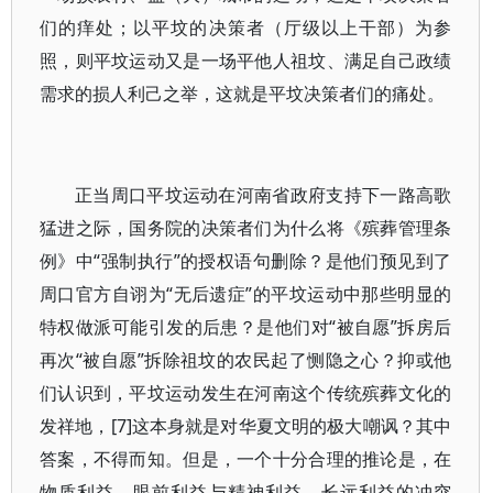
们的痒处；以平坟的决策者（厅级以上干部）为参
照，则平坟运动又是一场平他人祖坟、满足自己政绩
需求的损人利己之举，这就是平坟决策者们的痛处。
正当周口平坟运动在河南省政府支持下一路高歌
猛进之际，国务院的决策者们为什么将《殡葬管理条
例》中“强制执行”的授权语句删除？是他们预见到了
周口官方自诩为“无后遗症”的平坟运动中那些明显的
特权做派可能引发的后患？是他们对“被自愿”拆房后
再次“被自愿”拆除祖坟的农民起了恻隐之心？抑或他
们认识到，平坟运动发生在河南这个传统殡葬文化的
发祥地，[7]这本身就是对华夏文明的极大嘲讽？其中
答案，不得而知。但是，一个十分合理的推论是，在
物质利益、眼前利益与精神利益、长远利益的冲突