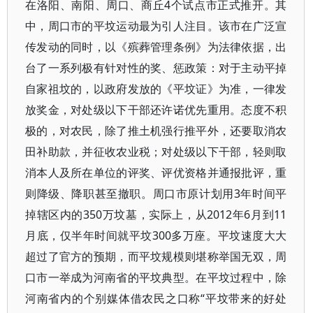
在洛阳、南阳、周口、商丘4个试点市正式推开。其
中，周口市的平坟运动最为引人注目。该市在广泛宣
传发动的同时，以《殡葬管理条例》为法律依据，出
台了一系列极有针对性的奖、惩政策：对于主动平掉
自家祖坟的，以政府发放的《平坟证》为准，一律发
放奖金，对处级以下干部还许诺优先重用。态度不积
极的，对农民，除了推土机强行推平外，还要取消农
田补助款，并征收农业税；对处级以下干部，轻则取
消本人及所在单位的评奖、评优资格并通报批评，重
则降级、降职甚至撤职。周口市原计划用3年时间平
掉辖区内的350万坟墓，实际上，从2012年6月到11
月底，仅半年时间就平坟300多万座。平坟速度大大
超过了官方的预期，而平坟规模则堪称举国无双，周
口市一举成为河南省的平坟典型。在平坟过程中，除
河南省内的个别媒体借农民之口称“平坟带来的好处