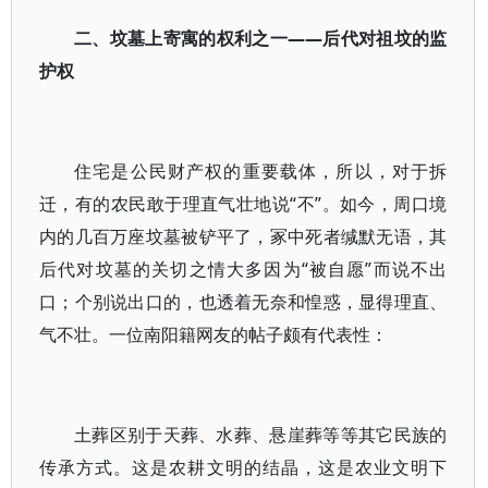
二、坟墓上寄寓的权利之一——后代对祖坟的监
护权
住宅是公民财产权的重要载体，所以，对于拆
迁，有的农民敢于理直气壮地说“不”。如今，周口境
内的几百万座坟墓被铲平了，冢中死者缄默无语，其
后代对坟墓的关切之情大多因为“被自愿”而说不出
口；个别说出口的，也透着无奈和惶惑，显得理直、
气不壮。一位南阳籍网友的帖子颇有代表性：
土葬区别于天葬、水葬、悬崖葬等等其它民族的
传承方式。这是农耕文明的结晶，这是农业文明下