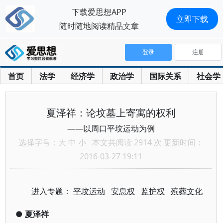
下载爱思想APP
立即下载
随时随地阅读精品文章
登录
注册
首页
法学
经济学
政治学
国际关系
社会学
夏泽祥：论坟墓上寄寓的权利
——以周口平坟运动为例
选择字号：
大
中
小
本文共阅读 2914 次 更新时间：
2016-03-27 19:11
进入专题：
平坟运动
安息权
监护权
殡葬文化
●
夏泽祥