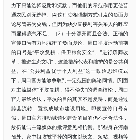
力下只能选择忍耐和沉默，而他们的示范作用更使普
通农民别无选择。[4]这种变相强制方式引发的负面舆
论尽管甚为尖锐，但因为缺少直接利害关系人的呼应
而显得底气不足。（2）十分漂亮而且合法、正确的
宣传口号有力地抗衡了负面舆论。周口平坟运动前期
的口号是“平坟复耕，保卫粮食安全”、“进行殡葬改
革，推进生态文明”，这些措辞代表和维护的是公共利
益。在“公共利益优于个人利益”这一政治思维模式
下，周口官方能够争取到一定范围的舆论同情。[5]面
对主流媒体“平坟复耕，得不偿失”的调查结论，周口
官方最终承认，平坟的目的其实不是复耕，而是通过
跨县流转，置换成城市建设用地。即便宣传口号有
假，周口官方推动城镇化建设的目的仍不乏合法性，
故仍能与主流媒体的批评意见相抗衡。那些身在河南
省外、家中祖坟被平掉的网友以长文、短帖、视频等