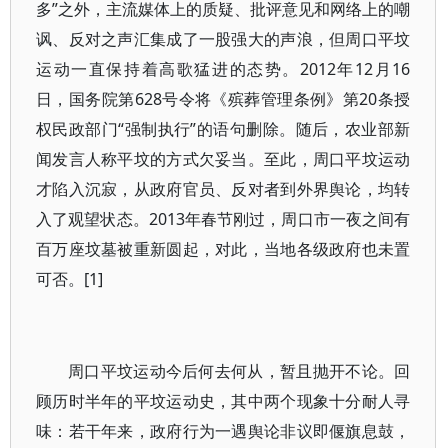
多”之外，主流媒体上的质疑、批评意见和网络上的嘲
讽、反对之声汇集成了一股强大的声浪，但周口平坟
运动一直保持着高歌猛进的态势。2012年12月16
日，国务院第628号令将《殡葬管理条例》第20条授
权民政部门“强制执行”的语句删除。随后，农业部新
闻发言人称平坟的方式欠妥当。至此，周口平坟运动
才陷入沉寂，从政府官员、反对者到外界舆论，均转
入了观望状态。2013年春节刚过，周口市一夜之间有
百万座坟墓被重新圆起，对此，当地各级政府也未置
可否。[1]
周口平坟运动今后何去何从，暂且抛开不论。回
顾历时半年的平坟运动史，其中两个现象十分耐人寻
味：若干年来，政府行为一遇舆论非议即偃旗息鼓，