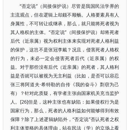
“否定说”（间接保护说）尽管是我国民法学界的
主流观点，但在逻辑上却颇不顺畅。人格要素具有人
身属性，不可转让或继承，那么，就只能将死者视为
其人格权的主体。“否定说”（间接保护说）却将死者
后代（近亲属）视为权利主体来实现对死者人格利益
的保护，这岂不是张冠李戴？况且，侵害死者人格权
的行为，未必一定会侵害死者后代（近亲属）的权
益。对于那些没有后代（近亲属）的死者，其人格利
益是否就可以被视为无主利益（比如，是否可以容忍
张三将阿道夫·希特勒的自传《我的奋斗》剽窃为己
有）？针对此质疑，有学者主张由国家机关充当监护
人。[26]但是，这种主张也有缺陷：如果侵权行为是
国家行为，那么，死者的人格利益如何能够得到有效
保障？除了上述逻辑缺陷外，“否定说”否认死者之权
利主体资格的具体理由，站在民法（学）的立场上看