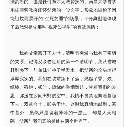
法割断的，也是任何东西无法替换的。南昌大学哲学
系杨雪骋教授缅怀父亲的一段文字，形象地描绘了围
绕祖坟而展开的“生死玄通”的场景，十分典型地体现
了后代对祖先那种“视死如视生”的真挚感情：
我的父亲离开了人世，清明节突然与我有了密切
的关系。记得父亲去世后的第一个清明节，我从省城
赶到乡下，与弟妹们挑了半天土，把父亲的坟头培得
厚厚实实的。我们在坟前摆下了酒，燃起了香、烛、
纸钱、鞭炮，顿时，缭绕的香烟飘起，带着我们的哀
思，弥漫在乡间田野的空中。我情不自禁地向着墓跪
下去，双掌合十，叩头于地。这时我真切地感到，墓
中墓外，虽然只是隔着薄薄的一层土，却是人天相
隔，父亲与我们真的是处在两个世界了。