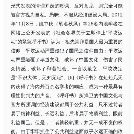
形式发表的情理并茂的嘲讽、反对意见，则完全可能
被官方视为自私、愚昧、不服从经济建设大局。2012
年11月8日，姚中秋（笔名秋风）等26名内地学者在
网络上公开发表的《社会各界关于立即停止“平坟运
动”的紧急呼吁书》认为：祖先崇拜是国人最为重要的
信仰，平坟运动严重侵犯了国民之信仰自由；平坟运
动严重颠覆了孝道文化，破坏了中国文化，伤害了民
众情感，破坏了和谐社会。一言以蔽之，平坟决定
是“不识大体，无知无耻”。[6]《呼吁书》在短短几天
内获得了海内外百余名学者的响应，成为一种最具有
理性批判力的声音。《呼吁书》所捍卫的中国文化与
官方所强调的经济建设都属于公共利益，只不过前者
属于精神利益、长远利益，后者属于物质利益、眼前
利益而已。但是，二者孰轻孰重，并无一成不变的权
衡。由于牢牢抓住了公共利益这面似乎永远正确的政