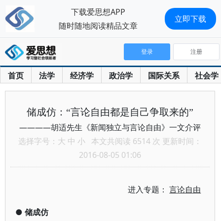
下载爱思想APP
立即下载
随时随地阅读精品文章
登录
注册
首页
法学
经济学
政治学
国际关系
社会学
储成仿：“言论自由都是自己争取来的”
————胡适先生《新闻独立与言论自由》一文介评
选择字号：
大
中
小
本文共阅读 6514 次 更新时间：
2016-08-05 01:06
进入专题：
言论自由
●
储成仿