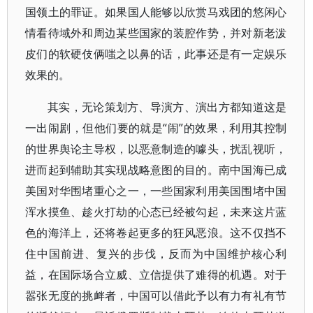
国领土的罪证。如果国人能够以欣赏马戏团的悠闲心
情看待域外和周边某些国家的装腔作势，并对新老泼
皮们的软硬伎俩嗤之以鼻的话，此事还是有一定娱乐
效果的。
其实，无论策划方、导演方、演出方都知道这是
一出闹剧，但他们要的就是“闹”的效果，利用其控制
的世界舆论主导权，以恶意制造的噱头，扰乱视听，
进而起到辅助其实现战略意图的目的。南中国海已成
美国对华围堵重心之一，一些国家利用美国围堵中国
浑水摸鱼、趁火打劫的心态已经被勾起，未来这片蓝
色的海洋上，还将卷起更多的狂风恶浪。这不仅挡不
住中国前进、复兴的步伐，反而为中国维护核心利
益，在国际场合立威、立信提供了难得的机遇。对于
嚣张无度的挑衅者，中国可以借此予以有力有礼有节