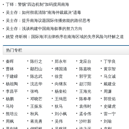
丁铎：警惕“四边机制”加码搅局南海
吴士存：如何彻底清除“南海仲裁裁决”遗毒
吴士存：提升南海议题国际传播效能的路径思考
吴士存：浅谈构建中国南海叙事的努力方向
姚莹 佟昕桐：国际海洋法律秩序在南海区域的失序风险与纾解之道
热门专栏
秦晖
陈行之
郑永年
龙应台
丁学良
曹林
鄢烈山
傅国涌
陈嘉映
黄宗智
于建嵘
陈志武
徐贲
郭宇宽
马立诚
杨祖陶
沈志华
向继东
赵汀阳
戴建业
李昌平
张鸣
杨奎松
王海光
周濂
杨鹏
邓晓芒
王缉思
陈奉孝
郭世佑
马玲
王振东
狄马
袁伟时
史啸虎
熊培云
秋风
刘小枫
孟令伟
雷一宁
周枫
蒋兆勇
吴伟
沙叶新
刘瑜
葛剑雄
储昭根
吴稼祥
许之远
袁刚