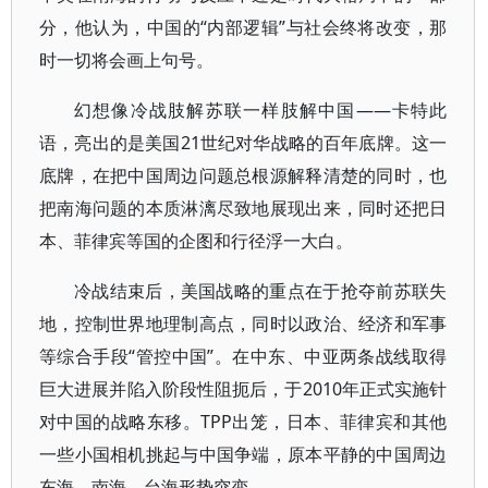
分，他认为，中国的“内部逻辑”与社会终将改变，那
时一切将会画上句号。
幻想像冷战肢解苏联一样肢解中国——卡特此
语，亮出的是美国21世纪对华战略的百年底牌。这一
底牌，在把中国周边问题总根源解释清楚的同时，也
把南海问题的本质淋漓尽致地展现出来，同时还把日
本、菲律宾等国的企图和行径浮一大白。
冷战结束后，美国战略的重点在于抢夺前苏联失
地，控制世界地理制高点，同时以政治、经济和军事
等综合手段“管控中国”。在中东、中亚两条战线取得
巨大进展并陷入阶段性阻扼后，于2010年正式实施针
对中国的战略东移。TPP出笼，日本、菲律宾和其他
一些小国相机挑起与中国争端，原本平静的中国周边
东海、南海、台海形势突变。