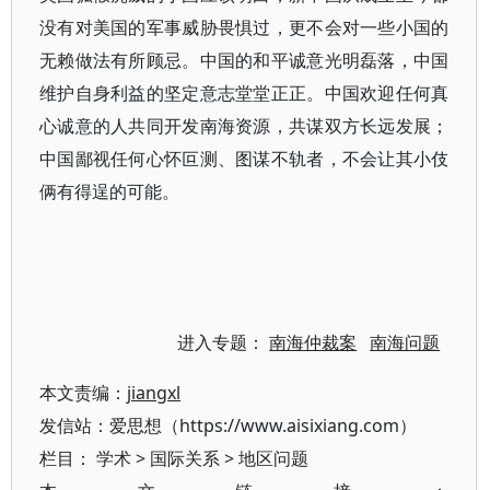
没有对美国的军事威胁畏惧过，更不会对一些小国的
无赖做法有所顾忌。中国的和平诚意光明磊落，中国
维护自身利益的坚定意志堂堂正正。中国欢迎任何真
心诚意的人共同开发南海资源，共谋双方长远发展；
中国鄙视任何心怀叵测、图谋不轨者，不会让其小伎
俩有得逞的可能。
进入专题：
南海仲裁案
南海问题
本文责编：
jiangxl
发信站：爱思想（https://www.aisixiang.com）
栏目：
学术
>
国际关系
>
地区问题