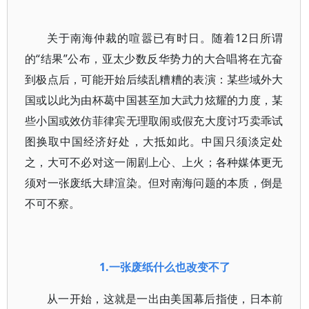
关于南海仲裁的喧嚣已有时日。随着12日所谓
的“结果”公布，亚太少数反华势力的大合唱将在亢奋
到极点后，可能开始后续乱糟糟的表演：某些域外大
国或以此为由杯葛中国甚至加大武力炫耀的力度，某
些小国或效仿菲律宾无理取闹或假充大度讨巧卖乖试
图换取中国经济好处，大抵如此。中国只须淡定处
之，大可不必对这一闹剧上心、上火；各种媒体更无
须对一张废纸大肆渲染。但对南海问题的本质，倒是
不可不察。
1.
一张废纸什么也改变不了
从一开始，这就是一出由美国幕后指使，日本前