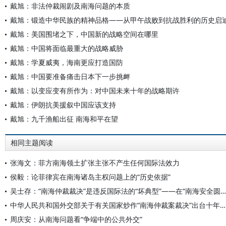
戴旭：非法仲裁闹剧及南海问题的本质
戴旭：锻造中华民族的精神品格——从甲午战败到抗战胜利的历史启
戴旭：美国围堵之下，中国新的战略空间在哪里
戴旭：中国将面临最重大的战略威胁
戴旭：学夏威夷，海南更应打造国防
戴旭：中国要准备痛击日本下一步挑衅
戴旭：以变应变有所作为：对中国未来十年的战略期许
戴旭：伊朗抗美援叙中国应该支持
戴旭：九千渔船出征 南海和平在望
相同主题阅读
张海文：菲方南海领土扩张主张不产生任何国际法效力
侯毅：论菲律宾在南海诸岛主权问题上的“历史依据”
吴士存：“南海仲裁裁决”是违反国际法的“坏典型”——在“南海安全圆桌对话”暨《南海仲裁案裁决新批驳》发布会上的主旨演讲
中华人民共和国外交部关于有关国家炒作“南海仲裁案裁决”出台十年的声明
周庆安：从南海问题看“争端中的公共外交”