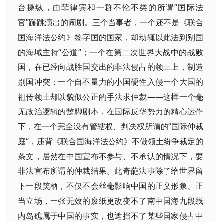
台操纵，由菲律宾和一群不伦不类的所谓“国际法
官”蹦跳演出的闹剧。三个当事者，一个还不是《联合
国海洋法公约》签字国的国家，却动辄以此法到别国
的海域主持“公道”；一个在第二次世界大战中的战败
国，在已经向战胜国交出的非法侵占的领土上，制造
别国冲突；一个自不量力的小国硬性入侵一个大国的
祖传领土却以貌似公正的手法求仲裁——这样一个毫
无政治逻辑的蹩脚剧本，在国际反华势力的精心运作
下，在一个完全没有管辖权、判决权所谓的“国际仲裁
庭“，违背《联合国海洋法公约》不做领土纷争裁定的
条文，居然在中国宣布不参与、不承认的情况下，要
非法宣布所谓的仲裁结果。此奇葩法事除了给世界留
下一段笑柄，不仅不会丝毫影响中国的正义形象、正
当立场，一张无效的废纸更改变不了南中国海九段线
内岛礁属于中国的事实，也遮挡不了某些国家侵占中