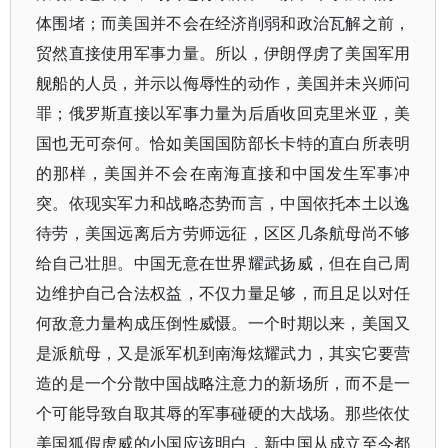
体围堵；而美国并不会在经济削弱和政治瓦解之前，
贸然直接使用军事力量。所以，伊朗俘虏了美国军用
舰船的人员，并示以侮辱性的动作，美国并未兴师问
罪；俄罗斯直接以军事力量为后盾收回克里米亚，美
国也无可奈何。恰如美国国防部长卡特的直白所表明
的那样，美国并不会在南海直接和中国发生军事冲
突。依现实军力和战略态势而言，中国依托本土以逸
待劳，美国远离后方劳师远征，区区几条航母尚不够
给自己壮胆。中国无意在世界耀武扬威，但在自己周
边维护自己合法权益，不仅力量足够，而且足以对任
何敌意力量构成压倒性威慑。一个时期以来，美国又
是派航母，又是派军机到南海炫耀武力，其实它要营
造的是一个分散中国战略注意力的新场所，而不是一
个可能导致自取其辱的军事碰硬的大战场。那些依仗
美国狐假虎威的小国应该明白，新中国从成立至今都