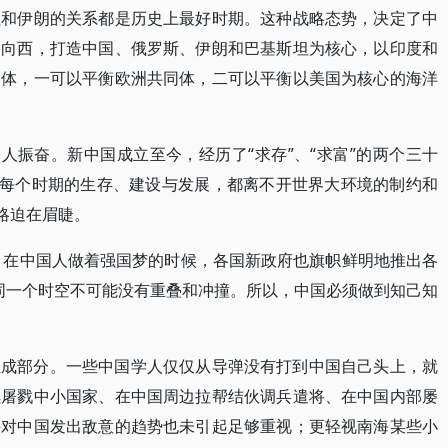
坦和伊朗的关系都是历史上最好时期。这种战略态势，决定了中
路向西，打造中国、俄罗斯、伊朗和巴基斯坦为核心，以印度和
同体，一可以平衡欧洲共同体，二可以平衡以美国为核心的海洋
人振奋。新中国成立至今，经历了“求存”、“求富”的两个三十
国每个时期的生存、建设与发展，都离不开世界大环境的制约和
略迫在眉睫。
届，在中国人做着强国梦的时候，各国新政府也旗帜鲜明地推出各
在同一个时空不可能没有重叠和冲撞。所以，中国必须做到知己知
组成部分。一些中国学人仅仅从导弹没有打到中国自己头上，就
续屠戮中小国家、在中国周边拉帮结伙调兵遣将、在中国内部屡
并对中国发出敌意的趋势也未引起足够重视；更轻视南海某些小