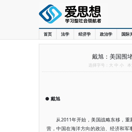
首页
法学
经济学
政治学
国际
戴旭：美国围
选择字号：
大
中
小
本文
●
戴旭
从2011年开始，美国战略东移，
营，中国在海洋方向的政治、经济和军