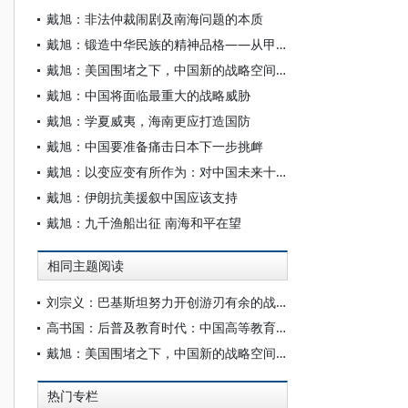
戴旭：非法仲裁闹剧及南海问题的本质
戴旭：锻造中华民族的精神品格——从甲午战败到抗战胜利的历史启迪
戴旭：美国围堵之下，中国新的战略空间在哪里
戴旭：中国将面临最重大的战略威胁
戴旭：学夏威夷，海南更应打造国防
戴旭：中国要准备痛击日本下一步挑衅
戴旭：以变应变有所作为：对中国未来十年的战略期许
戴旭：伊朗抗美援叙中国应该支持
戴旭：九千渔船出征 南海和平在望
相同主题阅读
刘宗义：巴基斯坦努力开创游刃有余的战略空间
高书国：后普及教育时代：中国高等教育发展的战略空间
戴旭：美国围堵之下，中国新的战略空间在哪里
热门专栏