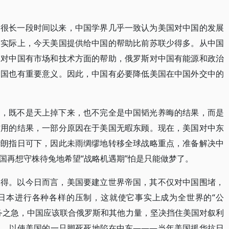
。很长一段时间以来，中国学界几乎一致认为美国对中国的发展
。实际上，今天美国提供给中国的帮助比前苏联少得多。从中国
本对中国有市场和技术方面的帮助，俄罗斯对中国有能源和政治
中国也有重要意义。因此，中国有必要降低美国在中国外交中的
期，既不是天上掉下来，也不完全是中国韬光养晦的结果，而是
作用的结果，一部分原因在于美国无暇东顾。现在，美国对中东
伊朗指日可下，因此未雨绸缪地转移全球战略重点，准备解决中
国再想守株待兔地希望“战略机遇期”怕是只能做梦了。
赢得。以今日而言，美国要建立世界帝国，其不仅对中国围堵，
日本进行各种各样的压制，这就使它事实上成为全世界的“公
务之急，中国应该联合俄罗斯和其他力量，坚决挡住美国对叙利
场，以使美国的一只脚死死地陷在中东———当年美国援华抗日