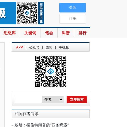
登录
注册
思想库
关键词
笔会
科普
排行
|
|
|
APP
公众号
微博
手机版
相同作者阅读
戴旭：捆住特朗普的“四条绳索”