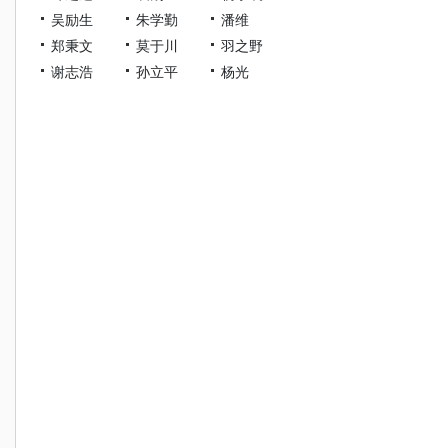
吴励生
朱学勤
潘维
郑秉文
莫于川
羽之野
谢志浩
孙立平
杨光