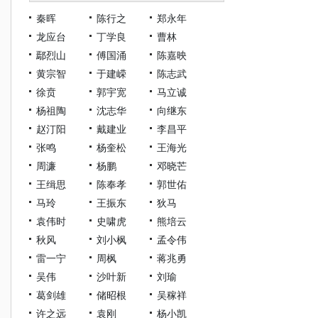
秦晖
陈行之
郑永年
龙应台
丁学良
曹林
鄢烈山
傅国涌
陈嘉映
黄宗智
于建嵘
陈志武
徐贲
郭宇宽
马立诚
杨祖陶
沈志华
向继东
赵汀阳
戴建业
李昌平
张鸣
杨奎松
王海光
周濂
杨鹏
邓晓芒
王缉思
陈奉孝
郭世佑
马玲
王振东
狄马
袁伟时
史啸虎
熊培云
秋风
刘小枫
孟令伟
雷一宁
周枫
蒋兆勇
吴伟
沙叶新
刘瑜
葛剑雄
储昭根
吴稼祥
许之远
袁刚
杨小凯