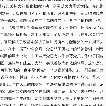
进行过破坏大陆新政权的活动，企图以武力重返大陆。在此期
人数很少，却在知识分子和政治界、经济界中有一定影响的民主
命统一战线。建国后又在共产党的领导下，参与了执政的工作。
命后，也曾与左派社会革命党联合执政，只是由于后者发动了武
成了单独的执政党。新中国建立后的历史表明，共产党尽管犯了
误，但它解决了或基本解决了国民党所不可能解决的一系列重大
进步。在十一届三中全会后，党总结了历史上的经验教训，制定
界瞩目的巨大成就。中国共产党已有八千余万党员，集中了国内
社区、连队等）建立了支部，实现着较为有效的领导。这种历史
可能取代的，也不是“再造”一个政党所能取代的。只是由于党
得不够好，以致一些人产生了“多党轮流执政”的想法。看来，
在组织上与作风上的纯洁性，坚决把反腐败的斗争进行到底，从
们坚定地树起党的领导的信念的当务之急。其实，古今中外，没
一党制或一党主政制，两党制或多党制，是没有缺陷的，问题是
论这种缺陷，有序、稳妥地做出必要的改革，使之适应本国社会