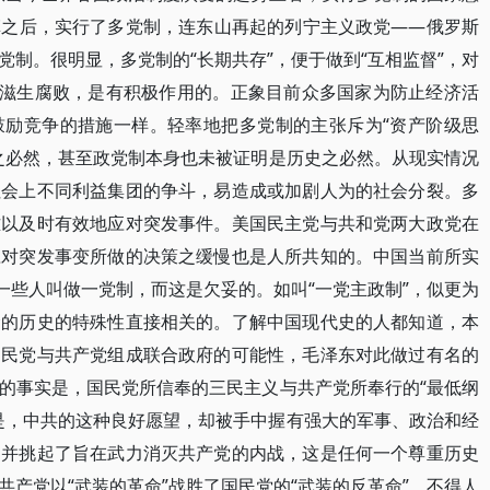
革之后，实行了多党制，连东山再起的列宁主义政党――俄罗斯
制。很明显，多党制的“长期共存”，便于做到“互相监督”，对
免滋生腐败，是有积极作用的。正象目前众多国家为防止经济活
鼓励竞争的措施一样。轻率地把多党制的主张斥为“资产阶级思
之必然，甚至政党制本身也未被证明是历史之必然。从现实情况
社会上不同利益集团的争斗，易造成或加剧人为的社会分裂。多
难以及时有效地应对突发事件。美国民主党与共和党两大政党在
应对突发事变所做的决策之缓慢也是人所共知的。中国当前所实
一些人叫做一党制，而这是欠妥的。如叫“一党主政制”，似更为
命的历史的特殊性直接相关的。了解中国现代史的人都知道，本
国民党与共产党组成联合政府的可能性，毛泽东对此做过有名的
的事实是，国民党所信奉的三民主义与共产党所奉行的“最低纲
是，中共的这种良好愿望，却被手中握有强大的军事、政治和经
，并挑起了旨在武力消灭共产党的内战，这是任何一个尊重历史
产党以“武装的革命”战胜了国民党的“武装的反革命”，不得人