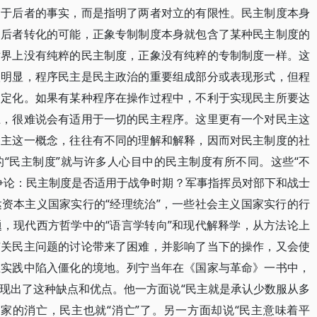
高于后者的事实，而是指明了两者对立的有限性。民主制度本身
向后者转化的可能，正象专制制度本身就包含了某种民主制度的
世界上没有纯粹的民主制度，正象没有纯粹的专制制度一样。这
很明显，程序民主是民主政治的重要组成部分或表现形式，但程
固定化。如果有某种程序在操作过程中，不利于实现民主所要达
上，很难说会有适用于一切的民主程序。这里更有一个对民主这
民主这一概念，往往有不同的理解和解释，因而对民主制度的社
“民主制度”就与许多人心目中的民主制度有所不同。这些“不
争论：民主制度是否适用于战争时期？军事指挥员对部下和战士
资本主义国家实行的“经理统治”，一些社会主义国家实行的行
，现代西方哲学中的“语言学转向”和现代解释学，从方法论上
有关民主问题的讨论带来了困难，并影响了当下的操作，又会使
在实践中陷入僵化的境地。列宁当年在《国家与革命》一书中，
现出了这种缺点和优点。他一方面说“民主就是承认少数服从多
家的消亡，民主也就“消亡”了。另一方面却说“民主意味着平