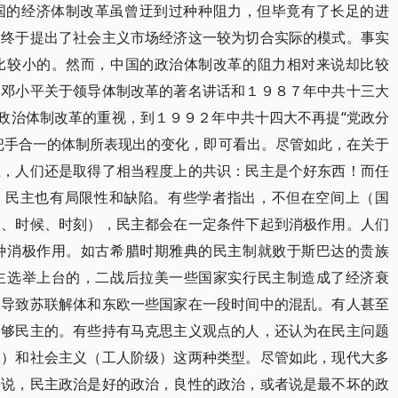
国的经济体制改革虽曾迂到过种种阻力，但毕竟有了长足的进
，终于提出了社会主义市场经济这一较为切合实际的模式。事实
比较小的。然而，中国的政治体制改革的阻力相对来说却比较
年邓小平关于领导体制改革的著名讲话和１９８７年中共十三大
对政治体制改革的重视，到１９９２年中共十四大不再提“党政分
把手合一的体制所表现出的变化，即可看出。尽管如此，在关于
上，人们还是取得了相当程度上的共识：民主是个好东西！而任
说，民主也有局限性和缺陷。有些学者指出，不但在空间上（国
期、时候、时刻），民主都会在一定条件下起到消极作用。人们
种消极作用。如古希腊时期雅典的民主制就败于斯巴达的贵族
主选举上台的，二战后拉美一些国家实行民主制造成了经济衰
念导致苏联解体和东欧一些国家在一段时间中的混乱。有人甚至
不够民主的。有些持有马克思主义观点的人，还认为在民主问题
级）和社会主义（工人阶级）这两种类型。尽管如此，现代大多
来说，民主政治是好的政治，良性的政治，或者说是最不坏的政