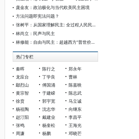
庞金友：政治极化与当代欧美民主困境
方法问题即宪法问题？
张树平：从国家理解民主: 全过程人民民主的一种政治学阐释
林尚立：民声与民主
林修能：自由与民主：超越西方“普世价值”的全人类共同价值理论建构初探
热门专栏
秦晖
陈行之
郑永年
龙应台
丁学良
曹林
鄢烈山
傅国涌
陈嘉映
黄宗智
于建嵘
陈志武
徐贲
郭宇宽
马立诚
杨祖陶
沈志华
向继东
赵汀阳
戴建业
李昌平
张鸣
杨奎松
王海光
周濂
杨鹏
邓晓芒