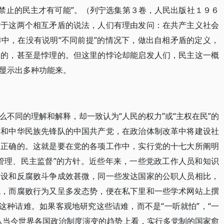
何禁止的民主才有可能”。（列宁选集第３卷，人民出版社１９６
对于这两个相互矛盾的说法，人们有理由发问：在共产主义社会
中，在没有说明“不同前提”的情况下，做出自相矛盾的定义，
陷的，甚至是悖理的。但这里的悖论却能启发人们，民主这一概
显示出多种功能来。
不同的理解和解释，却一致认为“人民的权力”或“主权在民”的
民和中华民族先锋队的中国共产党，在政治体制改革中将建设社
和正确的。这就是要在党的各项工作中，实行党的十七大所阐明
管理、民主监督”的方针。近些年来，一些党政工作人员和知识
建设和反腐败斗争成效甚微，同一些发达国家的公职人员相比，
低，而腐败行为又呈多发态势，便在私下里和一些学术网站上撰
这种诘难。如果客观地研究这些诘难，而不是“一听就怕”，“一
从当今世界各国政治制度演变的趋势上看，实行多党制的国家愈