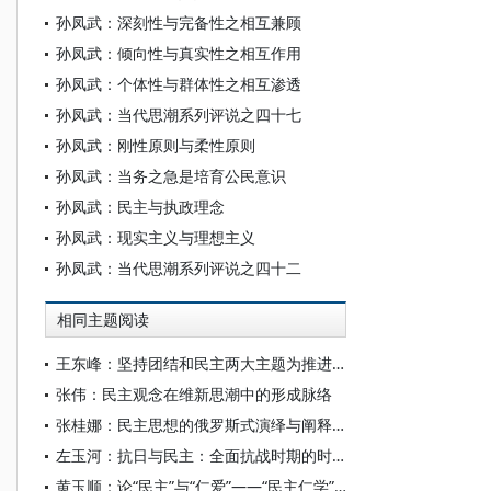
孙凤武：深刻性与完备性之相互兼顾
孙凤武：倾向性与真实性之相互作用
孙凤武：个体性与群体性之相互渗透
孙凤武：当代思潮系列评说之四十七
孙凤武：刚性原则与柔性原则
孙凤武：当务之急是培育公民意识
孙凤武：民主与执政理念
孙凤武：现实主义与理想主义
孙凤武：当代思潮系列评说之四十二
相同主题阅读
王东峰：坚持团结和民主两大主题为推进中国式现代化广泛凝心聚力
张伟：民主观念在维新思潮中的形成脉络
张桂娜：民主思想的俄罗斯式演绎与阐释——以俄罗斯保守自由主义流派为例
左玉河：抗日与民主：全面抗战时期的时代主题及其思想回应
黄玉顺：论“民主”与“仁爱”——“民主仁学”的“体用”问题