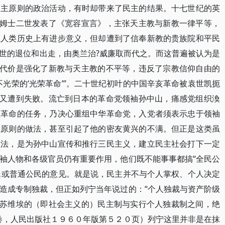
民主原则的政治活动，有时却带来了民主的结果。十七世纪的英
詹姆士二世发表了《宽容宣言》，主张天主教与新教一律平等，
在人类历史上有进步意义，但却遭到了信奉新教的贵族院和平民
世的退位和出走，由奥兰治?威廉取而代之。而这普遍被认为是
的代价是强化了新教与天主教的不平等，违反了宗教信仰自由的
光荣的‘光荣革命’”。二十世纪初叶的中国辛亥革命被袁世凯扼
但又遭到失败。流亡到日本的革命党领袖孙中山，痛感党组织渙
主革命的任务，乃决心重组中华革命党，入党者须表示忠于领袖
主原则的做法，甚至引起了他的密友黄兴的不满。但正是这类虽
做法，是为孙中山宣传和推行三民主义，建立民主社会打下一定
袖人物和各级官员仍有重要作用，他们既不能事事都搞“全民公
选民或普通公民的意见。就是说，民主并不与个人掌权、个人决定
造成专制独裁，但正如列宁当年说过的：“个人独裁与资产阶级
“苏维埃的（即社会主义的）民主制与实行个人独裁制之间，绝
卷，人民出版社１９６０年版第５２０页）列宁这里并非是在抹