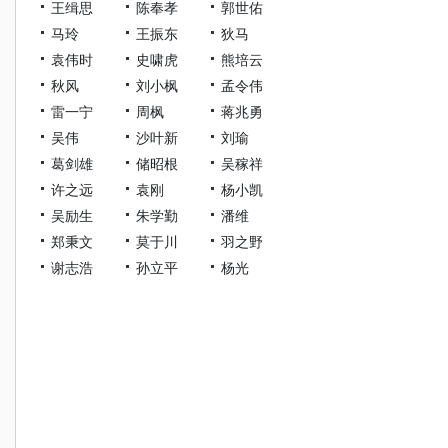
王缉思
陈奉孝
郭世佑
马玲
王振东
狄马
袁伟时
史啸虎
熊培云
秋风
刘小枫
孟令伟
雷一宁
周枫
蒋兆勇
吴伟
沙叶新
刘瑜
葛剑雄
储昭根
吴稼祥
许之远
袁刚
杨小凯
吴励生
朱学勤
潘维
郑秉文
莫于川
羽之野
谢志浩
孙立平
杨光