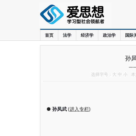
首页
法学
经济学
政治学
国际
孙
—
选择字号：
大
中
小
本文
●
孙凤武
(
进入专栏
)