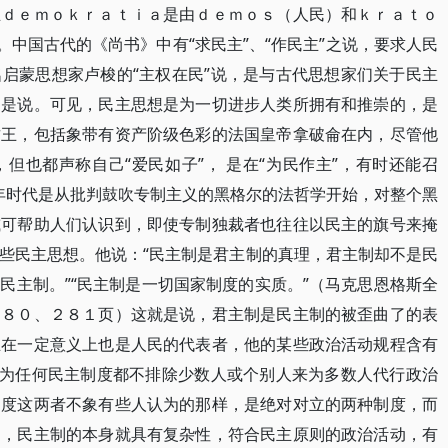
主ｄｅｍｏｋｒａｔｉａ是由ｄｅｍｏｓ（人民）和ｋｒａｔｏ
。中国古代的《尚书》中有“求民主”、“作民主”之说，要求人民
启蒙思想家卢梭的“主权在民”说，是与古代思想家们关于民主
如是说。可见，民主思想是为一切进步人类所拥有和推崇的，是
君王，包括象带有资产阶级色彩的法国皇帝拿破侖在内，尽管他
但也都声称自己“爱民如子”， 是在“为民作主”，有时还能召
青年时代是从批判鼓吹专制主义的黑格尔的法哲学开始，对整个黑
或可帮助人们认识到，即使专制独裁者也往往以民主的旗号来掩
些民主思想。他说：“民主制是君主制的真理，君主制却不是民
民主制。”“民主制是一切国家制度的实质。”（马克思恩格斯全
２８０、２８１页）这就是说，君主制是民主制的被歪曲了的表
主在一定意义上也是人民的代表者，他的某些政治活动规程含有
因为任何民主制度都不排除少数人或个别人来为多数人代行政治
制度这两者不象有些人认为的那样，是绝对对立的两种制度，而
明，民主制的本身就具有复杂性，符合民主原则的政治活动，有