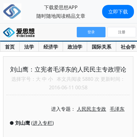
下载爱思想APP
立即下载
随时随地阅读精品文章
登录
注册
首页
法学
经济学
政治学
国际关系
社会学
刘山鹰：立宪者毛泽东的人民民主专政理论
选择字号：
大
中
小
本文共阅读 5880 次 更新时间：
2016-06-11 00:58
进入专题：
人民民主专政
毛泽东
●
刘山鹰
(
进入专栏
)