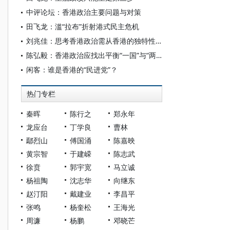
中评论坛：香港政治主要问题与对策
田飞龙：滥“拉布”折射港式民主危机
刘兆佳：思考香港政治需从香港的独特性出发
陈弘毅：香港政治应找出平衡“一国”与“两制”的中道
闲客：谁是香港的“民进党”？
热门专栏
秦晖
陈行之
郑永年
龙应台
丁学良
曹林
鄢烈山
傅国涌
陈嘉映
黄宗智
于建嵘
陈志武
徐贲
郭宇宽
马立诚
杨祖陶
沈志华
向继东
赵汀阳
戴建业
李昌平
张鸣
杨奎松
王海光
周濂
杨鹏
邓晓芒