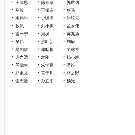
王缉思
陈奉孝
郭世佑
马玲
王振东
狄马
袁伟时
史啸虎
熊培云
秋风
刘小枫
孟令伟
雷一宁
周枫
蒋兆勇
吴伟
沙叶新
刘瑜
葛剑雄
储昭根
吴稼祥
许之远
袁刚
杨小凯
吴励生
朱学勤
潘维
郑秉文
莫于川
羽之野
谢志浩
孙立平
杨光