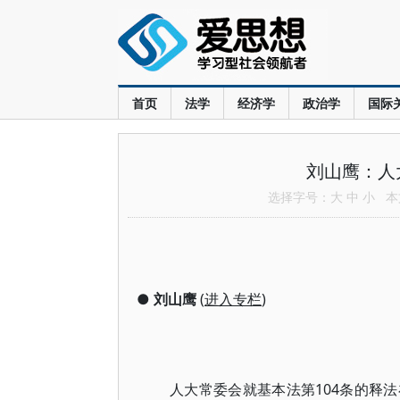
首页
法学
经济学
政治学
国际
刘山鹰：人
选择字号：
大
中
小
本文
●
刘山鹰
(
进入专栏
)
人大常委会就基本法第104条的释