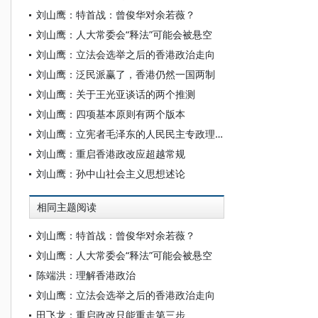
刘山鹰：特首战：曾俊华对余若薇？
刘山鹰：人大常委会“释法”可能会被悬空
刘山鹰：立法会选举之后的香港政治走向
刘山鹰：泛民派赢了，香港仍然一国两制
刘山鹰：关于王光亚谈话的两个推测
刘山鹰：四项基本原则有两个版本
刘山鹰：立宪者毛泽东的人民民主专政理论
刘山鹰：重启香港政改应超越常规
刘山鹰：孙中山社会主义思想述论
相同主题阅读
刘山鹰：特首战：曾俊华对余若薇？
刘山鹰：人大常委会“释法”可能会被悬空
陈端洪：理解香港政治
刘山鹰：立法会选举之后的香港政治走向
田飞龙：重启政改只能重走第三步