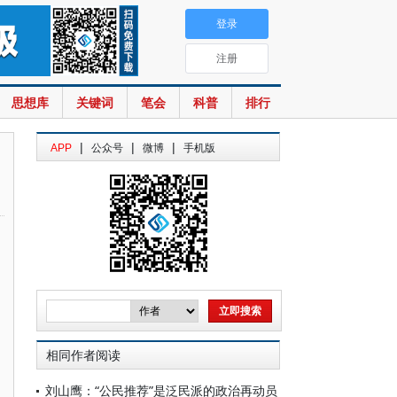
登录
注册
思想库
关键词
笔会
科普
排行
|
|
|
APP
公众号
微博
手机版
相同作者阅读
刘山鹰：“公民推荐”是泛民派的政治再动员