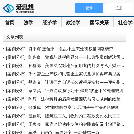
登录
注册
首页
法学
经济学
政治学
国际关系
社会学
文章列表
[案例分析]
肖平辉 王佳阳：食品小业态处罚裁量问题研究——以“芹菜案”展
[案例分析]
陈兴良：骗税与逃税的界分——以典型案例解决司法争议
[案例分析]
孙群郎：美国法院对地产征用案的判决与私人财产权的变迁
[案例分析]
涉民营企业产权和民营企业家权益保护再审典型案例
[案例分析]
樊崇义：诽谤罪之自诉转公诉程序衔接——评杭州郎某、何某涉嫌诽
[案例分析]
章文英：行政协议履行处于“僵局”状态下的处理规则
[案例分析]
陈辉：法律解释的后果考量困境与司法裁判的政策取向——以“知假
[案例分析]
张继成：对“顺德醉驾案”无罪判决书的法逻辑解析——兼论优秀判
[案例分析]
温毅斌：建筑包工头用收到的工程款支付农民工工资后借用农民工名
[案例分析]
王贞会：家庭监护功能缺位的实践表征及其治理路径——以308名
[案例分析]
车浩：山西“订婚强奸案”三论·徒留一叹