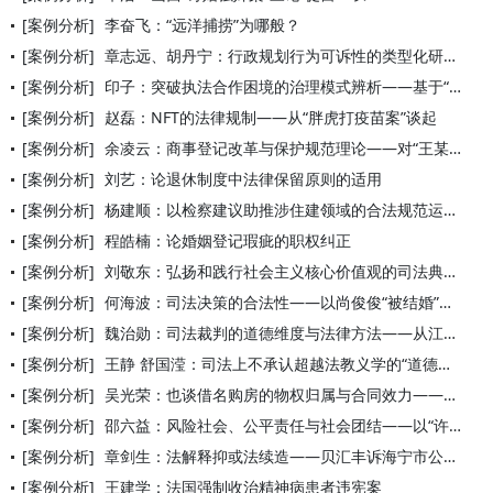
[案例分析]
李奋飞：“远洋捕捞”为哪般？
[案例分析]
章志远、胡丹宁：行政规划行为可诉性的类型化研究——以“湛江喜
[案例分析]
印子：突破执法合作困境的治理模式辨析——基于“三非两违”治理
[案例分析]
赵磊：NFT的法律规制——从“胖虎打疫苗案”谈起
[案例分析]
余凌云：商事登记改革与保护规范理论——对“王某琳案”的分析
[案例分析]
刘艺：论退休制度中法律保留原则的适用
[案例分析]
杨建顺：以检察建议助推涉住建领域的合法规范运营
[案例分析]
程皓楠：论婚姻登记瑕疵的职权纠正
[案例分析]
刘敬东：弘扬和践行社会主义核心价值观的司法典范
[案例分析]
何海波：司法决策的合法性——以尚俊俊“被结婚”案为例
[案例分析]
魏治勋：司法裁判的道德维度与法律方法——从江歌案民事一审判决
[案例分析]
王静 舒国滢：司法上不承认超越法教义学的“道德审判”——对“
[案例分析]
吴光荣：也谈借名购房的物权归属与合同效力——以涉借名购房与借
[案例分析]
邵六益：风险社会、公平责任与社会团结——以“许云鹤案”为切入
[案例分析]
章剑生：法解释抑或法续造——贝汇丰诉海宁市公安局交通警察大队
[案例分析]
王建学：法国强制收治精神病患者违宪案