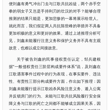
便刘鑫有勇气冲出门去与江歌共抗凶徒，两个赤手空
拳的弱女子又岂是手持利刃的壮汉的对手？能够合理
推测的结果只能是，更加悲惨的一幕将展示给世人。
就此而言，我们假定两人共抗陈世峰的举措并不具备
更加积极的意义和更好的效果。通过上述推理分析可
见，刘鑫未能履行注意义务和保护义务并不具有主观
故意，也难以成立间接故意。
关于被告刘鑫的民事侵权责任认定，邹兵建根
据“一般侵权责任三阶层构成要件体系”说，及刘鑫在
江歌遇害事件过程中的行为表现，在事实要件、违法
性、有责性三部分构成要件方面，作出如下推理：因
刘鑫未能履行提示江歌凶杀风险注意义务、遁入公寓
并反锁房门的行为、未能与江歌共抗风险履行安全保
障义务与江歌的死亡之间都不能够成立因果关系，因