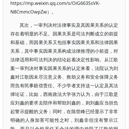
https://mp.weixin.qq.com/s/OiG663SsVK-
N8CmmcOwpZw
）。
其次，一审判决对法律事实及其因果关系的认定
存在着明显的不足。因果关系是司法判断成立的前提
和基础，而因果关系又包括事实因果关系和法律因果
关系，其中事实因果关系构成法律推理的小前提，对
法律适用和司法判决的结论起着决定性影响。从江歌
案一审判决对事实因果关系的认定来看，法院认为刘
鑫对江歌因未尽注意义务、救助义务和安全保障义务
而负有民事赔偿责任。不少学者支持这一认定及其法
律论证，比如，西南政法大学张力认为，由于江歌是
应刘鑫的要求去陪伴和帮助刘鑫的，则刘鑫应当担负
起警示提醒的义务；同时，在陈世峰已经显示了非常
明确的人身加害可能性之时，刘鑫非但没有警示江
歌，而且以合租居住不合法的理由劝阻了江歌的报