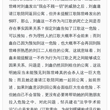
世峰对刘鑫发出“我会不顾一切”的威胁之后，刘鑫邀
请江歌陪同返回公寓，但并未提醒江歌陈世峰发出的
恫吓。那么，刘鑫这一不作为与江歌的死亡之间是否
存在事实因果关系？假定刘鑫告知了江歌这一危险，
可以推知，作为理性人的江歌大概率不会前来；而刘
鑫自己因为预知到这一危险，也大概率不会再回到陈
世峰所熟悉的刘江二人租住的公寓。这就意味着，刘
鑫未能提醒这一不作为行为与江歌之死之间能够成立
因果关系。问题是，刘鑫仍然回到租住的公寓，这说
明她应当未能预见到陈世峰真的会杀人这一巨大危
险；而且她还邀请江歌陪同她一起回公寓，如前所
述，如果刘鑫意识到回公寓会面临巨大生命危险，不
但她自己不会冒险，更没有必要将帮助她的同胞朋友
拉入危险之中。对此问题，邹兵建在“法学学术前
沿”公众号发表的《江歌案中，为何刘暖曦构成且仅构