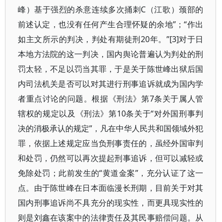
峰）基于强烈的杀意连续多次捅刺C（江歌）颈部的
前述认定，也没有任何产生合理怀疑的余地”；“作出
如主文所示的判决，判处有期徒刑20年。”[3]对于日
本地方法院的这一判决，国内舆论普遍认为判处的刑
罚太轻，不足以罚当其罪，于是关于陈世峰出狱后国
内司法机关是否可以对其进行刑事追诉就成为国内学
者重点讨论的问题。根据《刑法》第7条关于属人管
辖权的规定以及《刑法》第10条关于“对外国刑事判
决的消极承认的规定”，凡在中华人民共和国领域外犯
罪，依据上述规定应当负刑事责任的，虽经外国审判
和处罚，仍然可以再次提起刑事追诉，但可以减轻或
免除处罚；此前发生的“黄道金案”，充分认证了这一
点。由于陈世峰在日本面临漫长刑期，目前关于对其
国内刑事追诉尚不具充分的现实性，而更具现实性的
则是刘鑫在该案中的法律责任及其民事赔偿问题。从