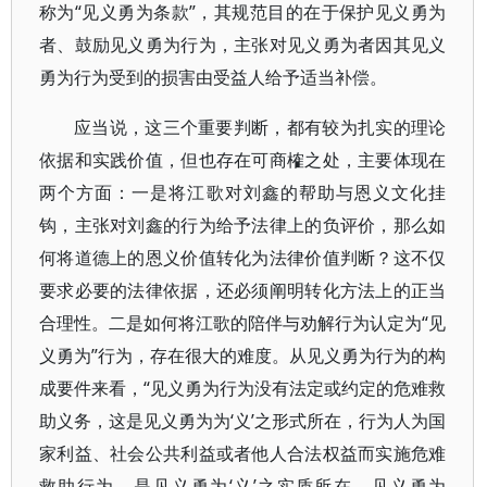
称为“见义勇为条款”，其规范目的在于保护见义勇为
者、鼓励见义勇为行为，主张对见义勇为者因其见义
勇为行为受到的损害由受益人给予适当补偿。
应当说，这三个重要判断，都有较为扎实的理论
依据和实践价值，但也存在可商榷之处，主要体现在
两个方面：一是将江歌对刘鑫的帮助与恩义文化挂
钩，主张对刘鑫的行为给予法律上的负评价，那么如
何将道德上的恩义价值转化为法律价值判断？这不仅
要求必要的法律依据，还必须阐明转化方法上的正当
合理性。二是如何将江歌的陪伴与劝解行为认定为“见
义勇为”行为，存在很大的难度。从见义勇为行为的构
成要件来看，“见义勇为行为没有法定或约定的危难救
助义务，这是见义勇为为‘义’之形式所在，行为人为国
家利益、社会公共利益或者他人合法权益而实施危难
救助行为，是见义勇为‘义’之实质所在。见义勇为