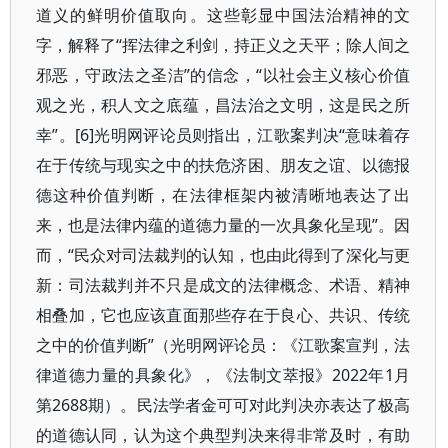
道义的鲜明价值取向。这些彰显中国法治精神的文
字，解释了“挥法律之利剑，持正义之天平；除人间之
邪恶，守政法之圣洁”的信念，“以社会主义核心价值
观之光，积人文之底蕴，昌法治之文明，这是民之所
幸”。[6]光明网评论员则指出，江歌案判决“意味着存
在于传统与现实之中的扶危济困、朋友之谊、以德报
德这种价值判断，在法律框架内被清晰地表达了出
来，也是法律内蕴的道德力量的一次具象化呈现”。因
而，“民众对司法裁判的认知，也由此得到了深化与更
新：司法裁判并不只是成文的法律概念、术语、精神
相叠加，它也应该直面那些存在于良心、共识、传统
之中的价值判断”（光明网评论员：《江歌案宣判，法
律道德力量的具象化》，《法制文萃报》2022年1月
第2688期）。民法学者金可可对此判决亦表达了极高
的道德认同，认为这个典型判决来得非常及时，有助