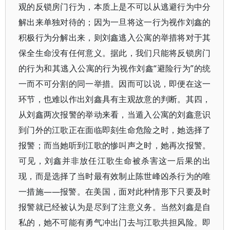
观的反锁房门行为，本质上是不可以从逃避行为中分
解出来单独对待的；因为一旦将这一行为视作刘鑫的
积极行为分解出来，则刘鑫逃入公寓的举措将对于其
保全生命没有任何意义。据此，我们只能将反锁房门
的行为和其逃入公寓的行为视作刘鑫“避险行为”的统
一而不可分割的同一举措。因而可以说，即便在这一
环节，也难以作出刘鑫具有主观故意的判断。其四，
从刘鑫两次报警的举动来看，当遁入公寓的刘鑫意识
到门外的江歌正在面临即刻生命危险之时，她选择了
报警；而当她听到江歌的惨叫声之时，她再次报警。
可见，刘鑫并非放任江歌生命被杀害这一后果的出
现，而是选择了当时最有效制止陈世峰凶杀行为的唯
一措施——报警。在美国，面对此种情形下只要及时
报警就已经被认为是尽到了注意义务。当然刘鑫是自
私的，她不可能有勇气冲出门去与江歌共担风险。即