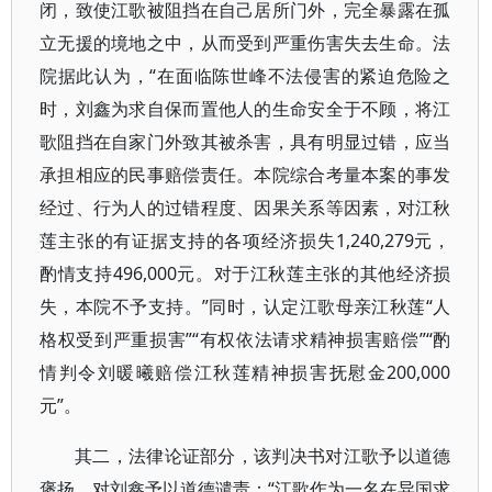
闭，致使江歌被阻挡在自己居所门外，完全暴露在孤
立无援的境地之中，从而受到严重伤害失去生命。法
院据此认为，“在面临陈世峰不法侵害的紧迫危险之
时，刘鑫为求自保而置他人的生命安全于不顾，将江
歌阻挡在自家门外致其被杀害，具有明显过错，应当
承担相应的民事赔偿责任。本院综合考量本案的事发
经过、行为人的过错程度、因果关系等因素，对江秋
莲主张的有证据支持的各项经济损失1,240,279元，
酌情支持496,000元。对于江秋莲主张的其他经济损
失，本院不予支持。”同时，认定江歌母亲江秋莲“人
格权受到严重损害”“有权依法请求精神损害赔偿”“酌
情判令刘暖曦赔偿江秋莲精神损害抚慰金200,000
元”。
其二，法律论证部分，该判决书对江歌予以道德
褒扬，对刘鑫予以道德谴责：“江歌作为一名在异国求