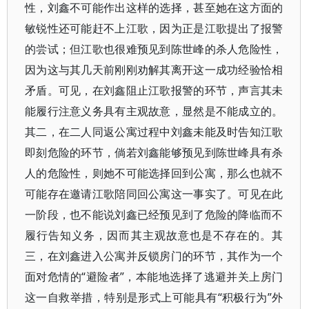
性，刘鑫不可能作出这样的选择，甚至她在这方面的
敏锐性还可能赶不上江歌，因为正是江歌提出了报警
的尝试；但江歌也很难预见到陈世峰的杀人危险性，
因为这与其几天前刚刚劝解其离开这一成功经验恰相
矛盾。可见，在刘鑫阻止江歌报警的环节，声言其未
能履行注意义务具有主观故意，显然是不能成立的。
其二，在二人同返公寓过程中刘鑫未能及时告知江歌
即刻危险的环节，倘若刘鑫能够预见到陈世峰具有杀
人的危险性，则她不可能选择回到公寓，那么也就不
可能存在邀请江歌陪同回公寓这一事实了。可见在此
一阶段，也不能说刘鑫已经预见到了危险的降临而不
履行告知义务，因而其主观故意也是不存在的。其
三，在刘鑫进入公寓并反锁房门的环节，其作为一个
面对危情的“避险者”，本能地选择了逃避并关上房门
这一自救举措，特别是形式上可能具有“积极行为”外