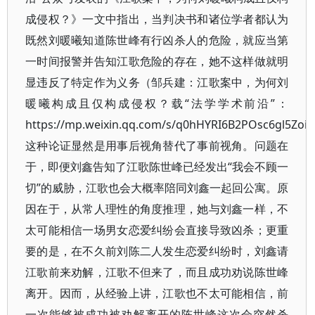
成侵权？》一文中指出，当判决书和诸位学者都认为
既然刘暖曦知道陈世峰有行凶杀人的危险，就应当第
一时间报警并告知江歌危险的存在，她不这样做就明
显违反了特定作为义务（邹兵建：江歌案中，为何刘
暖曦构成且仅构成侵权？载“法学学术前沿”：
https://mp.weixin.qq.com/s/q0hHYRI6B2POsc6gl5Zoi
这种论证显然是用事后视角替代了事前视角。问题在
于，即便刘鑫告知了江歌陈世峰已经发出“我会不顾一
切”的威胁，江歌也会大概率陪同刘鑫一起回公寓。原
因在于，从常人理性的角度推理，她与刘鑫一样，不
太可能相信一场男女恋爱纠纷会直接导致凶杀；更重
要的是，在不久前刘陈二人发生恋爱纠纷时，刘鑫请
江歌前来劝解，江歌不但来了，而且成功劝说陈世峰
离开。因而，从经验上讲，江歌也不太可能相信，前
一次能够被成功被劝解离开的陈世峰这次会突然杀