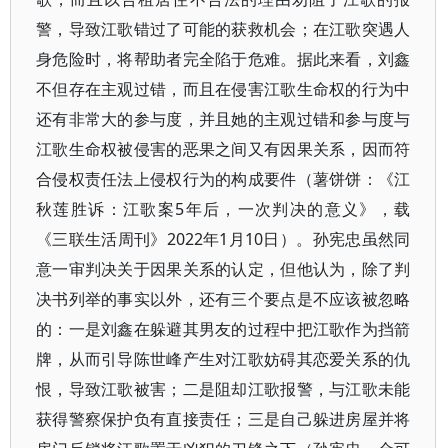
警，导致江歌错过了可能的获救机会；在江歌突遇人
身危险时，将帮助者完全陷于危难。据此来看，刘鑫
不但存在主观过错，而且在侵害江歌生命权的行为中
还有非常大的参与度，并且她的主观过错和参与度与
江歌生命权被侵害的恶果之间又有因果关系，因而符
合侵权责任法上侵权行为的构成要件（薯饼饼：《江
秋莲胜诉：江歌案5年后，一次判决的意义》，载
《三联生活周刊》2022年1月10日）。孙宪忠虽然同
意一审判决关于因果关系的认定，但他认为，除了判
决书列举的事实以外，还有三个要点是不应该被忽略
的：一是刘鑫在躲避其男友的过程中把江歌作为挡箭
牌，从而引导陈世峰产生对江歌妨碍其恋爱关系的仇
恨，导致江歌被害；二是阻却江歌报警，与江歌未能
获得警察保护负有直接责任；三是自己躲进房屋并将