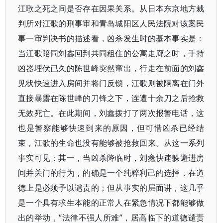
江歌之死之间是否存在因果关系。从日本东京地方裁
判所对江歌的刑事审和青岛城阳区人民法院对该案民
事一审判决书的描述看，凶杀发生时的基本事实是：
当江歌陪同刘鑫回到共同租住的公寓走廊之时，手持
凶器埋伏已久的陈世峰突然窜出，行走在前面的刘鑫
见状快速进入房间并将门反锁，江歌则被隔离在门外
直接暴露在陈世峰的刀锋之下，连遭十余刀之后抢救
无效死亡。在此期间，刘鑫拨打了两次报警电话，这
也是警察能够快速到来的原因，但可惜凶杀已经结
束，江歌的生命也没有能够被抢救回来。从这一系列
事实可见：其一，当凶杀降临时，刘鑫快速躲避进房
间并关门的行为，的确是一个纯粹利己的选择，在道
德上是必须予以谴责的；但从事实的层面讲，这几乎
是一个具有求生本能的正常人在紧急情况下都能够做
出的举动，“法律不强人所难”，居高临下的道德谴责