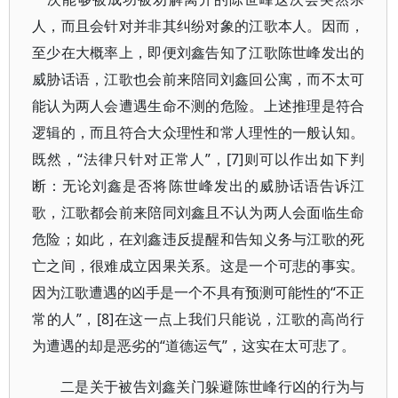
人，而且会针对并非其纠纷对象的江歌本人。因而，
至少在大概率上，即便刘鑫告知了江歌陈世峰发出的
威胁话语，江歌也会前来陪同刘鑫回公寓，而不太可
能认为两人会遭遇生命不测的危险。上述推理是符合
逻辑的，而且符合大众理性和常人理性的一般认知。
既然，“法律只针对正常人”，[7]则可以作出如下判
断：无论刘鑫是否将陈世峰发出的威胁话语告诉江
歌，江歌都会前来陪同刘鑫且不认为两人会面临生命
危险；如此，在刘鑫违反提醒和告知义务与江歌的死
亡之间，很难成立因果关系。这是一个可悲的事实。
因为江歌遭遇的凶手是一个不具有预测可能性的“不正
常的人”，[8]在这一点上我们只能说，江歌的高尚行
为遭遇的却是恶劣的“道德运气”，这实在太可悲了。
二是关于被告刘鑫关门躲避陈世峰行凶的行为与