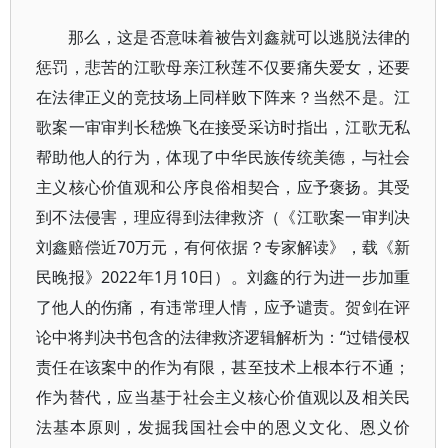
那么，这是否意味着被告刘鑫就可以逃脱法律的
惩罚，悲苦的江歌母亲江秋莲不仅要痛失爱女，还要
在法律正义的竞技场上同样败下阵来？当然不是。江
歌案一审审判长嵇焕飞在接受采访时指出，江歌无私
帮助他人的行为，体现了中华民族传统美德，与社会
主义核心价值观和公序良俗相契合，应予褒扬。其受
到不法侵害，理应得到法律救济（《江歌案一审判决
刘鑫赔偿近70万元，有何依据？专家解读》，载《新
民晚报》2022年1月10日）。刘鑫的行为进一步加重
了他人的伤痛，有违常理人情，应予谴责。贺剑在评
论中将判决书包含的法律救济逻辑解析为：“过错侵权
责任在该案中的作为有限，甚至技术上根本行不通；
作为替代，应当基于社会主义核心价值观以及相关民
法基本原则，发掘我国社会中的恩义文化、恩义价