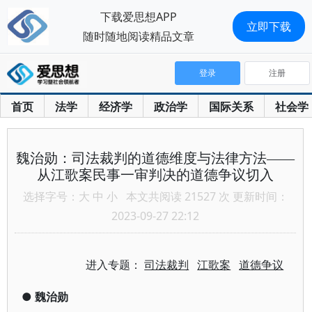
下载爱思想APP
立即下载
随时随地阅读精品文章
登录
注册
首页
法学
经济学
政治学
国际关系
社会学
魏治勋：司法裁判的道德维度与法律方法——
从江歌案民事一审判决的道德争议切入
选择字号：
大
中
小
本文共阅读 21527 次 更新时间：
2023-09-27 22:12
进入专题：
司法裁判
江歌案
道德争议
●
魏治勋