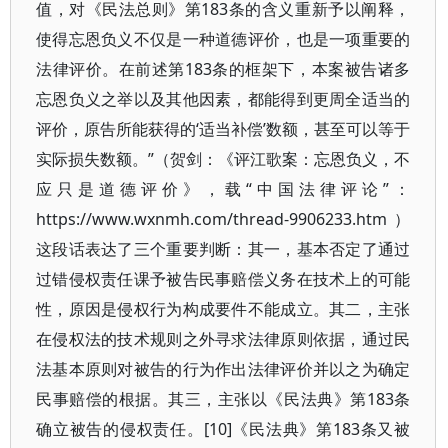
值，对《民法总则》第183条的含义重新予以阐释，
使得忘恩负义不仅是一种道德评价，也是一项重要的
法律评价。在前述第183条的框架下，本案被告诸多
忘恩负义之举以及其他因素，都能得到更周全适当的
评价，原告所能获得的‘适当补偿’数额，甚至可以等于
实际损失数额。”（贺剑：《评江歌案：忘恩负义，不
应只是道德评价》，载“中国法律评论”：
https://www.wxnmh.com/thread-9906233.htm
）
这段话表达了三个重要判断：其一，基本否定了通过
过错侵权责任课予被告民事赔偿义务在技术上的可能
性，原因是侵权行为构成要件不能成立。其二，主张
在侵权法的技术规则之外寻求法律原则依据，通过民
法基本原则对被告的行为作出法律评价并以之为确定
民事赔偿的根据。其三，主张以《民法典》第183条
确立被告的侵权责任。[10]《民法典》第183条又被