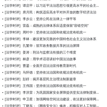
[法学时评]
谭启平：以习近平法治思想引领更高水平的社会主义法治国家建设
[法学时评]
席月民：构筑适应高水平对外开放的数字经济法治
[法学时评]
李步云：坚持公民在法律上一律平等
[法学时评]
雷磊：成熟的法律体系应适度保留“容错空间”
[法学时评]
周叶中：坚持依法治国和依规治党有机统一
[法学时评]
李林：建设更加完善的中国特色社会主义法治体系
[法学时评]
孔繁华：筑牢政务数据共享的法治屏障
[法学时评]
姜涛：刑法与监察法衔接的三个维度
[法学时评]
林彦：用学术话语讲好中国法治故事
[法学时评]
曹鎏：全面开启法治宣传教育新时代
[法学时评]
马怀德：坚持依法治国和依规治党有机统一
[法学时评]
彭錞：揭开基层民主治理法制新篇章
[法学时评]
王伟国：坚持依法治国和依规治党有机统一
[法学时评]
李洪雷：为巩固国家安全屏障提供坚实法律制度保障
[法学时评]
申卫星：加强网络空间法治建设，依法更好保障网络安全
[法学时评]
丁晓东：《网络安全法》修改，积极应对人工智能治理安全挑战