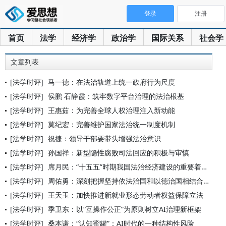
登录
注册
首页
法学
经济学
政治学
国际关系
社会学
文章列表
[法学时评]
马一德：在法治轨道上统一政府行为尺度
[法学时评]
侯鹏 石静霞：筑牢数字平台治理的法治根基
[法学时评]
王惠茹：为完善全球人权治理注入新动能
[法学时评]
莫纪宏：完善维护国家法治统一制度机制
[法学时评]
祝捷：领导干部要带头增强法治意识
[法学时评]
孙国祥：新型隐性腐败司法回应的积极与审慎
[法学时评]
席月民：“十五五”时期我国法治经济建设的重要着力点
[法学时评]
周佑勇：深刻把握坚持依法治国和以德治国相结合的丰富内涵和实践
[法学时评]
王天玉：加快推进新就业形态劳动者权益保障立法
[法学时评]
季卫东：以“互操作公正”为原则树立AI治理新框架
[法学时评]
桑本谦：“认知蜜罐”：AI时代的一种结构性风险