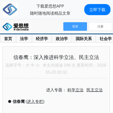
下载爱思想APP
立即下载
随时随地阅读精品文章
登录
注册
首页
法学
经济学
政治学
国际关系
社会学
信春鹰：深入推进科学立法、民主立法
选择字号：
大
中
小
本文共阅读 596 次 更新时间：2026-
05-20 00:32
进入专题：
科学立法
民主立法
●
信春鹰
(
进入专栏
)