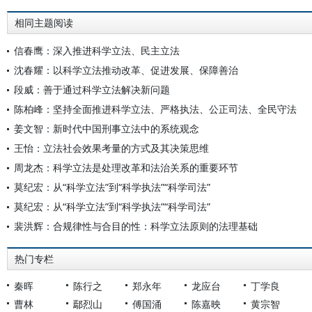
相同主题阅读
信春鹰：深入推进科学立法、民主立法
沈春耀：以科学立法推动改革、促进发展、保障善治
段威：善于通过科学立法解决新问题
陈柏峰：坚持全面推进科学立法、严格执法、公正司法、全民守法
姜文智：新时代中国刑事立法中的系统观念
王怡：立法社会效果考量的方式及其决策思维
周龙杰：科学立法是处理改革和法治关系的重要环节
莫纪宏：从“科学立法”到“科学执法”“科学司法”
莫纪宏：从“科学立法”到“科学执法”“科学司法”
裴洪辉：合规律性与合目的性：科学立法原则的法理基础
热门专栏
秦晖
陈行之
郑永年
龙应台
丁学良
曹林
鄢烈山
傅国涌
陈嘉映
黄宗智