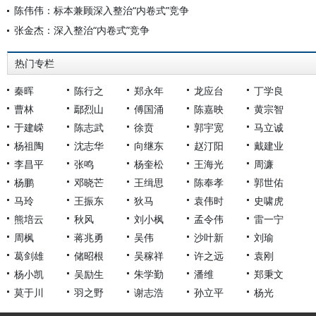
陈伟伟：标本兼顾深入整治“内卷式”竞争
张金杰：深入整治“内卷式”竞争
热门专栏
秦晖
陈行之
郑永年
龙应台
丁学良
曹林
鄢烈山
傅国涌
陈嘉映
黄宗智
于建嵘
陈志武
徐贲
郭宇宽
马立诚
杨祖陶
沈志华
向继东
赵汀阳
戴建业
李昌平
张鸣
杨奎松
王海光
周濂
杨鹏
邓晓芒
王缉思
陈奉孝
郭世佑
马玲
王振东
狄马
袁伟时
史啸虎
熊培云
秋风
刘小枫
孟令伟
雷一宁
周枫
蒋兆勇
吴伟
沙叶新
刘瑜
葛剑雄
储昭根
吴稼祥
许之远
袁刚
杨小凯
吴励生
朱学勤
潘维
郑秉文
莫于川
羽之野
谢志浩
孙立平
杨光