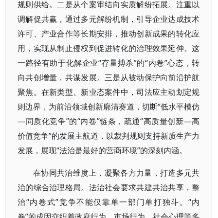
规则供给。二是从个案审结向实质解纷拓展。注重以
调解促共赢，通过多元解纷机制，引导企业达成技术
许可、产业合作等长期安排，推动创新成果的转化应
用，实现从制止侵权到促进转化的治理效果延伸。这
一路径有助于化解企业“存量搏杀”的“内卷”心态，转
向共创增量，共谋发展。三是从被动保护向前沿护航
聚焦。在新类型、新业态案件中，司法应主动划定规
则边界，为前沿领域创新廓清赛道，切断“低水平模仿
—同质化竞争”的“内卷”链条，疏通“高质量创新—高
价值竞争”的发展主航道，以裁判规则支持新质生产力
发展，展现“法治是最好的营商环境”的深刻内涵。
在协同共治维度上，凝聚各方力量，打造多元共
治的综合治理格局。法治社会要求共建共治共享，整
治“内卷式”竞争不能仅靠单一部门单打独斗。“内
卷”的成因交织着政府行为、市场行为、社会心理等多