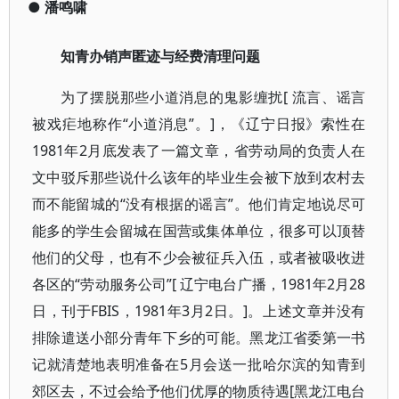
●
潘鸣啸
知青办销声匿迹与经费清理问题
为了摆脱那些小道消息的鬼影缠扰[ 流言、谣言
被戏疟地称作“小道消息”。]，《辽宁日报》索性在
1981年2月底发表了一篇文章，省劳动局的负责人在
文中驳斥那些说什么该年的毕业生会被下放到农村去
而不能留城的“没有根据的谣言”。他们肯定地说尽可
能多的学生会留城在国营或集体单位，很多可以顶替
他们的父母，也有不少会被征兵入伍，或者被吸收进
各区的“劳动服务公司”[ 辽宁电台广播，1981年2月28
日，刊于FBIS，1981年3月2日。]。上述文章并没有
排除遣送小部分青年下乡的可能。黑龙江省委第一书
记就清楚地表明准备在5月会送一批哈尔滨的知青到
郊区去，不过会给予他们优厚的物质待遇[黑龙江电台