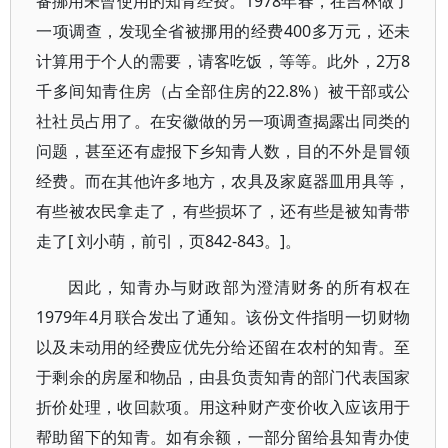
备挪用未曾使用的知青经费。1978年春，在吉林做了
一项调查，发现全省被挪用的经费400多万元，还未
计算用于个人的需要，请客吃饭，等等。此外，2万8
千多间知青住房（占全部住房的22.8%）被干部或公
社社员占用了。在安徽做的另一项调查揭露出同类的
问题，甚至还有虚报下乡知青人数，目的不外是冒领
经费。而在其他许多地方，农具及家庭器皿用具等，
有些被农民拿走了，有些损坏了，还有些是被知青带
走了[ 刘小萌，前引，页842-843。]。
因此，知青办与财政部为澄清财务的所有权在
1979年4月联合发出了通知。该份文件指明一切财物
以及未动用的经费应优先分给还留在农村的知青。至
于剩余的房屋和物品，由县负责知青的部门代表国家
折价处理，收回款项。用这种财产变价收入应该用于
帮助留下的知青。如有余额，一部分留给县知青办使