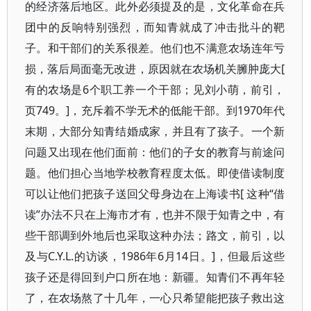
的经济落后地区。此外必须提及的是，文化革命在兵
团中的反响特别强烈，而知青就成了冲击批斗的靶
子。和干部们的关系很差。他们也不满意农场连年亏
损，落后局面毫无改进，原因就在农场机关臃肿庞大[
有的农场是6个职工养一个干部；见刘小萌，前引，
页749。]，充斥着不学无术的低能干部。到1970年代
末期，大部分知青结婚成家，并且有了孩子。一个新
问题又出现在他们面前：他们的子女的教育与前途问
题。他们担心当地学校教育程度太低。即使借读制度
可以让他们把孩子送回父母身边在上海读书[ 这种“借
读”办法不只在上海市才有，也并不限于知青之中，有
些干部调到外地后也采取这种办法；路文，前引，以
及与C.Y.L.的访谈，1986年6月14日。]，但最后这些
孩子还是得回到户口所在地：新疆。知青们不再年轻
了，在农场熬了十几年，一心只希望能把孩子救出这