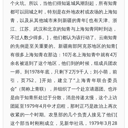
个火坑。所以，当他们得知返城风潮刮起，所有知青
都可以回城之时，特别是在外地农村或农场的上海知
青，以及从其他城市来到新疆的青年[ 也有天津、浙
江、江苏、武汉和北京的知青与上海知青同时到达，
不过人数少得多。]，他们都认为该行动了。云南知青
的先例是至关重要的。新疆南部阿克苏地区的知青[
有很多上海知青在那边：10万名上海知青中就有4万
余名被送到了这个地区，他们到的时候，组成兵团农
一师。到1978年底，只剩下2万9千人；刘小萌，前
引，页752。]开始，建立了“上海青年联合委员
会”（简称上青联），并组织了一个赴京请愿团。也许
是由于知青所处过于分散，消息传递太慢，这个上访
团延至1979年4月中才启程，那时正巧是政治上再次
收紧的一个时期。农垦部的几个负责人接见了他们[
这个部当时刚刚成立，见新华社讯，1979年3月28