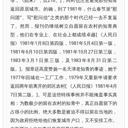
等，《始末》，页216。]，同时也注意避免那些知青
返回原居城市。的确，到了1981年，什么春节派“慰
问团”、写“慰问信”之类的那个时代已经一去不复返
了。然而，报刊仍继续树立自愿留在农村的知青典
型，他们在专业上、在社会上都成绩卓越[ 《人民日
报》1981年1月8日第四版，1981年5月4日第一版，
1981年6月10日第四版，1981年10月27日第三版，
1983年3月1日第三版，及1983年8月31日第二
版。]。报章还高度赞扬一名天津老知青的事迹，她于
1977年回城在一工厂工作，1979年又重新申请要求
返回两年前离开的郊区农村[ 《人民日报》1981年4月
7日第二版。]。可是这些特殊事例并不能掩盖事实真
相：为数极少的留在农村的知青中，真正自愿留下的
占很小的比例。绝大多数是被迫不得以留在当地的，
因为政府拒绝给他们恢复城市户口，又不安排工作。