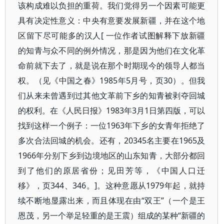
该构成难以负担的重荷。我们觉得另一个因素可能更
具有决定性意义：中央有意要发展新疆，并在这个地
区留下尽可能多的汉人[ 一位作者试图解释下放新疆
的知青与众不同的例外情况，那是因为他们在文化革
命前就下去了，就是说在那个时期现今的领导人都当
权。（见《中国之春》1985年5月号，页30）。但我
们从来未曾遇到过其他文革前下乡的知青被剥夺回城
的权利。在《人民日报》1983年3月1日第四版，可以
找到这样一个例子：一位1963年下乡的女青年拒绝了
多次合法回城的机会。还有，20345名主要在1965及
1966年分别下乡到边境地区的山东知青，大部分都回
到了他们的原居省份；见田芳等，《中国人口迁
移》，页344、346。]。这种意愿从1979年起，就持
续不断地显露出来，而且体现在由“双王”（一个是王
恩茂，另一个举足轻重的是王震）组成的某种“新疆的