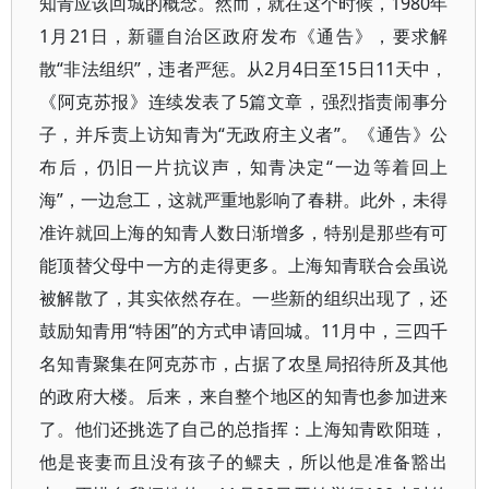
知青应该回城的概念。然而，就在这个时候，1980年
1月21日，新疆自治区政府发布《通告》，要求解
散“非法组织”，违者严惩。从2月4日至15日11天中，
《阿克苏报》连续发表了5篇文章，强烈指责闹事分
子，并斥责上访知青为“无政府主义者”。《通告》公
布后，仍旧一片抗议声，知青决定“一边等着回上
海”，一边怠工，这就严重地影响了春耕。此外，未得
准许就回上海的知青人数日渐增多，特别是那些有可
能顶替父母中一方的走得更多。上海知青联合会虽说
被解散了，其实依然存在。一些新的组织出现了，还
鼓励知青用“特困”的方式申请回城。11月中，三四千
名知青聚集在阿克苏市，占据了农垦局招待所及其他
的政府大楼。后来，来自整个地区的知青也参加进来
了。他们还挑选了自己的总指挥：上海知青欧阳琏，
他是丧妻而且没有孩子的鳏夫，所以他是准备豁出