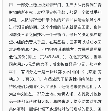
用，一部分上缴上级知青部门。生产大队要得到知青
财物的所有权，就得厘定折价款，那是一个很棘手的
问题，大队得跟进驻每个县的知青经费清理领导小组
进行艰苦的协商。这个小组的任务就是在国家、集体
和群众三者之间找出一个平衡点。最后的决定就在这
些小组的负责人手里。在某些县，国家可以成功收回
建房费的30-40%。但在许多其他地方，农民总是尽量
低估房价[ 同上，页843-846。]。在北京郊区，当年
国家用375元盖的房子，后来折价只是17元。那些房
屋中，有四分之一是一块钱都收不回的[ 《北京志 劳
动志》，页53。]。有些农民干部索性拒绝付款，争
辩说他们为知青付出了很多，还倒过来要收地租，因
为当年划出过一部分土地办知青农场。农具及其他物
品一般都无偿转归大队。总的来说，协商结果对地方
集体有利，能够补偿下乡运动对他们造成的损失。国