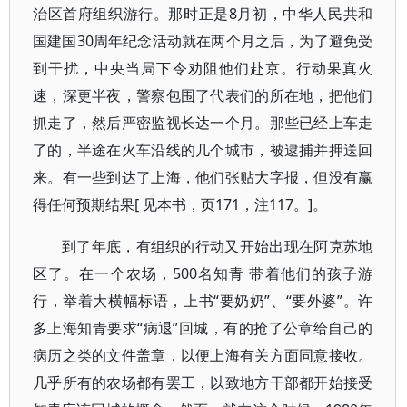
治区首府组织游行。那时正是8月初，中华人民共和
国建国30周年纪念活动就在两个月之后，为了避免受
到干扰，中央当局下令劝阻他们赴京。行动果真火
速，深更半夜，警察包围了代表们的所在地，把他们
抓走了，然后严密监视长达一个月。那些已经上车走
了的，半途在火车沿线的几个城市，被逮捕并押送回
来。有一些到达了上海，他们张贴大字报，但没有赢
得任何预期结果[ 见本书，页171，注117。]。
到了年底，有组织的行动又开始出现在阿克苏地
区了。在一个农场，500名知青 带着他们的孩子游
行，举着大横幅标语，上书“要奶奶”、“要外婆”。许
多上海知青要求“病退”回城，有的抢了公章给自己的
病历之类的文件盖章，以便上海有关方面同意接收。
几乎所有的农场都有罢工，以致地方干部都开始接受