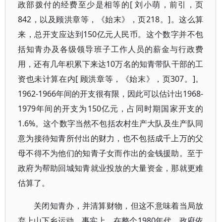
政部拨付的经费至少是相等的[ 刘小萌，前引，页
842，以及顾洪章等，《始末》，页218。]。这么算
来，总开支应达到150亿元人民币。这个数字并不包
括知青办及各级领导班子工作人员的薪金与行政费
用，还有几年积累下来达10万名的知青带队干部的工
资也未计算在内[ 顾洪章等，《始末》，页307。]。
1962-1966年间的开支很有限，因此可以估计出1968-
1979年间的开支为150亿元，占同时期国家开支的
1.6%。这个数字当然不包括农村生产大队及生产队同
意为接待知青所付出的财力，也不包括成千上万的父
母不得不为他们的知青子女而作出的金钱援助。至于
政府为帮助回城知青就业投放的大量资金，那就更难
估算了。
关闭知青办，并清算财物，但这不意味着当局放
弃上山下乡运动。事实上，在整个1980年代，政府依