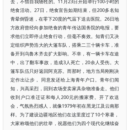
去，不惜自我牺牲的。11月23日开始举行100小时的
绝食活动。27日，绝食宣告如期结束，但200多名知
青晕倒昏迷，在零下20度的气温下送去医院。26日地
方政府曾经向参加绝食的青年传达国务院的电报，要
求他们立即停止绝食行动，但毫不奏效。知青们又决
定组织声势浩大的大篷车队，搭乘二三十辆卡车，准
备开到乌鲁木齐去扩大影响。不幸，有一辆卡车在途
中，出了翻车事故，造成3人死亡，20余人受伤。大
篷车队伍只好返回阿克苏。而那时，地方当局刚刚决
定作出让步， 同意发还给上海青年户口。青年们闻
知，兴高采烈，回到农场变卖家具杂物准备走。他们
收到户口准迁证和每人200元的搬家费。开了欢送
会，气氛热烈感人，就像1979年初在黑龙江及云南那
样。为了建设边疆地区他们在这里度过了10个寒暑，
大家称颂他们的壮举，祝愿他们为四个现代化继续奋