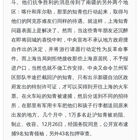
斗。他们抗争胜利的消息传到了南疆的另外两个地
区：喀什和库尔勒，那里的知青也行动起来，取得与
他们的阿克苏难友们同样的待遇。就这样，上海知青
问题表面上是解决了。然而，当这些青年朋友还沉醉
在即将回城的喜悦中时，中央宣布不承认地方政府擅
自作出的决定，并将游行请愿行动定性为反革命事
件。而上海当局则拒绝接收那些上海原居民，不予报
进户口，当然也就不做工作安排。中央又命令兰州军
区部队半途拦截回沪的知青。只有出示新疆自治区政
府发出的特别许可证，才可以买得到开往上海的火车
票。在火车站的知青被逮捕，然后分送到不同的招待
所，在那里有军用卡车把他们和孩子行李都送回原来
出发的地方。几个月中，1万多名赴沪知青被劝阻、
制止、收容。12月26日，经国务院同意，公开宣布逮
捕9名知青领袖，另外43名扣押审查。