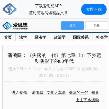
下载爱思想APP
立即下载
随时随地阅读精品文章
登录
注册
首页
法学
经济学
政治学
国际关系
社会学
潘鸣啸：《失落的一代》第七章 上山下乡运
动阴影下的80年代
选择字号：
大
中
小
本文共阅读 12062 次 更新时间：
2017-09-26 01:17
进入专题：
潘鸣啸
文化大革命
失落的一代
知青
上山下乡运动