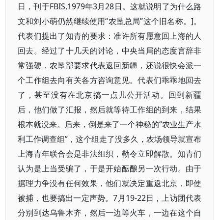
日，刊于FBIS,1979年3月28日。这就说明了为什么路
文和刘小萌仍然继续使用“农垦总局”这个旧名称。]。
代表们提出了知青的要求：准许所有愿意回上海的人
回去。经过了十几天的讨论，中央当局的态度言辞非
常强硬，农垦部要求代表返回新疆，还说很快会派一
个工作组去向有关各方咨询意见。代表们乖乖地回去
了，甚至没有在北京搞一点儿公开活动。回到新疆
后，他们做了汇报，然后就等待工作组的到来，结果
根本就没来。后来，倒是来了一个神秘的“农业生产水
利工作调查组”，这个组走了没多久，农场领导就宣布
上海青年联合会是非法组织，勒令立即解散。知青们
认为是上当受骗了，于是开始酝酿另一次行动。由于
据理力争没有任何效果，他们就决定重返北京，即使
被捕，也要搞出一定声势。7月19-22日，上访团代表
分别到达乌鲁木齐，然后一边等火车，一边在这个自