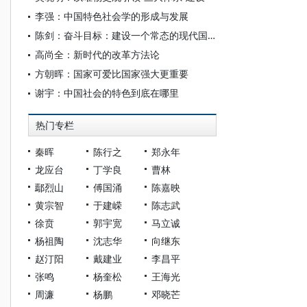
李强：中国特色社会学的形成与发展
陈剑：奋斗目标：建设一个常态的现代国家
高尚全：新时代的改革方法论
方朝晖：国家可爱比国家强大更重要
谢宇：中国社会的特色到底在哪里
热门专栏
秦晖
陈行之
郑永年
龙应台
丁学良
曹林
鄢烈山
傅国涌
陈嘉映
黄宗智
于建嵘
陈志武
徐贲
郭宇宽
马立诚
杨祖陶
沈志华
向继东
赵汀阳
戴建业
李昌平
张鸣
杨奎松
王海光
周濂
杨鹏
邓晓芒