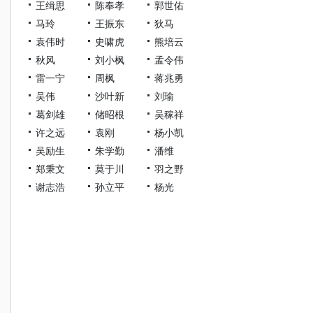
王缉思
陈奉孝
郭世佑
马玲
王振东
狄马
袁伟时
史啸虎
熊培云
秋风
刘小枫
孟令伟
雷一宁
周枫
蒋兆勇
吴伟
沙叶新
刘瑜
葛剑雄
储昭根
吴稼祥
许之远
袁刚
杨小凯
吴励生
朱学勤
潘维
郑秉文
莫于川
羽之野
谢志浩
孙立平
杨光