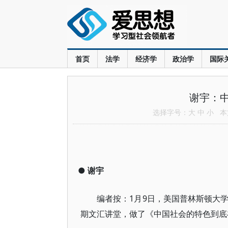
首页
法学
经济学
政治学
国际
谢宇：
选择字号：
大
中
小
本文
●
谢宇
编者按：1月9日，美国普林斯顿大
期文汇讲堂，做了《中国社会的特色到底