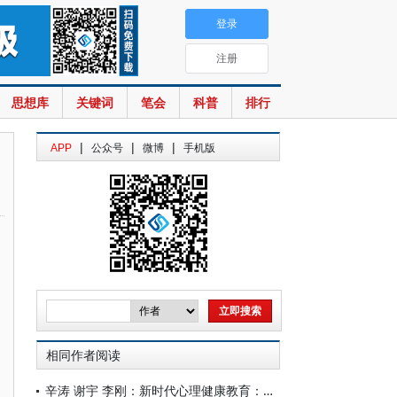
登录
注册
思想库
关键词
笔会
科普
排行
|
|
|
APP
公众号
微博
手机版
相同作者阅读
辛涛 谢宇 李刚：新时代心理健康教育：困顿与超越