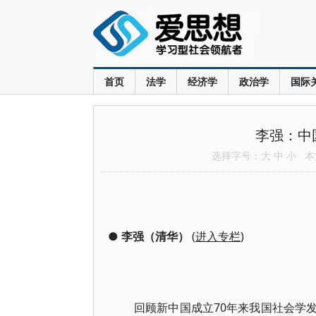
首页
法学
经济学
政治学
国际
李强：中
选择字号：
大
中
小
本文
●
李强（清华）
(
进入专栏
)
回顾新中国成立70年来我国社会学