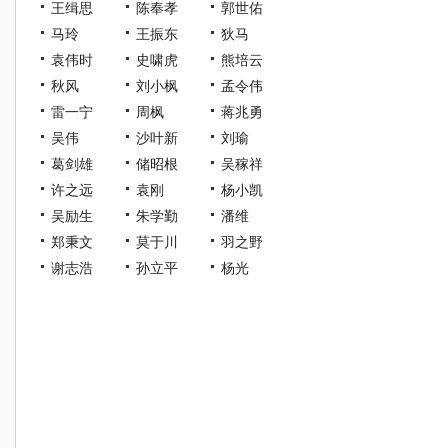
王缉思
陈奉孝
郭世佑
马玲
王振东
狄马
袁伟时
史啸虎
熊培云
秋风
刘小枫
孟令伟
雷一宁
周枫
蒋兆勇
吴伟
沙叶新
刘瑜
葛剑雄
储昭根
吴稼祥
许之远
袁刚
杨小凯
吴励生
朱学勤
潘维
郑秉文
莫于川
羽之野
谢志浩
孙立平
杨光