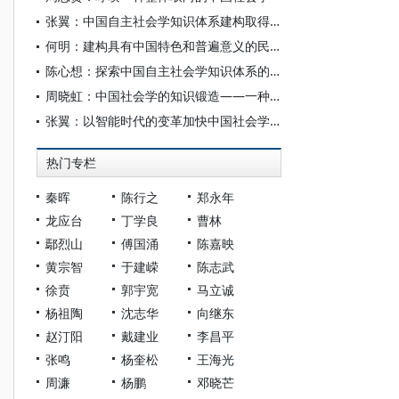
张翼：中国自主社会学知识体系建构取得新突破
何明：建构具有中国特色和普遍意义的民族学学科
陈心想：探索中国自主社会学知识体系的建构路径
周晓虹：中国社会学的知识锻造——一种知识社会学的本土解读
张翼：以智能时代的变革加快中国社会学自主知识体系构建步伐
热门专栏
秦晖
陈行之
郑永年
龙应台
丁学良
曹林
鄢烈山
傅国涌
陈嘉映
黄宗智
于建嵘
陈志武
徐贲
郭宇宽
马立诚
杨祖陶
沈志华
向继东
赵汀阳
戴建业
李昌平
张鸣
杨奎松
王海光
周濂
杨鹏
邓晓芒