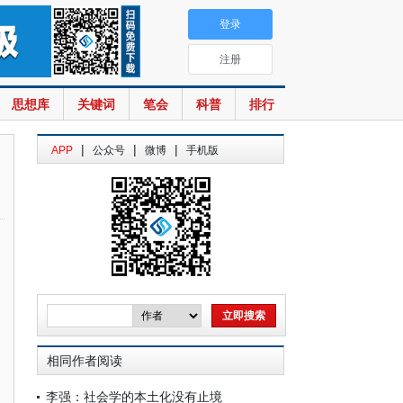
登录
注册
思想库
关键词
笔会
科普
排行
|
|
|
APP
公众号
微博
手机版
相同作者阅读
李强：社会学的本土化没有止境