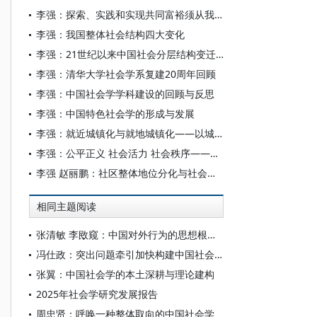
李强：探索、实践和实现共同富裕须从我国的实际出发—— 透视共同富裕的基本国情
李强：我国整体社会结构四大变化
李强：21世纪以来中国社会分层结构变迁的特征与趋势
李强：清华大学社会学系复建20周年回顾
李强：中国社会学学科建设的回顾与反思
李强：中国特色社会学的形成与发展
李强：就近城镇化与就地城镇化——以城市群为主体的大中小城市协调发展的重要支撑
李强：公平正义 社会活力 社会秩序——引导社会问题解决的价值标准
李强 赵丽鹏：社区整体地位分化与社会主要矛盾
相同主题阅读
张清敏 李敃窥：中国对外行为的思想根源探析
冯仕政：突出问题牵引加快构建中国社会学自主知识体系
张翼：中国社会学的本土深耕与理论建构
2025年社会学研究发展报告
周忠贤：呼唤一种整体取向的中国社会学