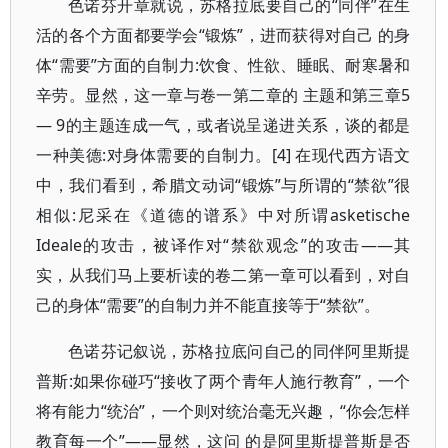
色诺芬开章就说，苏格拉底要自己的“同伴”在生
活的各个方面都要学会“锻炼”，进而获得对自己 的身
体“需要”方面的自制力:饮食、性欲、睡眠、耐寒暑和
辛劳。显然，这一章与卷一第二章的 主题和第三章5
— 9的主题连成一气，或者说呈递进关系，谈的都是
一种美德:对身体需要的自制力。[4] 在现代西方语文
中，我们看到，希腊文动词“锻炼”与所谓的“禁欲”很
相似:尼采在《道德的谱系》中对所谓asketische
Ideale的攻击，被译作对“禁欲观念”的攻击——其
实，从我们马上要析读的卷二第一章可以看到，对自
己的身体“需要”的自制力并不能直接等于“禁欲”。
色诺芬记叙说，苏格拉底问自己的同伴阿里斯提
普斯:如果你碰巧“接收了两个青年人施行教育”，一个
将有能力“统治”，一个则对统治毫无兴趣，“你会怎样
教育每一个”——显然，这问 的是阿里斯提普斯是否