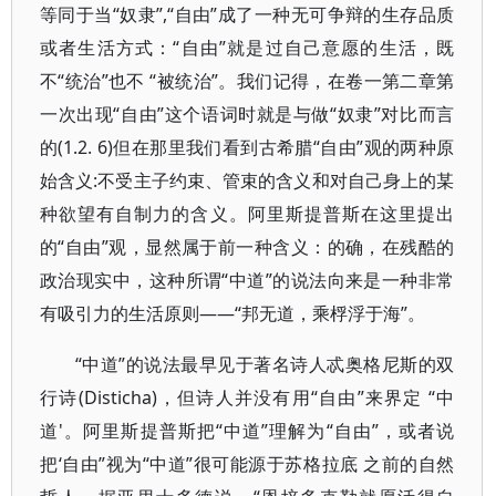
等同于当“奴隶”,“自由”成了一种无可争辩的生存品质
或者生活方式：“自由”就是过自己意愿的生活，既
不“统治”也不 “被统治”。我们记得，在卷一第二章第
一次出现“自由”这个语词时就是与做“奴隶”对比而言
的(1.2. 6)但在那里我们看到古希腊“自由”观的两种原
始含义:不受主子约束、管束的含义和对自己身上的某
种欲望有自制力的含义。阿里斯提普斯在这里提出
的“自由”观，显然属于前一种含义：的确，在残酷的
政治现实中，这种所谓“中道”的说法向来是一种非常
有吸引力的生活原则——“邦无道，乘桴浮于海”。
“中道”的说法最早见于著名诗人忒奥格尼斯的双
行诗(Disticha)，但诗人并没有用“自由”来界定 “中
道'。阿里斯提普斯把“中道”理解为“自由”，或者说
把‘自由”视为“中道”很可能源于苏格拉底 之前的自然