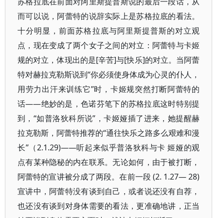
苏格拉底在前面对阿里斯提普斯说的最后一段话，从
而可以说，阿蕾特的说辞实际上是苏格拉底的看法。
十分明显，前面苏格拉底与阿里斯提普斯的对立观
点，现在变成了两个女子之间的对立：阿蕾特与卡姬
规的对立，体现出的是[辛苦]与[快乐]的对立。当阿蕾
特对赫拉克勒斯说到“你必须使身体成为心灵的仆人，
用劳力出汗来训练它”时，卡姬规突然打断阿蕾特的
话——绝妙的是，色诺芬笔下的苏格拉底这时特别提
到，“如普洛狄科所说”，卡姬娅插了进来，她提醒赫
拉克勒斯，阿蕾特推荐的“通往快乐之路多么艰难和漫
长”（2.1.29)——听起来似乎普洛狄科与卡 姬娅的观
点有某种隐秘的内在联系。无论如何，由于被打断，
阿蕾特的宣讲被分成了两段。在前一段 (2. 1.27— 28)
宣讲中，阿蕾特没有谈到自己，或者说还没有自荐，
也还没有谈到对身体需要的看法，更准确地讲，正当