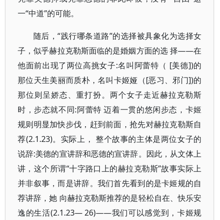
一“中道”的可能。
随后，“践行哪条道路”的选择被具象化为选择女
子，似乎赫拉克勒斯面临的是婚姻方面的选 择——在
他面前出现了两位高挑女子:名叫阿蕾特（ [美德])的
那位天生美丽而质朴，名叫卡姬娅（[恶习、邪门])的
那位则呈娇态、重打扮。两个女子走近赫拉克勒斯
时，步态就不同:阿蕾特 迈着一贯的悠闲步态，卡姬
规则明显加快步伐，赶到前面，抢先对赫拉克勒斯自
荐(2.1.23)。实际上， 整个故事的主体是两位女子的
说辞:美德的宣讲辞和恶德的宣讲辞。因此，从文体上
讲，这个所谓“十字路口上的赫拉克勒斯”故事实际上
并非叙事，而是讲辞。我们首先看到的是卡姬规的自
荐讲辞，她 向赫拉克勒斯推荐的是轻松自在、快乐安
逸的生活(2.1.23— 26)——我们可以感觉到，卡姬规