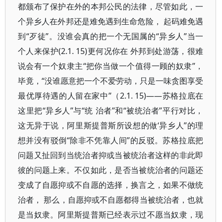
都颁布了保护在外的本邦公民的法律，尽管如此，一
个异乡人在外邦还是难免遇到生命危险， 起码难免遇
到“歹徒”。没谁会真的把一个无国属的“异乡人”当一
个人来保护(2.1. 15)更何况你在 外邦到处游荡，很难
说会有一个奴隶主“把你当做一个值得一顾的奴隶”，
毕竟，“没谁愿意把一个不爱劳动，只是一味贪图享受
最优厚待遇的人留在家中”（2.1. 15)——苏格拉底在
这里把“异乡人”与“统 治者”和“被统治者”平行对比，
这无异于说，阿里斯提普斯所设想的做‘异乡人”的理
想并没有驳倒“除非不凭靠人间”的反驳。苏格拉底把
问题又扯回到当统治者抑或当被统治者这样的非此即
彼的问题上来。不仅如此，是否当被统治者的问题还
变成了自愿抑或不自愿的选择，换言之，如果不做统
治者， 那么，自愿抑或不自愿都得当被统治者，也就
是当奴隶。阿里斯提普斯已经表示过不愿当奴隶，现