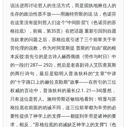
说法进而讨论哲人的生活方式，而是固执地揪住人的
生存的政治性质不放——用施特劳斯的说 法，色诺芬
在这里没有提到哲人们这个“中间阶层”(《色诺芬的苏
格拉底》，前揭，第35页）在把话题 重新引回到自愿
当奴隶的问题之后，苏格拉底引述了三个前辈关于辛
苦伦理的说教，作为对阿里斯提 普斯的“自由”观的根
本反驳:首先引的是古诗人赫西俄德《劳作与时日》中
的一段(行287— 292)，然后是老喜剧诗人艾匹查莫斯
的两行诗句，最后是聪明人普洛狄科的“文章”中讲
的“十字路口上的赫拉克勒斯”故事——在所引的三位
权威的言论中，普洛狄科的最长(2.1. 21—34)显然，
只有这位是哲人。施特劳斯还敏锐地看到：明显与苏
格拉底在前面的劝诫不同，这三位前辈都为辛劳的必
要性提供了神学上的支撑——都提到辛劳是诸神的要
求，相反，“苏格拉底的劝诫缺乏神学上的支撑”(《色