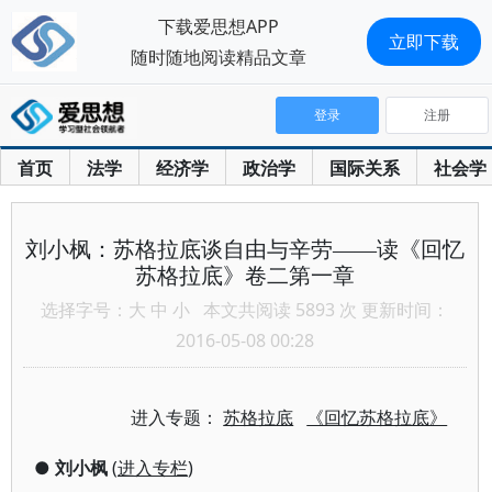
下载爱思想APP
立即下载
随时随地阅读精品文章
登录
注册
首页
法学
经济学
政治学
国际关系
社会学
刘小枫：苏格拉底谈自由与辛劳——读《回忆
苏格拉底》卷二第一章
选择字号：
大
中
小
本文共阅读 5893 次 更新时间：
2016-05-08 00:28
进入专题：
苏格拉底
《回忆苏格拉底》
●
刘小枫
(
进入专栏
)