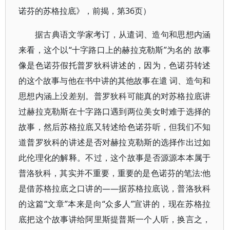
诺芬的苏格拉底》，前揭，第36页）
据古典语文学家考订，从遣词、造句和思想内涵
来看，这个以“十字路口上的赫拉克勒斯”为名的 故事
像是色诺芬假托普罗狄科讲述的，因为，色诺芬转述
的这个故事与他在书中讲的其他故事在遣 词、造句和
思想内涵上没差别。普罗狄科可能真的对苏格拉底讲
过赫拉克勒斯在十字路口遇到两位美女时难于选择的
故事，然后苏格拉底又转述给色诺芬听，但我们不知
道普罗狄科的讲述是否对赫拉克勒斯的选择作出过如
此伦理化的解释。不过，这个故事是否源源本本属于
普洛狄科，其实并不重要，重要的是色诺芬的笔法:他
是借苏格拉底之口讲的——据苏格拉底说，普洛狄科
的这篇“文章”本来是向“众多人”宣讲的，现在苏格拉
底把这个故事讲给阿里斯提普斯一个人听，换言之，