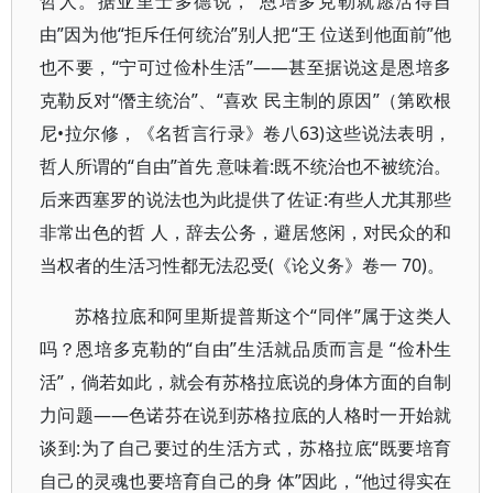
哲人。据亚里士多德说，“恩培多克勒就愿活得自
由”因为他“拒斥任何统治”别人把“王 位送到他面前”他
也不要，“宁可过俭朴生活”——甚至据说这是恩培多
克勒反对“僭主统治”、“喜欢 民主制的原因”（第欧根
尼•拉尔修，《名哲言行录》卷八63)这些说法表明，
哲人所谓的“自由”首先 意味着:既不统治也不被统治。
后来西塞罗的说法也为此提供了佐证:有些人尤其那些
非常出色的哲 人，辞去公务，避居悠闲，对民众的和
当权者的生活习性都无法忍受(《论义务》卷一 70)。
苏格拉底和阿里斯提普斯这个“同伴”属于这类人
吗？恩培多克勒的“自由”生活就品质而言是 “俭朴生
活”，倘若如此，就会有苏格拉底说的身体方面的自制
力问题——色诺芬在说到苏格拉底的人格时一开始就
谈到:为了自己要过的生活方式，苏格拉底“既要培育
自己的灵魂也要培育自己的身 体”因此，“他过得实在