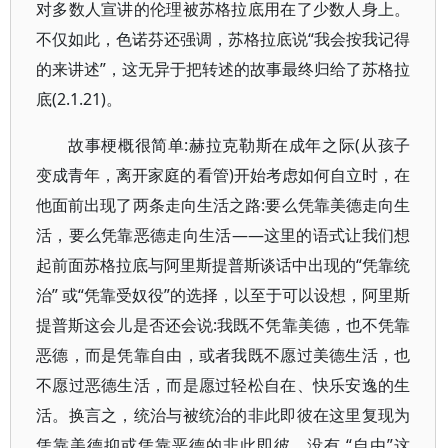
对多数人宣讲的伦理被苏格拉底用在了少数人身上。
不仅如此，色诺芬还强调，苏格拉底说“我会按我记得
的来讲述”，这无异于把转述的故事最终归给了苏格拉
底(2.1.21)。
故事梗概很简单:赫拉克勒斯在成年之际(从孩子
变成青年，离开家庭的看管)开始考虑如何自立时，在
他面前出现了两条走向生活之路:要么凭靠美德走向生
活，要么凭靠恶德走向生活——这里的语式让我们想
起前面苏格拉底与阿里斯提普斯谈话中出现的“凭靠统
治” 或“凭靠受奴役”的选择，以至于可以设想，阿里斯
提普斯这会儿是否还会说:我既不凭靠美德，也不凭靠
恶德，而是凭靠自由，或者我既不愿过美德生活，也
不愿过恶德生活，而是愿过轻松自在、快乐安逸的生
活。换言之，统治与被统治的非此即彼在这里复现为
凭靠美德抑或凭靠恶德的非此即彼，没有 “自由”这