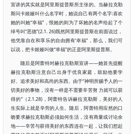
宣讲的其实就是阿里斯提普斯所主张的。当赫拉克勒
斯问卡姬娅叫什么名字时，她说自己有两个名字:喜欢
她的叫她“幸福”，恨她的则为了坏她的名声给起了个
绰号叫“恶德”(2.1. 26)既然阿里斯提普斯在前面说过，
他凭靠自在和享乐的自由拥有‘幸福”，那么，我们可
以说，把卡姬娅叫做“幸福”的正是阿里斯提普斯。
随后是阿蕾特对赫拉克勒斯宣讲——她首先提醒
赫拉克勒斯注意自己出身于优良家庭，鼓励他要学
好、追求美好和高尚的东西。由于“神明所赐予人的一
切美好的事物，没有一样是不需要辛苦努 力就可以获
得的”（2.1.28)，阿蕾特告诉赫拉克勒斯，美好的人
生实际上就是辛劳的人生。随后，阿蕾特用应然的口
吻要求赫拉克勒斯必须如何生活，没有商量或讨论余
地——辛苦与获得美好的东西连在一起，让我们想起