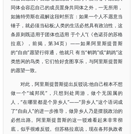
同体会容忍自己的成员置身共同体之外，一无所用，
如施特劳斯在疏解这段时所言：如果一个人不愿意当
锤子，就必须当砧板;人类的生活必然具有政治性，这
条原则既适用于团体也适用 于个人”(《色诺芬的苏格
拉底》，前揭，第34页）——如果阿里斯提普斯
的“自由”愿望行得通，他就只 有当“鹌鹑”或“鹧鸪”这
类悠闲的鸟类，它们恰好贪图享乐，与阿里斯提普斯
的愿望一致。
对此，阿里斯提普斯提出反驳说:他自己根本不想
做一个“城邦民”，只想到处周游，做个无国属的
人，“在哪里都是个异乡人”——“异乡人”这个语词成
了“自由人”的进一步推导，做异乡人乃是摆脱政治的
必然出路。阿里斯提普斯的这一驳难看起来非常彻
底，似乎很难反驳。但苏格拉底说，现在各邦执政者