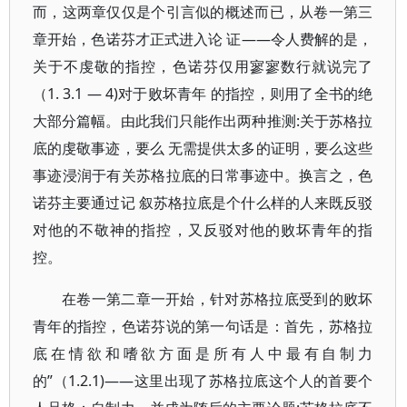
而，这两章仅仅是个引言似的概述而已，从卷一第三
章开始，色诺芬才正式进入论 证——令人费解的是，
关于不虔敬的指控，色诺芬仅用寥寥数行就说完了
（1. 3.1 — 4)对于败坏青年 的指控，则用了全书的绝
大部分篇幅。由此我们只能作出两种推测:关于苏格拉
底的虔敬事迹，要么 无需提供太多的证明，要么这些
事迹浸润于有关苏格拉底的日常事迹中。换言之，色
诺芬主要通过记 叙苏格拉底是个什么样的人来既反驳
对他的不敬神的指控，又反驳对他的败坏青年的指
控。
在卷一第二章一开始，针对苏格拉底受到的败坏
青年的指控，色诺芬说的第一句话是：首先，苏格拉
底在情欲和嗜欲方面是所有人中最有自制力
的”（1.2.1)——这里出现了苏格拉底这个人的首要个