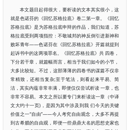
本文题目起得很大，要析读的文本其实很小，这
就是色诺芬的《回忆苏格拉底》卷二第一章。《回忆
苏格拉底》是为苏格拉底申辩的作品，我们知道，苏
格拉底受到两项指控：不敬城邦的神反倒引进新神和
败坏青年——色诺芬在《回忆苏格拉底》开篇就提到
起诉书中的这两项罪名。《回忆苏格拉底》共 四卷，
下分若干章，就篇幅而言，相当于我们如今的小节，
大多比较短。不过，这部薄薄的四卷书的谋篇不仅非
常精致，还相当复杂;至于笔法，则看起来平易、简
洁，其实内蕴非常丰满，即便仅仅尝试析读 一章，也
非常不容易。本文之所以要专门来析读这一章（中译
文大约十一页)，是因为其中涉及到我 们今天的关键
价值之一“自由”——今人考究自由观念，大多不再提
到古希腊的自由观，即便一些鼎鼎大名的思想史家也