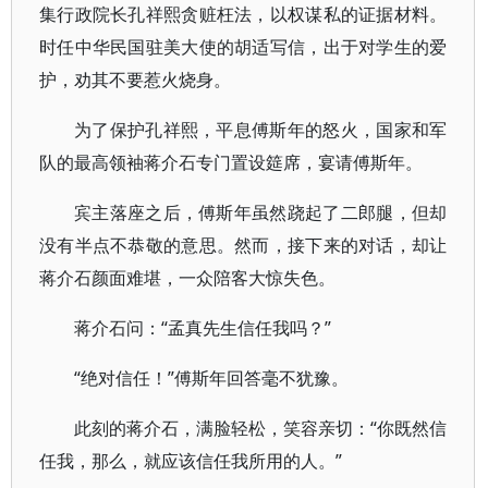
集行政院长孔祥熙贪赃枉法，以权谋私的证据材料。
时任中华民国驻美大使的胡适写信，出于对学生的爱
护，劝其不要惹火烧身。
为了保护孔祥熙，平息傅斯年的怒火，国家和军
队的最高领袖蒋介石专门置设筵席，宴请傅斯年。
宾主落座之后，傅斯年虽然跷起了二郎腿，但却
没有半点不恭敬的意思。然而，接下来的对话，却让
蒋介石颜面难堪，一众陪客大惊失色。
蒋介石问：“孟真先生信任我吗？”
“绝对信任！”傅斯年回答毫不犹豫。
此刻的蒋介石，满脸轻松，笑容亲切：“你既然信
任我，那么，就应该信任我所用的人。”