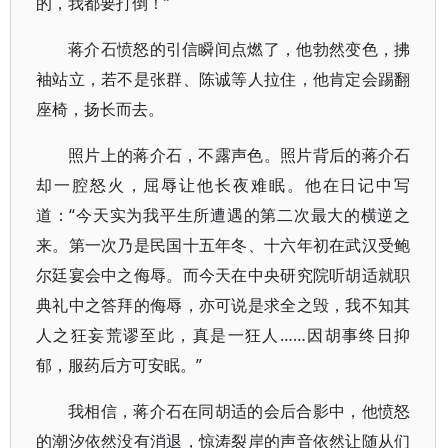
的，我都要打倒！”
蒋介石愤怒的引信瞬间点燃了，他勃然变色，拂
袖站立，若不是张群、陈诚等人拉住，他肯定会踢翻
座椅，扬长而去。
照片上的蒋介石，不露声色。照片背后的蒋介石
却一腔怒火，屈辱让他长夜难眠。他在日记中写
道：“今天实为我平生所遭遇的第二次最大的横逆之
来。第一次乃是民国十五年冬、十六年初在武汉受鲍
尔廷宴会中之侮辱。而今天在中央研究院听胡适就职
典礼中之答拜的侮辱，亦可说是求全之毁，我不知其
人之狂妄荒谬至此，真是一狂人……因胡事终日抑
郁，服药后方可安眠。”
我相信，蒋介石在同胡适的会后合影中，他愤怒
的潮汐依然没有消退，惊涛裂岸的声音依然让随从们