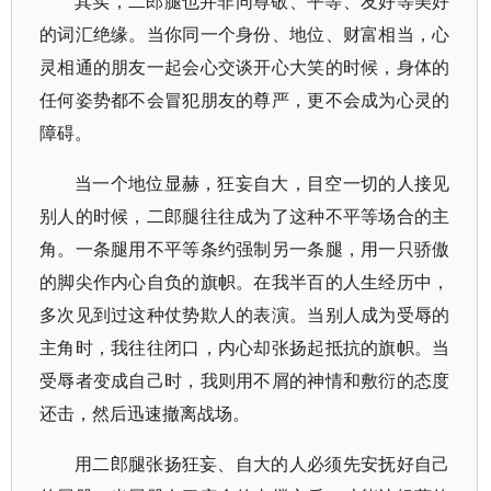
其实，二郎腿也并非同尊敬、平等、友好等美好
的词汇绝缘。当你同一个身份、地位、财富相当，心
灵相通的朋友一起会心交谈开心大笑的时候，身体的
任何姿势都不会冒犯朋友的尊严，更不会成为心灵的
障碍。
当一个地位显赫，狂妄自大，目空一切的人接见
别人的时候，二郎腿往往成为了这种不平等场合的主
角。一条腿用不平等条约强制另一条腿，用一只骄傲
的脚尖作内心自负的旗帜。在我半百的人生经历中，
多次见到过这种仗势欺人的表演。当别人成为受辱的
主角时，我往往闭口，内心却张扬起抵抗的旗帜。当
受辱者变成自己时，我则用不屑的神情和敷衍的态度
还击，然后迅速撤离战场。
用二郎腿张扬狂妄、自大的人必须先安抚好自己