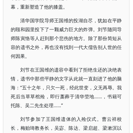
幕，重新塑造了他的膝盖。
清华国学院导师王国维的投湖自尽，犹如在平静
的颐和园里投下了一颗威力巨大的炸弹。刘节随同导
师陈寅恪等人赶到那个悲伤的地方。除了那份简短从
容的遗书之外，再也没有找到一代大儒告别人世的任
何因果。
刘节在王国维的遗容中看到了拒绝生还的决绝表
情，遗书中那些平静的文字从此就一直刻进了他的脑
海：“五十之年，只欠一死，经此世变，义无再辱。我
死后当草草棺殓，即行藁葬于清华茔地……，书籍可
托陈、吴二先生处理……”
刘节参加了王国维遗体的入殓仪式。曹云祥校
长，梅贻琦教务长，吴宓、陈达、梁启超、梁漱溟以