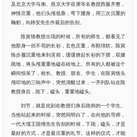
及北京大学马衡、燕京大学容庚等名教授西服齐整，
神情庄重，他们头颅低垂，弯下腰身，用三次沉重的
鞠躬，向静安先生作最后的告别。
陈寅恪教授出现的时候，所有的师生，都看见了
他那身一丝不苟的长衫，玄色庄重，布鞋绵软。陈寅
恪步履沉重地来到灵前，缓缓撩起长衫的下摆，双膝
跪地，将头颅重重地磕在砖地上。所有的人都被这个
瞬间惊呆了，校长、教授、朋友、学生，在陈寅恪头
颅叩地的三响声中，突然清醒过来，一齐列队站在陈
教授身后，跪下，磕头，重重地磕头。
刘节，就是此刻在教授们身后跪倒的一个学生。
当他站起来的时候，突然间明白了，在向他的导师，
一代大儒王国维先生告别的时候，下跪，磕头，才是
最好的方式，才是最庄重的礼节。这样的仪式，才能