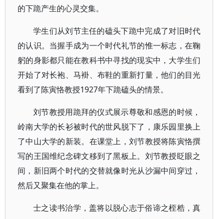
的下跪产生的心灵交集。
学生们从刘节主任的磕头下跪中完成了对旧时代
的认识。当握手成为一个时代礼节的惟一标志，在鞠
躬的身影都只能在教科书中寻找的现实中，大学生们
开始了对长袍、马褂、布鞋的重新打量，他们的目光
看到了陈寅恪教授1927年下跪磕头的情景。
刘节教授用跪拜的仪式展示尊敬和感恩的时候，
岭南大学的长衫被时代的世风脱下了，康乐园里换上
了中山大学的新装。在课堂上，刘节教授将陈寅恪撰
写的王国维纪念碑文移到了黑板上。刘节教授眨眼之
间，新旧两个时代的交替就像时光从沙漏中间穿过，
然后又聚集在他的掌上。
士之读书治学，盖将以脱心志于俗谛之桎梏，真