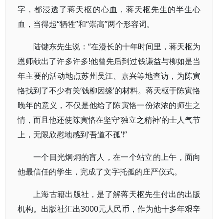
字，都浸透了蒋天枢的心血，蒋天枢先生的半生心
血，当得起“牺牲”和“崇高”两个形容词。
陆键东先生说：“在漫长的十年时间里，蒋天枢为
恩师献出了许多许多!他曾先后到过钱谦益与柳如是当
年主要的活动地点苏州吴江、嘉兴等地查访，为陈寅
恪找到了不少有关‘钱柳因缘’的材料。蒋天枢于陈寅恪
晚年的意义，不仅是他给了陈寅恪一份浓浓的师生之
情，而且他还使陈寅恪在坚守‘独立之精神’的士人气节
上，无限欣慰地感到‘吾道不孤’!”
一个目光炯炯的盲人，在一个站立的上午，面向
他最信任的学生，完成了文字托孤的庄严仪式。
上海古籍出版社，是了解蒋天枢先生付出的出版
机构。出版社汇出3000元人民币，作为他十多年艰辛