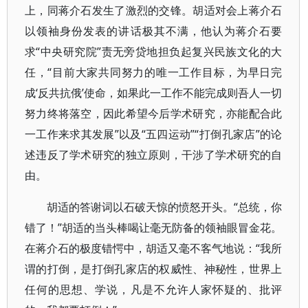
上，同蒋介石发生了激烈的交锋。胡适对会上蒋介石
以领袖身份发表的讲话极其不满，他认为蒋介石要
求“中央研究院”责无旁贷地担负起复兴民族文化的大
任，“目前大家共同努力的唯一工作目标，为早日完
成‘反共抗俄’使命，如果此一工作不能完成则吾人一切
努力终将落空，因此希望今后学术研究，亦能配合此
一工作来求其发展”以及“五四运动”“打倒孔家店”的论
述违反了学术研究的独立原则，干涉了学术研究的自
由。
胡适的答谢词以石破天惊的愤怒开头。“总统，你
错了！”胡适的当头棒喝让毫无防备的领袖眼冒金花。
在蒋介石的极度错愕中，胡适又毫不客气地说：“我所
谓的打倒，是打倒孔家店的权威性、神秘性，世界上
任何的思想、学说，凡是不允许人家怀疑的、批评