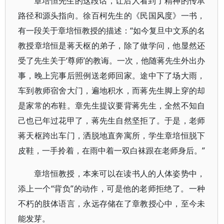
章培恒先生的这段话，让后人看到了精神的传承
路径和源头指向。徐百柯先生的《民国风度》一书，
有一段关于章培恒教授的描述：“如今复旦中文系的名
教授章培恒是蒋天枢的弟子，除了做学问，他显然还
受了先生关于‘尊师’的教诲。一次，他随蒋先生外出办
事，晚上完事后照例送老师回家。途中下了场大雨，
车到教师宿舍大门，遍地积水，而蒋先生脚上穿的却
是家常的布鞋。章先生提议要背蒋先生，全然不知自
己也已年过花甲了，蒋先生自然坚拒了。于是，老师
蒋天枢跨出车门，洒脱地直奔寓所，学生章培恒脱下
皮鞋，一手拎着，在雨中着一双白袜跟在老师身后。”
章培恒教授，本来可以在读书人的人体姿势中，
添上一个“背负”的动作，可是他的老师拒绝了。一种
不朽的肢体语言，永远存储在了章教授心中，至今未
能发芽。