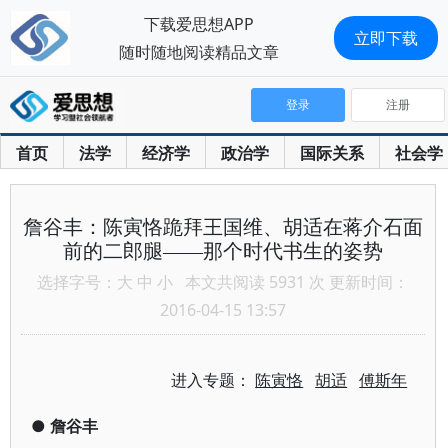
下载爱思想APP
立即下载
随时随地阅读精品文章
登录
注册
首页
法学
经济学
政治学
国际关系
社会学
詹谷丰：陈寅恪跪拜王国维、胡适在蒋介石面
前的二郎腿——那个时代书生的姿势
选择字号：
大
中
小
本文共阅读 5931 次 更新时间：
2016-04-15 13:57
进入专题：
陈寅恪
胡适
傅斯年
●
詹谷丰