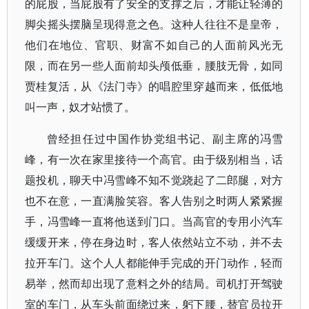
的屁股，当屁股有了安全的支撑之后，才能让轻薄的
脚尖摇头摆脑呈现得意之色。这种人往往不是皇帝，
他们在地位、官职、财富不如自己的人面前风光无
限，而在另一些人面前却头颅低垂，腰肢无骨，如同
贾桂复活，从《法门寺》的唱腔里穿越而来，低低地
叫一声，奴才站惯了。
曾经担任过中国作协党组书记、副主席的冯雪
峰，有一次在家里接待一个高官。由于级别相当，话
题投机，聊天中冯雪峰不知不觉跷起了二郎腿，对方
也不在意，一直满脸笑容。客人告别之时两人紧紧握
手，冯雪峰一直将他送到门口。当高官的专用小汽车
缓缓开来，停在身边时，客人依然站立不动，并不去
拉开车门。这个人人都能伸手完成的开门动作，轻而
易举，然而却出现了意料之外的结局。司机打开驾驶
室的车门，从车头前面绕过来，躬下腰，替官员拉开