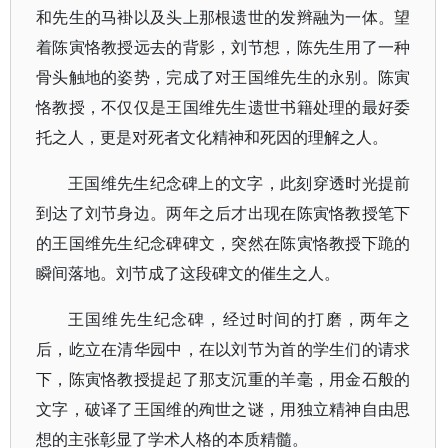
和先生的马褂以及头上那根遗世的发辫融为一体。望
着陈寅恪教授远去的背影，刘节想，陈先生用了一种
骨头触地的姿势，完成了对王国维先生的永别。陈寅
恪教授，不仅仅是王国维先生遗世书籍处理的最好委
托之人，更是对死者文化精神和死因的理解之人。
王国维先生纪念碑上的文字，此刻穿透时光提前
到达了刘节身边。两年之后才出现在陈寅恪教授笔下
的王国维先生纪念碑碑文，突然在陈寅恪教授下跪的
瞬间落地。刘节成了这段碑文的催生之人。
王国维先生纪念碑，经过时间的打磨，两年之
后，屹立在清华园中，在以刘节为首的学生们的请求
下，陈寅恪教授提起了那支沉重的羊毫，用金石般的
文字，破译了王国维的殉世之谜，用独立精神自由思
想的主张彰显了学术人格的本质精髓。