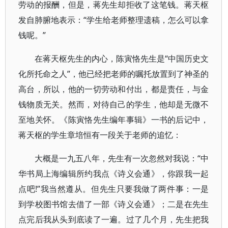
劳动的报酬，但是，蒋先生却拒收了这笔钱。蒋天枢
发自肺腑地表示：“学生给老师整理遗稿，怎么可以拿
钱呢。”
在蒋天枢先生的内心，陈寅恪先生是“中国历史文
化所托命之人”，他已经把老师的嘱托放置到了神圣的
高台，所以，他的一切劳动和付出，都是责任，与金
钱物质无关。然而，对待自己的学生，他却是无微不
至地关怀。《陈寅恪先生编年事辑》一书的后记中，
蒋天枢的学生章培恒有一段关于老师的追忆：
大概是一九五八年，先生有一次忽然对我说：“中
华书局上海编辑所约我点《诗义会通》，你跟我一起
点吧!”我当然遵从。但先生只要我做了两件事：一是
到学校图书馆去借了一部《诗义会通》；二是在先生
点完后我从头到底读了一遍。过了几个月，先生把我