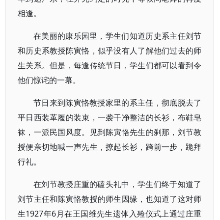
相逢。
在美丽的康乐园里，学生们知道历史系主任刘节
和历史系教授陈寅恪，似乎没有人了解他们过去的师
生关系。但是，每逢传统节日，学生们都可以看到令
他们惊诧的一幕。
节日来到陈寅恪教授家里的系主任，彻底脱去了
平日西装革履的装束，一袭干净整洁的长衫，布鞋皂
袜，一派民国风度。见到陈寅恪先生的刹那，刘节教
授便亲切地喊一声先生，撩起长衫，跨前一步，跪拜
行礼。
在刘节教授庄重的磕头礼中，学生们终于知道了
刘节主任和陈寅恪教授的师生因缘，也知道了这对师
生1927年6月在王国维先生遗体入殓仪式上通过庄重