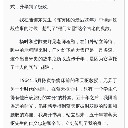
式，升华到了极致。
我在陆键东先生《陈寅恪的最后20年》中读到这
段往事的时候，想到了“程门立雪”这个古老的典故。
杨时和游酢去拜见老师程颐，在门外站立等待，
睡中的老师醒来时，门外纷飞的大雪已是一尺多深。
这个出自宋史的故事之所以流传千年，是因为它承托
了士人的气节与精神。
1964年5月陈寅恪病床前的蒋天枢教授，无异于
另一个时代的杨时。在蒋天枢心中，只有“一个学生总
得有他应该躬行的本分”的朴素。五十年之后，我隔着
遥远的时光，仍能感受得到蒋天枢彼时双腿的酸胀和
腰肢的疼痛。我离开书桌，站立起来，五十年前蒋天
枢先生的仁义忠恕和辛苦，立刻传到了我的身上。