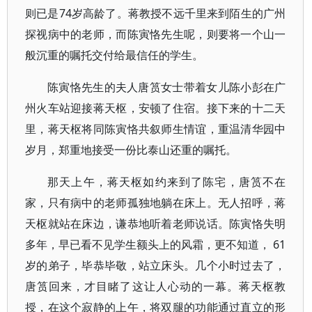
则已是74岁高龄了。蒋教授不远千里来到陌生的广州
探视病中的老师，而陈寅恪先生呢，则要将一个山一
般沉重的嘱托交付给最信任的学生。
陈寅恪先生的夫人唐筼女士带着女儿陈小彭在广
州火车站迎接蒋天枢，安顿了住宿。接下来的十二天
里，蒋天枢将同陈寅恪共叙师生情谊，重温清华园中
岁月，郑重地接受一份比泰山还重的嘱托。
那天上午，蒋天枢如约来到了陈宅，唐筼不在
家，只有病中的老师孤独地躺在床上。无人招呼，蒋
天枢就站在床边，谦恭地听着老师说话。陈寅恪失明
多年，早已看不见学生额头上的风霜，更不知道， 61
岁的弟子，毕恭毕敬，站立床头。几个小时过去了，
唐筼回来，才目睹了这让人心动的一幕。蒋天枢教
授，在这个寂静的上午，将双腿的功能通过直立的形