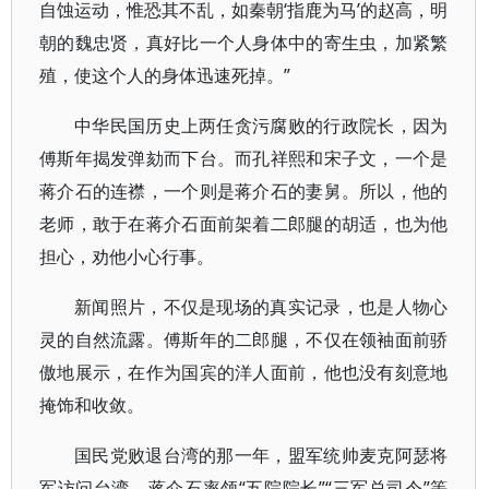
自蚀运动，惟恐其不乱，如秦朝‘指鹿为马’的赵高，明
朝的魏忠贤，真好比一个人身体中的寄生虫，加紧繁
殖，使这个人的身体迅速死掉。”
中华民国历史上两任贪污腐败的行政院长，因为
傅斯年揭发弹劾而下台。而孔祥熙和宋子文，一个是
蒋介石的连襟，一个则是蒋介石的妻舅。所以，他的
老师，敢于在蒋介石面前架着二郎腿的胡适，也为他
担心，劝他小心行事。
新闻照片，不仅是现场的真实记录，也是人物心
灵的自然流露。傅斯年的二郎腿，不仅在领袖面前骄
傲地展示，在作为国宾的洋人面前，他也没有刻意地
掩饰和收敛。
国民党败退台湾的那一年，盟军统帅麦克阿瑟将
军访问台湾。蒋介石率领“五院院长”“三军总司令”等