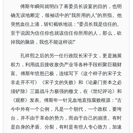
傅斯年瞬间就明白了蒋委员长设宴的目的，也明
确无误地断定，领袖话中的“我所用的人”的所指。他
突然血往上涌，斩钉截铁地说：“委员长我是信任的。
至于说因为信任你也就该信任你所用的人，那么，砍
掉我的脑袋，我也不能这样说!”
孔祥熙之后的另一任行政院长宋子文，更是施展
权力，利用战后接收敌伪产业等各种手段积聚巨额财
富。傅斯年愤怒已极，连续写下《这个样子的宋子文
非走开不可》《宋子文的失败》和《论豪门资本之必
须铲除》三篇战斗力极强的檄文，在《世纪评论》和
《观察》发表。傅斯年一针见血地直指腐败根源：“古
今中外有一个公例，凡是一个朝代，一个政权，要垮
台，并不由于革命的势力，而由于自己的崩溃。有时
是自身的矛盾、分裂，有时是有些人专心致力，加速