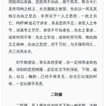
理因得以发扬。思想而不自由，毋宁死耳。斯古今仁
圣所同殉之精义，夫岂庸鄙之敢望。先生以一死见其
独立自由之意志，非所论于一人之恩怨，一姓之兴
亡。呜呼!树兹石于讲舍，系哀思而不忘；表哲人之奇
节，诉真宰之茫茫。来世不可知者也，先生之著述，
或有时而不章；先生之学说，或有时而可商。惟此独
立之精神，自由之思想，历千万祀，与天壤而同久，
共三光而永光。
刘节教授说，骨头虽然坚硬，但一定得用皮肉包
裹。深刻的思想精髓，必定在文字的深处。下跪，磕
头，站立，鞠躬，已经不再常见，但当它出现的时
候，一定比握手高贵。
二郎腿
二郎腿，是人腿在自由状态下的一种姿势，这种