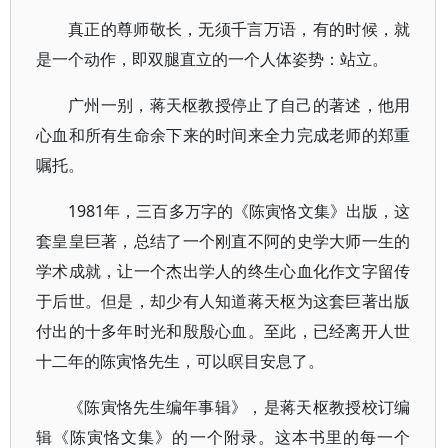
真正的尊师敬长，无须千言万语，有的时候，就
是一个动作，即双腿直立的一个人体姿势：站立。
广州一别，蒋天枢教授停止了自己的著述，他用
心血和所有生命余下来的时间来全力完成老师的郑重
嘱托。
1981年，三百多万字的《陈寅恪文集》出版，这
套皇皇巨著，总结了一个刚直不阿的史学大师一生的
学术成就，让一个杰出学人的终生心血化作文字留传
于后世。但是，却少有人知道蒋天枢为这套巨著出版
付出的十多年时光和殷殷心血。至此，已经离开人世
十二年的陈寅恪先生，可以瞑目安息了。
《陈寅恪先生编年事辑》，是蒋天枢教授校订编
辑《陈寅恪文集》的一个附录。这本书里的每一个