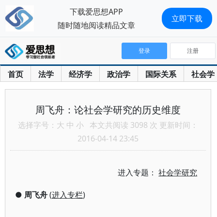
下载爱思想APP
立即下载
随时随地阅读精品文章
登录
注册
首页
法学
经济学
政治学
国际关系
社会学
周飞舟：论社会学研究的历史维度
选择字号：
大
中
小
本文共阅读 3098 次 更新时间：
2016-04-14 23:45
进入专题：
社会学研究
●
周飞舟
(
进入专栏
)