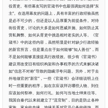
役胥吏。有些幕友写的官箴书中也最强调如何选择“东
主”。在选用幕友的问题上，具有丰富的行政经验虽然
是必不可少的，但还是以人品厚重为前提条件。对待
衙役胥吏，讨论的大多是如何恩威并施、如何防止其
营私舞弊、如何从胥吏中挑选相对老实的人等。《官
箴书》中的这些内容，虽然明显是针对缺少行政经验
的新官所言，但是重点在于如何能够“知人善任”，而
不是如何能够直接提高行政绩效。很少有《官箴书》
建议用改变旧有组织构架和办事程序的方式来解决诸
如“信息不对称”导致的隐瞒浮夸问题。另外，对于去
外地做官的“新官”，一些《官箴书》会详细说明上任
时一些重要的程序，如在京应该拜访哪些人物、到任
应该如何祭神、如何行礼、如何与当地士绅来往等。
我国自秦代以来就建立了“流官制”，目的是防止各种
家族、家乡的血缘、地缘关系对官员公务的侵蚀，而