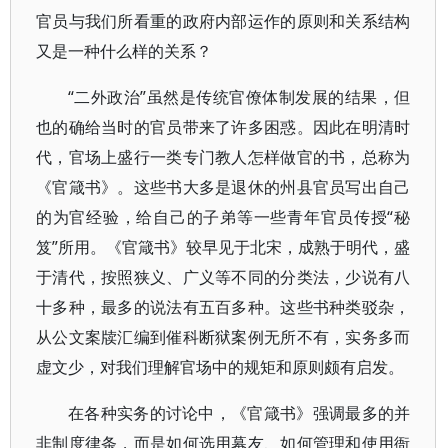
官员与我们所看重的政府内部运作的原则和关系结构
又是一种什么样的关系？
“二外政治”虽然是传统官僚体制发展的结果，但
也的确给当时的官员带来了许多困惑。因此在明清时
代，官场上盛行一类专门教人怎样做官的书，总称为
《官箴书》。这些书大多是退休的州县官员写出自己
的为官经验，给自己的子弟等一些青年官员传授“秘
笈”所用。《官箴书》较早见于北宋，成熟于明代，盛
于清代，按照狭义、广义等不同的分类法，少说有八
十多种，最多的说法有五百多种。这些书种类驳杂，
从公文案牍汇编到催科断狱案例无所不有，实务多而
虚文少，对我们理解官场中的规矩和原则颇有启发。
在各种实务的讨论中，《官箴书》强调最多的并
非制度律条，而是如何选用幕友、如何管理和使用衙