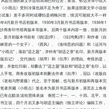
其时风起云涌的新文学运动高潮已经过去，鲁迅、郁达夫等小说大
，《小雨点》受到冷落也就不足为奇了。如果这部新文学小说创
《尝试集》差不多同时或哪怕是稍晚问世，情况可能就大不一样
年4月新月书店初版本、1930年3月新月书店再版本、1936年1
月长沙商务印书馆再版本等版本。后两个版本内容一致，但新月的
新月初版本书前有《胡(适)序》、《任(鸿隽)序》和作者《自
巫峡里的一个女子》、《西风》、《洛绮思的问题》和《运河与
小雨点”，落款“适之题”，并钤有“胡适之章”名印。新月再版本
再版后记》，交代抽出《胡序》和《任序》的理由。奇怪的是，
，并套红印刷，却删去了“适之题”落款和“胡适之章”名印，以
何人手笔。商务改版初版本则删去作者《自序》，冠以《改版自
以《老柏与野蔷薇》代之。至于装帧，也与新月初版和再版本完
。笔者所藏《小雨点》签名本为新月书店再版本，扉页左上角有
已有点黯淡:送给慧殊表妹 衡哲二十一、一、十四。北平。当
著书立说，四个月后又参与胡适主编的《独立评论》编辑工作，