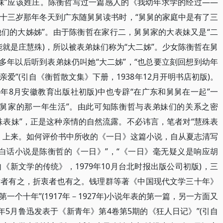
妹”应该姓庄。陈衡哲写过一篇感人的《我幼年求学的经过——
十三岁那年冬天到广东随舅舅读书时，“舅舅的家庭中是有了三
们的大姊姊”。由于陈衡哲在家行二，舅舅家的大表妹又是“二
可能就是庄慧殊)，所以被表弟妹们称为“大二姊”。少女陈衡哲在舅
多年以后听到表弟妹仍叫她“大二姊”，“也总要立刻回想到幼年
爱”(引自《衡哲散文集》下册，1938年12月开明书店初版)。
06年8月安徽教育出版社初版)中也专辟“在广东和舅舅在一起”一
舅舅家的那一年生活”。由此可知陈衡哲与表弟妹们的关系之密
殊表妹”，正是这种亲情的自然流露。不必讳言，笔者对“慧殊表
》上来。如何评价书中所收的《一日》这篇小说，自从夏志清写
白话小说是陈衡哲的《一日》”，“《一日》毫无疑义是响应胡
自《新文学的传统》，1979年10月台北时报出版公司初版)，三
对者有之，折衷者也有之。钱理群等著《中国现代文学三十年》
一个十年”(1917年－1927年)小说年表的第一篇，另一方面又
8年5月鲁迅发表于《新青年》第4卷第5期的《狂人日记》”(引自