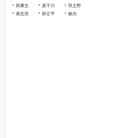
郑秉文
莫于川
羽之野
谢志浩
孙立平
杨光