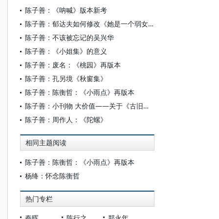
陈子善：《呐喊》版本新考
陈子善：郁达夫如何修改《她是一个弱女子》？
陈子善：不该被忘记的吴兴华
陈子善：《小姐集》的意义
陈子善：废名：《桃园》再版本
陈子善：孔另境《秋窗集》
陈子善：陈衡哲：《小雨点》再版本
陈子善：小刊物 大价值——关于《古旧书讯》书系
陈子善：周作人：《陀螺》
相同主题阅读
陈子善：陈衡哲：《小雨点》再版本
杨绛：怀念陈衡哲
热门专栏
秦晖
陈行之
郑永年