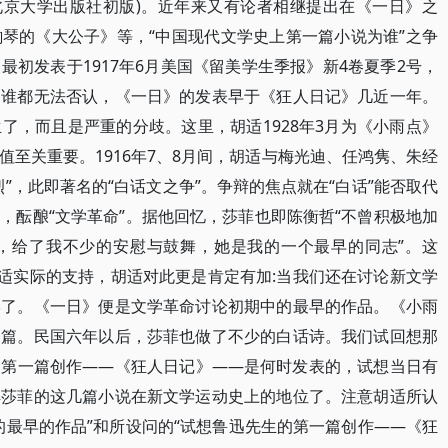
月北京大学出版社初版)。近年来又有论者相继提出在《一日》之
琴的《大公子》等，“中国现代文学史上第一篇小说为谁”之争
初发表于1917年6月美国《留美学生季报》新4卷夏季2号，
，谁都无法否认，《一日》的发表早于《狂人日记》几近一年。
了，而且是严重的分歧。这里，胡适1928年3月为《小雨点》
至关重要。1916年7、8月间，胡适与梅光迪、任鸿隽、朱经
”，此即著名的“白话文之争”。争辩的焦点就在“白话”能否取代
，酝酿“文学革命”。据他回忆，莎菲也即陈衡哲“不曾积极地加
，给了我不少的安慰与鼓舞，她是我的一个最早的同志”。这
胡适实际的支持，胡适对此更是肯定有加:当我们还在讨论新文学
学了。《一日》便是文学革命讨论初期中的最早的作品。《小雨
一篇。民国六年以后，莎菲也做了不少的白话诗。我们试回想那
的第一篇创作——《狂人日记》——是何时发表的，试想当日有
解莎菲的这几篇小说在新文学运动史上的地位了。注意胡适所认
的最早的作品”和所设问的“试想鲁迅先生的第一篇创作——《狂