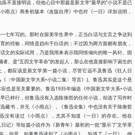
他虽不直接明说，但他心目中那篇是新文学“最早的”小说不是已
《小雨点》商务初版本《改版自序》中也对《一日》详加说明，
九一七年写的。那时在留美学生界中，正当白话与文言之争达到
教育的经验，同情是趋向于白话的；不过因为两方面都有朋友，
白话文的实际试用，乃是我用来表示我同情倾向的唯一风针。因
俑者、是“五四文学革命”的发起人，那么在他直接影响下诞生的
上，都应该是新文学第一篇小说，尽管它远不及鲁迅《狂人日
迅《〈中国新文学大系•小说二集〉导言》)。鲁迅其实是这个悬
应也是至关重要的。鲁迅1935年编选《中国新文学大系•小说
本早已梓行，但鲁迅没有入选陈衡哲的任何小说，却选了写作时
鲁迅藏书，并无《小雨点》，《鲁迅全集》中也没有关于陈衡哲
迅没有读过《小雨点》，尤其不知道《一日》的存在。他在
日记》等短篇小说作为《新青年》最初的一批“显示了‘文学革
事实。但是，如果鲁迅读到了《小雨点》，知道了《一日》，他