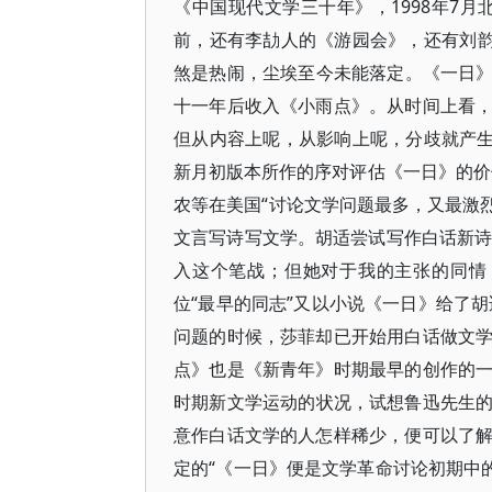
《中国现代文学三十年》，1998年7
前，还有李劼人的《游园会》，还有刘韵
煞是热闹，尘埃至今未能落定。《一日》最
十一年后收入《小雨点》。从时间上看
但从内容上呢，从影响上呢，分歧就产生
新月初版本所作的序对评估《一日》的价值
农等在美国“讨论文学问题最多，又最激烈
文言写诗写文学。胡适尝试写作白话新诗
入这个笔战；但她对于我的主张的同情
位“最早的同志”又以小说《一日》给了
问题的时候，莎菲却已开始用白话做文
点》也是《新青年》时期最早的创作的
时期新文学运动的状况，试想鲁迅先生
意作白话文学的人怎样稀少，便可以了
定的“《一日》便是文学革命讨论初期中