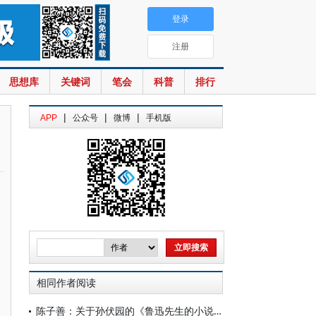
登录
注册
思想库
关键词
笔会
科普
排行
|
|
|
APP
公众号
微博
手机版
相同作者阅读
陈子善：关于孙伏园的《鲁迅先生的小说》