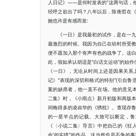
人日记》——是何时发表的”这两句话，
经呼之欲出了吗？八年以后，陈衡哲在
她也许是有感而发:
《一日》是我最初的试作，是在一
最激烈的时候。我因为自己在幼时所受
便不愿加入那个有声有色的战争了。这
此，假如承认胡适是“白话文运动”的始作
《一日》，无论从时间上还是因果关系
记》“表现的深切和格式的特别”(引自鲁
案的缺席者，他一直不在场。他的意见本
二集》时，《小雨点》新月初版和再版
间晚得多的凌叔华的《绣枕》。查现存
的一星半点的记载。大致可以断定，鲁
《〈小说二集〉导言》中把自己的《狂人
命’的实绩”的作品，这当然也是不争的