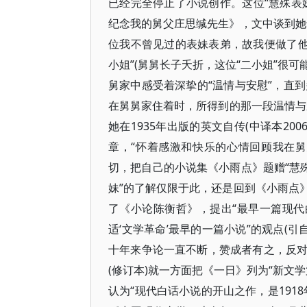
已经完全停止了小说创作。这位“慧殊表
纪念我的舅父庄思缄先生》，文中谈到她
位我不曾见过的表妹表弟，故我便做了他
小姐”(舅舅长子夭折，这位“二小姐”很
舅家中感受着深挚的“温情与安慰”，直到
在舅舅家住着时，所得到的那一段温情与亲
她在1935年出版的英文自传(中译本20
章，“怀着感激和快乐的心情回顾我在
切，把自己的小说集《小雨点》题赠“慧
妹”的了解仅限于此，还是回到《小雨点
了《小论陈衡哲》，提出“最早一篇现代
适‘文学革命’最早的一篇小说”的观点(引
十年来争论一直不断，赞成者有之，反
(修订本)就一方面把《一日》列为“新文学第
认为“现代白话小说的开山之作，是191