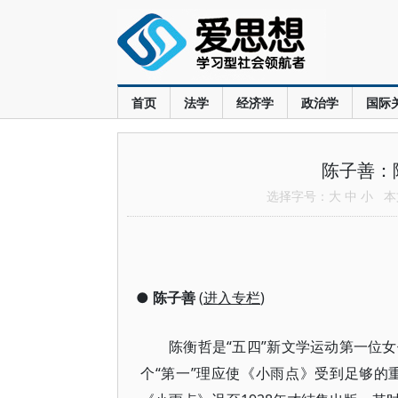
首页
法学
经济学
政治学
国际
陈子善：
选择字号：
大
中
小
本文
●
陈子善
(
进入专栏
)
陈衡哲是“五四”新文学运动第一位
个“第一”理应使《小雨点》受到足够