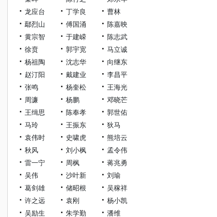
龙应台
丁学良
曹林
鄢烈山
傅国涌
陈嘉映
黄宗智
于建嵘
陈志武
徐贲
郭宇宽
马立诚
杨祖陶
沈志华
向继东
赵汀阳
戴建业
李昌平
张鸣
杨奎松
王海光
周濂
杨鹏
邓晓芒
王缉思
陈奉孝
郭世佑
马玲
王振东
狄马
袁伟时
史啸虎
熊培云
秋风
刘小枫
孟令伟
雷一宁
周枫
蒋兆勇
吴伟
沙叶新
刘瑜
葛剑雄
储昭根
吴稼祥
许之远
袁刚
杨小凯
吴励生
朱学勤
潘维