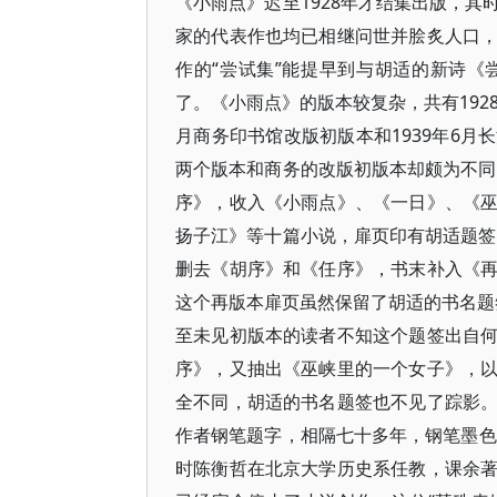
《小雨点》迟至1928年才结集出版，
家的代表作也均已相继问世并脍炙人口
作的“尝试集”能提早到与胡适的新诗
了。《小雨点》的版本较复杂，共有1928
月商务印书馆改版初版本和1939年6
两个版本和商务的改版初版本却颇为不同。
序》，收入《小雨点》、《一日》、《
扬子江》等十篇小说，扉页印有胡适题签“
删去《胡序》和《任序》，书末补入《
这个再版本扉页虽然保留了胡适的书名题签
至未见初版本的读者不知这个题签出自
序》，又抽出《巫峡里的一个女子》，
全不同，胡适的书名题签也不见了踪影
作者钢笔题字，相隔七十多年，钢笔墨色
时陈衡哲在北京大学历史系任教，课余