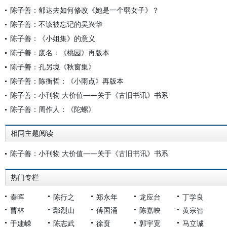
陈子善：郁达夫如何修改《她是一个弱女子》？
陈子善：不该被忘记的吴兴华
陈子善：《小姐集》的意义
陈子善：废名：《桃园》再版本
陈子善：孔另境《秋窗集》
陈子善：陈衡哲：《小雨点》再版本
陈子善：小刊物 大价值——关于《古旧书讯》书系
陈子善：周作人：《陀螺》
相同主题阅读
陈子善：小刊物 大价值——关于《古旧书讯》书系
热门专栏
秦晖
陈行之
郑永年
龙应台
丁学良
曹林
鄢烈山
傅国涌
陈嘉映
黄宗智
于建嵘
陈志武
徐贲
郭宇宽
马立诚