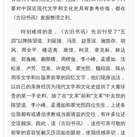
要对中国近现代文学和文化史具有参考价值，都在
《古旧书讯》发掘整理之列。
特别难得的是，《古旧书讯》先后刊登了“五
四”以降陈望道、刘延陵、冯至、赵景深、施蛰存、胡
风、周全平、楼适夷、唐弢、柯灵、章克标、林达
祖、郑逸梅、蒯斯曛、周楞伽、李小峰、孟通如、沈
松泉、卢芳、范泉、许觉民、瞿光熙、魏绍昌、陈从
周等文学和出版界前辈的回忆文字，他们现身说法，
以自己的亲身经历为现代文学和文化史提供了大量珍
贵的第一手史料。除了在“文革”前和“文革”中去世的
陈望道、李小峰、孟通如和瞿光熙四位先生，上述各
位我都有或通信求教或当面请益的交往，有许多位还
交谊颇深。因此，读《古旧书讯》，这些可亲可敬的
前辈的音容笑貌又历历如在眼前，使我倍感亲切，这