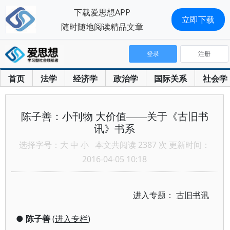
下载爱思想APP
立即下载
随时随地阅读精品文章
登录
注册
首页
法学
经济学
政治学
国际关系
社会学
陈子善：小刊物 大价值——关于《古旧书
讯》书系
选择字号：
大
中
小
本文共阅读 2387 次 更新时间：
2016-04-05 10:18
进入专题：
古旧书讯
●
陈子善
(
进入专栏
)