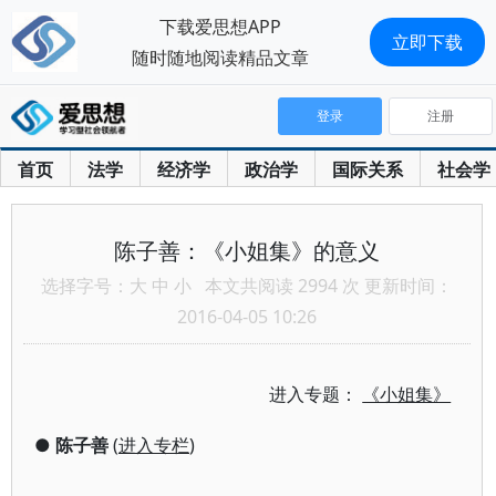
下载爱思想APP
立即下载
随时随地阅读精品文章
登录
注册
首页
法学
经济学
政治学
国际关系
社会学
陈子善：《小姐集》的意义
选择字号：
大
中
小
本文共阅读 2994 次 更新时间：
2016-04-05 10:26
进入专题：
《小姐集》
●
陈子善
(
进入专栏
)