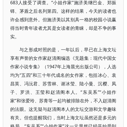
683人接受了调查。“小姐作家”施济美继巴金、郑振
铎、茅盾之后名列第四。这样的结果，今天的读者也
许会感到意外。但施济美以其别具一格的校园小说赢
得当时青年读者尤其是女读者的青睐，却是不争的事
实。
与之形成对照的是，一年以后，早已在上海文坛
享有声誉的女作家赵清阁编选《无题集：现代中国女
作家小说专集》（1947年上海晨光出版公司），人选
均为“五四”和三十年代成名的女作家，包括冰心、袁
昌英、冯沅君、苏雪林、谢冰莹、陆小曼、沉樱、凤
子、罗洪、王莹和赵清阁本人。“东吴系”“小姐作
家”和张爱玲、苏青等一起均被排除在外，不入赵清阁
的法眼。这无疑与赵清阁本人的文坛交游和文学趣味
有关。但也提醒我们，当时上海文坛虽然还是多元的
格局，“东吴系”“小姐作家”这一元显然已经开始受到