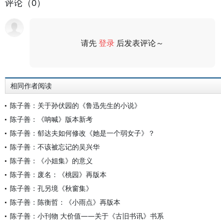
评论（0）
请先
登录
后发表评论～
评论
相同作者阅读
陈子善：关于孙伏园的《鲁迅先生的小说》
陈子善：《呐喊》版本新考
陈子善：郁达夫如何修改《她是一个弱女子》？
陈子善：不该被忘记的吴兴华
陈子善：《小姐集》的意义
陈子善：废名：《桃园》再版本
陈子善：孔另境《秋窗集》
陈子善：陈衡哲：《小雨点》再版本
陈子善：小刊物 大价值——关于《古旧书讯》书系