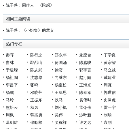
陈子善：周作人：《陀螺》
相同主题阅读
陈子善：《小姐集》的意义
热门专栏
秦晖
陈行之
郑永年
龙应台
丁学良
曹林
鄢烈山
傅国涌
陈嘉映
黄宗智
于建嵘
陈志武
徐贲
郭宇宽
马立诚
杨祖陶
沈志华
向继东
赵汀阳
戴建业
李昌平
张鸣
杨奎松
王海光
周濂
杨鹏
邓晓芒
王缉思
陈奉孝
郭世佑
马玲
王振东
狄马
袁伟时
史啸虎
熊培云
秋风
刘小枫
孟令伟
雷一宁
周枫
蒋兆勇
吴伟
沙叶新
刘瑜
葛剑雄
储昭根
吴稼祥
许之远
袁刚