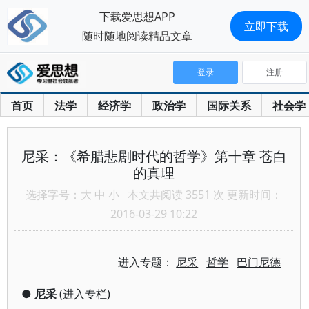
下载爱思想APP
立即下载
随时随地阅读精品文章
登录
注册
首页
法学
经济学
政治学
国际关系
社会学
尼采：《希腊悲剧时代的哲学》第十章 苍白
的真理
选择字号：
大
中
小
本文共阅读 3551 次 更新时间：
2016-03-29 10:22
进入专题：
尼采
哲学
巴门尼德
●
尼采
(
进入专栏
)