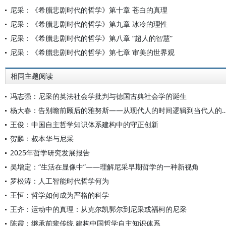
尼采：《希腊悲剧时代的哲学》第十章 苍白的真理
尼采：《希腊悲剧时代的哲学》第九章 冰冷的理性
尼采：《希腊悲剧时代的哲学》第八章 “超人的智慧”
尼采：《希腊悲剧时代的哲学》第七章 审美的世界观
相同主题阅读
冯志强：尼采的英法社会学批判与德国古典社会学的诞生
杨大春：告别瞻前顾后的雅努斯——从现代人的时间逻
王俊：中国自主哲学知识体系建构中的守正创新
贺麟：叔本华与尼采
2025年哲学研究发展报告
吴增定：“生活在显像中”——理解尼采早期哲学的一种新视角
罗松涛：人工智能时代哲学何为
王恒：哲学如何成为严格的科学
王齐：运动中的真理：从克尔凯郭尔到尼采或福柯的尼采
陈霞：继承前辈传统 建构中国哲学自主知识体系