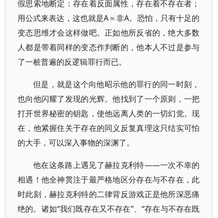
假思索地断定：存在着反面属性，存在着不存在者；
用公式来表达，这也就是A＝非A。恐怕，只有十足的
变态思维才会这样做吧。正如他所反省的，绝大多数
人都是带着同样的变态作判断的，他本人不过是参与
了一桩普遍的反逻辑罪行而已。
但是，就是这个向他昭示他的罪行的同一时刻，
也向他闪耀了发现的光辉。他找到了一个原则，一把
打开世界秘密的钥匙，使他远离人类的一切幻觉。现
在，他紧握住关于存在的同义反复真理这只结实可怕
的大手，可以深入事物的深渊了。
他在这条路上遇见了赫拉克利特——一次不幸的
相遇！他全神贯注于最严格地区分存在与不存在，此
时此刻，赫拉克利特的二律背反游戏正是他所深恶痛
绝的。诸如“我们既存在又不存在”、“存在与不存在既