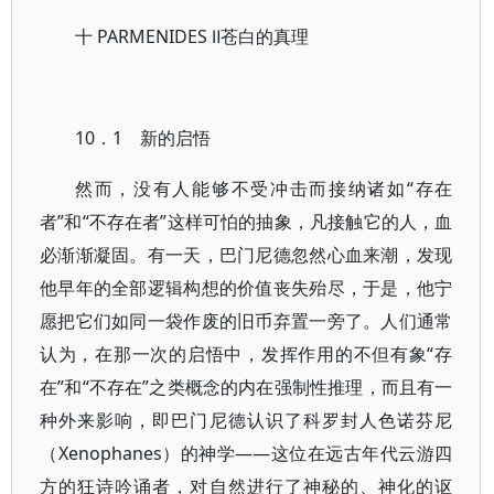
十 PARMENIDES Ⅱ苍白的真理
10．1 新的启悟
然而，没有人能够不受冲击而接纳诸如“存在
者”和“不存在者”这样可怕的抽象，凡接触它的人，血
必渐渐凝固。有一天，巴门尼德忽然心血来潮，发现
他早年的全部逻辑构想的价值丧失殆尽，于是，他宁
愿把它们如同一袋作废的旧币弃置一旁了。人们通常
认为，在那一次的启悟中，发挥作用的不但有象“存
在”和“不存在”之类概念的内在强制性推理，而且有一
种外来影响，即巴门尼德认识了科罗封人色诺芬尼
（Xenophanes）的神学——这位在远古年代云游四
方的狂诗吟诵者，对自然进行了神秘的、神化的讴