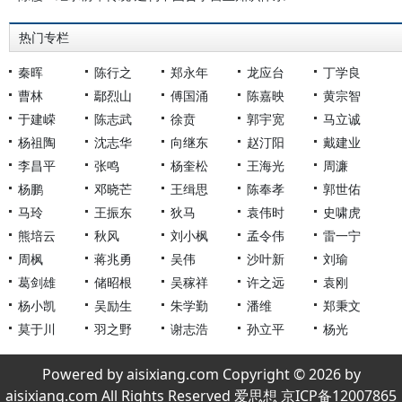
热门专栏
秦晖
陈行之
郑永年
龙应台
丁学良
曹林
鄢烈山
傅国涌
陈嘉映
黄宗智
于建嵘
陈志武
徐贲
郭宇宽
马立诚
杨祖陶
沈志华
向继东
赵汀阳
戴建业
李昌平
张鸣
杨奎松
王海光
周濂
杨鹏
邓晓芒
王缉思
陈奉孝
郭世佑
马玲
王振东
狄马
袁伟时
史啸虎
熊培云
秋风
刘小枫
孟令伟
雷一宁
周枫
蒋兆勇
吴伟
沙叶新
刘瑜
葛剑雄
储昭根
吴稼祥
许之远
袁刚
杨小凯
吴励生
朱学勤
潘维
郑秉文
莫于川
羽之野
谢志浩
孙立平
杨光
Powered by aisixiang.com Copyright © 2026 by
aisixiang.com All Rights Reserved 爱思想 京ICP备12007865