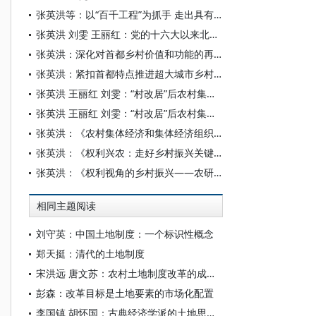
张英洪等：以“百千工程”为抓手 走出具有首都特点的乡村振兴路
张英洪 刘雯 王丽红：党的十六大以来北京“三农”发展历程及基本经验[①]
张英洪：深化对首都乡村价值和功能的再认识
张英洪：紧扣首都特点推进超大城市乡村振兴
张英洪 王丽红 刘雯：“村改居”后农村集体经济组织的调查与思考——以北京为例
张英洪 王丽红 刘雯：“村改居”后农村集体经济组织的调查与思考
张英洪：《农村集体经济和集体经济组织调查研究》前言
张英洪：《权利兴农：走好乡村振兴关键一步》自序
张英洪：《权利视角的乡村振兴——农研智库观察》自序
相同主题阅读
刘守英：中国土地制度：一个标识性概念
郑天挺：清代的土地制度
宋洪远 唐文苏：农村土地制度改革的成效挑战、理论逻辑与实践路径
彭森：改革目标是土地要素的市场化配置
李国镇 胡怀国：古典经济学派的土地思想——基于学术史的考察