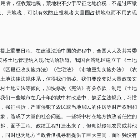
使用者，征收荒地税，荒地税不少于应征之地价税，不超过应缴
税、荒地税，可以有效防止投机者大量圈占耕地屯而不用的现
法提上重要日程。在建设法治中国的进程中，全国人大及其常委
实将土地管理纳入现代法治轨道。我国台湾地区建立了《土地
》《区段征收实施办法》《住宅法》《市地重划实施办法》《农
的土地法律法规体系，值得我们借鉴。我们要改变以大量政策文
农村土地立法等倾向，加快修改《宪法》有关条款，制定《土地
。我们一些城市在几十年的城中村改造中，缺乏立法规范，习惯
事，强征强拆，严重侵犯了农民或当地居民的住房等财产权利和
现象，造成了大量的社会问题。一些城中村在地方执政者任性的
而起，面子工程、政绩工程打造出来了，但却以侵犯农民或其他
价，同时也为地方当政者借机寻租提供了巨大空间，而唯独没有