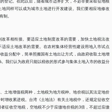
权的登记。在此以后，随着城市边界扩大，不必非要采取征地模
土地同样可以成为城市土地进行开发建设。我们要相应地修改
有制。
制改革相衔接。要适应土地制度改革的需要，加快土地税法改
不适应土地改革的需要。在农村集体经营性建设用地入市试点
的收益分配中，简单照搬国有土地出让方式，由政府收取土地增
0%。我们认为政府只能以税收的形式参与集体土地入市的收益分
税、土地增值税两种，土地税为地方税种。地价税以其法定地价
地价时增收累进税。台湾《土地法》有关土地税中，还规定征收空
用者征收空地税，空地税不少于应缴地价税的3倍，不超过应缴