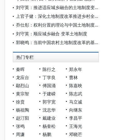
刘守英：推进适应城乡融合的土地制度变革
上官子健：深化土地制度改革推进乡村全面振兴
乔仕彤：权利分置的理论与中国土地制度的演进
刘守英：顺应城乡融合 变革土地制度
郭晓鸣：当前中国农村土地制度改革的基本判断与关键重点
热门专栏
秦晖
陈行之
郑永年
龙应台
丁学良
曹林
鄢烈山
傅国涌
陈嘉映
黄宗智
于建嵘
陈志武
徐贲
郭宇宽
马立诚
杨祖陶
沈志华
向继东
赵汀阳
戴建业
李昌平
张鸣
杨奎松
王海光
周濂
杨鹏
邓晓芒