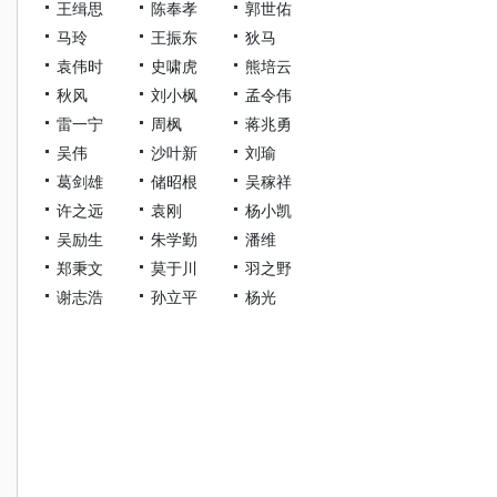
王缉思
陈奉孝
郭世佑
马玲
王振东
狄马
袁伟时
史啸虎
熊培云
秋风
刘小枫
孟令伟
雷一宁
周枫
蒋兆勇
吴伟
沙叶新
刘瑜
葛剑雄
储昭根
吴稼祥
许之远
袁刚
杨小凯
吴励生
朱学勤
潘维
郑秉文
莫于川
羽之野
谢志浩
孙立平
杨光