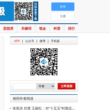
登录
注册
思想库
关键词
笔会
科普
排行
|
|
|
APP
公众号
微博
手机版
相同作者阅读
张英洪 刘雯 王丽红：对“十五五”时期北京农业农村现代化的思考建议