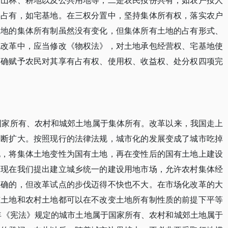
的山林、耕地以及公共用地等；二是农民按份共有，如农户按人
庭占有，如宅基地。在三权分置中，坚持集体所有权，落实农户
土地的集体所有制虽然没有变化，但集体所有土地的占有形式、
地改革中，应当修改《物权法》，对土地承包经营权、宅基地使
明确赋予农民对其享有占有权、使用权、收益权、处分权四项完
于国家所有、农村和城郊土地属于集体所有。改革以来，我国走上
不断扩大。按照现行的法律法规，城市化的发展变成了城市吃掉
地，将集体土地变性为国有土地，再在变性后的国有土地上建设
。现在我们提出建立城乡统一的建设用地市场，允许农村集体经
正确的，但改革试点的步伐迈得不快也不大。在市场化改革的大
市土地和农村土地都可以在不改变土地所有制性质的前提下平等
2年《宪法》规定的城市土地属于国家所有、农村和城郊土地属于