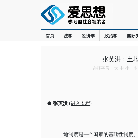
首页
法学
经济学
政治学
国际
张英洪：土
选择字号：
大
中
小
本文
●
张英洪
(
进入专栏
)
土地制度是一个国家的基础性制度