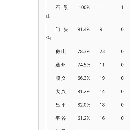
石景
100%
1
1
山
门头
91.4%
9
0
沟
房 山
78.3%
23
0
通 州
74.5%
11
0
顺 义
66.3%
19
0
大 兴
81.2%
14
0
昌 平
82.0%
18
0
平 谷
61.2%
16
0