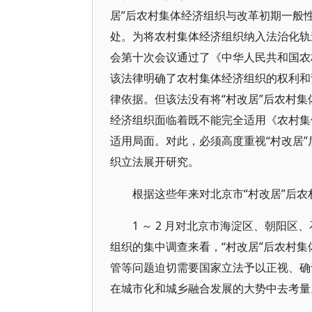
居”后农村集体经济组织与改革初期一般
处。为将农村集体经济组织纳入法治化轨道，
会第十次会议通过了《中华人民共和国农
该法律明确了农村集体经济组织的权利和
律依据。但该法没有将“村改居”后农村集
经济组织面临着既不能完全适用《农村集
适用局面。对此，必须高度重视“村改居
织立法展开研究。
根据这些年来对北京市“村改居”后农村
1 ～ 2 月对北京市海淀区、朝阳
组织的集中调查来看，“村改居”后农村
管等问题迫切需要国家立法予以正视、确
在城市化和城乡融合发展的大势中去考量