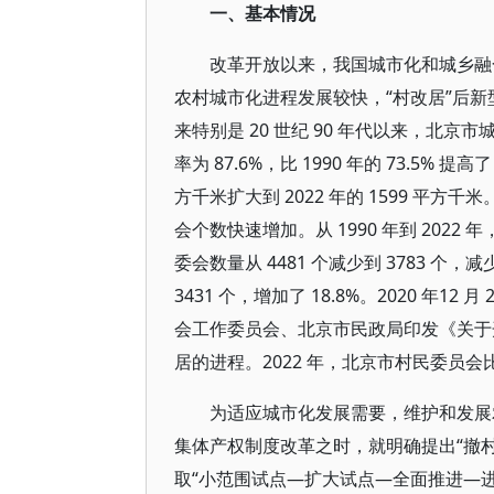
一、基本情况
改革开放以来，我国城市化和城乡融
农村城市化进程发展较快，“村改居”后
来特别是 20 世纪 90 年代以来，北京
率为 87.6%，比 1990 年的 73.5% 提
方千米扩大到 2022 年的 1599 
会个数快速增加。从 1990 年到 2022 年
委会数量从 4481 个减少到 3783 个，减少了
3431 个，增加了 18.8%。2020 
会工作委员会、北京市民政局印发《关于
居的进程。2022 年，北京市村民委员会比 20
为适应城市化发展需要，维护和发展农
集体产权制度改革之时，就明确提出“撤
取“小范围试点—扩大试点—全面推进—