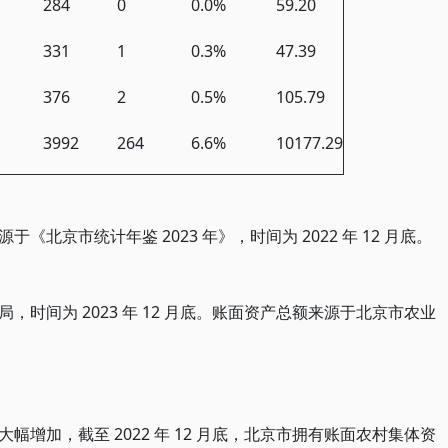
284
0
0.0%
59.20
331
1
0.3%
47.39
376
2
0.5%
105.79
3992
264
6.6%
10177.29
北京市统计年鉴 2023 年》，时间为 2022 年 12 月底。
时间为 2023 年 12 月底。账面资产总额来源于北京市农业
增加，截至 2022 年 12 月底，北京市拥有账面农村集体资