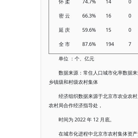
怀 柔
74.7%
14
0
密 云
66.3%
16
0
延 庆
59.6%
15
0
全 市
87.6%
194
7
单位 ：个、亿元
数据来源：常住人口城市化率数据来源于《
乡镇级和村级农村集体
经济组织数据来源于北京市农业农村局，
农村局合作经济指导处，
时间为 2022 年 12 月底。
在城市化进程中北京市农村集体资产大幅