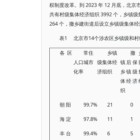
权制度改革。到 2023 年 12 月底，
共有村级集体经济组织 3992 个，乡镇
264 个，撤乡建街道后设立乡镇级集体经济组
表1 北京市14个涉农区乡镇级和
各 区
常住
乡镇
撤
人口城市
级集体经
镇后保
化率
济组织
乡镇级
体经济
织
朝 阳
99.7%
21
0
海 淀
97.8%
11
1
丰 台
99.4%
6
5