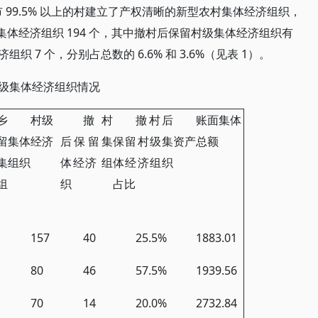
北京市 99.5% 以上的村建立了产权清晰的新型农村集体经济组织，
级集体经济组织 194 个，其中撤村后保留村级集体经济组织有
织 7 个，分别占总数的 6.6% 和 3.6%（见表 1）。
村级集体经济组织情况
乡
村级
撤村
撤村后
账面集体
留
集体经济
后保留集
保留村级集
资产总额
集
组织
体经济 组
体经济组织
组
织
占比
157
40
25.5%
1883.01
80
46
57.5%
1939.56
70
14
20.0%
2732.84