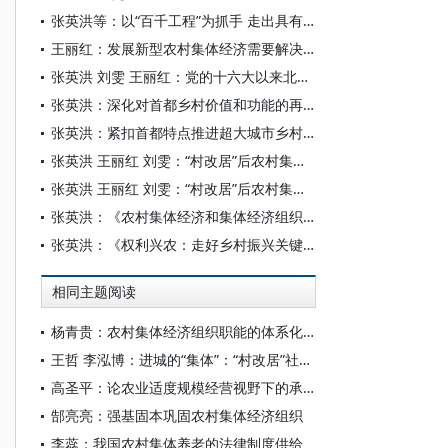
张英洪等：以“百千工程”为抓手 走出具有首都特点的乡村振兴路
王丽红：发展新型农村集体经济需要解决的突出问题
张英洪 刘雯 王丽红：党的十六大以来北京“三农”发展历程及基本经验[①]
张英洪：深化对首都乡村价值和功能的再认识
张英洪：紧扣首都特点推进超大城市乡村振兴
张英洪 王丽红 刘雯：“村改居”后农村集体经济组织的调查与思考——以北京为例
张英洪 王丽红 刘雯：“村改居”后农村集体经济组织的调查与思考
张英洪：《农村集体经济和集体经济组织调查研究》前言
张英洪：《权利兴农：走好乡村振兴关键一步》自序
相同主题阅读
杨青贵：农村集体经济组织职能的体系化塑造——兼论《村民委员会组织法》修改
王哲 李泓博：进城的“集体”：“村改居”社区治理中的集体经济组织
高圣平：论农业适度规模经营视野下的承包地细碎化治理
郜亮亮：强基固本巩固农村集体经济组织
李蕊：我国农村集体养老的法律制度供给