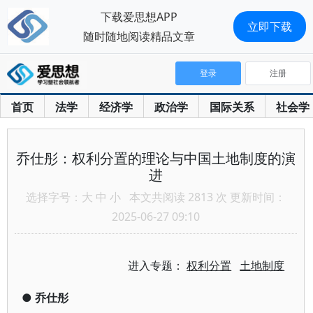
下载爱思想APP
立即下载
随时随地阅读精品文章
登录
注册
首页
法学
经济学
政治学
国际关系
社会学
乔仕彤：权利分置的理论与中国土地制度的演
进
选择字号：
大
中
小
本文共阅读 2813 次 更新时间：
2025-06-27 09:10
进入专题：
权利分置
土地制度
●
乔仕彤