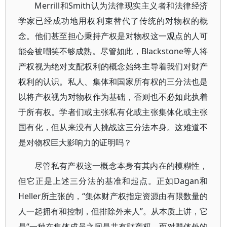
Merrill和Smith认为法律现实主义者和法律经济
学家已经成功地用权利束替代了传统的对物权的概
念。他们甚至担心秉持产权是对物权这一观点的人可
能会被嘲笑不够成熟。尽管如此，Blackstone等人将
产权视为绝对支配权利的概念始终主导着我们对财产
权利的认识。私人、集体和国家所有权的三分法也是
以将产权视为对物权作为基础，否则也不必如此执着
于所有权。学者们或主张私有化或主张集体化或主张
国有化，但从来没有人挑战这三分法本身。这难道不
是对物权巨大影响力的证明吗？
尽管私有产权这一概念本身有其内在的模糊性，
但它正是上述三分法的基准和起点。正如Dagan和
Heller所主张的，“集体财产权指定资源由有限数量的
人一起拥有和控制，但排除外来人”。从本质上讲，它
是“一种在集体成员之间是共有财产权，而对群体外的