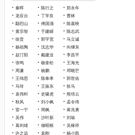
秦晖
陈行之
郑永年
龙应台
丁学良
曹林
鄢烈山
傅国涌
陈嘉映
黄宗智
于建嵘
陈志武
徐贲
郭宇宽
马立诚
杨祖陶
沈志华
向继东
赵汀阳
戴建业
李昌平
张鸣
杨奎松
王海光
周濂
杨鹏
邓晓芒
王缉思
陈奉孝
郭世佑
马玲
王振东
狄马
袁伟时
史啸虎
熊培云
秋风
刘小枫
孟令伟
雷一宁
周枫
蒋兆勇
吴伟
沙叶新
刘瑜
葛剑雄
储昭根
吴稼祥
许之远
袁刚
杨小凯