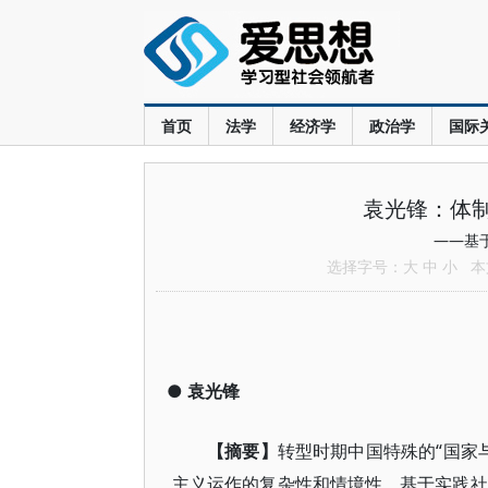
首页
法学
经济学
政治学
国际
袁光锋：体制
——基
选择字号：
大
中
小
本文
●
袁光锋
【摘要】
转型时期中国特殊的“国家
主义运作的复杂性和情境性。基于实践社