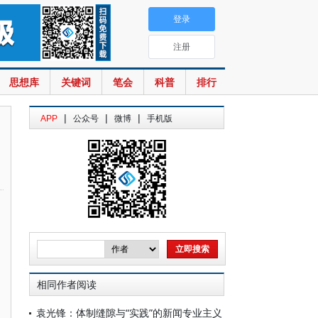
登录
注册
思想库
关键词
笔会
科普
排行
|
|
|
APP
公众号
微博
手机版
相同作者阅读
袁光锋：体制缝隙与“实践”的新闻专业主义