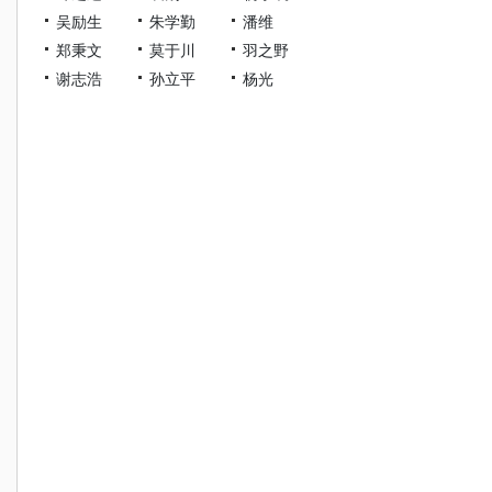
吴励生
朱学勤
潘维
郑秉文
莫于川
羽之野
谢志浩
孙立平
杨光