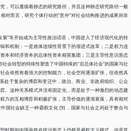
研究，可以遵循着静态的研究路径，并且这种静态研究路径一般
相对而言，研究个体行动的“意外”对社会结构推进的成果则非
经济发展”等开始成为主导性政治话语，中国进入了经济现代化的转
逻辑和机制：一是政体连续性背景下的渐进式改革；二是权力连
治资本和经济资本的总体性资本精英集团；三是主导性意识形态
 。这些社会转型的特殊性塑造了中国特殊的“后总体社会”的国家与社
对社会依然有着强大的控制能力，社会空间逐渐扩张，但依然具
关系处于复杂的博弈和变迁中，政治、商业、非政府组织、公众
博弈。这种关系模式并没有固定化，而是处于一种激烈的动态建
种权力的互相博弈和积极扩张，主导价值的逐渐衰落，具有相对
国社会缺乏一种霸权文化 [9] ，国家与社会之间处于整合与
转型时期的中国虽然在统治形态上仍然是威权主义模式，但是其