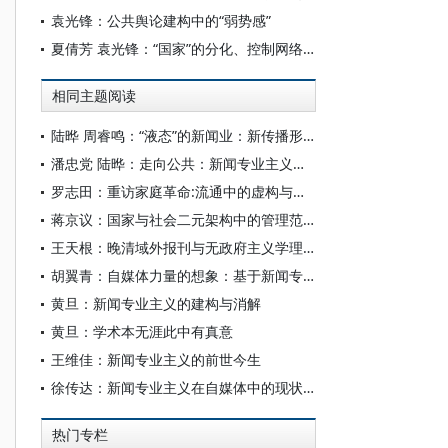
袁光锋：公共舆论建构中的“弱势感”
夏倩芳 袁光锋：“国家”的分化、控制网络与冲突性议题传播的机会结构
相同主题阅读
陆晔 周睿鸣：“液态”的新闻业：新传播形态与新闻专业主义再思考
潘忠党 陆晔：走向公共：新闻专业主义再出发
罗志田：重访家庭革命:流通中的虚构与破坏中的建设
蒋京议：国家与社会二元架构中的管理范式
王天根：晚清域外报刊与无政府主义学理的媒介镜像
胡翼青：自媒体力量的想象：基于新闻专业主义的质疑
黄旦：新闻专业主义的建构与消解
黄旦：学术本无涯此中有真意
王维佳：新闻专业主义的前世今生
徐传达：新闻专业主义在自媒体中的现状与未来
热门专栏