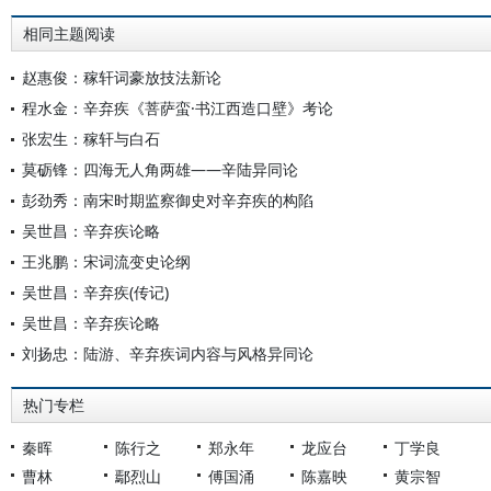
相同主题阅读
赵惠俊：稼轩词豪放技法新论
程水金：辛弃疾《菩萨蛮·书江西造口壁》考论
张宏生：稼轩与白石
莫砺锋：四海无人角两雄——辛陆异同论
彭劲秀：南宋时期监察御史对辛弃疾的构陷
吴世昌：辛弃疾论略
王兆鹏：宋词流变史论纲
吴世昌：辛弃疾(传记)
吴世昌：辛弃疾论略
刘扬忠：陆游、辛弃疾词内容与风格异同论
热门专栏
秦晖
陈行之
郑永年
龙应台
丁学良
曹林
鄢烈山
傅国涌
陈嘉映
黄宗智