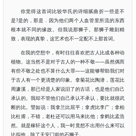
你觉得这首词比较华氏的诗细腻曲折一些是不
是?是的，那是．因为他们两个人血管里所流的东西
根本就不同的缘故。但我说那狮子。那狮子雕刻精
致，表现的真挚，这艺术也不一定配不上那首词。
在我的空想中，有时往往喜欢把古人比成各种动
植物。这当然不是对于古人的一种不敬——虽然偶而
有些不敬之处也不算什么大罪——这能够帮助我们对
于古人有一个更清楚的印象。拿菊花比陶潜，莲花比
周濂溪，那已经是人家说旧了的古话，也是他们自己
承认的。我却不管他们自己承认不承认，要比就很武
断的比。譬如说：我拿兰比屈平；拿虎比李广；拿柏
比杜甫，不错，老杜还可以用马来比他；拿鹤比孟浩
然。就是稼轩这个人，我一时竟想不出用什么来可以
比拟他，除了天安门前的石狮子。