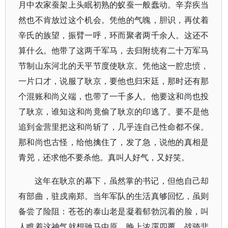
月中农家蚕架上头眠初熟的蚁蚕一般蠢动。辛弃疾当
然也不肯放过这个机会。凭他的气魄，胆识，再仗着
辛氏的族望，振臂一呼，环而聚者两千余人。这还不
算什么。他带了这两千军马，去归附统有二十万军马
节制山东河北的天平节度使耿京。凭他这一腔忠愤，
一片口才，说服了耿京，要他也归宋廷，那时还有那
个混账和尚义端，也带了一千多人。他要这和尚也投
了耿京，谁知这和尚竟偷了耿京的印逃了。要不是他
追到金营里把这和尚斩了，几乎连自己性命都不保。
那和尚也古怪，给他擒住了，发了急，说他的真相是
青兕，还求他不要杀他。真叫人好气，又好笑。
这年在耿京的幕下，虽然掌的书记，但他自己却
有部曲，驻戍南郑。当年军队的生活真够回忆，虽则
备尝了险阻：苍苍的泰山老是凝着郁勃沉着的脸，叫
人瞧着这神气就想驰马中原。晚上浓霭四覆，战骑悲