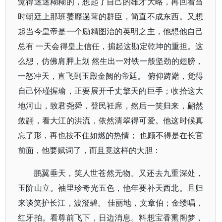
觉得迷迷糊糊的，想起了自己的雄才大略，再回看当
时朝廷上那班萎靡遢茸的群臣，简直不成东西。又想
起当今皇帝是一个励精图治的英明之主，他想他自己
总有 一天会得皇上信任，掮起这勘定乾坤的重担。这
么想，仿佛肩胛上划 然生出一对铁一般坚劲的翅膀，
一怒冲天，直飞到玉殿金阙的帝廷。 俯仰踌躇，觉得
自己怀瑾握瑜，正要展开千丈擎天的巨手；收拾这大
地河山，致君尧舜，登民衽席，然后一笑归来，翩然
敛翮，看大江的洪流，依然清翠得可爱。他这时候真
忘了形，再也按不住如燃的热情； 也顾不得是在长官
前面，他要赋词了，而且竟这样的大胆：
鹏翼垂天，笑人世苍然无物。又还去九重深处，
玉阶山立。袖里珍奇光五色，他年要补天西北。且归
来谈笑护长江，波澄碧。 佳丽地，文章伯；金缕唱，
红牙拍。看尊前飞下，日边消息。料想宝香熏阁梦，