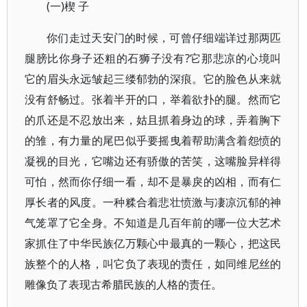
(一)楔 子
你们走过天安门的时候，可曾仔细端详过那两匹
腿膀比你身子还粗的石狮子没有?它那悲凉的心境叫
它的眉头永远皱起三缕郁勃的深痕。它的脸色从来就
没有舒畅过。张着半开的口，举着欲扑的腿。然而它
的爪还是不忍放出来，姑且抓着身边的球，弄着胸下
的雏，有力量的尾巴似乎要摇曳着帮助满含着怨愤的
凝视的目光，它嘴边还有骄傲的苦笑，这嘴脸异样得
可怕，然而你仔细一看，却不是暴戾的凶相，而有仁
厚长者的风度。一种糅合着悲壮愤激与凄凉沉郁的神
气笼罩了它全身。不知道是几百年前的哪一位大艺术
家抓住了中华民族亿万颗心中最真的一颗心，把这民
族整个的人格，叫它负了表现的责任，如同维尼丝的
雕像负了表现古希腊民族的人格的责任。