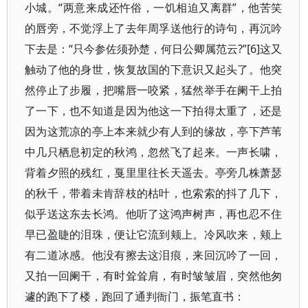
小城。“两意来成还忤俗，一饥相迫又离群”，他苦笑
的唇旁，不觉浮上了去年周孚送他行的诗句，再沉吟
下去是：“只今参佐须孙楚，何日公卿属范云?”[6]这又
触动了他的身世，恢复故国的下意识又起头了。他突
然停止了步履，把嘴唇一咬紧，猛然举手在阑干上拍
了一下，也不知道是因为他这一下拍得太重了，还是
因为这荒凉的亭上本来就少有人到的缘故，亭下芦苇
中几只栖息初定的秋鸿，忽然飞了起来。一声长啸，
背着夕照的残红，戛里里往长天遥去。亭旁几株萧瑟
的秋千，带着未肯辞枝的枯叶，也索索的抖了几下，
似乎送这东去长鸿。他听了这鸿声树声，再也忍不住
早已盈睫的泪珠，便让它流到颊上。冷风吹来，颊上
有二道冰感。他没有擦去这泪痕，来回沉吟了一回，
又拍一回阑干，有时耸耸肩，有时皱皱眉，突然他匆
遽的跑下了楼，跑回了通判衙门，振笔直书：