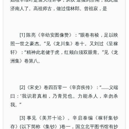
济南人了。高祖师古，做过儒林郎。曾祖寂，是
[1] 陈亮《辛幼安图像赞》：“眼卷有棱，足以映
照一世之豪杰。”见《龙川集》卷十。又刘过《呈稼
轩》：“精神此老健于虎，红颊白须双眼青。”见《龙
洲集》卷第八。
[2]《宋史》卷四百零一《辛弃疾传》：“……义端
曰：‘我识君真相，乃青兕也。力能杀人，幸勿杀
我。”
[3] 事见《美芹十论》。辛启泰编《稼轩集钞
存》(以下简称《集钞》)卷一，国立北平图书馆有抄