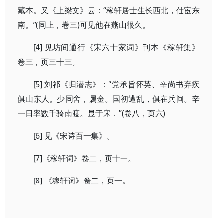
藏本。又《上梁文》云：“稼轩居士生长西北，仕宦东
南。”(同上，卷三)可见他在燕山很久。
[4] 见坊间通行《宋六十家词》刊本《稼轩集》
卷三，页三十三。
[5] 刘祁《归潜志》：“党承旨怀英、辛尚书弃疾
俱山东人。少同舍，属金。国初遭乱，俱在兵间。辛
一日率数千骑南渡。显于宋．”(卷八，页六)
[6] 见《宋诗百一集》。
[7]《稼轩词》卷二，页十一。
[8] 《稼轩词》卷二，页一。