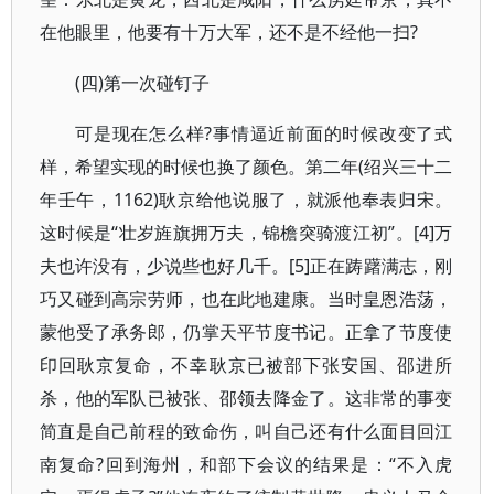
在他眼里，他要有十万大军，还不是不经他一扫?
(四)第一次碰钉子
可是现在怎么样?事情逼近前面的时候改变了式
样，希望实现的时候也换了颜色。第二年(绍兴三十二
年壬午，1162)耿京给他说服了，就派他奉表归宋。
这时候是“壮岁旌旗拥万夫，锦檐突骑渡江初”。[4]万
夫也许没有，少说些也好几千。[5]正在踌躇满志，刚
巧又碰到高宗劳师，也在此地建康。当时皇恩浩荡，
蒙他受了承务郎，仍掌天平节度书记。正拿了节度使
印回耿京复命，不幸耿京已被部下张安国、邵进所
杀，他的军队已被张、邵领去降金了。这非常的事变
简直是自己前程的致命伤，叫自己还有什么面目回江
南复命?回到海州，和部下会议的结果是：“不入虎