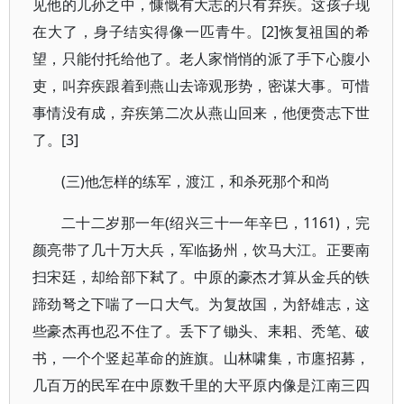
见他的儿孙之中，慷慨有大志的只有弃疾。这孩子现
在大了，身子结实得像一匹青牛。[2]恢复祖国的希
望，只能付托给他了。老人家悄悄的派了手下心腹小
吏，叫弃疾跟着到燕山去谛观形势，密谋大事。可惜
事情没有成，弃疾第二次从燕山回来，他便赍志下世
了。[3]
(三)他怎样的练军，渡江，和杀死那个和尚
二十二岁那一年(绍兴三十一年辛巳，1161)，完
颜亮带了几十万大兵，军临扬州，饮马大江。正要南
扫宋廷，却给部下弒了。中原的豪杰才算从金兵的铁
蹄劲弩之下喘了一口大气。为复故国，为舒雄志，这
些豪杰再也忍不住了。丢下了锄头、耒耜、秃笔、破
书，一个个竖起革命的旌旗。山林啸集，市廛招募，
几百万的民军在中原数千里的大平原内像是江南三四