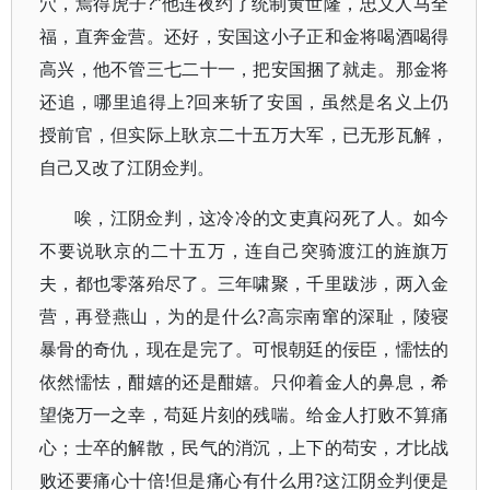
穴，焉得虎子?”他连夜约了统制黄世隆，忠义人马全
福，直奔金营。还好，安国这小子正和金将喝酒喝得
高兴，他不管三七二十一，把安国捆了就走。那金将
还追，哪里追得上?回来斩了安国，虽然是名义上仍
授前官，但实际上耿京二十五万大军，已无形瓦解，
自己又改了江阴佥判。
唉，江阴佥判，这冷冷的文吏真闷死了人。如今
不要说耿京的二十五万，连自己突骑渡江的旌旗万
夫，都也零落殆尽了。三年啸聚，千里跋涉，两入金
营，再登燕山，为的是什么?高宗南窜的深耻，陵寝
暴骨的奇仇，现在是完了。可恨朝廷的佞臣，懦怯的
依然懦怯，酣嬉的还是酣嬉。只仰着金人的鼻息，希
望侥万一之幸，苟延片刻的残喘。给金人打败不算痛
心；士卒的解散，民气的消沉，上下的苟安，才比战
败还要痛心十倍!但是痛心有什么用?这江阴佥判便是