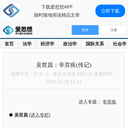
下载爱思想APP
立即下载
随时随地阅读精品文章
登录
注册
首页
法学
经济学
政治学
国际关系
社会学
吴世昌：辛弃疾(传记)
选择字号：
大
中
小
本文共阅读 4453 次 更新时间：
2016-01-29 15:21
进入专题：
辛弃疾
●
吴世昌
(
进入专栏
)