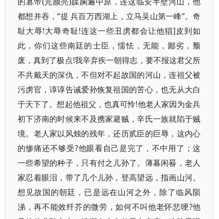
的篡帝(完颜亮)蹂躏遍中原，连这临安半壁河山，他
都想并吞，“提 兵百万西湖上，立马吴山第一峰”。奇
耻大辱!大辱奇耻!连这一些丑虏都会让他猖]皮到如
此，你们这些南廷的士臣，懦怯，无能，鄙劣，颓
废，真到了极点!我辛弃疾一朝得志，要不报这君父所
不共戴天的深仇，不但对不起故国的河山，连祖父被
污虏官，谆谆告诫爱孙恢复祖国的苦心，也无从大白
于天下了。想起他祖父，也真可怜!他老人家因为金兵
初下济南的时候来不及携家避贼，辛氏一族就陷于贼
境。老人家以风烛的残年，还历贰臣的巨辱，这内心
的惨痛还不够受?他眼看自己是完了，不中用了；这
一些希望的种子，只有付之儿孙了。薄暮闲晷，老人
家忍着眼泪，带了几个儿孙，登高望远，指画山河。
想见故国的朝廷，已是远在山河之外，除了临风陨
涕，再不能效纤芥的微劳，如何不叫他老怀悲哽?他