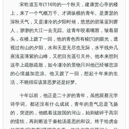
宋乾道五年(1169)的一个秋天，建康赏心亭的楼
上，来了一个气概万千、才调纵横的青年。是萧瑟的
深秋天气，又是凄冷的夕阳时候，悠悠的碧落蓝到窘
人，渺渺的大江一去无踪。这青年咬着嘴唇，皱着眉
头，在楼上踱了一回，他的青色而有棱[1]的眼光，透
视过衔山的夕阳，水和天是无尽也无际，水平线外几
座浅蓝薄紫的山峰，又把目光遥引天外。他本来想到
这亭上疏散疏散，如今凄冷的景物只叫他已经够悲凉
的心境越加悲凉。他又踱了一回，想起十年来的生
活，不晓得应该算恶梦还是好梦。
十年以前，他正是二十岁的青年，虽然跟蔡元学
诗学词。都还没有什么成就，青年的意气总是飞扬
的，突进的，他瞧着这故国的河山，始则破碎于高宗
的懦怯，再则断送于秦桧汤退思的和议。终于给虏金