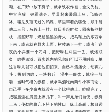
嘶。在广野中放下身子，就拿铁衣作被，金戈为枕。
中宵凉醒，银霜满身。早晨起来带霜上马，飞骑碎
冰。碰见头顶飞过的鸿雁，草里窜着的狐兔，顺手射
他二三只，马鞍上一挂。红日升起时候，回来折些枯
枝，捆些野草，燃起熊熊的野火，把马鞍上的东西拿
下来，或者就在野火上面，树枝底下一挂；或者问巡
夜的小兵要一个刁斗，把野味往斗里一丢。或燔或
炙，肉香四溢。百步以内的兄弟们可以不用叫唤，单
这香味儿就可以把他们招来。自己举酒痛饮，动辄几
斗；拔剑切肉，一块数斤；渴牛一般饮，饿狼一般
嚼，当时气概的纵横，就拿喝酒吃肉两件小事而论，
自己手下多少豪杰就没有一个比得他上。吃喝完了，
把嘴唇歪在肩膀上擦几下，叫一声兄弟们自便，纵身
上马；使劲的鞭几下胯下的牲口，纵上高岗，极目远
望：东北是黄龙，西北是咸阳，什么虏廷帝京，真不