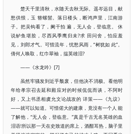
楚天千里清秋，水随天去秋无际。遥岑远目，献
愁供恨，玉 簪螺髻。落日楼头，断鸿声里，江南游
子。把吴钩看了，阑干拍 遍，无人会，登临意。 休
说鲈鱼堪脍，尽西风季鹰归未?求 田问舍，怕应羞
见，刘郎才气。可惜流年，忧愁风雨，“树犹如 此”。
倩何人唤取，红巾翠袖，揾英雄泪?
——《水龙吟》[7]
虽然牢骚发到近乎颓废，但他决不消极。看他明
年给孝宗召去延和殿应对的时候侃侃而谈，不阿时
好，又上书丞相虞允文论战攻的 详策——《九议》
——就可以知道。可惜偌大的建康，竟没有一个人 能
了解他，“无人会，登临意。”真是千古无名英雄的血
泪语!所以那一天在史致道的席上，酒酣耳热，脑子里