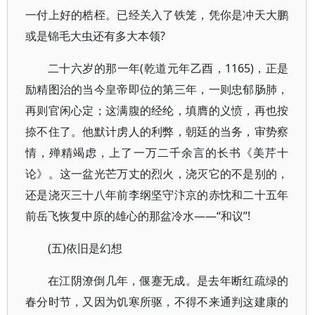
一付上好的梏桎。已经关入了铁笼，凭你是冲天大鹏
或是锦毛大虫还有多大本领?
二十六岁的那一年(乾道元年乙酉，1165)，正是
励精图治的当今皇帝即位的第三年，一则忠郁肠肺，
再则官闲心定；这满腹的经纶，填膺的义愤，再也按
捺不住了。他默计虏人的利弊，朝廷的当务，审势察
情，殚精竭虑，上了一万二千余言的长书《美芹十
论》。这一盆光芒万丈的烈火，浇灭它的不是别的，
还是浇灭三十八年前李纲坚守汴京的赤忱和二十五年
前岳飞恢复中原的雄心的那盆冷水——“和议”!
(五)依旧是幻想
在江阴潦倒几年，偃蹇无成。是去年断红疏绿的
春分时节，又因为饥寒所驱，不得不来通判这建康的