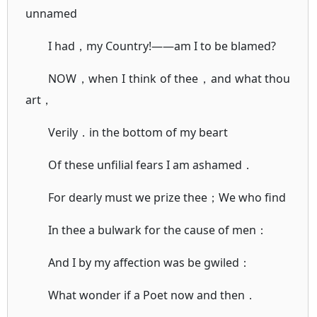
unnamed
I had，my Country!——am I to be blamed?
NOW，when I think of thee，and what thou
art，
Verily．in the bottom of my beart
Of these unfilial fears I am ashamed．
For dearly must we prize thee；We who find
In thee a bulwark for the cause of men：
And I by my affection was be gwiled：
What wonder if a Poet now and then．