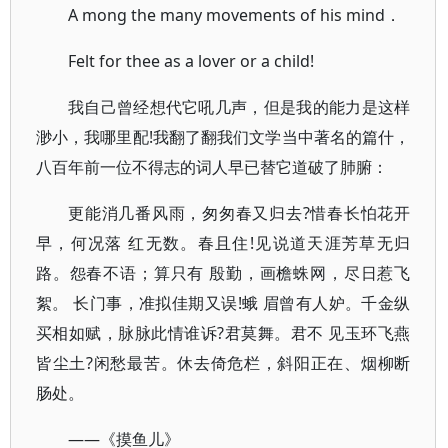
A mong the many movements of his mind．
Felt for thee as a lover or a child!
我自己曾经想代它吼几声，但是我的能力是这样
渺小，我哪里配!我翻了翻我们文学当中著名的篇什，
八百年前一位不得志的词人早已替它道破了肺腑：
更能消几番风雨，匆匆春又归去?惜春长怕花开
早，何况落 红无数。春且住!见说道天涯芳草无归
路。怨春不语；算只有 殷勤，画檐蛛网，尽日惹飞
絮。 长门事，准拟佳期又误!蛾 眉曾有人妒。千金纵
买相如赋，脉脉此情谁诉?君莫舞。君不 见玉环飞燕
皆尘土?闲愁最苦。休去倚危栏，斜阳正在、烟柳断
肠处。
——《摸鱼儿》