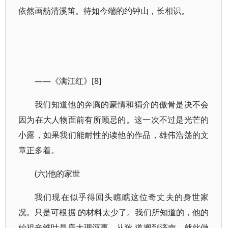
依然画舫清溪笛。待如今端的约钟山，长相识。
——《满江红》[8]
我们知道他的奔腾的豪情和狷介的傲骨是决不会
因为在大人物面前有所顾忌的。这一次不过是光芒的
小露，如果我们能耐性的读他的作品，雄伟浩荡的文
章正多着。
(六)他的家世
我们现在似乎得回头瞧瞧这位奇丈夫的身世家
况。只是可根据 的材料太少了。我们所知道的，他的
始祖辛维叶是唐大理评事，从狄 道搬到济南，就此做